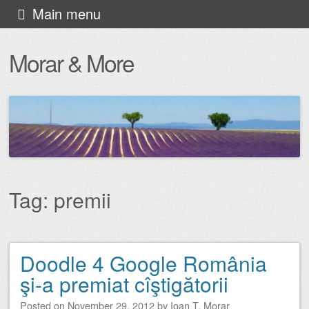
Skip
Main menu
to
Morar & More
content
Tag:
premii
Doodle 4 Google România
Post navigation
şi-a premiat cîştigătorii
Posted on
November 29, 2012
by
Ioan T. Morar