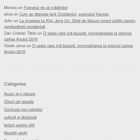
Monica
on
Foșnetul viu al măslinilor
alina
on
Cum se distruge lent Occidentul, exemplul francez
John
on
La moartea lui Kim Jong Un. Ghid de discurs corect politic pentru
conducătorii occidentali
Dan Cristian Tătar
on
O veste care mă bucură: nominalizarea la premiul
cartea Anului 2016
Vasile Jerca
on
O veste care mă bucură: nominalizarea la premiul cartea
Anului 2016
Categories
Acum și-n reluare
Clipul cel repede
Confuzia non-valorilor
cultură şi dictatură
lecturi pentru citit
Noutăţi vechi