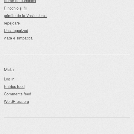
Nume de duminică
Pinochio şi fiii
primite de la Vasile Jerca
repejoare
Uncategorized
viata e simpatică
Meta
Log in
Entries feed
Comments feed
WordPress.org