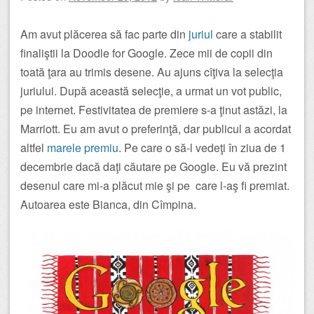
Am avut plăcerea să fac parte din
juriul
care a stabilit
finaliştii la Doodle for Google. Zece mii de copii din
toată ţara au trimis desene. Au ajuns cîţiva la selecţia
juriului. După această selecţie, a urmat un vot public,
pe internet. Festivitatea de premiere s-a ţinut astăzi, la
Marriott. Eu am avut o preferinţă, dar publicul a acordat
altfel
marele premiu
. Pe care o să-l vedeţi în ziua de 1
decembrie dacă daţi căutare pe Google. Eu vă prezint
desenul care mi-a plăcut mie şi pe care l-aş fi premiat.
Autoarea este Bianca, din Cîmpina.