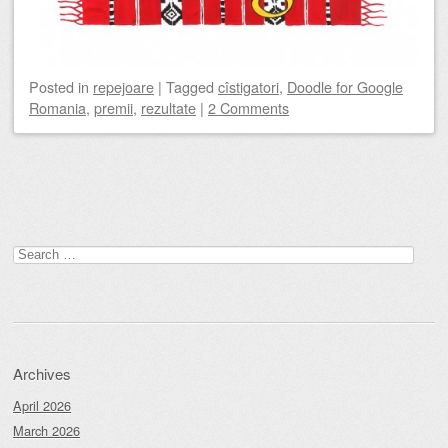
Posted
in
repejoare
|
Tagged
cîstigatori
,
Doodle for Google
Romania
,
premii
,
rezultate
|
2 Comments
Post navigation
Search
for:
Archives
April 2026
March 2026