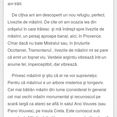
am trăit.
De cîțiva ani am descoperit un nou refugiu, perfect.
Livezile de măslini. De cîte ori am ocazia ies din
orășelul în care trăiesc și mă îndrept spre livezile de
măslini, un peisaj aproape banal, aici, în Provence.
Chiar dacă nu bate Mistralul sau, în ținuturile
Occitaniei, Tramontanul , livezile de măslini mi se pare
că emit un foșnet viu. Verdele argintiu vibrează într-un
anume fel, imperceptibil, dar vibrează.
Privesc măslinii și știu că ei ne vor supraviețui.
Pentru că măslinul e un arbore misterios și longeviv.
Cel mai bătrân măslin din lume (considerat în general
cel mai vechi măslin monumental și recunoscut pe
scară largă ca atare) se află în satul Ano Vouves (sau
Pano Vouves), pe insula Creta. Este cunoscut sub