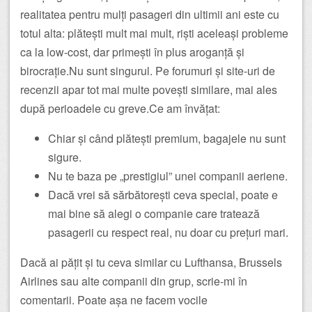
realitatea pentru mulți pasageri din ultimii ani este cu
totul alta: plătești mult mai mult, riști aceleași probleme
ca la low-cost, dar primești în plus aroganță și
birocrație.Nu sunt singurul. Pe forumuri și site-uri de
recenzii apar tot mai multe povești similare, mai ales
după perioadele cu greve.Ce am învățat:
Chiar și când plătești premium, bagajele nu sunt
sigure.
Nu te baza pe „prestigiul” unei companii aeriene.
Dacă vrei să sărbătorești ceva special, poate e
mai bine să alegi o companie care tratează
pasagerii cu respect real, nu doar cu prețuri mari.
Dacă ai pățit și tu ceva similar cu Lufthansa, Brussels
Airlines sau alte companii din grup, scrie-mi în
comentarii. Poate așa ne facem vocile