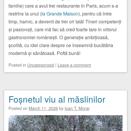
familie) care a avut trei restaurante în Paris, acum s-a
restrîns la unul (l
a Grande Maison
), pentru că între
timp, harnic, a devenit de trei ori tată! Tineri competenți
și pasionați, care mă fac să cred foarte tare în viitorul
gastronomiei românești. O generație ambițioasă,
școlită, cu idei clare despre ce înseamnă bucătăria
modernă și sănătoasă. Poftă bună!
Posted
in
Uncategorized
|
Leave a comment
Foșnetul viu al măslinilor
Posted on
March 11, 2026
by
Ioan T. Morar