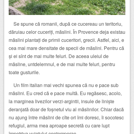
Se spune că romanii, după ce cucereau un teritoriu,
dăruiau celor cuceriți, măslini. În Provence deja existau
măslini plantați de primii cuceritori, grecii. Astfel, aici, e
cea mai mare densitate de specii de măslini. Pentru că
și ei sînt de mai multe feluri. De aceea uleiul de
măsline, untdelemnul, e de mai multe feluri, pentru
toate gusturile.
Un film italian mai vechi spunea că nu e pace sub
măslini. Eu cred că e pace multă. Eu regăsesc, acolo,
la marginea livezilor verzi-argintii, insule de liniște
deranjată doar de foșnetul viu al măslinilor. Chiar dacă
nu ajung între măslini de cîte ori îmi doresc, îi socotesc
refugiul, arma mea aproape secretă cu care lupt
împotriva vuietului contemporan.