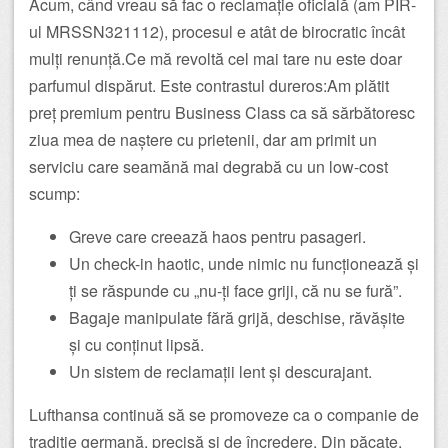
Acum, când vreau să fac o reclamație oficială (am PIR-
ul MRSSN321112), procesul e atât de birocratic încât
mulți renunță.Ce mă revoltă cel mai tare nu este doar
parfumul dispărut. Este contrastul dureros:Am plătit
preț premium pentru Business Class ca să sărbătoresc
ziua mea de naștere cu prietenii, dar am primit un
serviciu care seamănă mai degrabă cu un low-cost
scump:
Greve care creează haos pentru pasageri.
Un check-in haotic, unde nimic nu funcționează și
ți se răspunde cu „nu-ți face griji, că nu se fură”.
Bagaje manipulate fără grijă, deschise, răvășite
și cu conținut lipsă.
Un sistem de reclamații lent și descurajant.
Lufthansa continuă să se promoveze ca o companie de
tradiție germană, precisă și de încredere. Din păcate,