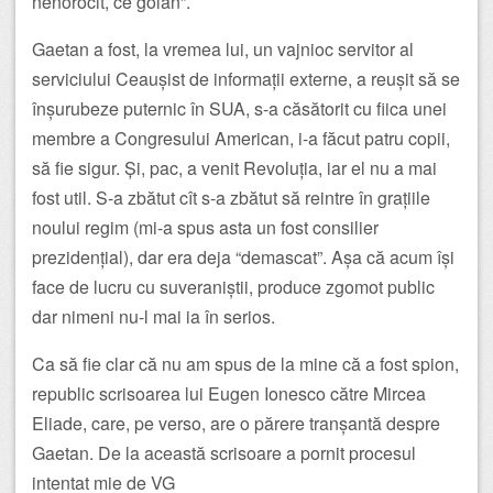
nenorocit, ce golan”.
Gaetan a fost, la vremea lui, un vajnioc servitor al
serviciului Ceaușist de informații externe, a reușit să se
înșurubeze puternic în SUA, s-a căsătorit cu fiica unei
membre a Congresului American, i-a făcut patru copii,
să fie sigur. Și, pac, a venit Revoluția, iar el nu a mai
fost util. S-a zbătut cît s-a zbătut să reintre în grațiile
noului regim (mi-a spus asta un fost consilier
prezidențial), dar era deja “demascat”. Așa că acum își
face de lucru cu suveraniștii, produce zgomot public
dar nimeni nu-l mai ia în serios.
Ca să fie clar că nu am spus de la mine că a fost spion,
republic scrisoarea lui Eugen Ionesco către Mircea
Eliade, care, pe verso, are o părere tranșantă despre
Gaetan. De la această scrisoare a pornit procesul
intentat mie de VG