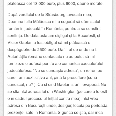
plătească cei 18.000 euro, plus 6000, daune morale.
După verdictul de la Strasbourg, avocata mea,
Doamna Iulia Mălăescu mi-a sugerat să dăm statul
român în judecată în România, pentru a se consfinți
sentința. De data asta am cîștigat și la București, și
Victor Gaetan a fost obligat să-mi plătească o
despăgubire de 2500 euro. Dar, i-al de unde nu-i.
Autoritățile române contactate nu au putut să-mi
furnizeze o adresă pentru a o comunica executorului
judecătoresc. “Nu se cunoaște adresa”, un refren pe
care l-am auzit cîțiva ani, pînă la prescriere (sună
cunoscut, nu? ). Ca și cînd Gaetan s-ar fi evaporat. Nu
se știa nici adresa lui din Washington (pe care a folosit-
o în cadrul procesului inițiat contra mea), nici vreo
adresă din București unde, desigur, locuia pe perioada
prezenței sale în România. Sigur că se știa, dar încă