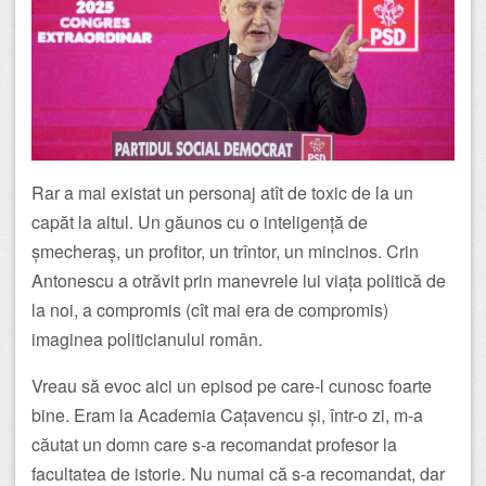
Rar a mai existat un personaj atît de toxic de la un
capăt la altul. Un găunos cu o inteligență de
șmecheraș, un profitor, un trîntor, un mincinos. Crin
Antonescu a otrăvit prin manevrele lui viața politică de
la noi, a compromis (cît mai era de compromis)
imaginea politicianului român.
Vreau să evoc aici un episod pe care-l cunosc foarte
bine. Eram la Academia Cațavencu și, într-o zi, m-a
căutat un domn care s-a recomandat profesor la
facultatea de istorie. Nu numai că s-a recomandat, dar