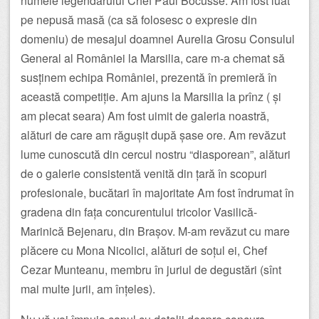
numele legendarului Chef Paul Bocusse. Am fost luat
pe nepusă masă (ca să folosesc o expresie din
domeniu) de mesajul doamnei Aurelia Grosu Consulul
General al României la Marsilia, care m-a chemat să
susținem echipa României, prezentă în premieră în
această competiție. Am ajuns la Marsilia la prînz ( și
am plecat seara) Am fost uimit de galeria noastră,
alături de care am răgușit după șase ore. Am revăzut
lume cunoscută din cercul nostru “diasporean”, alături
de o galerie consistentă venită din țară în scopuri
profesionale, bucătari în majoritate Am fost îndrumat în
gradena din fața concurentului tricolor Vasilică-
Marinică Bejenaru, din Brașov. M-am revăzut cu mare
plăcere cu Mona Nicolici, alături de soțul ei, Chef
Cezar Munteanu, membru în juriul de degustări (sînt
mai multe jurii, am înțeles).