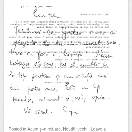
Posted
in
Acum și-n reluare
,
Noutăţi vechi
|
Leave a