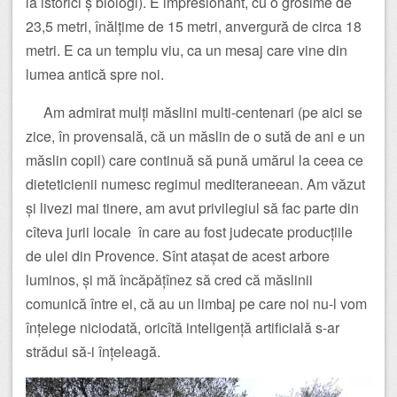
la istorici ș biologi). E impresionant, cu o grosime de
23,5 metri, înălțime de 15 metri, anvergură de circa 18
metri. E ca un templu viu, ca un mesaj care vine din
lumea antică spre noi.
Am admirat mulți măslini multi-centenari (pe aici se
zice, în provensală, că un măslin de o sută de ani e un
măslin copil) care continuă să pună umărul la ceea ce
dieteticienii numesc regimul mediteraneean. Am văzut
și livezi mai tinere, am avut privilegiul să fac parte din
cîteva jurii locale în care au fost judecate producțiile
de ulei din Provence. Sînt atașat de acest arbore
luminos, și mă încăpățînez să cred că măslinii
comunică între ei, că au un limbaj pe care noi nu-l vom
înțelege niciodată, oricîtă inteligență artificială s-ar
strădui să-i înțeleagă.