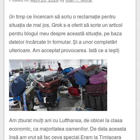
(în timp ce încercam să scriu o reclamație pentru
situația de mai jos, Grok s-a oferit să scrie un articol
pentru blogul meu despre această situație, pe baza
datelor încărcate în formular. Și a unor completări
ulterioare. Am acceptat provocarea. Iată ce a ieșit)
Am zburat mulți ani cu Lufthansa, de obicei la clasa
economic, ca majoritatea oamenilor. De data aceasta
însă am vrut să fac ceva special.Eram la Timișoara