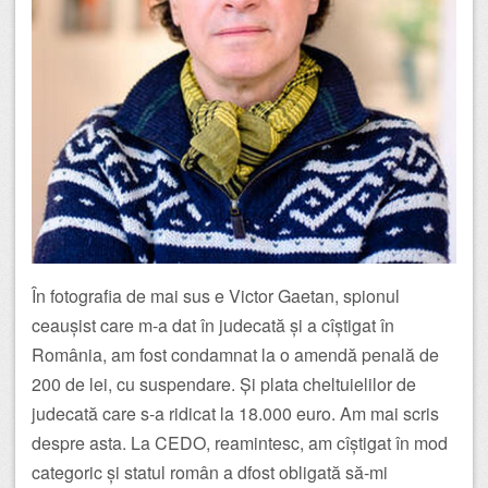
În fotografia de mai sus e Victor Gaetan, spionul
ceaușist care m-a dat în judecată și a cîștigat în
România, am fost condamnat la o amendă penală de
200 de lei, cu suspendare. Și plata cheltuielilor de
judecată care s-a ridicat la 18.000 euro. Am mai scris
despre asta. La CEDO, reamintesc, am cîștigat în mod
categoric și statul român a dfost obligată să-mi