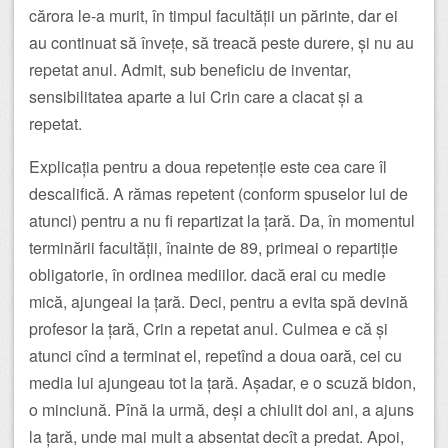
cărora le-a murit, în timpul facultății un părinte, dar ei
au continuat să învețe, să treacă peste durere, și nu au
repetat anul. Admit, sub beneficiu de inventar,
sensibilitatea aparte a lui Crin care a clacat și a
repetat.
Explicația pentru a doua repetenție este cea care îl
descalifică. A rămas repetent (conform spuselor lui de
atunci) pentru a nu fi repartizat la țară. Da, în momentul
terminării facultății, înainte de 89, primeai o repartiție
obligatorie, în ordinea mediilor. dacă erai cu medie
mică, ajungeai la țară. Deci, pentru a evita spă devină
profesor la țară, Crin a repetat anul. Culmea e că și
atunci cînd a terminat el, repetînd a doua oară, cei cu
media lui ajungeau tot la țară. Așadar, e o scuză bidon,
o minciună. Pînă la urmă, deși a chiulit doi ani, a ajuns
la țară, unde mai mult a absentat decît a predat. Apoi,