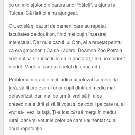
cu un mic ajutor din partea unor “băieți”, a ajuns la
Tulcea. Că fără pile nu ajungeai.
Ok, există și cazuri de oameni care au repetat
facultatea de două ori, fiind mai puțin înzestrați
intelectual. Dar nu e cazul lui Crin, el a repetat pentru
că era șmecher. ( Ca să-l apere, Doamna Zoe Petre a
susținut că s-a înscris la ea la doctorat, fiind un student
model. Modelul care a repetat de două ori.)
Problema morală e aici: adică ai refuzat să mergi la
țară, să fii profesorul unor copii dintr-un mediu mai
defavorizat, dar, mai pe urmă, vrei să fii ales
președintele țării și să fii votat și de copiii pe care nu ai
vrut să-i vezi la față. Ți-a fost
cîh
să mergi în mediu
rural, dar vrei voturile celor pe care i-ai “fentat”cu a
doua repetenție.