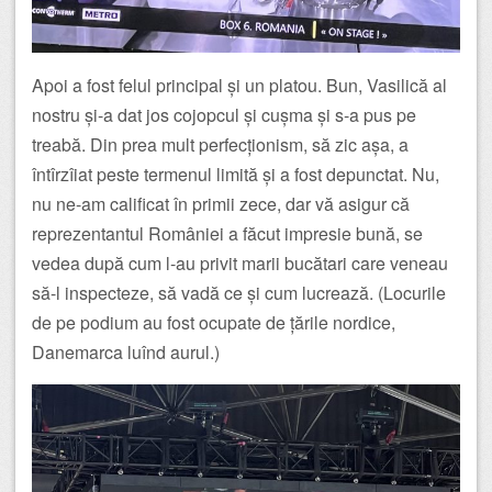
Apoi a fost felul principal și un platou. Bun, Vasilică al
nostru și-a dat jos cojopcul și cușma și s-a pus pe
treabă. Din prea mult perfecționism, să zic așa, a
întîrzîiat peste termenul limită și a fost depunctat. Nu,
nu ne-am calificat în primii zece, dar vă asigur că
reprezentantul României a făcut impresie bună, se
vedea după cum l-au privit marii bucătari care veneau
să-l inspecteze, să vadă ce și cum lucrează. (Locurile
de pe podium au fost ocupate de țările nordice,
Danemarca luînd aurul.)