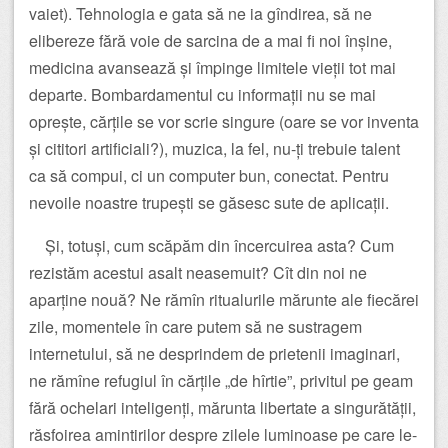
vaiet). Tehnologia e gata să ne ia gîndirea, să ne
elibereze fără voie de sarcina de a mai fi noi înșine,
medicina avansează și împinge limitele vieții tot mai
departe. Bombardamentul cu informații nu se mai
oprește, cărțile se vor scrie singure (oare se vor inventa
și cititori artificiali?), muzica, la fel, nu-ți trebuie talent
ca să compui, ci un computer bun, conectat. Pentru
nevoile noastre trupești se găsesc sute de aplicații.
Și, totuși, cum scăpăm din încercuirea asta? Cum
rezistăm acestui asalt neasemuit? Cît din noi ne
aparține nouă? Ne rămîn ritualurile mărunte ale fiecărei
zile, momentele în care putem să ne sustragem
internetului, să ne desprindem de prietenii imaginari,
ne rămîne refugiul în cărțile „de hîrtie”, privitul pe geam
fără ochelari inteligenți, mărunta libertate a singurătății,
răsfoirea amintirilor despre zilele luminoase pe care le-