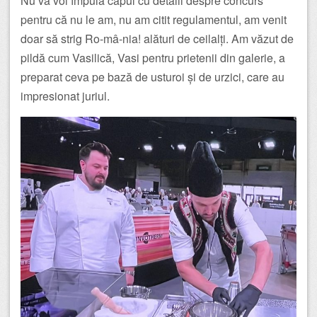
Nu vă voi împuia capul cu detalii despre concurs
pentru că nu le am, nu am citit regulamentul, am venit
doar să strig Ro-mâ-nia! alături de ceilalți. Am văzut de
pildă cum Vasilică, Vasi pentru prietenii din galerie, a
preparat ceva pe bază de usturoi și de urzici, care au
impresionat juriul.