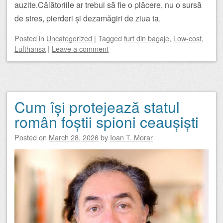
auzite.Călătoriile ar trebui să fie o plăcere, nu o sursă
de stres, pierderi și dezamăgiri de ziua ta.
Posted
in
Uncategorized
|
Tagged
furt din bagaje
,
Low-cost
,
Lufthansa
|
Leave a comment
Cum își protejează statul
român foștii spioni ceaușiști
Posted on
March 28, 2026
by
Ioan T. Morar