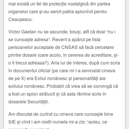
mai există un fel de protecție nostalgică din partea
organelor care și-au servit patria spionînd pentru
Ceaușescu.
Victor Gaetan nu se ascunde, totuși, atît că doar “nu i
se cunoaște adresa”. Recent a apărut pe lista
persoanelor acceptate de CNSAS să facă cercetare
printre dosare (oare acolo, în cererea de acreditare, și-
o fi trecut adreasa?). Aria lui de interes, după cum scria
în documentul oficial (pe care mi l-a semnalat cineva
de pe X) era Exilul românesc și personalități ale
exilului românesc. Probabil că vrea să se convingă că
a fost un spion strălucit și că asta rămîne scris în
dosarele Securității.
Am discutat de curînd cu cineva care cunoaște bine
SIE și cînd i-am rostit numele mi-a zis: “aoleu, ce