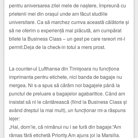
pentru aniversarea zilei mele de naștere, împreună cu
prietenii mei din orașul unde am făcut studiile
universitare. Ca să marchez cumva această călătorie și
să ne oferim o experiență mai plăcută, am cumpărat
bilete la Business Class – un gest pe care rareori mi-l
permit.Deja de la check-in totul a mers prost.
La counter-ul Lufthansa din Timișoara nu funcționa
imprimanta pentru etichete, nici banda de bagaje nu
mergea. Ni s-a spus să cărăm noi bagajele până la
punctul de preluare a bagajelor agabaritice. Când am
insistat să ni le cântărească (fiind la Business Class și
având dreptul la mai mult), un funcționar mi-a răspuns
lejer:
„Hai, dom’le, că nimănui nu i se fură din bagaje.”Am
rămas fără etichetă Priority.Am ajuns joi la Marsilia.