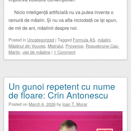
Nicio inteligență artificială nu va putea inventa o
ramură de măslin. Și nu va afla niciodată ce își spun,
de mii de ani, măslinii despre noi.
Posted
in
Uncategorized
|
Tagged
Formula AS
,
măslini
,
Măslinul din Vouves
,
Mistralul
,
Provence
,
Roquebrune-Cap-
Martin
,
ulei de măsline
|
1 Comment
Un gunoi repetent cu nume
de floare: Crin Antonescu
Posted on
March 6, 2026
by
Ioan T. Morar