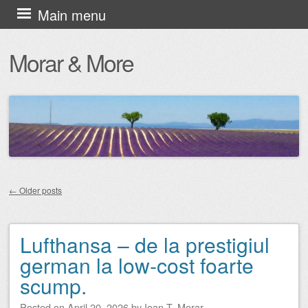
Skip
Main menu
to
Morar & More
content
←
Older posts
Post navigation
Lufthansa – de la prestigiul
german la low-cost foarte
scump.
Posted on
April 20, 2026
by
Ioan T. Morar