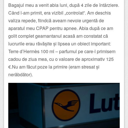
Bagajul meu a venit abia luni, după 4 zile de întârziere.
Când l-am primit, era vizibil „controlat”. Am deschis
valiza repede, fiindcă aveam nevoie urgentă de
aparatul meu CPAP pentru apnee. Abia după ce am
golit complet geamantanul acasă am constatat că
lucrurile erau răvășite și lipsea un obiect important:
Terre d’Hermès 100 ml – parfumul pe care-l primisem
cadou de ziua mea, cu o valoare de aproximativ 125
€.Nu am făcut poze la primire (eram stresat și
nerăbdător).