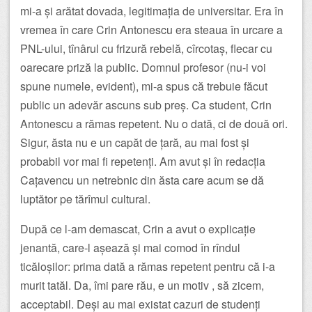
mi-a și arătat dovada, legitimația de universitar. Era în
vremea în care Crin Antonescu era steaua în urcare a
PNL-ului, tînârul cu frizură rebelă, cîrcotaș, flecar cu
oarecare priză la public. Domnul profesor (nu-i voi
spune numele, evident), mi-a spus că trebuie făcut
public un adevăr ascuns sub preș. Ca student, Crin
Antonescu a rămas repetent. Nu o dată, ci de două ori.
Sigur, ăsta nu e un capăt de țară, au mai fost și
probabil vor mai fi repetenți. Am avut și în redacția
Cațavencu un netrebnic din ăsta care acum se dă
luptător pe tărîmul cultural.
După ce l-am demascat, Crin a avut o explicație
jenantă, care-l așează și mai comod în rîndul
ticăloșilor: prima dată a rămas repetent pentru că i-a
murit tatăl. Da, îmi pare rău, e un motiv , să zicem,
acceptabil. Deși au mai existat cazuri de studenți