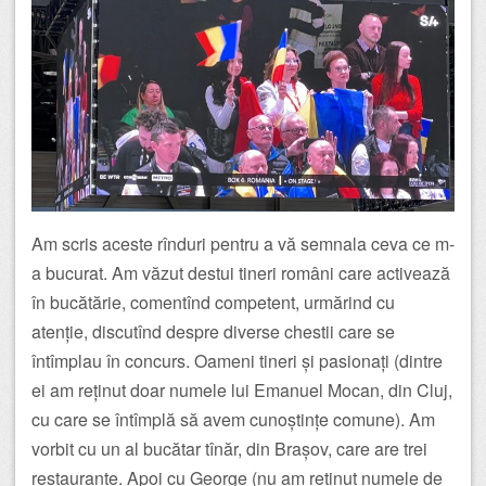
Am scris aceste rînduri pentru a vă semnala ceva ce m-
a bucurat. Am văzut destui tineri români care activează
în bucătărie, comentînd competent, urmărind cu
atenție, discutînd despre diverse chestii care se
întîmplau în concurs. Oameni tineri și pasionați (dintre
ei am reținut doar numele lui Emanuel Mocan, din Cluj,
cu care se întîmplă să avem cunoștințe comune). Am
vorbit cu un al bucătar tînăr, din Brașov, care are trei
restaurante. Apoi cu George (nu am reținut numele de