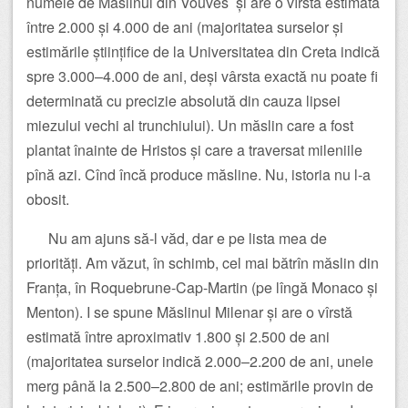
numele de Măslinul din Vouves și are o vîrstă estimată
între 2.000 și 4.000 de ani (majoritatea surselor și
estimările științifice de la Universitatea din Creta indică
spre 3.000–4.000 de ani, deși vârsta exactă nu poate fi
determinată cu precizie absolută din cauza lipsei
miezului vechi al trunchiului). Un măslin care a fost
plantat înainte de Hristos și care a traversat mileniile
pînă azi. Cînd încă produce măsline. Nu, istoria nu l-a
obosit.
Nu am ajuns să-l văd, dar e pe lista mea de
priorități. Am văzut, în schimb, cel mai bătrîn măslin din
Franța, în Roquebrune-Cap-Martin (pe lîngă Monaco și
Menton). I se spune Măslinul Milenar și are o vîrstă
estimată între aproximativ 1.800 și 2.500 de ani
(majoritatea surselor indică 2.000–2.200 de ani, unele
merg până la 2.500–2.800 de ani; estimările provin de