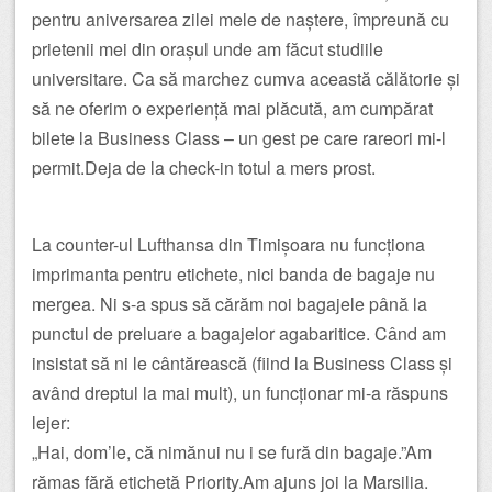
pentru aniversarea zilei mele de naștere, împreună cu
prietenii mei din orașul unde am făcut studiile
universitare. Ca să marchez cumva această călătorie și
să ne oferim o experiență mai plăcută, am cumpărat
bilete la Business Class – un gest pe care rareori mi-l
permit.Deja de la check-in totul a mers prost.
La counter-ul Lufthansa din Timișoara nu funcționa
imprimanta pentru etichete, nici banda de bagaje nu
mergea. Ni s-a spus să cărăm noi bagajele până la
punctul de preluare a bagajelor agabaritice. Când am
insistat să ni le cântărească (fiind la Business Class și
având dreptul la mai mult), un funcționar mi-a răspuns
lejer:
„Hai, dom’le, că nimănui nu i se fură din bagaje.”Am
rămas fără etichetă Priority.Am ajuns joi la Marsilia.