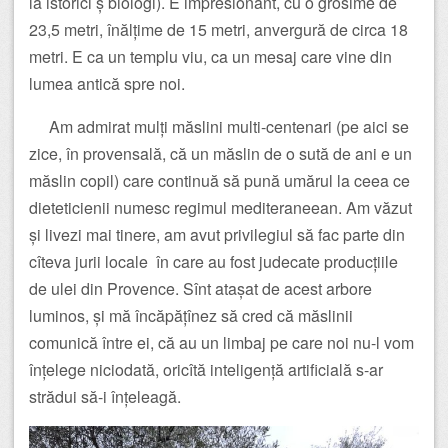
la istorici ș biologi). E impresionant, cu o grosime de
23,5 metri, înălțime de 15 metri, anvergură de circa 18
metri. E ca un templu viu, ca un mesaj care vine din
lumea antică spre noi.
Am admirat mulți măslini multi-centenari (pe aici se
zice, în provensală, că un măslin de o sută de ani e un
măslin copil) care continuă să pună umărul la ceea ce
dieteticienii numesc regimul mediteraneean. Am văzut
și livezi mai tinere, am avut privilegiul să fac parte din
cîteva jurii locale în care au fost judecate producțiile
de ulei din Provence. Sînt atașat de acest arbore
luminos, și mă încăpățînez să cred că măslinii
comunică între ei, că au un limbaj pe care noi nu-l vom
înțelege niciodată, oricîtă inteligență artificială s-ar
strădui să-i înțeleagă.