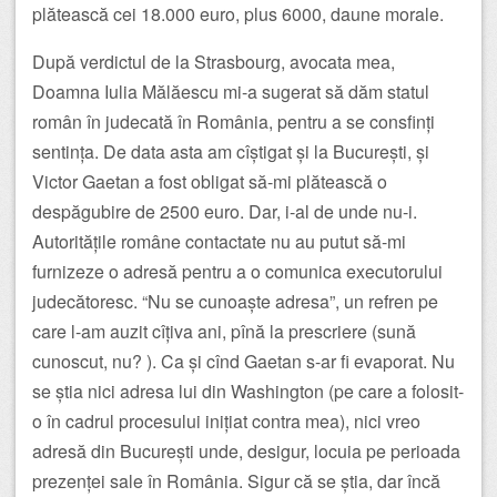
plătească cei 18.000 euro, plus 6000, daune morale.
După verdictul de la Strasbourg, avocata mea,
Doamna Iulia Mălăescu mi-a sugerat să dăm statul
român în judecată în România, pentru a se consfinți
sentința. De data asta am cîștigat și la București, și
Victor Gaetan a fost obligat să-mi plătească o
despăgubire de 2500 euro. Dar, i-al de unde nu-i.
Autoritățile române contactate nu au putut să-mi
furnizeze o adresă pentru a o comunica executorului
judecătoresc. “Nu se cunoaște adresa”, un refren pe
care l-am auzit cîțiva ani, pînă la prescriere (sună
cunoscut, nu? ). Ca și cînd Gaetan s-ar fi evaporat. Nu
se știa nici adresa lui din Washington (pe care a folosit-
o în cadrul procesului inițiat contra mea), nici vreo
adresă din București unde, desigur, locuia pe perioada
prezenței sale în România. Sigur că se știa, dar încă