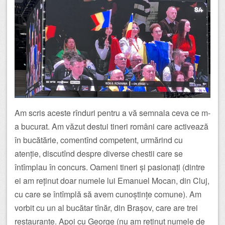
Am scris aceste rînduri pentru a vă semnala ceva ce m-
a bucurat. Am văzut destui tineri români care activează
în bucătărie, comentînd competent, urmărind cu
atenție, discutînd despre diverse chestii care se
întîmplau în concurs. Oameni tineri și pasionați (dintre
ei am reținut doar numele lui Emanuel Mocan, din Cluj,
cu care se întîmplă să avem cunoștințe comune). Am
vorbit cu un al bucătar tînăr, din Brașov, care are trei
restaurante. Apoi cu George (nu am reținut numele de