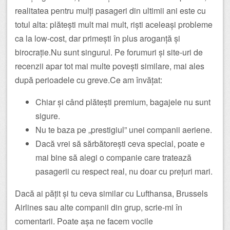
realitatea pentru mulți pasageri din ultimii ani este cu
totul alta: plătești mult mai mult, riști aceleași probleme
ca la low-cost, dar primești în plus aroganță și
birocrație.Nu sunt singurul. Pe forumuri și site-uri de
recenzii apar tot mai multe povești similare, mai ales
după perioadele cu greve.Ce am învățat:
Chiar și când plătești premium, bagajele nu sunt
sigure.
Nu te baza pe „prestigiul” unei companii aeriene.
Dacă vrei să sărbătorești ceva special, poate e
mai bine să alegi o companie care tratează
pasagerii cu respect real, nu doar cu prețuri mari.
Dacă ai pățit și tu ceva similar cu Lufthansa, Brussels
Airlines sau alte companii din grup, scrie-mi în
comentarii. Poate așa ne facem vocile