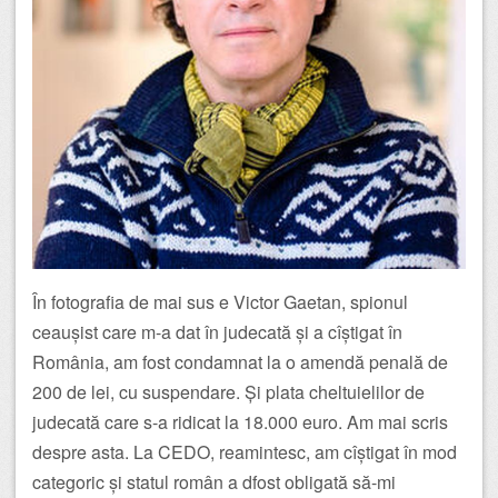
În fotografia de mai sus e Victor Gaetan, spionul
ceaușist care m-a dat în judecată și a cîștigat în
România, am fost condamnat la o amendă penală de
200 de lei, cu suspendare. Și plata cheltuielilor de
judecată care s-a ridicat la 18.000 euro. Am mai scris
despre asta. La CEDO, reamintesc, am cîștigat în mod
categoric și statul român a dfost obligată să-mi