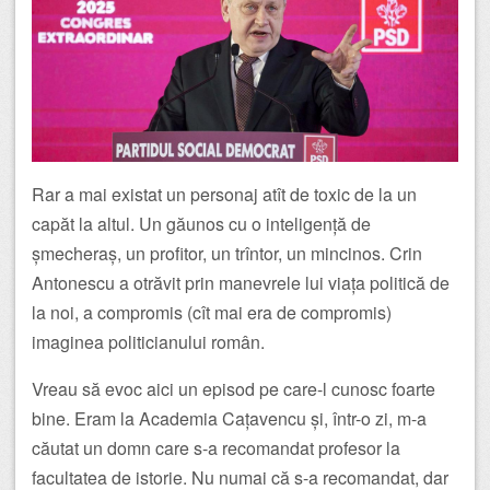
Rar a mai existat un personaj atît de toxic de la un
capăt la altul. Un găunos cu o inteligență de
șmecheraș, un profitor, un trîntor, un mincinos. Crin
Antonescu a otrăvit prin manevrele lui viața politică de
la noi, a compromis (cît mai era de compromis)
imaginea politicianului român.
Vreau să evoc aici un episod pe care-l cunosc foarte
bine. Eram la Academia Cațavencu și, într-o zi, m-a
căutat un domn care s-a recomandat profesor la
facultatea de istorie. Nu numai că s-a recomandat, dar