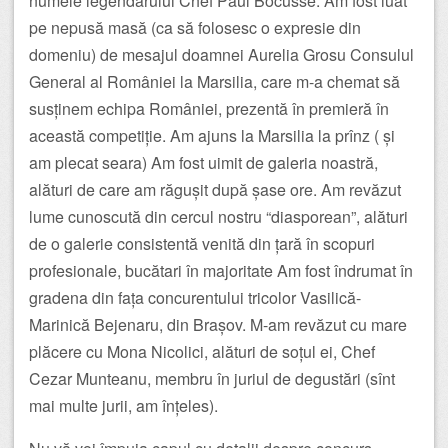
numele legendarului Chef Paul Bocusse. Am fost luat
pe nepusă masă (ca să folosesc o expresie din
domeniu) de mesajul doamnei Aurelia Grosu Consulul
General al României la Marsilia, care m-a chemat să
susținem echipa României, prezentă în premieră în
această competiție. Am ajuns la Marsilia la prînz ( și
am plecat seara) Am fost uimit de galeria noastră,
alături de care am răgușit după șase ore. Am revăzut
lume cunoscută din cercul nostru “diasporean”, alături
de o galerie consistentă venită din țară în scopuri
profesionale, bucătari în majoritate Am fost îndrumat în
gradena din fața concurentului tricolor Vasilică-
Marinică Bejenaru, din Brașov. M-am revăzut cu mare
plăcere cu Mona Nicolici, alături de soțul ei, Chef
Cezar Munteanu, membru în juriul de degustări (sînt
mai multe jurii, am înțeles).