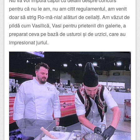
Nu vă voi împuia capul cu detalii despre concurs
pentru că nu le am, nu am citit regulamentul, am venit
doar să strig Ro-mâ-nia! alături de ceilalți. Am văzut de
pildă cum Vasilică, Vasi pentru prietenii din galerie, a
preparat ceva pe bază de usturoi și de urzici, care au
impresionat juriul.