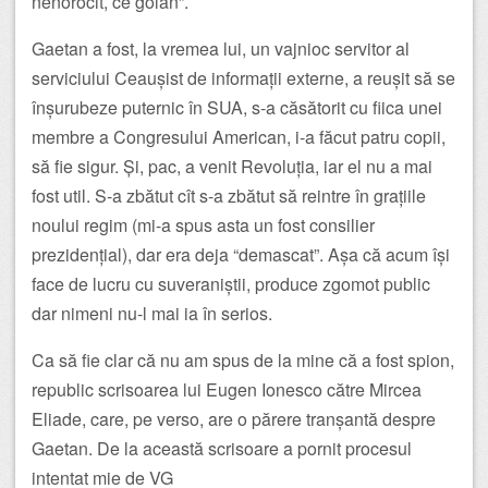
nenorocit, ce golan”.
Gaetan a fost, la vremea lui, un vajnioc servitor al
serviciului Ceaușist de informații externe, a reușit să se
înșurubeze puternic în SUA, s-a căsătorit cu fiica unei
membre a Congresului American, i-a făcut patru copii,
să fie sigur. Și, pac, a venit Revoluția, iar el nu a mai
fost util. S-a zbătut cît s-a zbătut să reintre în grațiile
noului regim (mi-a spus asta un fost consilier
prezidențial), dar era deja “demascat”. Așa că acum își
face de lucru cu suveraniștii, produce zgomot public
dar nimeni nu-l mai ia în serios.
Ca să fie clar că nu am spus de la mine că a fost spion,
republic scrisoarea lui Eugen Ionesco către Mircea
Eliade, care, pe verso, are o părere tranșantă despre
Gaetan. De la această scrisoare a pornit procesul
intentat mie de VG