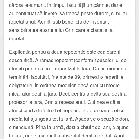
cărora le-a murit, în timpul facultății un părinte, dar ei
au continuat să învețe, să treacă peste durere, și nu au
repetat anul. Admit, sub beneficiu de inventar,
sensibilitatea aparte a lui Crin care a clacat și a
repetat.
Explicația pentru a doua repetenție este cea care îl
descalifică. A rămas repetent (conform spuselor lui de
atunci) pentru a nu fi repartizat la țară. Da, în momentul
terminării facultății, înainte de 89, primeai o repartiție
obligatorie, în ordinea mediilor. dacă erai cu medie
mică, ajungeai la țară. Deci, pentru a evita spă devină
profesor la țară, Crin a repetat anul. Culmea e că și
atunci cînd a terminat el, repetînd a doua oară, cei cu
media lui ajungeau tot la țară. Așadar, e o scuză bidon,
o minciună. Pînă la urmă, deși a chiulit doi ani, a ajuns
la țară, unde mai mult a absentat decît a predat. Apoi,