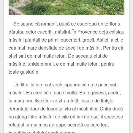
Se spune că romanii, după ce cucereau un teritoriu,
dăruiau celor cuceriți, măslini. În Provence deja existau
măslini plantați de primii cuceritori, grecii. Astfel, aici, e
cea mai mare densitate de specii de măslini. Pentru că
și ei sînt de mai multe feluri. De aceea uleiul de
măsline, untdelemnul, e de mai multe feluri, pentru
toate gusturile.
Un film italian mai vechi spunea că nu e pace sub
măslini. Eu cred că e pace multă. Eu regăsesc, acolo,
la marginea livezilor verzi-argintii, insule de liniște
deranjată doar de foșnetul viu al măslinilor. Chiar dacă
nu ajung între măslini de cîte ori îmi doresc, îi socotesc
refugiul, arma mea aproape secretă cu care lupt
împotriva vuietului contemporan.