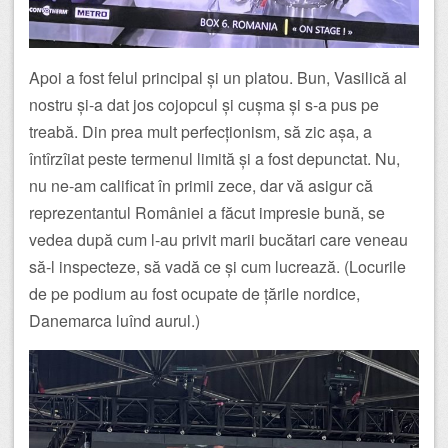
Apoi a fost felul principal și un platou. Bun, Vasilică al
nostru și-a dat jos cojopcul și cușma și s-a pus pe
treabă. Din prea mult perfecționism, să zic așa, a
întîrzîiat peste termenul limită și a fost depunctat. Nu,
nu ne-am calificat în primii zece, dar vă asigur că
reprezentantul României a făcut impresie bună, se
vedea după cum l-au privit marii bucătari care veneau
să-l inspecteze, să vadă ce și cum lucrează. (Locurile
de pe podium au fost ocupate de țările nordice,
Danemarca luînd aurul.)