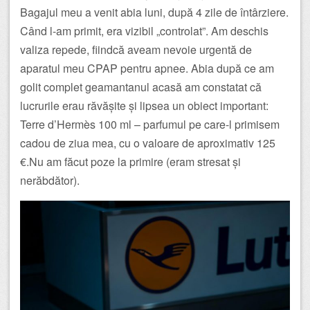
Bagajul meu a venit abia luni, după 4 zile de întârziere.
Când l-am primit, era vizibil „controlat”. Am deschis
valiza repede, fiindcă aveam nevoie urgentă de
aparatul meu CPAP pentru apnee. Abia după ce am
golit complet geamantanul acasă am constatat că
lucrurile erau răvășite și lipsea un obiect important:
Terre d’Hermès 100 ml – parfumul pe care-l primisem
cadou de ziua mea, cu o valoare de aproximativ 125
€.Nu am făcut poze la primire (eram stresat și
nerăbdător).