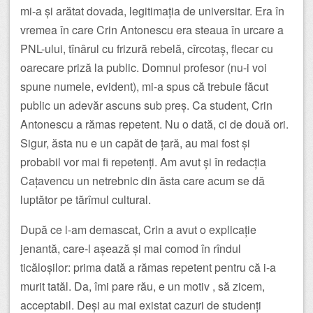
mi-a și arătat dovada, legitimația de universitar. Era în
vremea în care Crin Antonescu era steaua în urcare a
PNL-ului, tînârul cu frizură rebelă, cîrcotaș, flecar cu
oarecare priză la public. Domnul profesor (nu-i voi
spune numele, evident), mi-a spus că trebuie făcut
public un adevăr ascuns sub preș. Ca student, Crin
Antonescu a rămas repetent. Nu o dată, ci de două ori.
Sigur, ăsta nu e un capăt de țară, au mai fost și
probabil vor mai fi repetenți. Am avut și în redacția
Cațavencu un netrebnic din ăsta care acum se dă
luptător pe tărîmul cultural.
După ce l-am demascat, Crin a avut o explicație
jenantă, care-l așează și mai comod în rîndul
ticăloșilor: prima dată a rămas repetent pentru că i-a
murit tatăl. Da, îmi pare rău, e un motiv , să zicem,
acceptabil. Deși au mai existat cazuri de studenți