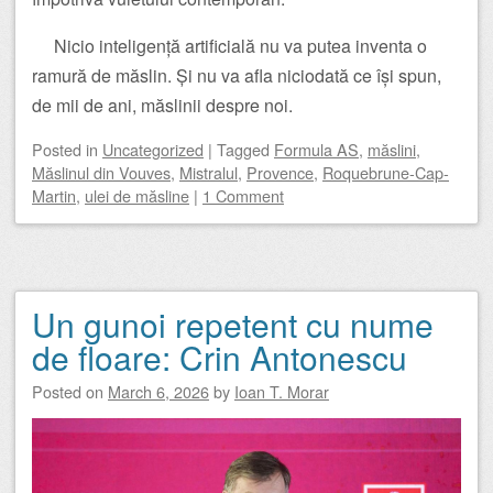
Nicio inteligență artificială nu va putea inventa o
ramură de măslin. Și nu va afla niciodată ce își spun,
de mii de ani, măslinii despre noi.
Posted
in
Uncategorized
|
Tagged
Formula AS
,
măslini
,
Măslinul din Vouves
,
Mistralul
,
Provence
,
Roquebrune-Cap-
Martin
,
ulei de măsline
|
1 Comment
Un gunoi repetent cu nume
de floare: Crin Antonescu
Posted on
March 6, 2026
by
Ioan T. Morar