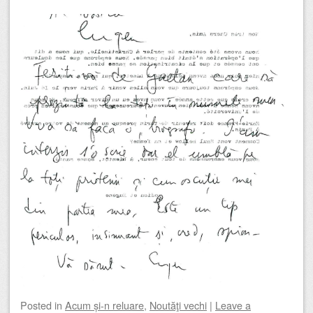
Posted
in
Acum și-n reluare
,
Noutăţi vechi
|
Leave a