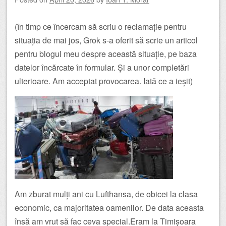
(în timp ce încercam să scriu o reclamație pentru
situația de mai jos, Grok s-a oferit să scrie un articol
pentru blogul meu despre această situație, pe baza
datelor încărcate în formular. Și a unor completări
ulterioare. Am acceptat provocarea. Iată ce a ieșit)
Am zburat mulți ani cu Lufthansa, de obicei la clasa
economic, ca majoritatea oamenilor. De data aceasta
însă am vrut să fac ceva special.Eram la Timișoara