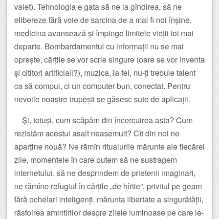
vaiet). Tehnologia e gata să ne ia gîndirea, să ne
elibereze fără voie de sarcina de a mai fi noi înșine,
medicina avansează și împinge limitele vieții tot mai
departe. Bombardamentul cu informații nu se mai
oprește, cărțile se vor scrie singure (oare se vor inventa
și cititori artificiali?), muzica, la fel, nu-ți trebuie talent
ca să compui, ci un computer bun, conectat. Pentru
nevoile noastre trupești se găsesc sute de aplicații.
Și, totuși, cum scăpăm din încercuirea asta? Cum
rezistăm acestui asalt neasemuit? Cît din noi ne
aparține nouă? Ne rămîn ritualurile mărunte ale fiecărei
zile, momentele în care putem să ne sustragem
internetului, să ne desprindem de prietenii imaginari,
ne rămîne refugiul în cărțile „de hîrtie”, privitul pe geam
fără ochelari inteligenți, mărunta libertate a singurătății,
răsfoirea amintirilor despre zilele luminoase pe care le-