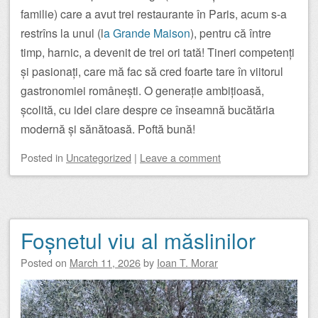
familie) care a avut trei restaurante în Paris, acum s-a
restrîns la unul (l
a Grande Maison
), pentru că între
timp, harnic, a devenit de trei ori tată! Tineri competenți
și pasionați, care mă fac să cred foarte tare în viitorul
gastronomiei românești. O generație ambițioasă,
școlită, cu idei clare despre ce înseamnă bucătăria
modernă și sănătoasă. Poftă bună!
Posted
in
Uncategorized
|
Leave a comment
Foșnetul viu al măslinilor
Posted on
March 11, 2026
by
Ioan T. Morar