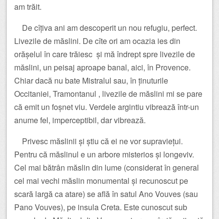
am trăit.
De cîțiva ani am descoperit un nou refugiu, perfect.
Livezile de măslini. De cîte ori am ocazia ies din
orășelul în care trăiesc și mă îndrept spre livezile de
măslini, un peisaj aproape banal, aici, în Provence.
Chiar dacă nu bate Mistralul sau, în ținuturile
Occitaniei, Tramontanul , livezile de măslini mi se pare
că emit un foșnet viu. Verdele argintiu vibrează într-un
anume fel, imperceptibil, dar vibrează.
Privesc măslinii și știu că ei ne vor supraviețui.
Pentru că măslinul e un arbore misterios și longeviv.
Cel mai bătrân măslin din lume (considerat în general
cel mai vechi măslin monumental și recunoscut pe
scară largă ca atare) se află în satul Ano Vouves (sau
Pano Vouves), pe insula Creta. Este cunoscut sub