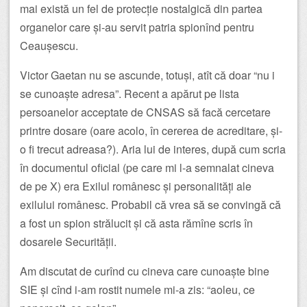
mai există un fel de protecție nostalgică din partea
organelor care și-au servit patria spionînd pentru
Ceaușescu.
Victor Gaetan nu se ascunde, totuși, atît că doar “nu i
se cunoaște adresa”. Recent a apărut pe lista
persoanelor acceptate de CNSAS să facă cercetare
printre dosare (oare acolo, în cererea de acreditare, și-
o fi trecut adreasa?). Aria lui de interes, după cum scria
în documentul oficial (pe care mi l-a semnalat cineva
de pe X) era Exilul românesc și personalități ale
exilului românesc. Probabil că vrea să se convingă că
a fost un spion strălucit și că asta rămîne scris în
dosarele Securității.
Am discutat de curînd cu cineva care cunoaște bine
SIE și cînd i-am rostit numele mi-a zis: “aoleu, ce