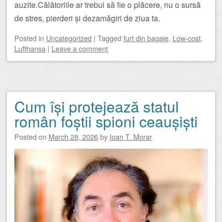
auzite.Călătoriile ar trebui să fie o plăcere, nu o sursă
de stres, pierderi și dezamăgiri de ziua ta.
Posted
in
Uncategorized
|
Tagged
furt din bagaje
,
Low-cost
,
Lufthansa
|
Leave a comment
Cum își protejează statul
român foștii spioni ceaușiști
Posted on
March 28, 2026
by
Ioan T. Morar