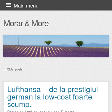
Skip
Main menu
to
Morar & More
content
←
Older posts
Post navigation
Lufthansa – de la prestigiul
german la low-cost foarte
scump.
Posted on
April 20, 2026
by
Ioan T. Morar