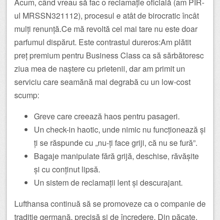
Acum, când vreau să fac o reclamație oficială (am PIR-
ul MRSSN321112), procesul e atât de birocratic încât
mulți renunță.Ce mă revoltă cel mai tare nu este doar
parfumul dispărut. Este contrastul dureros:Am plătit
preț premium pentru Business Class ca să sărbătoresc
ziua mea de naștere cu prietenii, dar am primit un
serviciu care seamănă mai degrabă cu un low-cost
scump:
Greve care creează haos pentru pasageri.
Un check-in haotic, unde nimic nu funcționează și
ți se răspunde cu „nu-ți face griji, că nu se fură”.
Bagaje manipulate fără grijă, deschise, răvășite
și cu conținut lipsă.
Un sistem de reclamații lent și descurajant.
Lufthansa continuă să se promoveze ca o companie de
tradiție germană, precisă și de încredere. Din păcate,