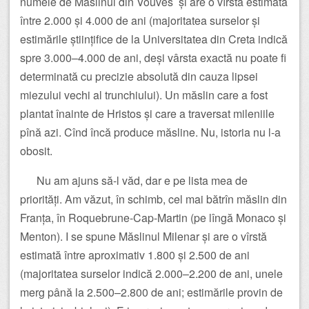
numele de Măslinul din Vouves și are o vîrstă estimată
între 2.000 și 4.000 de ani (majoritatea surselor și
estimările științifice de la Universitatea din Creta indică
spre 3.000–4.000 de ani, deși vârsta exactă nu poate fi
determinată cu precizie absolută din cauza lipsei
miezului vechi al trunchiului). Un măslin care a fost
plantat înainte de Hristos și care a traversat mileniile
pînă azi. Cînd încă produce măsline. Nu, istoria nu l-a
obosit.
Nu am ajuns să-l văd, dar e pe lista mea de
priorități. Am văzut, în schimb, cel mai bătrîn măslin din
Franța, în Roquebrune-Cap-Martin (pe lîngă Monaco și
Menton). I se spune Măslinul Milenar și are o vîrstă
estimată între aproximativ 1.800 și 2.500 de ani
(majoritatea surselor indică 2.000–2.200 de ani, unele
merg până la 2.500–2.800 de ani; estimările provin de