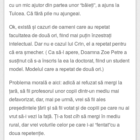
cu un mic ajutor din partea unor “băieți”, a ajuns la
Tulcea. Că fără pile nu ajungeai.
Ok, există și cazuri de oameni care au repetat
facultatea de două ori, fiind mai puțin înzestrați
intelectual. Dar nu e cazul lui Crin, el a repetat pentru
că era șmecher. ( Ca să-l apere, Doamna Zoe Petre a
susținut că s-a înscris la ea la doctorat, fiind un student
model. Modelul care a repetat de două ori.)
Problema morală e aici: adică ai refuzat să mergi la
țară, să fii profesorul unor copii dintr-un mediu mai
defavorizat, dar, mai pe urmă, vrei să fii ales
președintele țării și să fii votat și de copiii pe care nu ai
vrut să-i vezi la față. Ți-a fost
cîh
să mergi în mediu
rural, dar vrei voturile celor pe care i-ai “fentat”cu a
doua repetenție.