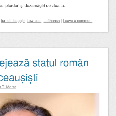
es, pierderi și dezamăgiri de ziua ta.
d
furt din bagaje
,
Low-cost
,
Lufthansa
|
Leave a comment
tejează statul român
 ceaușiști
n T. Morar