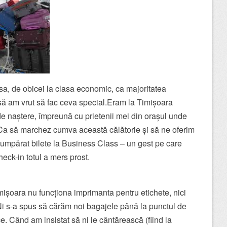
sa, de obicei la clasa economic, ca majoritatea
să am vrut să fac ceva special.Eram la Timișoara
de naștere, împreună cu prietenii mei din orașul unde
. Ca să marchez cumva această călătorie și să ne oferim
umpărat bilete la Business Class – un gest pe care
heck-in totul a mers prost.
mișoara nu funcționa imprimanta pentru etichete, nici
 s-a spus să cărăm noi bagajele până la punctul de
e. Când am insistat să ni le cântărească (fiind la