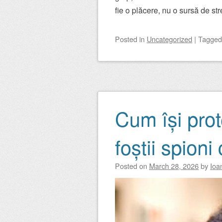
fie o plăcere, nu o sursă de str
Posted
in
Uncategorized
|
Tagge
Cum își pro
foștii spioni
Posted on
March 28, 2026
by
Ioa