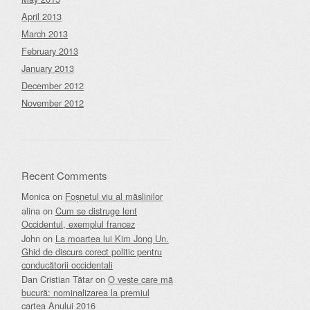
April 2013
March 2013
February 2013
January 2013
December 2012
November 2012
Recent Comments
Monica
on
Foșnetul viu al măslinilor
alina
on
Cum se distruge lent
Occidentul, exemplul francez
John
on
La moartea lui Kim Jong Un.
Ghid de discurs corect politic pentru
conducătorii occidentali
Dan Cristian Tătar
on
O veste care mă
bucură: nominalizarea la premiul
cartea Anului 2016