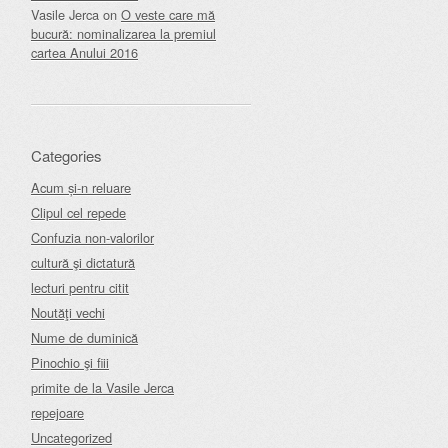
Vasile Jerca
on
O veste care mă
bucură: nominalizarea la premiul
cartea Anului 2016
Categories
Acum și-n reluare
Clipul cel repede
Confuzia non-valorilor
cultură şi dictatură
lecturi pentru citit
Noutăţi vechi
Nume de duminică
Pinochio şi fiii
primite de la Vasile Jerca
repejoare
Uncategorized