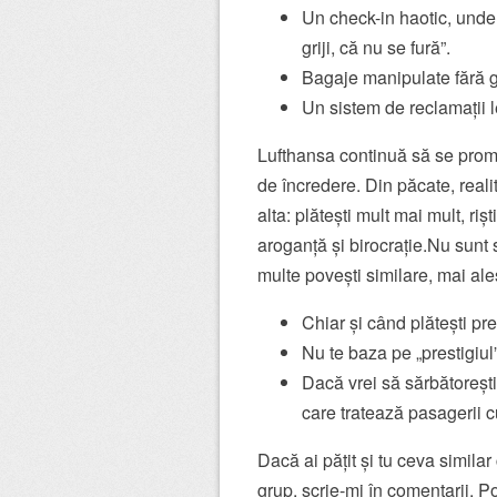
Un check-in haotic, unde 
griji, că nu se fură”.
Bagaje manipulate fără gr
Un sistem de reclamații l
Lufthansa continuă să se prom
de încredere. Din păcate, realit
alta: plătești mult mai mult, ri
aroganță și birocrație.Nu sunt s
multe povești similare, mai al
Chiar și când plătești pr
Nu te baza pe „prestigiul
Dacă vrei să sărbătoreșt
care tratează pasagerii c
Dacă ai pățit și tu ceva simila
grup, scrie-mi în comentarii. P