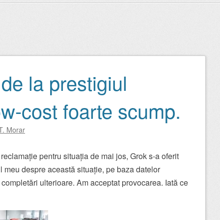
de la prestigiul
ow-cost foarte scump.
T. Morar
reclamație pentru situația de mai jos, Grok s-a oferit
ul meu despre această situație, pe baza datelor
r completări ulterioare. Am acceptat provocarea. Iată ce