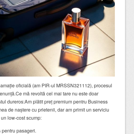
clamație oficială (am PIR-ul MRSSN321112), procesul
i renunță.Ce mă revoltă cel mai tare nu este doar
stul dureros:Am plătit preț premium pentru Business
ea de naștere cu prietenii, dar am primit un serviciu
 un low-cost scump:
 pentru pasageri.