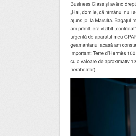
Business Class și având dreptul
„Hai, dom’le, că nimănui nu i s
ajuns joi la Marsilia. Bagajul m
am primit, era vizibil „control
urgentă de aparatul meu CPAP
geamantanul acasă am constatat
important: Terre d’Hermès 100
cu o valoare de aproximativ 12
nerăbdător).