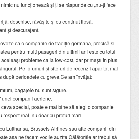
nimic nu funcționează și ți se răspunde cu „nu-ți face
ijă, deschise, răvășite și cu conținut lipsă.
ent și descurajant.
oveze ca o companie de tradiție germană, precisă și
atea pentru mulți pasageri din ultimii ani este cu totul
ști aceleași probleme ca la low-cost, dar primești în plus
ingurul. Pe forumuri și site-uri de recenzii apar tot mai
es după perioadele cu greve.Ce am învățat:
emium, bagajele nu sunt sigure.
” unei companii aeriene.
i ceva special, poate e mai bine să alegi o companie
u respect real, nu doar cu prețuri mari.
r cu Lufthansa, Brussels Airlines sau alte companii din
oate așa ne facem vocile auzite.Călătoriile ar trebui să