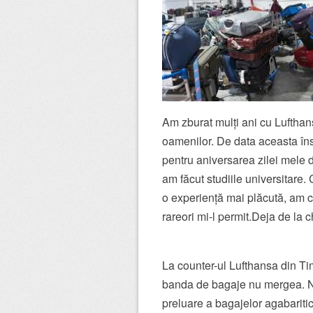
Am zburat mulți ani cu Lufthan
oamenilor. De data aceasta în
pentru aniversarea zilei mele 
am făcut studiile universitare
o experiență mai plăcută, am c
rareori mi-l permit.Deja de la c
La counter-ul Lufthansa din Ti
banda de bagaje nu mergea. Ni
preluare a bagajelor agabaritic