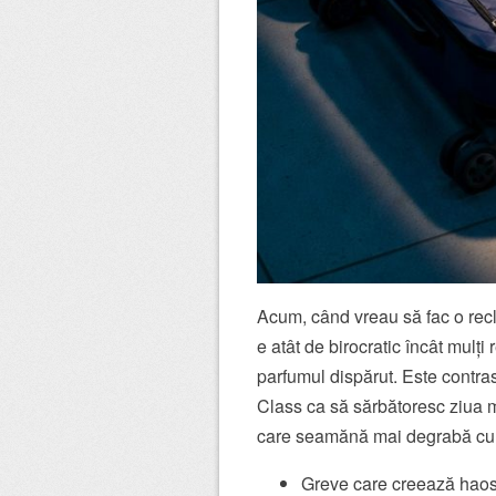
Acum, când vreau să fac o re
e atât de birocratic încât mulț
parfumul dispărut. Este contra
Class ca să sărbătoresc ziua m
care seamănă mai degrabă cu
Greve care creează haos