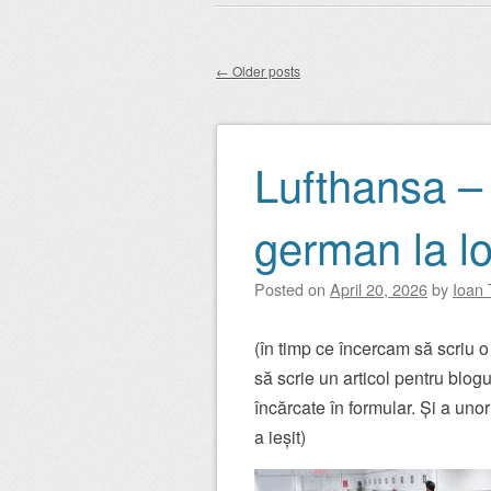
Main menu
to
content
←
Older posts
Post navigation
Lufthansa – 
german la l
Posted on
April 20, 2026
by
Ioan 
(în timp ce încercam să scriu o 
să scrie un articol pentru blog
încărcate în formular. Și a uno
a ieșit)