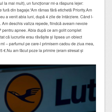
 la mai mult), un funcționar mi-a răspuns lejer:
e fură din bagaje.”Am rămas fără etichetă Priority.Am
eu a venit abia luni, după 4 zile de întârziere. Când l-
at”. Am deschis valiza repede, fiindcă aveam nevoie
 pentru apnee. Abia după ce am golit complet
 că lucrurile erau răvășite și lipsea un obiect
 ml – parfumul pe care-l primisem cadou de ziua mea,
5 €.Nu am făcut poze la primire (eram stresat și