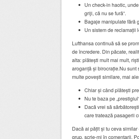
Un check-in haotic, unde 
griji, că nu se fură”.
Bagaje manipulate fără gr
Un sistem de reclamații l
Lufthansa continuă să se prom
de încredere. Din păcate, realit
alta: plătești mult mai mult, ri
aroganță și birocrație.Nu sunt s
multe povești similare, mai al
Chiar și când plătești pr
Nu te baza pe „prestigiul
Dacă vrei să sărbătoreșt
care tratează pasagerii c
Dacă ai pățit și tu ceva simila
grup, scrie-mi în comentarii. P