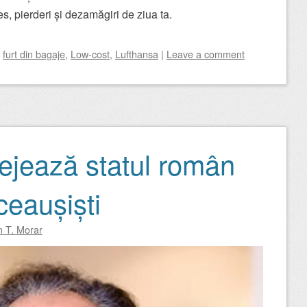
es, pierderi și dezamăgiri de ziua ta.
d
furt din bagaje
,
Low-cost
,
Lufthansa
|
Leave a comment
tejează statul român
 ceaușiști
n T. Morar