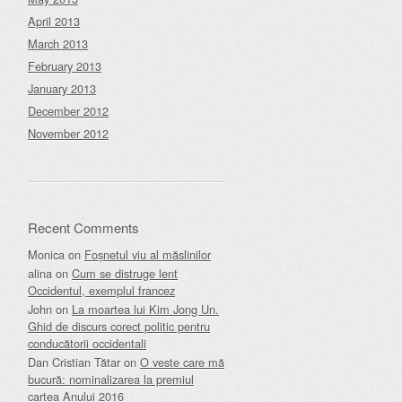
April 2013
March 2013
February 2013
January 2013
December 2012
November 2012
Recent Comments
Monica
on
Foșnetul viu al măslinilor
alina
on
Cum se distruge lent
Occidentul, exemplul francez
John
on
La moartea lui Kim Jong Un.
Ghid de discurs corect politic pentru
conducătorii occidentali
Dan Cristian Tătar
on
O veste care mă
bucură: nominalizarea la premiul
cartea Anului 2016