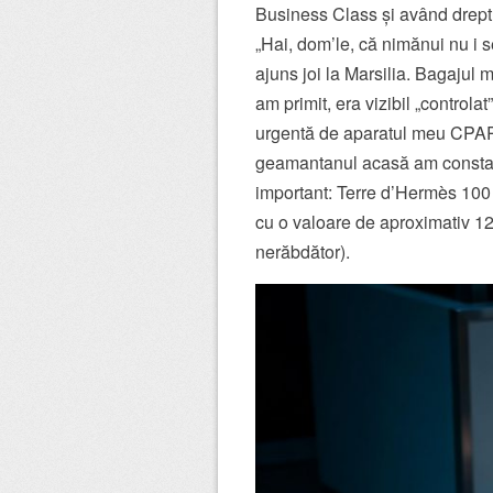
Business Class și având dreptul
„Hai, dom’le, că nimănui nu i s
ajuns joi la Marsilia. Bagajul m
am primit, era vizibil „control
urgentă de aparatul meu CPAP
geamantanul acasă am constatat
important: Terre d’Hermès 100
cu o valoare de aproximativ 12
nerăbdător).