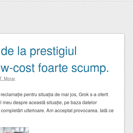
de la prestigiul
ow-cost foarte scump.
T. Morar
reclamație pentru situația de mai jos, Grok s-a oferit
ul meu despre această situație, pe baza datelor
r completări ulterioare. Am acceptat provocarea. Iată ce