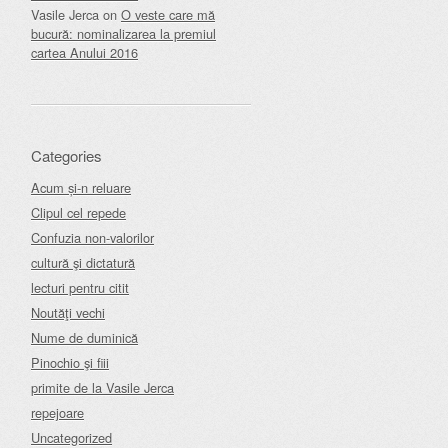
Vasile Jerca
on
O veste care mă
bucură: nominalizarea la premiul
cartea Anului 2016
Categories
Acum și-n reluare
Clipul cel repede
Confuzia non-valorilor
cultură şi dictatură
lecturi pentru citit
Noutăţi vechi
Nume de duminică
Pinochio şi fiii
primite de la Vasile Jerca
repejoare
Uncategorized