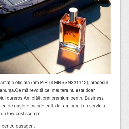
clamație oficială (am PIR-ul MRSSN321112), procesul
i renunță.Ce mă revoltă cel mai tare nu este doar
stul dureros:Am plătit preț premium pentru Business
ea de naștere cu prietenii, dar am primit un serviciu
 un low-cost scump:
 pentru pasageri.