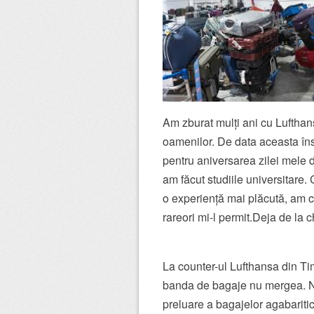
Am zburat mulți ani cu Lufthan
oamenilor. De data aceasta în
pentru aniversarea zilei mele 
am făcut studiile universitare
o experiență mai plăcută, am c
rareori mi-l permit.Deja de la c
La counter-ul Lufthansa din Ti
banda de bagaje nu mergea. Ni
preluare a bagajelor agabaritic