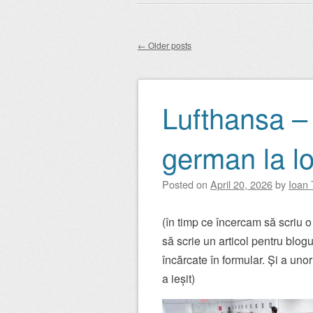
Main menu
to
content
←
Older posts
Post navigation
Lufthansa – 
german la l
Posted on
April 20, 2026
by
Ioan 
(în timp ce încercam să scriu o 
să scrie un articol pentru blog
încărcate în formular. Și a uno
a ieșit)