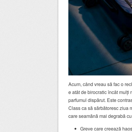
Acum, când vreau să fac o re
e atât de birocratic încât mulț
parfumul dispărut. Este contra
Class ca să sărbătoresc ziua m
care seamănă mai degrabă cu
Greve care creează haos