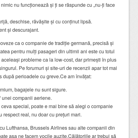
nimic nu funcționează și ți se răspunde cu „nu-ți face
ijă, deschise, răvășite și cu conținut lipsă.
ent și descurajant.
oveze ca o companie de tradiție germană, precisă și
atea pentru mulți pasageri din ultimii ani este cu totul
ști aceleași probleme ca la low-cost, dar primești în plus
ingurul. Pe forumuri și site-uri de recenzii apar tot mai
es după perioadele cu greve.Ce am învățat:
emium, bagajele nu sunt sigure.
” unei companii aeriene.
i ceva special, poate e mai bine să alegi o companie
u respect real, nu doar cu prețuri mari.
r cu Lufthansa, Brussels Airlines sau alte companii din
oate așa ne facem vocile auzite.Călătoriile ar trebui să