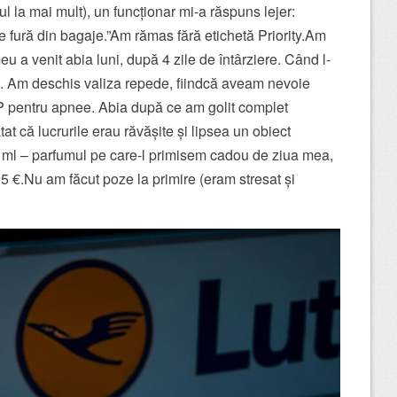
 la mai mult), un funcționar mi-a răspuns lejer:
e fură din bagaje.”Am rămas fără etichetă Priority.Am
eu a venit abia luni, după 4 zile de întârziere. Când l-
at”. Am deschis valiza repede, fiindcă aveam nevoie
 pentru apnee. Abia după ce am golit complet
 că lucrurile erau răvășite și lipsea un obiect
 ml – parfumul pe care-l primisem cadou de ziua mea,
5 €.Nu am făcut poze la primire (eram stresat și