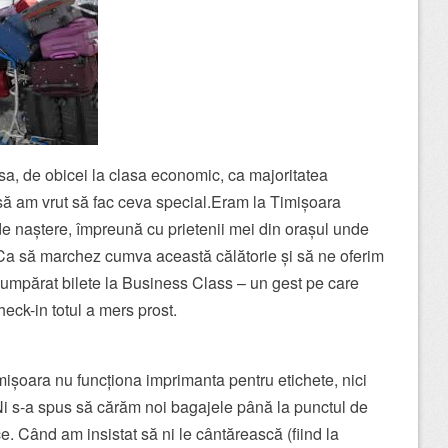
sa, de obicei la clasa economic, ca majoritatea
să am vrut să fac ceva special.Eram la Timișoara
de naștere, împreună cu prietenii mei din orașul unde
. Ca să marchez cumva această călătorie și să ne oferim
umpărat bilete la Business Class – un gest pe care
heck-in totul a mers prost.
mișoara nu funcționa imprimanta pentru etichete, nici
 s-a spus să cărăm noi bagajele până la punctul de
e. Când am insistat să ni le cântărească (fiind la