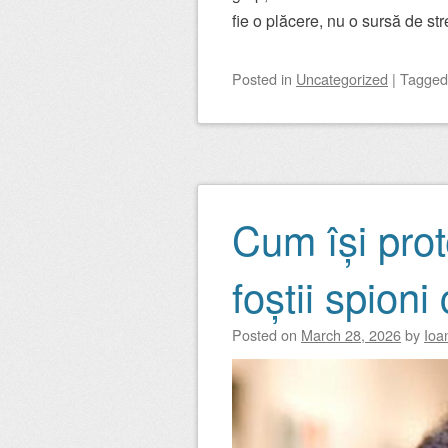
fie o plăcere, nu o sursă de str
Posted
in
Uncategorized
|
Tagge
Cum își pro
foștii spioni
Posted on
March 28, 2026
by
Ioa