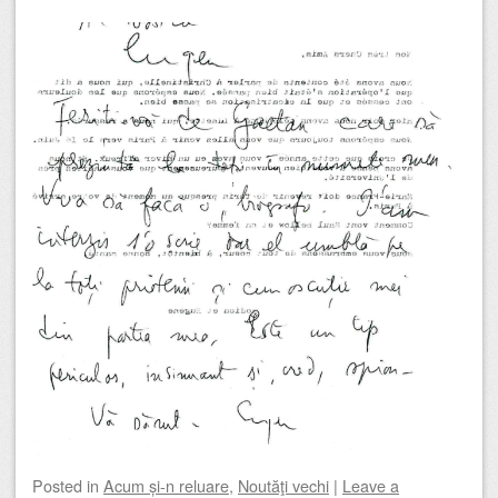
Posted
in
Acum și-n reluare
,
Noutăţi vechi
|
Leave a