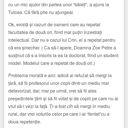
cu un mic ajutor din partea unor “băieți”, a ajuns la
Tulcea. Că fără pile nu ajungeai.
Ok, există și cazuri de oameni care au repetat
facultatea de două ori, fiind mai puțin înzestrați
intelectual. Dar nu e cazul lui Crin, el a repetat pentru
că era șmecher. ( Ca să-l apere, Doamna Zoe Petre a
susținut că s-a înscris la ea la doctorat, fiind un student
model. Modelul care a repetat de două ori.)
Problema morală e aici: adică ai refuzat să mergi la
țară, să fii profesorul unor copii dintr-un mediu mai
defavorizat, dar, mai pe urmă, vrei să fii ales
președintele țării și să fii votat și de copiii pe care nu ai
vrut să-i vezi la față. Ți-a fost
cîh
să mergi în mediu
rural, dar vrei voturile celor pe care i-ai “fentat”cu a
doua repetenție.