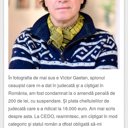
În fotografia de mai sus e Victor Gaetan, spionul
ceaușist care m-a dat în judecată și a cîștigat în
România, am fost condamnat la o amendă penală de
200 de lei, cu suspendare. Și plata cheltuielilor de
judecată care s-a ridicat la 18.000 euro. Am mai scris
despre asta. La CEDO, reamintesc, am cîștigat în mod
categoric și statul român a dfost obligată să-mi