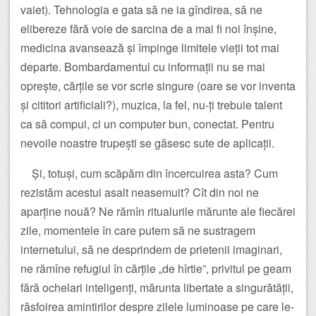
vaiet). Tehnologia e gata să ne ia gîndirea, să ne
elibereze fără voie de sarcina de a mai fi noi înșine,
medicina avansează și împinge limitele vieții tot mai
departe. Bombardamentul cu informații nu se mai
oprește, cărțile se vor scrie singure (oare se vor inventa
și cititori artificiali?), muzica, la fel, nu-ți trebuie talent
ca să compui, ci un computer bun, conectat. Pentru
nevoile noastre trupești se găsesc sute de aplicații.
Și, totuși, cum scăpăm din încercuirea asta? Cum
rezistăm acestui asalt neasemuit? Cît din noi ne
aparține nouă? Ne rămîn ritualurile mărunte ale fiecărei
zile, momentele în care putem să ne sustragem
internetului, să ne desprindem de prietenii imaginari,
ne rămîne refugiul în cărțile „de hîrtie”, privitul pe geam
fără ochelari inteligenți, mărunta libertate a singurătății,
răsfoirea amintirilor despre zilele luminoase pe care le-