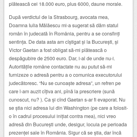
plătească cei 18.000 euro, plus 6000, daune morale.
După verdictul de la Strasbourg, avocata mea,
Doamna Iulia Mălăescu mi-a sugerat să dăm statul
român în judecată în România, pentru a se consfinți
sentința. De data asta am cîștigat și la București, și
Victor Gaetan a fost obligat să-mi plătească o
despăgubire de 2500 euro. Dar, i-al de unde nu-i.
Autoritățile române contactate nu au putut să-mi
furnizeze o adresă pentru a o comunica executorului
judecătoresc. “Nu se cunoaște adresa”, un refren pe
care l-am auzit cîțiva ani, pînă la prescriere (sună
cunoscut, nu? ). Ca și cînd Gaetan s-ar fi evaporat. Nu
se știa nici adresa lui din Washington (pe care a folosit-
o în cadrul procesului inițiat contra mea), nici vreo
adresă din București unde, desigur, locuia pe perioada
prezenței sale în România. Sigur că se știa, dar încă