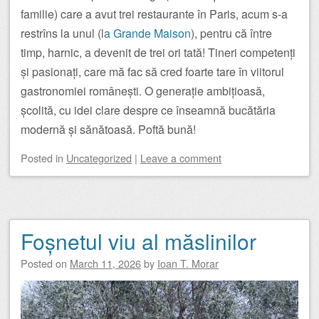
familie) care a avut trei restaurante în Paris, acum s-a
restrîns la unul (l
a Grande Maison
), pentru că între
timp, harnic, a devenit de trei ori tată! Tineri competenți
și pasionați, care mă fac să cred foarte tare în viitorul
gastronomiei românești. O generație ambițioasă,
școlită, cu idei clare despre ce înseamnă bucătăria
modernă și sănătoasă. Poftă bună!
Posted
in
Uncategorized
|
Leave a comment
Foșnetul viu al măslinilor
Posted on
March 11, 2026
by
Ioan T. Morar