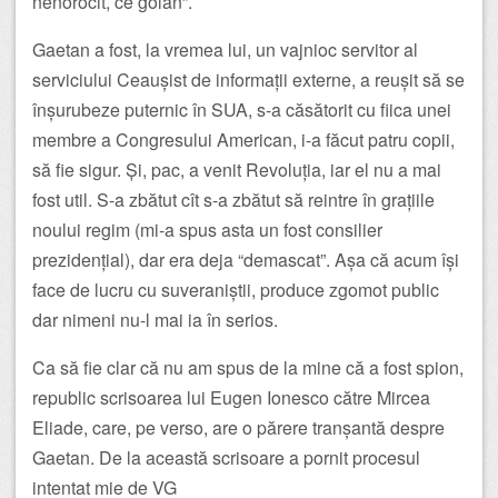
nenorocit, ce golan”.
Gaetan a fost, la vremea lui, un vajnioc servitor al
serviciului Ceaușist de informații externe, a reușit să se
înșurubeze puternic în SUA, s-a căsătorit cu fiica unei
membre a Congresului American, i-a făcut patru copii,
să fie sigur. Și, pac, a venit Revoluția, iar el nu a mai
fost util. S-a zbătut cît s-a zbătut să reintre în grațiile
noului regim (mi-a spus asta un fost consilier
prezidențial), dar era deja “demascat”. Așa că acum își
face de lucru cu suveraniștii, produce zgomot public
dar nimeni nu-l mai ia în serios.
Ca să fie clar că nu am spus de la mine că a fost spion,
republic scrisoarea lui Eugen Ionesco către Mircea
Eliade, care, pe verso, are o părere tranșantă despre
Gaetan. De la această scrisoare a pornit procesul
intentat mie de VG