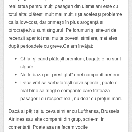
realitatea pentru mulți pasageri din ultimii ani este cu
totul alta: plătești mult mai mult, riști aceleași probleme
ca la low-cost, dar primești în plus aroganță și
birocrație.Nu sunt singurul. Pe forumuri și site-uri de
recenzii apar tot mai multe povești similare, mai ales
după perioadele cu greve.Ce am învățat:
Chiar și când plătești premium, bagajele nu sunt
sigure.
Nu te baza pe „prestigiul” unei companii aeriene.
Dacă vrei să sărbătorești ceva special, poate e
mai bine să alegi o companie care tratează
pasagerii cu respect real, nu doar cu prețuri mari.
Dacă ai pățit și tu ceva similar cu Lufthansa, Brussels
Airlines sau alte companii din grup, scrie-mi în
comentarii. Poate așa ne facem vocile