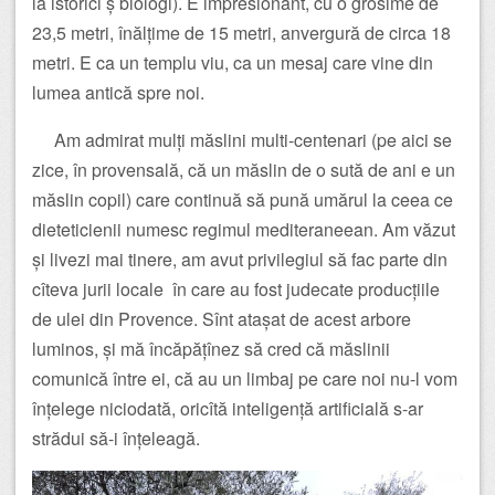
la istorici ș biologi). E impresionant, cu o grosime de
23,5 metri, înălțime de 15 metri, anvergură de circa 18
metri. E ca un templu viu, ca un mesaj care vine din
lumea antică spre noi.
Am admirat mulți măslini multi-centenari (pe aici se
zice, în provensală, că un măslin de o sută de ani e un
măslin copil) care continuă să pună umărul la ceea ce
dieteticienii numesc regimul mediteraneean. Am văzut
și livezi mai tinere, am avut privilegiul să fac parte din
cîteva jurii locale în care au fost judecate producțiile
de ulei din Provence. Sînt atașat de acest arbore
luminos, și mă încăpățînez să cred că măslinii
comunică între ei, că au un limbaj pe care noi nu-l vom
înțelege niciodată, oricîtă inteligență artificială s-ar
strădui să-i înțeleagă.