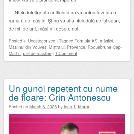
Nicio inteligență artificială nu va putea inventa o
ramură de măslin. Și nu va afla niciodată ce își spun,
de mii de ani, măslinii despre noi.
Posted
in
Uncategorized
|
Tagged
Formula AS
,
măslini
,
Măslinul din Vouves
,
Mistralul
,
Provence
,
Roquebrune-Cap-
Martin
,
ulei de măsline
|
1 Comment
Un gunoi repetent cu nume
de floare: Crin Antonescu
Posted on
March 6, 2026
by
Ioan T. Morar