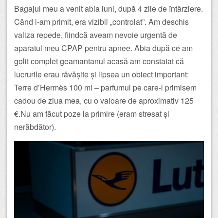
Bagajul meu a venit abia luni, după 4 zile de întârziere.
Când l-am primit, era vizibil „controlat”. Am deschis
valiza repede, fiindcă aveam nevoie urgentă de
aparatul meu CPAP pentru apnee. Abia după ce am
golit complet geamantanul acasă am constatat că
lucrurile erau răvășite și lipsea un obiect important:
Terre d’Hermès 100 ml – parfumul pe care-l primisem
cadou de ziua mea, cu o valoare de aproximativ 125
€.Nu am făcut poze la primire (eram stresat și
nerăbdător).