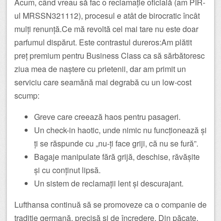
Acum, când vreau să fac o reclamație oficială (am PIR-
ul MRSSN321112), procesul e atât de birocratic încât
mulți renunță.Ce mă revoltă cel mai tare nu este doar
parfumul dispărut. Este contrastul dureros:Am plătit
preț premium pentru Business Class ca să sărbătoresc
ziua mea de naștere cu prietenii, dar am primit un
serviciu care seamănă mai degrabă cu un low-cost
scump:
Greve care creează haos pentru pasageri.
Un check-in haotic, unde nimic nu funcționează și
ți se răspunde cu „nu-ți face griji, că nu se fură”.
Bagaje manipulate fără grijă, deschise, răvășite
și cu conținut lipsă.
Un sistem de reclamații lent și descurajant.
Lufthansa continuă să se promoveze ca o companie de
tradiție germană, precisă și de încredere. Din păcate,