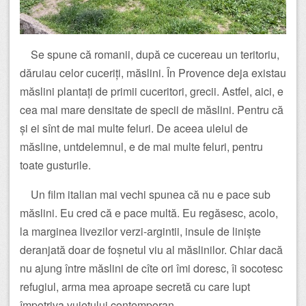
Se spune că romanii, după ce cucereau un teritoriu,
dăruiau celor cuceriți, măslini. În Provence deja existau
măslini plantați de primii cuceritori, grecii. Astfel, aici, e
cea mai mare densitate de specii de măslini. Pentru că
și ei sînt de mai multe feluri. De aceea uleiul de
măsline, untdelemnul, e de mai multe feluri, pentru
toate gusturile.
Un film italian mai vechi spunea că nu e pace sub
măslini. Eu cred că e pace multă. Eu regăsesc, acolo,
la marginea livezilor verzi-argintii, insule de liniște
deranjată doar de foșnetul viu al măslinilor. Chiar dacă
nu ajung între măslini de cîte ori îmi doresc, îi socotesc
refugiul, arma mea aproape secretă cu care lupt
împotriva vuietului contemporan.