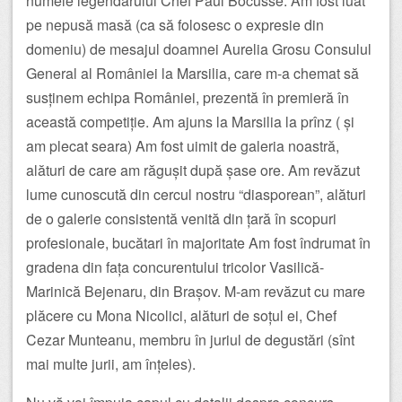
numele legendarului Chef Paul Bocusse. Am fost luat
pe nepusă masă (ca să folosesc o expresie din
domeniu) de mesajul doamnei Aurelia Grosu Consulul
General al României la Marsilia, care m-a chemat să
susținem echipa României, prezentă în premieră în
această competiție. Am ajuns la Marsilia la prînz ( și
am plecat seara) Am fost uimit de galeria noastră,
alături de care am răgușit după șase ore. Am revăzut
lume cunoscută din cercul nostru “diasporean”, alături
de o galerie consistentă venită din țară în scopuri
profesionale, bucătari în majoritate Am fost îndrumat în
gradena din fața concurentului tricolor Vasilică-
Marinică Bejenaru, din Brașov. M-am revăzut cu mare
plăcere cu Mona Nicolici, alături de soțul ei, Chef
Cezar Munteanu, membru în juriul de degustări (sînt
mai multe jurii, am înțeles).