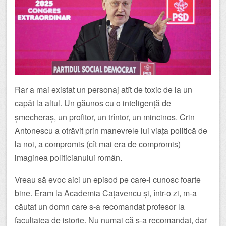
Rar a mai existat un personaj atît de toxic de la un
capăt la altul. Un găunos cu o inteligență de
șmecheraș, un profitor, un trîntor, un mincinos. Crin
Antonescu a otrăvit prin manevrele lui viața politică de
la noi, a compromis (cît mai era de compromis)
imaginea politicianului român.
Vreau să evoc aici un episod pe care-l cunosc foarte
bine. Eram la Academia Cațavencu și, într-o zi, m-a
căutat un domn care s-a recomandat profesor la
facultatea de istorie. Nu numai că s-a recomandat, dar