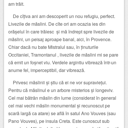
am trăit.
De cîțiva ani am descoperit un nou refugiu, perfect.
Livezile de măslini. De cîte ori am ocazia ies din
orășelul în care trăiesc și mă îndrept spre livezile de
măslini, un peisaj aproape banal, aici, în Provence.
Chiar dacă nu bate Mistralul sau, în ținuturile
Occitaniei, Tramontanul , livezile de măslini mi se pare
că emit un foșnet viu. Verdele argintiu vibrează într-un
anume fel, imperceptibil, dar vibrează.
Privesc măslinii și știu că ei ne vor supraviețui.
Pentru că măslinul e un arbore misterios și longeviv.
Cel mai bătrân măslin din lume (considerat în general
cel mai vechi măslin monumental și recunoscut pe
scară largă ca atare) se află în satul Ano Vouves (sau
Pano Vouves), pe insula Creta. Este cunoscut sub