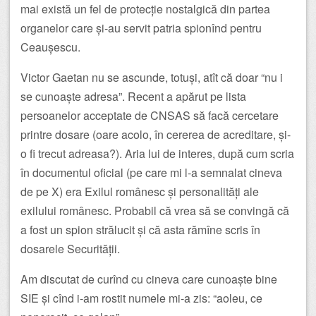
mai există un fel de protecție nostalgică din partea
organelor care și-au servit patria spionînd pentru
Ceaușescu.
Victor Gaetan nu se ascunde, totuși, atît că doar “nu i
se cunoaște adresa”. Recent a apărut pe lista
persoanelor acceptate de CNSAS să facă cercetare
printre dosare (oare acolo, în cererea de acreditare, și-
o fi trecut adreasa?). Aria lui de interes, după cum scria
în documentul oficial (pe care mi l-a semnalat cineva
de pe X) era Exilul românesc și personalități ale
exilului românesc. Probabil că vrea să se convingă că
a fost un spion strălucit și că asta rămîne scris în
dosarele Securității.
Am discutat de curînd cu cineva care cunoaște bine
SIE și cînd i-am rostit numele mi-a zis: “aoleu, ce