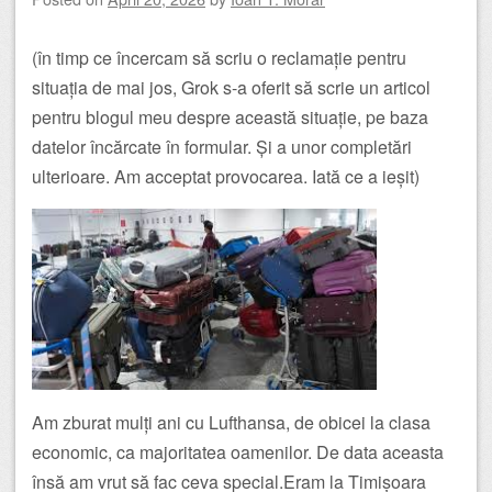
(în timp ce încercam să scriu o reclamație pentru
situația de mai jos, Grok s-a oferit să scrie un articol
pentru blogul meu despre această situație, pe baza
datelor încărcate în formular. Și a unor completări
ulterioare. Am acceptat provocarea. Iată ce a ieșit)
Am zburat mulți ani cu Lufthansa, de obicei la clasa
economic, ca majoritatea oamenilor. De data aceasta
însă am vrut să fac ceva special.Eram la Timișoara