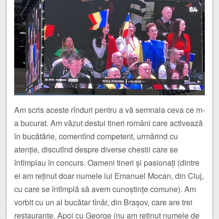
Am scris aceste rînduri pentru a vă semnala ceva ce m-
a bucurat. Am văzut destui tineri români care activează
în bucătărie, comentînd competent, urmărind cu
atenție, discutînd despre diverse chestii care se
întîmplau în concurs. Oameni tineri și pasionați (dintre
ei am reținut doar numele lui Emanuel Mocan, din Cluj,
cu care se întîmplă să avem cunoștințe comune). Am
vorbit cu un al bucătar tînăr, din Brașov, care are trei
restaurante. Apoi cu George (nu am reținut numele de