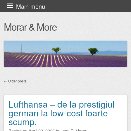
Skip
Main menu
to
Morar & More
content
←
Older posts
Post navigation
Lufthansa – de la prestigiul
german la low-cost foarte
scump.
Posted on
April 20, 2026
by
Ioan T. Morar