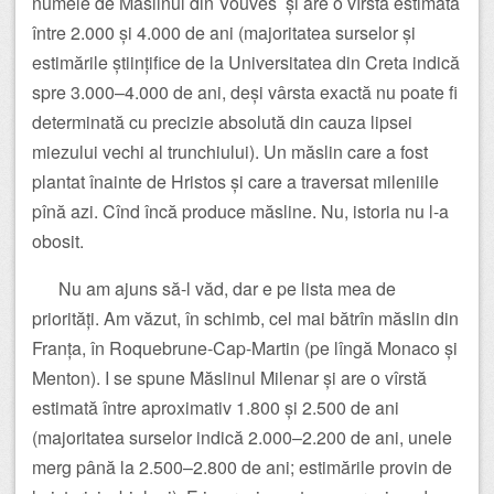
numele de Măslinul din Vouves și are o vîrstă estimată
între 2.000 și 4.000 de ani (majoritatea surselor și
estimările științifice de la Universitatea din Creta indică
spre 3.000–4.000 de ani, deși vârsta exactă nu poate fi
determinată cu precizie absolută din cauza lipsei
miezului vechi al trunchiului). Un măslin care a fost
plantat înainte de Hristos și care a traversat mileniile
pînă azi. Cînd încă produce măsline. Nu, istoria nu l-a
obosit.
Nu am ajuns să-l văd, dar e pe lista mea de
priorități. Am văzut, în schimb, cel mai bătrîn măslin din
Franța, în Roquebrune-Cap-Martin (pe lîngă Monaco și
Menton). I se spune Măslinul Milenar și are o vîrstă
estimată între aproximativ 1.800 și 2.500 de ani
(majoritatea surselor indică 2.000–2.200 de ani, unele
merg până la 2.500–2.800 de ani; estimările provin de