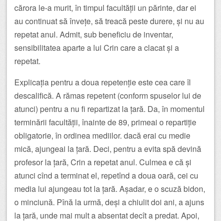
cărora le-a murit, în timpul facultății un părinte, dar ei
au continuat să învețe, să treacă peste durere, și nu au
repetat anul. Admit, sub beneficiu de inventar,
sensibilitatea aparte a lui Crin care a clacat și a
repetat.
Explicația pentru a doua repetenție este cea care îl
descalifică. A rămas repetent (conform spuselor lui de
atunci) pentru a nu fi repartizat la țară. Da, în momentul
terminării facultății, înainte de 89, primeai o repartiție
obligatorie, în ordinea mediilor. dacă erai cu medie
mică, ajungeai la țară. Deci, pentru a evita spă devină
profesor la țară, Crin a repetat anul. Culmea e că și
atunci cînd a terminat el, repetînd a doua oară, cei cu
media lui ajungeau tot la țară. Așadar, e o scuză bidon,
o minciună. Pînă la urmă, deși a chiulit doi ani, a ajuns
la țară, unde mai mult a absentat decît a predat. Apoi,