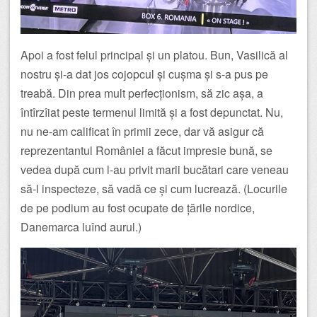
Apoi a fost felul principal și un platou. Bun, Vasilică al
nostru și-a dat jos cojopcul și cușma și s-a pus pe
treabă. Din prea mult perfecționism, să zic așa, a
întîrzîiat peste termenul limită și a fost depunctat. Nu,
nu ne-am calificat în primii zece, dar vă asigur că
reprezentantul României a făcut impresie bună, se
vedea după cum l-au privit marii bucătari care veneau
să-l inspecteze, să vadă ce și cum lucrează. (Locurile
de pe podium au fost ocupate de țările nordice,
Danemarca luînd aurul.)