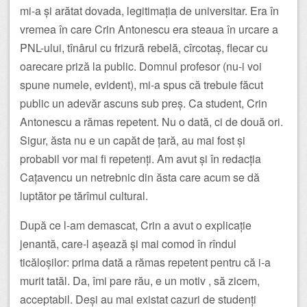
mi-a și arătat dovada, legitimația de universitar. Era în
vremea în care Crin Antonescu era steaua în urcare a
PNL-ului, tînârul cu frizură rebelă, cîrcotaș, flecar cu
oarecare priză la public. Domnul profesor (nu-i voi
spune numele, evident), mi-a spus că trebuie făcut
public un adevăr ascuns sub preș. Ca student, Crin
Antonescu a rămas repetent. Nu o dată, ci de două ori.
Sigur, ăsta nu e un capăt de țară, au mai fost și
probabil vor mai fi repetenți. Am avut și în redacția
Cațavencu un netrebnic din ăsta care acum se dă
luptător pe tărîmul cultural.
După ce l-am demascat, Crin a avut o explicație
jenantă, care-l așează și mai comod în rîndul
ticăloșilor: prima dată a rămas repetent pentru că i-a
murit tatăl. Da, îmi pare rău, e un motiv , să zicem,
acceptabil. Deși au mai existat cazuri de studenți