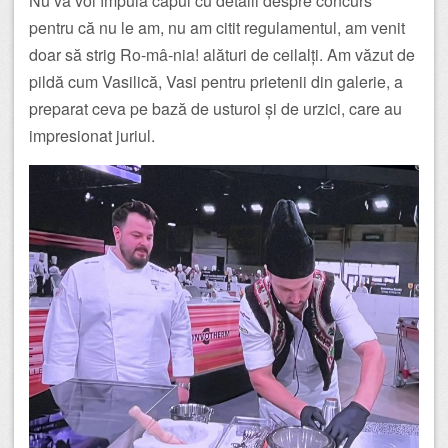
Nu vă voi împuia capul cu detalii despre concurs
pentru că nu le am, nu am citit regulamentul, am venit
doar să strig Ro-mâ-nia! alături de ceilalți. Am văzut de
pildă cum Vasilică, Vasi pentru prietenii din galerie, a
preparat ceva pe bază de usturoi și de urzici, care au
impresionat juriul.