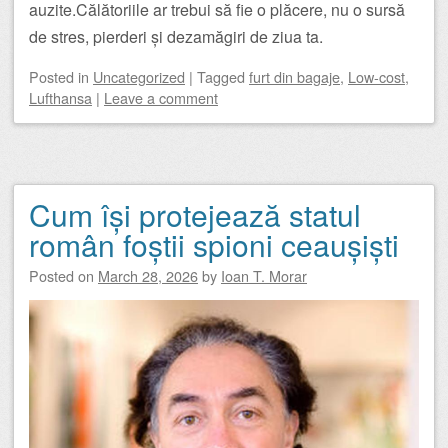
auzite.Călătoriile ar trebui să fie o plăcere, nu o sursă
de stres, pierderi și dezamăgiri de ziua ta.
Posted
in
Uncategorized
|
Tagged
furt din bagaje
,
Low-cost
,
Lufthansa
|
Leave a comment
Cum își protejează statul
român foștii spioni ceaușiști
Posted on
March 28, 2026
by
Ioan T. Morar