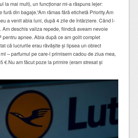
 la mai mult), un funcționar mi-a răspuns lejer:
e fură din bagaje.”Am rămas fără etichetă Priority.Am
eu a venit abia luni, după 4 zile de întârziere. Când l-
at”. Am deschis valiza repede, fiindcă aveam nevoie
 pentru apnee. Abia după ce am golit complet
 că lucrurile erau răvășite și lipsea un obiect
 ml – parfumul pe care-l primisem cadou de ziua mea,
5 €.Nu am făcut poze la primire (eram stresat și