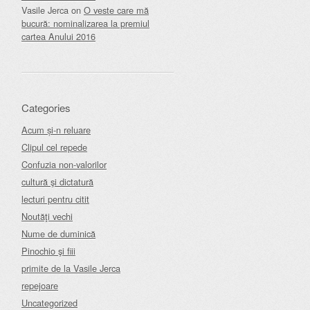
Vasile Jerca
on
O veste care mă
bucură: nominalizarea la premiul
cartea Anului 2016
Categories
Acum și-n reluare
Clipul cel repede
Confuzia non-valorilor
cultură şi dictatură
lecturi pentru citit
Noutăţi vechi
Nume de duminică
Pinochio şi fiii
primite de la Vasile Jerca
repejoare
Uncategorized