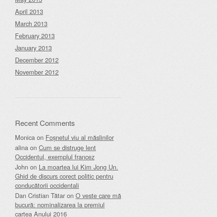
April 2013
March 2013
February 2013
January 2013
December 2012
November 2012
Recent Comments
Monica
on
Foșnetul viu al măslinilor
alina
on
Cum se distruge lent
Occidentul, exemplul francez
John
on
La moartea lui Kim Jong Un.
Ghid de discurs corect politic pentru
conducătorii occidentali
Dan Cristian Tătar
on
O veste care mă
bucură: nominalizarea la premiul
cartea Anului 2016