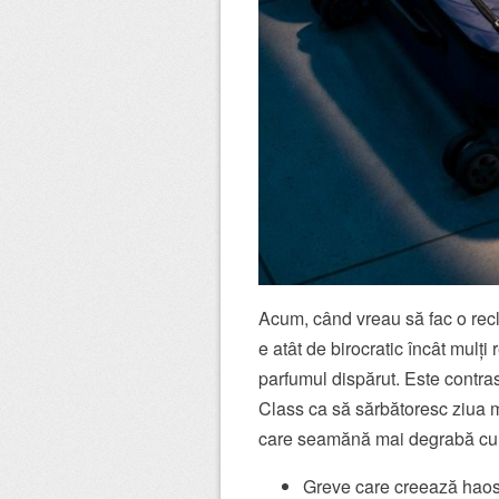
Acum, când vreau să fac o re
e atât de birocratic încât mulț
parfumul dispărut. Este contra
Class ca să sărbătoresc ziua m
care seamănă mai degrabă cu
Greve care creează haos