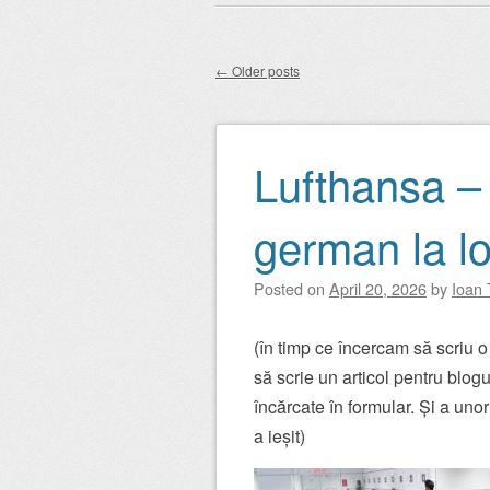
Main menu
to
content
←
Older posts
Post navigation
Lufthansa – 
german la l
Posted on
April 20, 2026
by
Ioan 
(în timp ce încercam să scriu o 
să scrie un articol pentru blog
încărcate în formular. Și a uno
a ieșit)