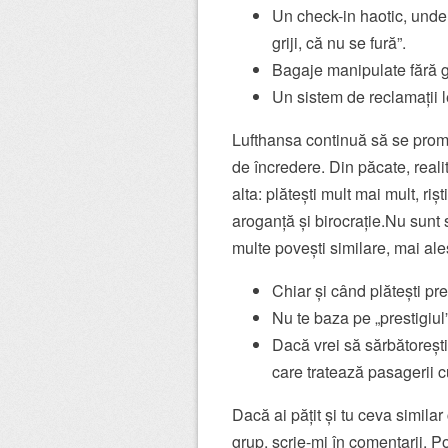
Un check-in haotic, unde 
griji, că nu se fură”.
Bagaje manipulate fără gr
Un sistem de reclamații l
Lufthansa continuă să se prom
de încredere. Din păcate, realit
alta: plătești mult mai mult, ri
aroganță și birocrație.Nu sunt s
multe povești similare, mai al
Chiar și când plătești pr
Nu te baza pe „prestigiul
Dacă vrei să sărbătoreșt
care tratează pasagerii c
Dacă ai pățit și tu ceva simila
grup, scrie-mi în comentarii. P