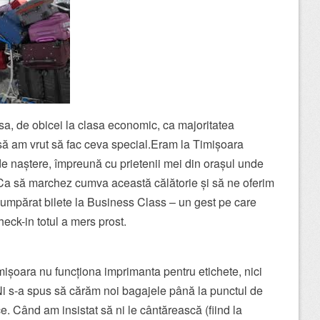
sa, de obicei la clasa economic, ca majoritatea
să am vrut să fac ceva special.Eram la Timișoara
de naștere, împreună cu prietenii mei din orașul unde
. Ca să marchez cumva această călătorie și să ne oferim
umpărat bilete la Business Class – un gest pe care
heck-in totul a mers prost.
mișoara nu funcționa imprimanta pentru etichete, nici
 s-a spus să cărăm noi bagajele până la punctul de
e. Când am insistat să ni le cântărească (fiind la