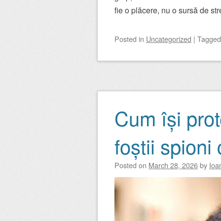
fie o plăcere, nu o sursă de str
Posted
in
Uncategorized
|
Tagge
Cum își pro
foștii spioni
Posted on
March 28, 2026
by
Ioa