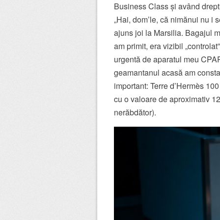
Business Class și având dreptul
„Hai, dom’le, că nimănui nu i s
ajuns joi la Marsilia. Bagajul m
am primit, era vizibil „control
urgentă de aparatul meu CPAP
geamantanul acasă am constatat
important: Terre d’Hermès 100
cu o valoare de aproximativ 12
nerăbdător).