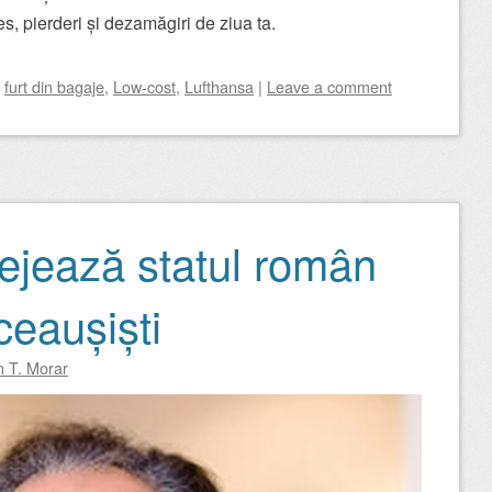
es, pierderi și dezamăgiri de ziua ta.
d
furt din bagaje
,
Low-cost
,
Lufthansa
|
Leave a comment
tejează statul român
 ceaușiști
n T. Morar