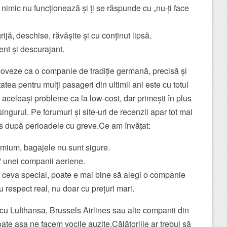
nimic nu funcționează și ți se răspunde cu „nu-ți face
ijă, deschise, răvășite și cu conținut lipsă.
ent și descurajant.
oveze ca o companie de tradiție germană, precisă și
atea pentru mulți pasageri din ultimii ani este cu totul
ști aceleași probleme ca la low-cost, dar primești în plus
ingurul. Pe forumuri și site-uri de recenzii apar tot mai
es după perioadele cu greve.Ce am învățat:
emium, bagajele nu sunt sigure.
” unei companii aeriene.
i ceva special, poate e mai bine să alegi o companie
u respect real, nu doar cu prețuri mari.
r cu Lufthansa, Brussels Airlines sau alte companii din
oate așa ne facem vocile auzite.Călătoriile ar trebui să