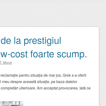
de la prestigiul
ow-cost foarte scump.
T. Morar
reclamație pentru situația de mai jos, Grok s-a oferit
ul meu despre această situație, pe baza datelor
r completări ulterioare. Am acceptat provocarea. Iată ce