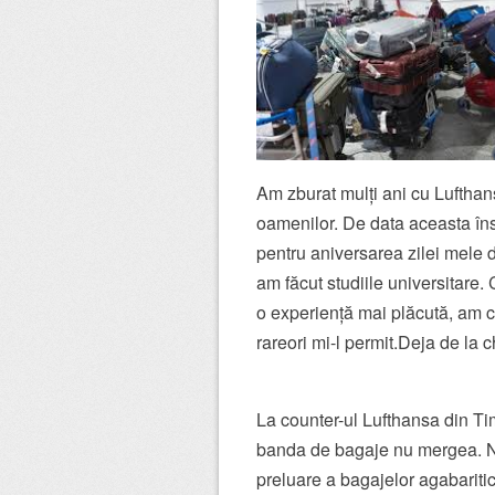
Am zburat mulți ani cu Lufthan
oamenilor. De data aceasta în
pentru aniversarea zilei mele 
am făcut studiile universitare
o experiență mai plăcută, am c
rareori mi-l permit.Deja de la c
La counter-ul Lufthansa din Ti
banda de bagaje nu mergea. Ni
preluare a bagajelor agabaritic