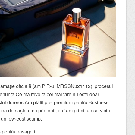
clamație oficială (am PIR-ul MRSSN321112), procesul
i renunță.Ce mă revoltă cel mai tare nu este doar
stul dureros:Am plătit preț premium pentru Business
ea de naștere cu prietenii, dar am primit un serviciu
 un low-cost scump:
 pentru pasageri.