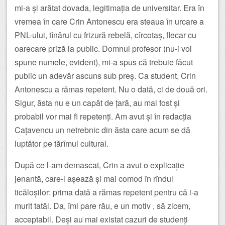
mi-a și arătat dovada, legitimația de universitar. Era în
vremea în care Crin Antonescu era steaua în urcare a
PNL-ului, tînârul cu frizură rebelă, cîrcotaș, flecar cu
oarecare priză la public. Domnul profesor (nu-i voi
spune numele, evident), mi-a spus că trebuie făcut
public un adevăr ascuns sub preș. Ca student, Crin
Antonescu a rămas repetent. Nu o dată, ci de două ori.
Sigur, ăsta nu e un capăt de țară, au mai fost și
probabil vor mai fi repetenți. Am avut și în redacția
Cațavencu un netrebnic din ăsta care acum se dă
luptător pe tărîmul cultural.
După ce l-am demascat, Crin a avut o explicație
jenantă, care-l așează și mai comod în rîndul
ticăloșilor: prima dată a rămas repetent pentru că i-a
murit tatăl. Da, îmi pare rău, e un motiv , să zicem,
acceptabil. Deși au mai existat cazuri de studenți