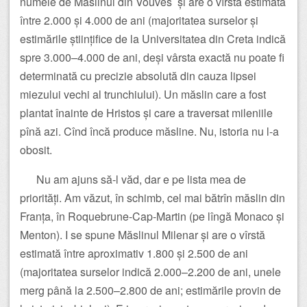
numele de Măslinul din Vouves și are o vîrstă estimată
între 2.000 și 4.000 de ani (majoritatea surselor și
estimările științifice de la Universitatea din Creta indică
spre 3.000–4.000 de ani, deși vârsta exactă nu poate fi
determinată cu precizie absolută din cauza lipsei
miezului vechi al trunchiului). Un măslin care a fost
plantat înainte de Hristos și care a traversat mileniile
pînă azi. Cînd încă produce măsline. Nu, istoria nu l-a
obosit.
Nu am ajuns să-l văd, dar e pe lista mea de
priorități. Am văzut, în schimb, cel mai bătrîn măslin din
Franța, în Roquebrune-Cap-Martin (pe lîngă Monaco și
Menton). I se spune Măslinul Milenar și are o vîrstă
estimată între aproximativ 1.800 și 2.500 de ani
(majoritatea surselor indică 2.000–2.200 de ani, unele
merg până la 2.500–2.800 de ani; estimările provin de