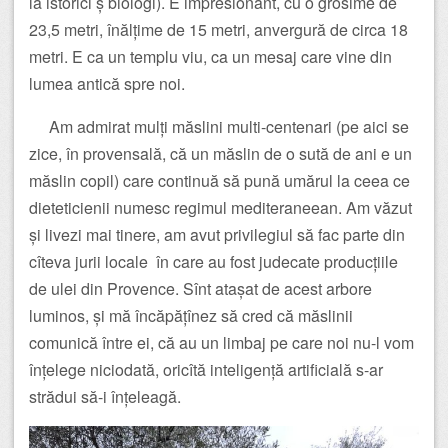
la istorici ș biologi). E impresionant, cu o grosime de
23,5 metri, înălțime de 15 metri, anvergură de circa 18
metri. E ca un templu viu, ca un mesaj care vine din
lumea antică spre noi.
Am admirat mulți măslini multi-centenari (pe aici se
zice, în provensală, că un măslin de o sută de ani e un
măslin copil) care continuă să pună umărul la ceea ce
dieteticienii numesc regimul mediteraneean. Am văzut
și livezi mai tinere, am avut privilegiul să fac parte din
cîteva jurii locale în care au fost judecate producțiile
de ulei din Provence. Sînt atașat de acest arbore
luminos, și mă încăpățînez să cred că măslinii
comunică între ei, că au un limbaj pe care noi nu-l vom
înțelege niciodată, oricîtă inteligență artificială s-ar
strădui să-i înțeleagă.