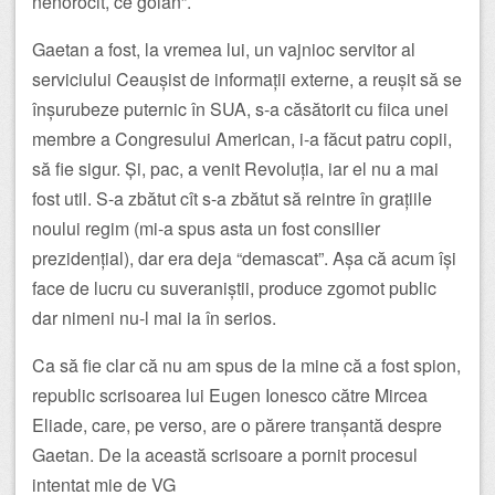
nenorocit, ce golan”.
Gaetan a fost, la vremea lui, un vajnioc servitor al
serviciului Ceaușist de informații externe, a reușit să se
înșurubeze puternic în SUA, s-a căsătorit cu fiica unei
membre a Congresului American, i-a făcut patru copii,
să fie sigur. Și, pac, a venit Revoluția, iar el nu a mai
fost util. S-a zbătut cît s-a zbătut să reintre în grațiile
noului regim (mi-a spus asta un fost consilier
prezidențial), dar era deja “demascat”. Așa că acum își
face de lucru cu suveraniștii, produce zgomot public
dar nimeni nu-l mai ia în serios.
Ca să fie clar că nu am spus de la mine că a fost spion,
republic scrisoarea lui Eugen Ionesco către Mircea
Eliade, care, pe verso, are o părere tranșantă despre
Gaetan. De la această scrisoare a pornit procesul
intentat mie de VG