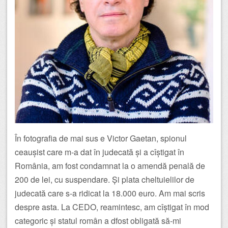
În fotografia de mai sus e Victor Gaetan, spionul
ceaușist care m-a dat în judecată și a cîștigat în
România, am fost condamnat la o amendă penală de
200 de lei, cu suspendare. Și plata cheltuielilor de
judecată care s-a ridicat la 18.000 euro. Am mai scris
despre asta. La CEDO, reamintesc, am cîștigat în mod
categoric și statul român a dfost obligată să-mi