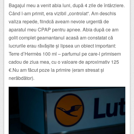
Bagajul meu a venit abia luni, după 4 zile de întârziere.
Când l-am primit, era vizibil „controlat”. Am deschis
valiza repede, fiindcă aveam nevoie urgentă de
aparatul meu CPAP pentru apnee. Abia după ce am
golit complet geamantanul acasă am constatat că
lucrurile erau răvășite și lipsea un obiect important:
Terre d’Hermès 100 ml – parfumul pe care-l primisem
cadou de ziua mea, cu o valoare de aproximativ 125
€.Nu am făcut poze la primire (eram stresat și
nerăbdător).