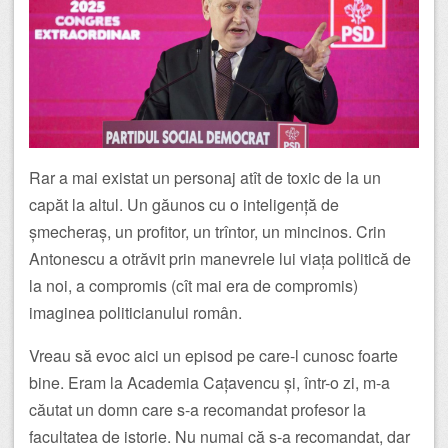
Rar a mai existat un personaj atît de toxic de la un
capăt la altul. Un găunos cu o inteligență de
șmecheraș, un profitor, un trîntor, un mincinos. Crin
Antonescu a otrăvit prin manevrele lui viața politică de
la noi, a compromis (cît mai era de compromis)
imaginea politicianului român.
Vreau să evoc aici un episod pe care-l cunosc foarte
bine. Eram la Academia Cațavencu și, într-o zi, m-a
căutat un domn care s-a recomandat profesor la
facultatea de istorie. Nu numai că s-a recomandat, dar