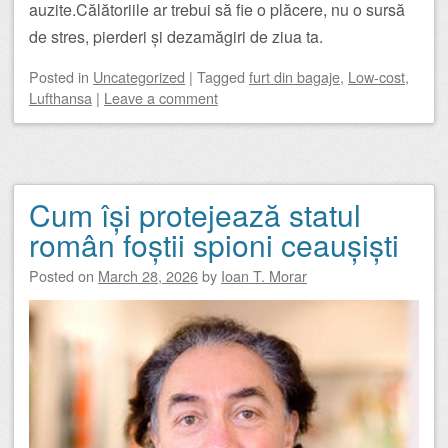
auzite.Călătoriile ar trebui să fie o plăcere, nu o sursă
de stres, pierderi și dezamăgiri de ziua ta.
Posted
in
Uncategorized
|
Tagged
furt din bagaje
,
Low-cost
,
Lufthansa
|
Leave a comment
Cum își protejează statul
român foștii spioni ceaușiști
Posted on
March 28, 2026
by
Ioan T. Morar