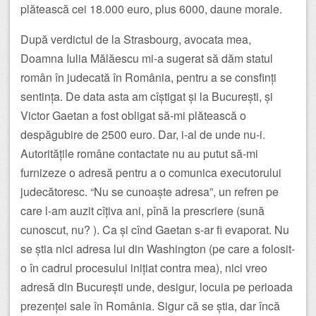
plătească cei 18.000 euro, plus 6000, daune morale.
După verdictul de la Strasbourg, avocata mea,
Doamna Iulia Mălăescu mi-a sugerat să dăm statul
român în judecată în România, pentru a se consfinți
sentința. De data asta am cîștigat și la București, și
Victor Gaetan a fost obligat să-mi plătească o
despăgubire de 2500 euro. Dar, i-al de unde nu-i.
Autoritățile române contactate nu au putut să-mi
furnizeze o adresă pentru a o comunica executorului
judecătoresc. “Nu se cunoaște adresa”, un refren pe
care l-am auzit cîțiva ani, pînă la prescriere (sună
cunoscut, nu? ). Ca și cînd Gaetan s-ar fi evaporat. Nu
se știa nici adresa lui din Washington (pe care a folosit-
o în cadrul procesului inițiat contra mea), nici vreo
adresă din București unde, desigur, locuia pe perioada
prezenței sale în România. Sigur că se știa, dar încă