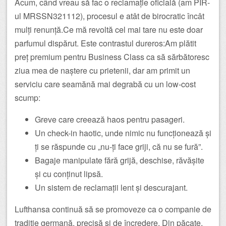
Acum, când vreau să fac o reclamație oficială (am PIR-
ul MRSSN321112), procesul e atât de birocratic încât
mulți renunță.Ce mă revoltă cel mai tare nu este doar
parfumul dispărut. Este contrastul dureros:Am plătit
preț premium pentru Business Class ca să sărbătoresc
ziua mea de naștere cu prietenii, dar am primit un
serviciu care seamănă mai degrabă cu un low-cost
scump:
Greve care creează haos pentru pasageri.
Un check-in haotic, unde nimic nu funcționează și
ți se răspunde cu „nu-ți face griji, că nu se fură”.
Bagaje manipulate fără grijă, deschise, răvășite
și cu conținut lipsă.
Un sistem de reclamații lent și descurajant.
Lufthansa continuă să se promoveze ca o companie de
tradiție germană, precisă și de încredere. Din păcate,