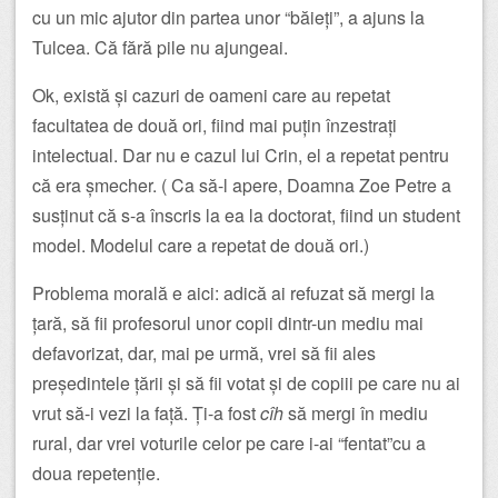
cu un mic ajutor din partea unor “băieți”, a ajuns la
Tulcea. Că fără pile nu ajungeai.
Ok, există și cazuri de oameni care au repetat
facultatea de două ori, fiind mai puțin înzestrați
intelectual. Dar nu e cazul lui Crin, el a repetat pentru
că era șmecher. ( Ca să-l apere, Doamna Zoe Petre a
susținut că s-a înscris la ea la doctorat, fiind un student
model. Modelul care a repetat de două ori.)
Problema morală e aici: adică ai refuzat să mergi la
țară, să fii profesorul unor copii dintr-un mediu mai
defavorizat, dar, mai pe urmă, vrei să fii ales
președintele țării și să fii votat și de copiii pe care nu ai
vrut să-i vezi la față. Ți-a fost
cîh
să mergi în mediu
rural, dar vrei voturile celor pe care i-ai “fentat”cu a
doua repetenție.