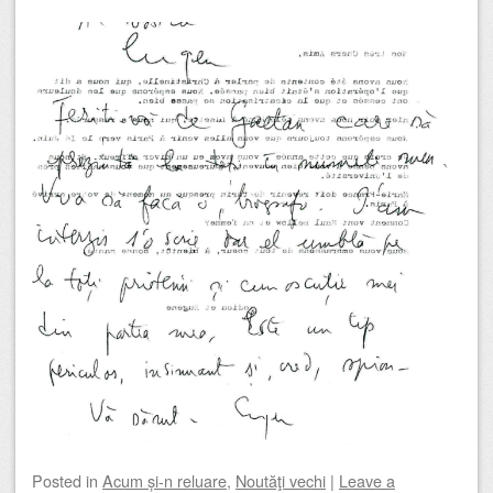
Posted
in
Acum și-n reluare
,
Noutăţi vechi
|
Leave a