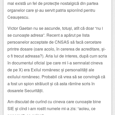
mai există un fel de protecție nostalgică din partea
organelor care și-au servit patria spionînd pentru
Ceaușescu.
Victor Gaetan nu se ascunde, totuși, atît că doar “nu i
se cunoaște adresa”. Recent a apărut pe lista
persoanelor acceptate de CNSAS să facă cercetare
printre dosare (oare acolo, în cererea de acreditare, și-
o fi trecut adreasa?). Aria lui de interes, după cum scria
în documentul oficial (pe care mi l-a semnalat cineva
de pe X) era Exilul românesc și personalități ale
exilului românesc. Probabil că vrea să se convingă că
a fost un spion strălucit și că asta rămîne scris în
dosarele Securității.
Am discutat de curînd cu cineva care cunoaște bine
SIE și cînd i-am rostit numele mi-a zis: “aoleu, ce