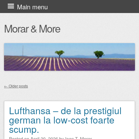
Skip
Main menu
to
Morar & More
content
←
Older posts
Post navigation
Lufthansa – de la prestigiul
german la low-cost foarte
scump.
Posted on
April 20, 2026
by
Ioan T. Morar