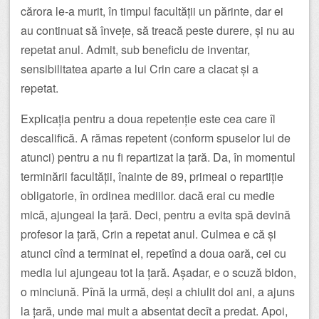
cărora le-a murit, în timpul facultății un părinte, dar ei
au continuat să învețe, să treacă peste durere, și nu au
repetat anul. Admit, sub beneficiu de inventar,
sensibilitatea aparte a lui Crin care a clacat și a
repetat.
Explicația pentru a doua repetenție este cea care îl
descalifică. A rămas repetent (conform spuselor lui de
atunci) pentru a nu fi repartizat la țară. Da, în momentul
terminării facultății, înainte de 89, primeai o repartiție
obligatorie, în ordinea mediilor. dacă erai cu medie
mică, ajungeai la țară. Deci, pentru a evita spă devină
profesor la țară, Crin a repetat anul. Culmea e că și
atunci cînd a terminat el, repetînd a doua oară, cei cu
media lui ajungeau tot la țară. Așadar, e o scuză bidon,
o minciună. Pînă la urmă, deși a chiulit doi ani, a ajuns
la țară, unde mai mult a absentat decît a predat. Apoi,