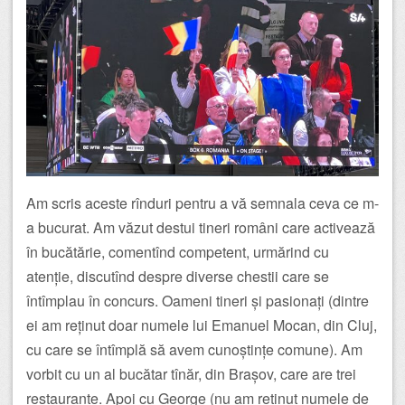
Am scris aceste rînduri pentru a vă semnala ceva ce m-
a bucurat. Am văzut destui tineri români care activează
în bucătărie, comentînd competent, urmărind cu
atenție, discutînd despre diverse chestii care se
întîmplau în concurs. Oameni tineri și pasionați (dintre
ei am reținut doar numele lui Emanuel Mocan, din Cluj,
cu care se întîmplă să avem cunoștințe comune). Am
vorbit cu un al bucătar tînăr, din Brașov, care are trei
restaurante. Apoi cu George (nu am reținut numele de