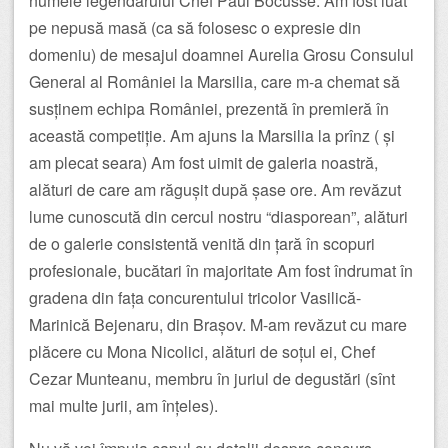
numele legendarului Chef Paul Bocusse. Am fost luat
pe nepusă masă (ca să folosesc o expresie din
domeniu) de mesajul doamnei Aurelia Grosu Consulul
General al României la Marsilia, care m-a chemat să
susținem echipa României, prezentă în premieră în
această competiție. Am ajuns la Marsilia la prînz ( și
am plecat seara) Am fost uimit de galeria noastră,
alături de care am răgușit după șase ore. Am revăzut
lume cunoscută din cercul nostru “diasporean”, alături
de o galerie consistentă venită din țară în scopuri
profesionale, bucătari în majoritate Am fost îndrumat în
gradena din fața concurentului tricolor Vasilică-
Marinică Bejenaru, din Brașov. M-am revăzut cu mare
plăcere cu Mona Nicolici, alături de soțul ei, Chef
Cezar Munteanu, membru în juriul de degustări (sînt
mai multe jurii, am înțeles).