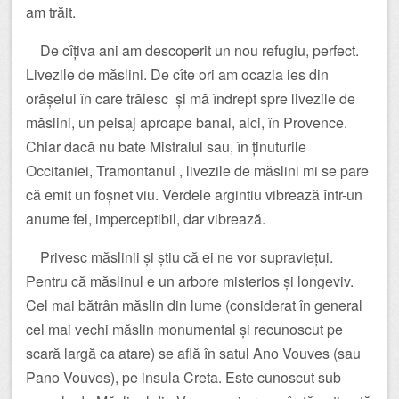
am trăit.
De cîțiva ani am descoperit un nou refugiu, perfect.
Livezile de măslini. De cîte ori am ocazia ies din
orășelul în care trăiesc și mă îndrept spre livezile de
măslini, un peisaj aproape banal, aici, în Provence.
Chiar dacă nu bate Mistralul sau, în ținuturile
Occitaniei, Tramontanul , livezile de măslini mi se pare
că emit un foșnet viu. Verdele argintiu vibrează într-un
anume fel, imperceptibil, dar vibrează.
Privesc măslinii și știu că ei ne vor supraviețui.
Pentru că măslinul e un arbore misterios și longeviv.
Cel mai bătrân măslin din lume (considerat în general
cel mai vechi măslin monumental și recunoscut pe
scară largă ca atare) se află în satul Ano Vouves (sau
Pano Vouves), pe insula Creta. Este cunoscut sub