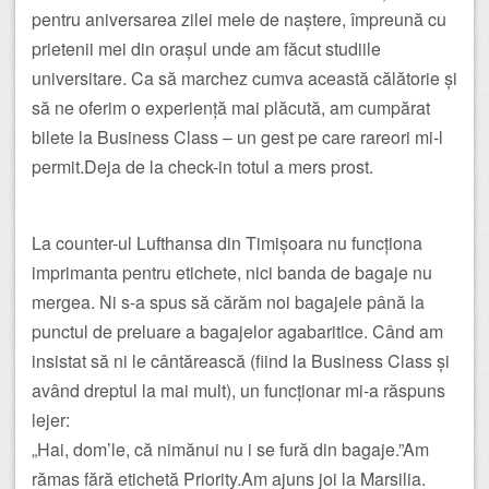
pentru aniversarea zilei mele de naștere, împreună cu
prietenii mei din orașul unde am făcut studiile
universitare. Ca să marchez cumva această călătorie și
să ne oferim o experiență mai plăcută, am cumpărat
bilete la Business Class – un gest pe care rareori mi-l
permit.Deja de la check-in totul a mers prost.
La counter-ul Lufthansa din Timișoara nu funcționa
imprimanta pentru etichete, nici banda de bagaje nu
mergea. Ni s-a spus să cărăm noi bagajele până la
punctul de preluare a bagajelor agabaritice. Când am
insistat să ni le cântărească (fiind la Business Class și
având dreptul la mai mult), un funcționar mi-a răspuns
lejer:
„Hai, dom’le, că nimănui nu i se fură din bagaje.”Am
rămas fără etichetă Priority.Am ajuns joi la Marsilia.