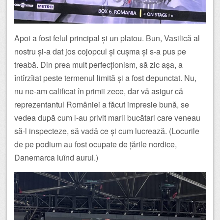
Apoi a fost felul principal și un platou. Bun, Vasilică al
nostru și-a dat jos cojopcul și cușma și s-a pus pe
treabă. Din prea mult perfecționism, să zic așa, a
întîrzîiat peste termenul limită și a fost depunctat. Nu,
nu ne-am calificat în primii zece, dar vă asigur că
reprezentantul României a făcut impresie bună, se
vedea după cum l-au privit marii bucătari care veneau
să-l inspecteze, să vadă ce și cum lucrează. (Locurile
de pe podium au fost ocupate de țările nordice,
Danemarca luînd aurul.)