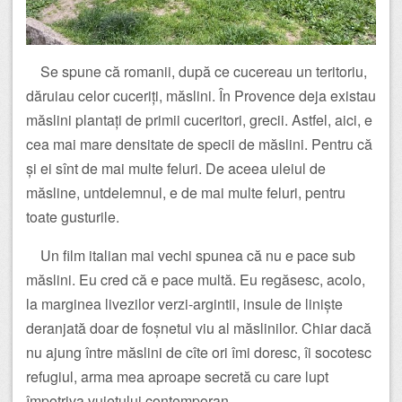
Se spune că romanii, după ce cucereau un teritoriu,
dăruiau celor cuceriți, măslini. În Provence deja existau
măslini plantați de primii cuceritori, grecii. Astfel, aici, e
cea mai mare densitate de specii de măslini. Pentru că
și ei sînt de mai multe feluri. De aceea uleiul de
măsline, untdelemnul, e de mai multe feluri, pentru
toate gusturile.
Un film italian mai vechi spunea că nu e pace sub
măslini. Eu cred că e pace multă. Eu regăsesc, acolo,
la marginea livezilor verzi-argintii, insule de liniște
deranjată doar de foșnetul viu al măslinilor. Chiar dacă
nu ajung între măslini de cîte ori îmi doresc, îi socotesc
refugiul, arma mea aproape secretă cu care lupt
împotriva vuietului contemporan.