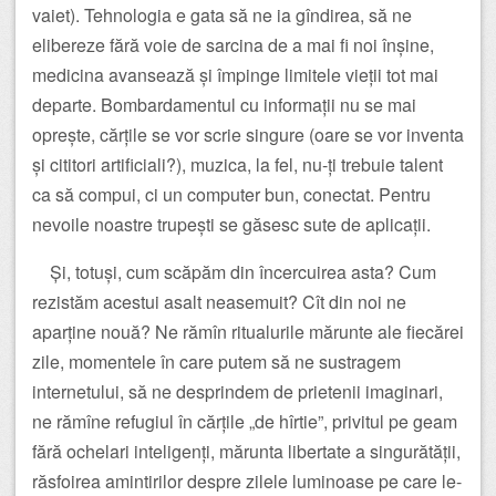
vaiet). Tehnologia e gata să ne ia gîndirea, să ne
elibereze fără voie de sarcina de a mai fi noi înșine,
medicina avansează și împinge limitele vieții tot mai
departe. Bombardamentul cu informații nu se mai
oprește, cărțile se vor scrie singure (oare se vor inventa
și cititori artificiali?), muzica, la fel, nu-ți trebuie talent
ca să compui, ci un computer bun, conectat. Pentru
nevoile noastre trupești se găsesc sute de aplicații.
Și, totuși, cum scăpăm din încercuirea asta? Cum
rezistăm acestui asalt neasemuit? Cît din noi ne
aparține nouă? Ne rămîn ritualurile mărunte ale fiecărei
zile, momentele în care putem să ne sustragem
internetului, să ne desprindem de prietenii imaginari,
ne rămîne refugiul în cărțile „de hîrtie”, privitul pe geam
fără ochelari inteligenți, mărunta libertate a singurătății,
răsfoirea amintirilor despre zilele luminoase pe care le-