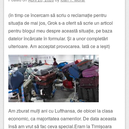
(în timp ce încercam să scriu o reclamație pentru
situația de mai jos, Grok s-a oferit să scrie un articol
pentru blogul meu despre această situație, pe baza
datelor încărcate în formular. Și a unor completări
ulterioare. Am acceptat provocarea. Iată ce a ieșit)
Am zburat mulți ani cu Lufthansa, de obicei la clasa
economic, ca majoritatea oamenilor. De data aceasta
însă am vrut să fac ceva special.Eram la Timișoara