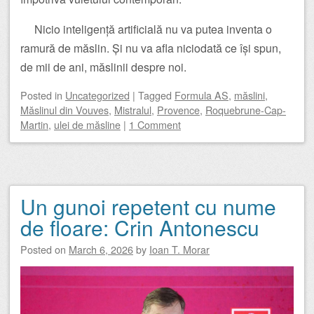
Nicio inteligență artificială nu va putea inventa o
ramură de măslin. Și nu va afla niciodată ce își spun,
de mii de ani, măslinii despre noi.
Posted
in
Uncategorized
|
Tagged
Formula AS
,
măslini
,
Măslinul din Vouves
,
Mistralul
,
Provence
,
Roquebrune-Cap-
Martin
,
ulei de măsline
|
1 Comment
Un gunoi repetent cu nume
de floare: Crin Antonescu
Posted on
March 6, 2026
by
Ioan T. Morar