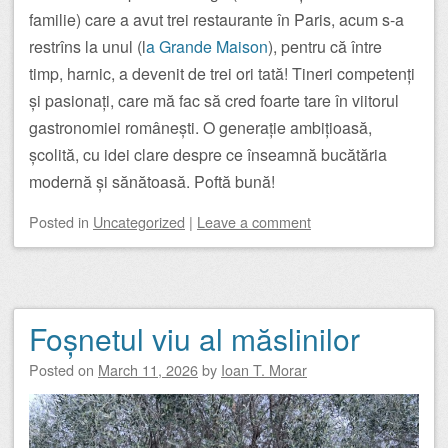
familie) care a avut trei restaurante în Paris, acum s-a
restrîns la unul (l
a Grande Maison
), pentru că între
timp, harnic, a devenit de trei ori tată! Tineri competenți
și pasionați, care mă fac să cred foarte tare în viitorul
gastronomiei românești. O generație ambițioasă,
școlită, cu idei clare despre ce înseamnă bucătăria
modernă și sănătoasă. Poftă bună!
Posted
in
Uncategorized
|
Leave a comment
Foșnetul viu al măslinilor
Posted on
March 11, 2026
by
Ioan T. Morar