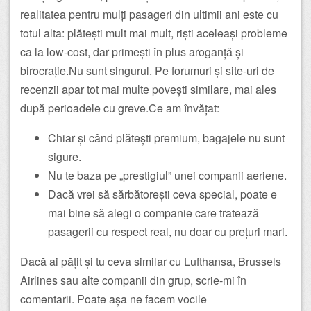
realitatea pentru mulți pasageri din ultimii ani este cu
totul alta: plătești mult mai mult, riști aceleași probleme
ca la low-cost, dar primești în plus aroganță și
birocrație.Nu sunt singurul. Pe forumuri și site-uri de
recenzii apar tot mai multe povești similare, mai ales
după perioadele cu greve.Ce am învățat:
Chiar și când plătești premium, bagajele nu sunt
sigure.
Nu te baza pe „prestigiul” unei companii aeriene.
Dacă vrei să sărbătorești ceva special, poate e
mai bine să alegi o companie care tratează
pasagerii cu respect real, nu doar cu prețuri mari.
Dacă ai pățit și tu ceva similar cu Lufthansa, Brussels
Airlines sau alte companii din grup, scrie-mi în
comentarii. Poate așa ne facem vocile