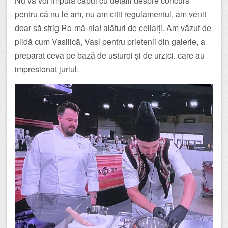
Nu vă voi împuia capul cu detalii despre concurs
pentru că nu le am, nu am citit regulamentul, am venit
doar să strig Ro-mâ-nia! alături de ceilalți. Am văzut de
pildă cum Vasilică, Vasi pentru prietenii din galerie, a
preparat ceva pe bază de usturoi și de urzici, care au
impresionat juriul.