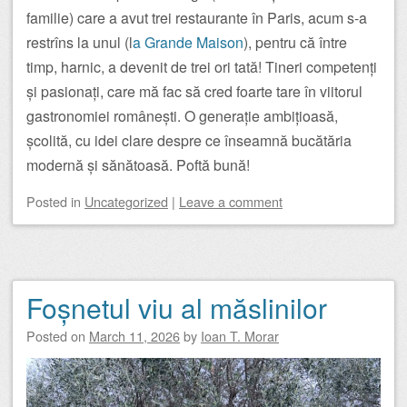
familie) care a avut trei restaurante în Paris, acum s-a
restrîns la unul (l
a Grande Maison
), pentru că între
timp, harnic, a devenit de trei ori tată! Tineri competenți
și pasionați, care mă fac să cred foarte tare în viitorul
gastronomiei românești. O generație ambițioasă,
școlită, cu idei clare despre ce înseamnă bucătăria
modernă și sănătoasă. Poftă bună!
Posted
in
Uncategorized
|
Leave a comment
Foșnetul viu al măslinilor
Posted on
March 11, 2026
by
Ioan T. Morar