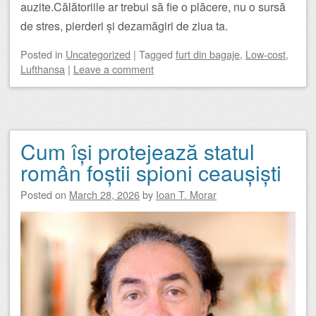
auzite.Călătoriile ar trebui să fie o plăcere, nu o sursă
de stres, pierderi și dezamăgiri de ziua ta.
Posted
in
Uncategorized
|
Tagged
furt din bagaje
,
Low-cost
,
Lufthansa
|
Leave a comment
Cum își protejează statul
român foștii spioni ceaușiști
Posted on
March 28, 2026
by
Ioan T. Morar