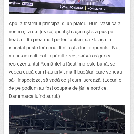
Apoi a fost felul principal și un platou. Bun, Vasilică al
nostru și-a dat jos cojopcul și cușma și s-a pus pe
treabă. Din prea mult perfecționism, să zic așa, a
întîrzîiat peste termenul limită și a fost depunctat. Nu,
nu ne-am calificat în primii zece, dar vă asigur că
reprezentantul României a făcut impresie bună, se
vedea după cum l-au privit marii bucătari care veneau
să-l inspecteze, să vadă ce și cum lucrează. (Locurile
de pe podium au fost ocupate de țările nordice,
Danemarca luînd aurul.)