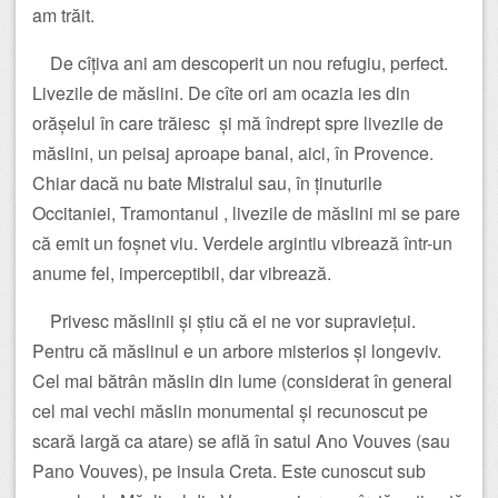
am trăit.
De cîțiva ani am descoperit un nou refugiu, perfect.
Livezile de măslini. De cîte ori am ocazia ies din
orășelul în care trăiesc și mă îndrept spre livezile de
măslini, un peisaj aproape banal, aici, în Provence.
Chiar dacă nu bate Mistralul sau, în ținuturile
Occitaniei, Tramontanul , livezile de măslini mi se pare
că emit un foșnet viu. Verdele argintiu vibrează într-un
anume fel, imperceptibil, dar vibrează.
Privesc măslinii și știu că ei ne vor supraviețui.
Pentru că măslinul e un arbore misterios și longeviv.
Cel mai bătrân măslin din lume (considerat în general
cel mai vechi măslin monumental și recunoscut pe
scară largă ca atare) se află în satul Ano Vouves (sau
Pano Vouves), pe insula Creta. Este cunoscut sub