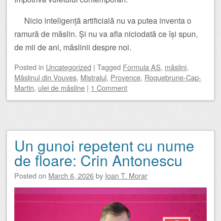
Nicio inteligență artificială nu va putea inventa o
ramură de măslin. Și nu va afla niciodată ce își spun,
de mii de ani, măslinii despre noi.
Posted
in
Uncategorized
|
Tagged
Formula AS
,
măslini
,
Măslinul din Vouves
,
Mistralul
,
Provence
,
Roquebrune-Cap-
Martin
,
ulei de măsline
|
1 Comment
Un gunoi repetent cu nume
de floare: Crin Antonescu
Posted on
March 6, 2026
by
Ioan T. Morar