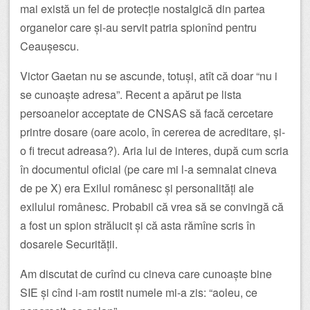
mai există un fel de protecție nostalgică din partea
organelor care și-au servit patria spionînd pentru
Ceaușescu.
Victor Gaetan nu se ascunde, totuși, atît că doar “nu i
se cunoaște adresa”. Recent a apărut pe lista
persoanelor acceptate de CNSAS să facă cercetare
printre dosare (oare acolo, în cererea de acreditare, și-
o fi trecut adreasa?). Aria lui de interes, după cum scria
în documentul oficial (pe care mi l-a semnalat cineva
de pe X) era Exilul românesc și personalități ale
exilului românesc. Probabil că vrea să se convingă că
a fost un spion strălucit și că asta rămîne scris în
dosarele Securității.
Am discutat de curînd cu cineva care cunoaște bine
SIE și cînd i-am rostit numele mi-a zis: “aoleu, ce