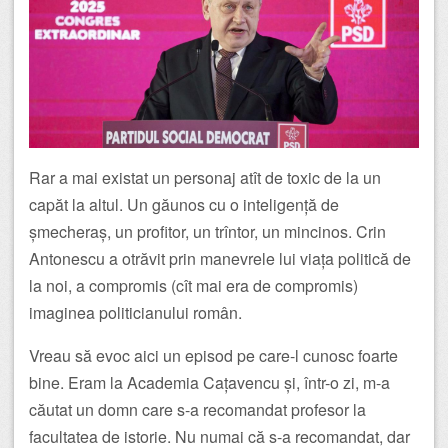
Rar a mai existat un personaj atît de toxic de la un
capăt la altul. Un găunos cu o inteligență de
șmecheraș, un profitor, un trîntor, un mincinos. Crin
Antonescu a otrăvit prin manevrele lui viața politică de
la noi, a compromis (cît mai era de compromis)
imaginea politicianului român.
Vreau să evoc aici un episod pe care-l cunosc foarte
bine. Eram la Academia Cațavencu și, într-o zi, m-a
căutat un domn care s-a recomandat profesor la
facultatea de istorie. Nu numai că s-a recomandat, dar