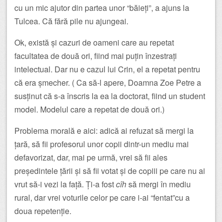
cu un mic ajutor din partea unor “băieți”, a ajuns la
Tulcea. Că fără pile nu ajungeai.
Ok, există și cazuri de oameni care au repetat
facultatea de două ori, fiind mai puțin înzestrați
intelectual. Dar nu e cazul lui Crin, el a repetat pentru
că era șmecher. ( Ca să-l apere, Doamna Zoe Petre a
susținut că s-a înscris la ea la doctorat, fiind un student
model. Modelul care a repetat de două ori.)
Problema morală e aici: adică ai refuzat să mergi la
țară, să fii profesorul unor copii dintr-un mediu mai
defavorizat, dar, mai pe urmă, vrei să fii ales
președintele țării și să fii votat și de copiii pe care nu ai
vrut să-i vezi la față. Ți-a fost
cîh
să mergi în mediu
rural, dar vrei voturile celor pe care i-ai “fentat”cu a
doua repetenție.