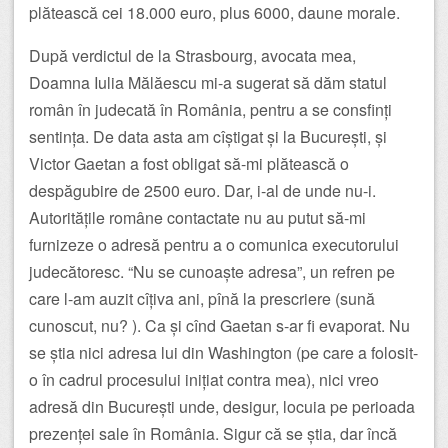
plătească cei 18.000 euro, plus 6000, daune morale.
După verdictul de la Strasbourg, avocata mea,
Doamna Iulia Mălăescu mi-a sugerat să dăm statul
român în judecată în România, pentru a se consfinți
sentința. De data asta am cîștigat și la București, și
Victor Gaetan a fost obligat să-mi plătească o
despăgubire de 2500 euro. Dar, i-al de unde nu-i.
Autoritățile române contactate nu au putut să-mi
furnizeze o adresă pentru a o comunica executorului
judecătoresc. “Nu se cunoaște adresa”, un refren pe
care l-am auzit cîțiva ani, pînă la prescriere (sună
cunoscut, nu? ). Ca și cînd Gaetan s-ar fi evaporat. Nu
se știa nici adresa lui din Washington (pe care a folosit-
o în cadrul procesului inițiat contra mea), nici vreo
adresă din București unde, desigur, locuia pe perioada
prezenței sale în România. Sigur că se știa, dar încă