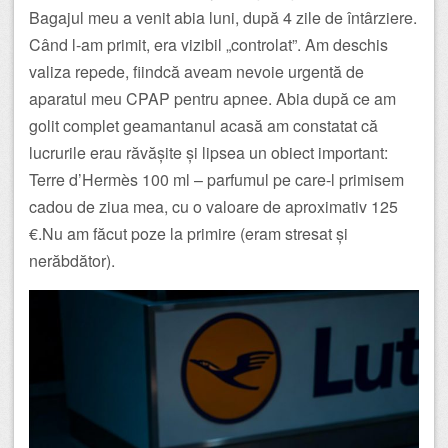
Bagajul meu a venit abia luni, după 4 zile de întârziere.
Când l-am primit, era vizibil „controlat”. Am deschis
valiza repede, fiindcă aveam nevoie urgentă de
aparatul meu CPAP pentru apnee. Abia după ce am
golit complet geamantanul acasă am constatat că
lucrurile erau răvășite și lipsea un obiect important:
Terre d’Hermès 100 ml – parfumul pe care-l primisem
cadou de ziua mea, cu o valoare de aproximativ 125
€.Nu am făcut poze la primire (eram stresat și
nerăbdător).