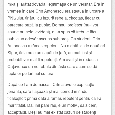
mi-a și arătat dovada, legitimația de universitar. Era în
vremea în care Crin Antonescu era steaua în urcare a
PNL-ului, tînârul cu frizură rebelă, cîrcotaș, flecar cu
oarecare priză la public. Domnul profesor (nu-i voi
spune numele, evident), mi-a spus că trebuie făcut
public un adevăr ascuns sub preș. Ca student, Crin
Antonescu a rămas repetent. Nu o dată, ci de două ori.
Sigur, ăsta nu e un capăt de țară, au mai fost și
probabil vor mai fi repetenți. Am avut și în redacția
Cațavencu un netrebnic din ăsta care acum se dă
luptător pe tărîmul cultural.
După ce l-am demascat, Crin a avut o explicație
jenantă, care-l așează și mai comod în rîndul
ticăloșilor: prima dată a rămas repetent pentru că i-a
murit tatăl. Da, îmi pare rău, e un motiv , să zicem,
acceptabil. Deși au mai existat cazuri de studenți