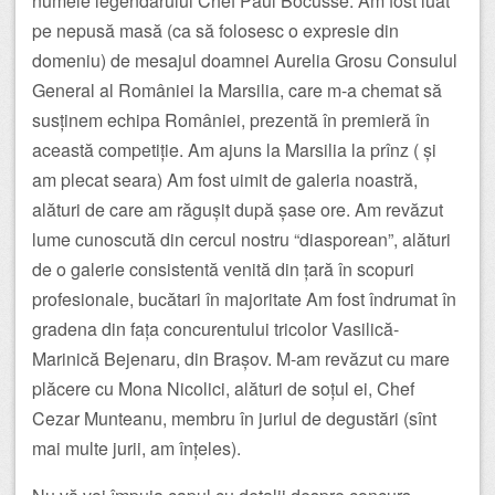
numele legendarului Chef Paul Bocusse. Am fost luat
pe nepusă masă (ca să folosesc o expresie din
domeniu) de mesajul doamnei Aurelia Grosu Consulul
General al României la Marsilia, care m-a chemat să
susținem echipa României, prezentă în premieră în
această competiție. Am ajuns la Marsilia la prînz ( și
am plecat seara) Am fost uimit de galeria noastră,
alături de care am răgușit după șase ore. Am revăzut
lume cunoscută din cercul nostru “diasporean”, alături
de o galerie consistentă venită din țară în scopuri
profesionale, bucătari în majoritate Am fost îndrumat în
gradena din fața concurentului tricolor Vasilică-
Marinică Bejenaru, din Brașov. M-am revăzut cu mare
plăcere cu Mona Nicolici, alături de soțul ei, Chef
Cezar Munteanu, membru în juriul de degustări (sînt
mai multe jurii, am înțeles).