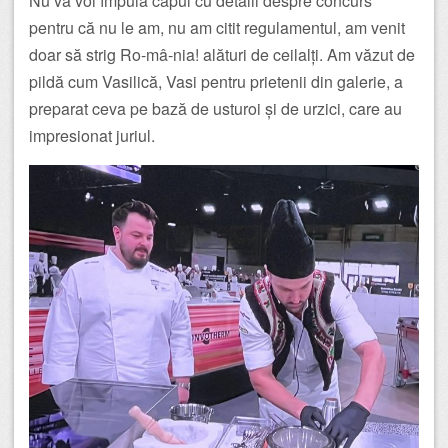
Nu vă voi împuia capul cu detalii despre concurs
pentru că nu le am, nu am citit regulamentul, am venit
doar să strig Ro-mâ-nia! alături de ceilalți. Am văzut de
pildă cum Vasilică, Vasi pentru prietenii din galerie, a
preparat ceva pe bază de usturoi și de urzici, care au
impresionat juriul.