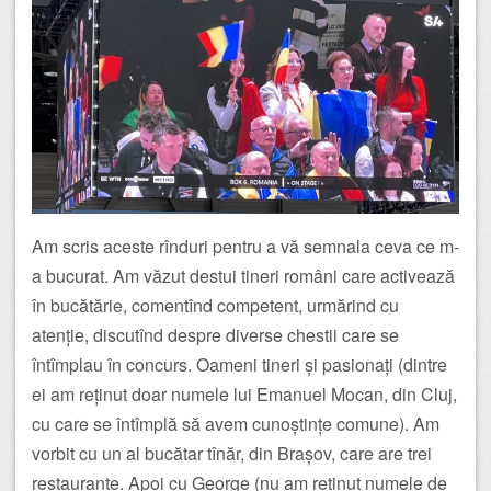
Am scris aceste rînduri pentru a vă semnala ceva ce m-
a bucurat. Am văzut destui tineri români care activează
în bucătărie, comentînd competent, urmărind cu
atenție, discutînd despre diverse chestii care se
întîmplau în concurs. Oameni tineri și pasionați (dintre
ei am reținut doar numele lui Emanuel Mocan, din Cluj,
cu care se întîmplă să avem cunoștințe comune). Am
vorbit cu un al bucătar tînăr, din Brașov, care are trei
restaurante. Apoi cu George (nu am reținut numele de