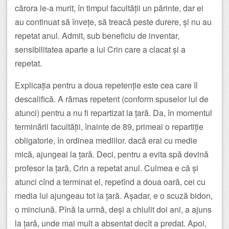
cărora le-a murit, în timpul facultății un părinte, dar ei
au continuat să învețe, să treacă peste durere, și nu au
repetat anul. Admit, sub beneficiu de inventar,
sensibilitatea aparte a lui Crin care a clacat și a
repetat.
Explicația pentru a doua repetenție este cea care îl
descalifică. A rămas repetent (conform spuselor lui de
atunci) pentru a nu fi repartizat la țară. Da, în momentul
terminării facultății, înainte de 89, primeai o repartiție
obligatorie, în ordinea mediilor. dacă erai cu medie
mică, ajungeai la țară. Deci, pentru a evita spă devină
profesor la țară, Crin a repetat anul. Culmea e că și
atunci cînd a terminat el, repetînd a doua oară, cei cu
media lui ajungeau tot la țară. Așadar, e o scuză bidon,
o minciună. Pînă la urmă, deși a chiulit doi ani, a ajuns
la țară, unde mai mult a absentat decît a predat. Apoi,