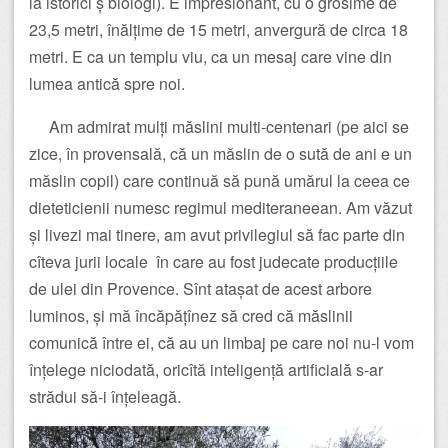
la istorici ș biologi). E impresionant, cu o grosime de
23,5 metri, înălțime de 15 metri, anvergură de circa 18
metri. E ca un templu viu, ca un mesaj care vine din
lumea antică spre noi.
Am admirat mulți măslini multi-centenari (pe aici se
zice, în provensală, că un măslin de o sută de ani e un
măslin copil) care continuă să pună umărul la ceea ce
dieteticienii numesc regimul mediteraneean. Am văzut
și livezi mai tinere, am avut privilegiul să fac parte din
cîteva jurii locale în care au fost judecate producțiile
de ulei din Provence. Sînt atașat de acest arbore
luminos, și mă încăpățînez să cred că măslinii
comunică între ei, că au un limbaj pe care noi nu-l vom
înțelege niciodată, oricîtă inteligență artificială s-ar
strădui să-i înțeleagă.