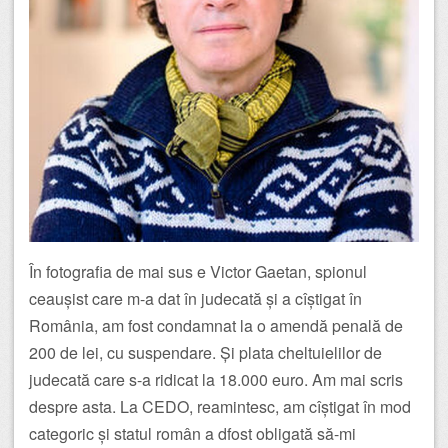
În fotografia de mai sus e Victor Gaetan, spionul
ceaușist care m-a dat în judecată și a cîștigat în
România, am fost condamnat la o amendă penală de
200 de lei, cu suspendare. Și plata cheltuielilor de
judecată care s-a ridicat la 18.000 euro. Am mai scris
despre asta. La CEDO, reamintesc, am cîștigat în mod
categoric și statul român a dfost obligată să-mi