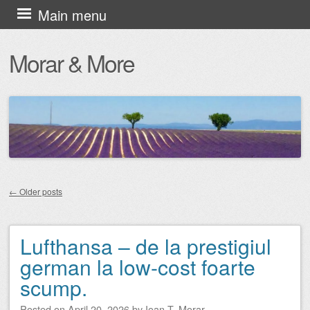
Skip
Main menu
to
Morar & More
content
←
Older posts
Post navigation
Lufthansa – de la prestigiul
german la low-cost foarte
scump.
Posted on
April 20, 2026
by
Ioan T. Morar