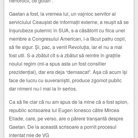
nenorocit, ce golan”.
Gaetan a fost, la vremea lui, un vajnioc servitor al
serviciului Ceaușist de informații externe, a reușit să se
înșurubeze puternic în SUA, s-a căsătorit cu fiica unei
membre a Congresului American, i-a făcut patru copii,
să fie sigur. Și, pac, a venit Revoluția, iar el nu a mai
fost util. S-a zbătut cît s-a zbătut să reintre în grațiile
noului regim (mi-a spus asta un fost consilier
prezidențial), dar era deja “demascat”. Așa că acum își
face de lucru cu suveraniștii, produce zgomot public
dar nimeni nu-l mai ia în serios.
Ca să fie clar că nu am spus de la mine că a fost spion,
republic scrisoarea lui Eugen Ionesco către Mircea
Eliade, care, pe verso, are o părere tranșantă despre
Gaetan. De la această scrisoare a pornit procesul
intentat mie de VG