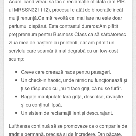
Acum, când vreau să fac o reclamație oficială (am PIR-
ul MRSSN321112), procesul e atât de birocratic încât
mulți renunță.Ce mă revoltă cel mai tare nu este doar
parfumul dispărut. Este contrastul dureros:Am plătit
preț premium pentru Business Class ca să sărbătoresc
ziua mea de naștere cu prietenii, dar am primit un
serviciu care seamănă mai degrabă cu un low-cost
scump:
Greve care creează haos pentru pasageri.
Un check-in haotic, unde nimic nu funcționează și
ți se răspunde cu „nu-ți face griji, că nu se fură”.
Bagaje manipulate fără grijă, deschise, răvășite
și cu conținut lipsă.
Un sistem de reclamații lent și descurajant.
Lufthansa continuă să se promoveze ca o companie de
tradiție germană, precisă și de încredere. Din păcate,