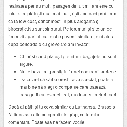
realitatea pentru mulți pasageri din ultimii ani este cu
totul alta: plătești mult mai mult, riști aceleași probleme
ca la low-cost, dar primești în plus aroganță și
birocrație.Nu sunt singurul. Pe forumuri și site-uri de
recenzii apar tot mai multe povești similare, mai ales
după perioadele cu greve.Ce am învățat:
Chiar și când plătești premium, bagajele nu sunt
sigure.
Nu te baza pe „prestigiul” unei companii aeriene.
Dacă vrei să sărbătorești ceva special, poate e
mai bine să alegi o companie care tratează
pasagerii cu respect real, nu doar cu prețuri mari.
Dacă ai pățit și tu ceva similar cu Lufthansa, Brussels
Airlines sau alte companii din grup, scrie-mi în
comentarii. Poate așa ne facem vocile