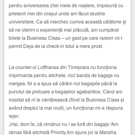
pentru aniversarea zilei mele de naștere, împreună cu
prietenii mei din orașul unde am făcut studiile
universitare. Ca să marchez cumva această călătorie și
să ne oferim o experiență mai plăcută, am cumpărat
bilete la Business Class – un gest pe care rareori mi-l
permit.Deja de la check-in totul a mers prost.
La counter-ul Lufthansa din Timișoara nu funcționa
imprimanta pentru etichete, nici banda de bagaje nu
mergea. Ni s-a spus să cărăm noi bagajele până la
punctul de preluare a bagajelor agabaritice. Când am
insistat să ni le cântărească (fiind la Business Class și
având dreptul la mai mult), un funcționar mi-a răspuns
lejer:
„Hai, dom’le, că nimănui nu i se fură din bagaje.”Am
rămas fără etichetă Priority.Am ajuns joi la Marsilia.