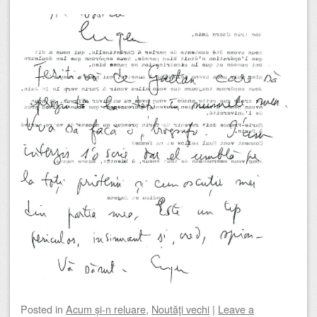
Posted
in
Acum și-n reluare
,
Noutăţi vechi
|
Leave a