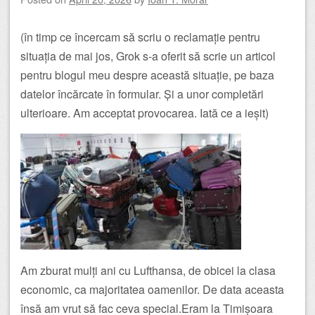
(în timp ce încercam să scriu o reclamație pentru
situația de mai jos, Grok s-a oferit să scrie un articol
pentru blogul meu despre această situație, pe baza
datelor încărcate în formular. Și a unor completări
ulterioare. Am acceptat provocarea. Iată ce a ieșit)
Am zburat mulți ani cu Lufthansa, de obicei la clasa
economic, ca majoritatea oamenilor. De data aceasta
însă am vrut să fac ceva special.Eram la Timișoara