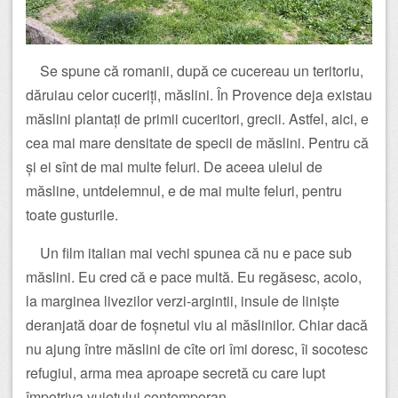
Se spune că romanii, după ce cucereau un teritoriu,
dăruiau celor cuceriți, măslini. În Provence deja existau
măslini plantați de primii cuceritori, grecii. Astfel, aici, e
cea mai mare densitate de specii de măslini. Pentru că
și ei sînt de mai multe feluri. De aceea uleiul de
măsline, untdelemnul, e de mai multe feluri, pentru
toate gusturile.
Un film italian mai vechi spunea că nu e pace sub
măslini. Eu cred că e pace multă. Eu regăsesc, acolo,
la marginea livezilor verzi-argintii, insule de liniște
deranjată doar de foșnetul viu al măslinilor. Chiar dacă
nu ajung între măslini de cîte ori îmi doresc, îi socotesc
refugiul, arma mea aproape secretă cu care lupt
împotriva vuietului contemporan.