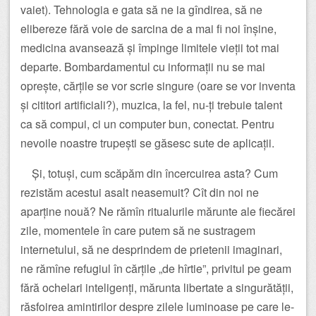
vaiet). Tehnologia e gata să ne ia gîndirea, să ne
elibereze fără voie de sarcina de a mai fi noi înșine,
medicina avansează și împinge limitele vieții tot mai
departe. Bombardamentul cu informații nu se mai
oprește, cărțile se vor scrie singure (oare se vor inventa
și cititori artificiali?), muzica, la fel, nu-ți trebuie talent
ca să compui, ci un computer bun, conectat. Pentru
nevoile noastre trupești se găsesc sute de aplicații.
Și, totuși, cum scăpăm din încercuirea asta? Cum
rezistăm acestui asalt neasemuit? Cît din noi ne
aparține nouă? Ne rămîn ritualurile mărunte ale fiecărei
zile, momentele în care putem să ne sustragem
internetului, să ne desprindem de prietenii imaginari,
ne rămîne refugiul în cărțile „de hîrtie”, privitul pe geam
fără ochelari inteligenți, mărunta libertate a singurătății,
răsfoirea amintirilor despre zilele luminoase pe care le-