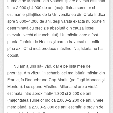
numele de Măslinul din Vouves și are o vîrstă estimată
între 2.000 și 4.000 de ani (majoritatea surselor și
estimările științifice de la Universitatea din Creta indică
spre 3.000–4.000 de ani, deși vârsta exactă nu poate fi
determinată cu precizie absolută din cauza lipsei
miezului vechi al trunchiului). Un măslin care a fost
plantat înainte de Hristos și care a traversat mileniile
pînă azi. Cînd încă produce măsline. Nu, istoria nu l-a
obosit.
Nu am ajuns să-l văd, dar e pe lista mea de
priorități. Am văzut, în schimb, cel mai bătrîn măslin din
Franța, în Roquebrune-Cap-Martin (pe lîngă Monaco și
Menton). I se spune Măslinul Milenar și are o vîrstă
estimată între aproximativ 1.800 și 2.500 de ani
(majoritatea surselor indică 2.000–2.200 de ani, unele
merg până la 2.500–2.800 de ani; estimările provin de