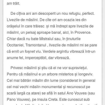
am trăit.
De cîțiva ani am descoperit un nou refugiu, perfect.
Livezile de măslini. De cîte ori am ocazia ies din
orășelul în care trăiesc și mă îndrept spre livezile de
măslini, un peisaj aproape banal, aici, în Provence.
Chiar dacă nu bate Mistralul sau, în ținuturile
Occitaniei, Tramontanul , livezile de măslini mi se pare
că emit un foșnet viu. Verdele argintiu vibrează într-un
anume fel, imperceptibil, dar vibrează.
Privesc măslinii și știu că ei ne vor supraviețui.
Pentru că măslinul e un arbore misterios și longeviv.
Cel mai bătrân măslin din lume (considerat în general
cel mai vechi măslin monumental și recunoscut pe
scară largă ca atare) se află în satul Ano Vouves (sau
Pano Vouves), pe insula Creta. Este cunoscut sub