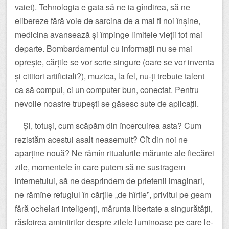
vaiet). Tehnologia e gata să ne ia gîndirea, să ne
elibereze fără voie de sarcina de a mai fi noi înșine,
medicina avansează și împinge limitele vieții tot mai
departe. Bombardamentul cu informații nu se mai
oprește, cărțile se vor scrie singure (oare se vor inventa
și cititori artificiali?), muzica, la fel, nu-ți trebuie talent
ca să compui, ci un computer bun, conectat. Pentru
nevoile noastre trupești se găsesc sute de aplicații.
Și, totuși, cum scăpăm din încercuirea asta? Cum
rezistăm acestui asalt neasemuit? Cît din noi ne
aparține nouă? Ne rămîn ritualurile mărunte ale fiecărei
zile, momentele în care putem să ne sustragem
internetului, să ne desprindem de prietenii imaginari,
ne rămîne refugiul în cărțile „de hîrtie”, privitul pe geam
fără ochelari inteligenți, mărunta libertate a singurătății,
răsfoirea amintirilor despre zilele luminoase pe care le-