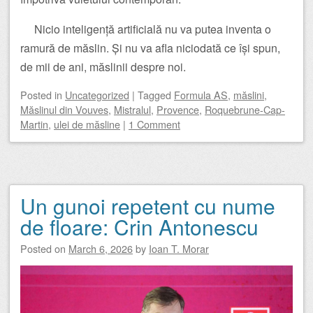
Nicio inteligență artificială nu va putea inventa o
ramură de măslin. Și nu va afla niciodată ce își spun,
de mii de ani, măslinii despre noi.
Posted
in
Uncategorized
|
Tagged
Formula AS
,
măslini
,
Măslinul din Vouves
,
Mistralul
,
Provence
,
Roquebrune-Cap-
Martin
,
ulei de măsline
|
1 Comment
Un gunoi repetent cu nume
de floare: Crin Antonescu
Posted on
March 6, 2026
by
Ioan T. Morar