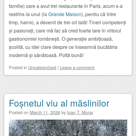
familie) care a avut trei restaurante în Paris, acum s-a
restrîns la unul (l
a Grande Maison
), pentru că între
timp, harnic, a devenit de trei ori tată! Tineri competenți
și pasionați, care mă fac să cred foarte tare în viitorul
gastronomiei românești. O generație ambițioasă,
școlită, cu idei clare despre ce înseamnă bucătăria
modernă și sănătoasă. Poftă bună!
Posted
in
Uncategorized
|
Leave a comment
Foșnetul viu al măslinilor
Posted on
March 11, 2026
by
Ioan T. Morar