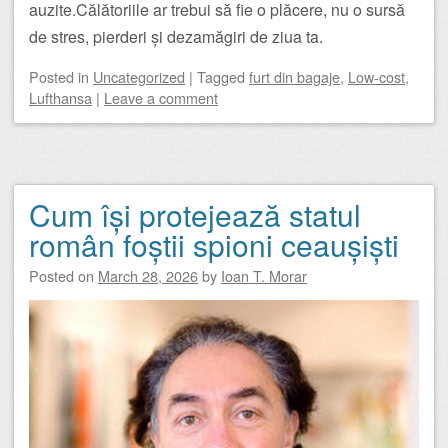
auzite.Călătoriile ar trebui să fie o plăcere, nu o sursă
de stres, pierderi și dezamăgiri de ziua ta.
Posted
in
Uncategorized
|
Tagged
furt din bagaje
,
Low-cost
,
Lufthansa
|
Leave a comment
Cum își protejează statul
român foștii spioni ceaușiști
Posted on
March 28, 2026
by
Ioan T. Morar