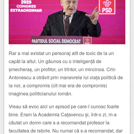
Rar a mai existat un personaj atît de toxic de la un
capăt la altul. Un găunos cu o inteligență de
șmecheraș, un profitor, un trîntor, un mincinos. Crin
Antonescu a otrăvit prin manevrele lui viața politică de
la noi, a compromis (cît mai era de compromis)
imaginea politicianului român.
Vreau să evoc aici un episod pe care-l cunosc foarte
bine. Eram la Academia Cațavencu și, într-o zi, m-a
căutat un domn care s-a recomandat profesor la
facultatea de istorie. Nu numai că s-a recomandat, dar