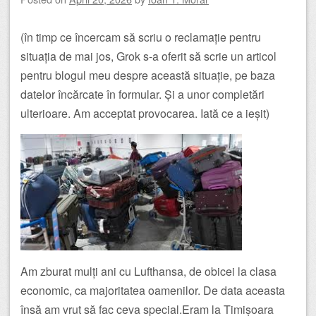
(în timp ce încercam să scriu o reclamație pentru
situația de mai jos, Grok s-a oferit să scrie un articol
pentru blogul meu despre această situație, pe baza
datelor încărcate în formular. Și a unor completări
ulterioare. Am acceptat provocarea. Iată ce a ieșit)
Am zburat mulți ani cu Lufthansa, de obicei la clasa
economic, ca majoritatea oamenilor. De data aceasta
însă am vrut să fac ceva special.Eram la Timișoara