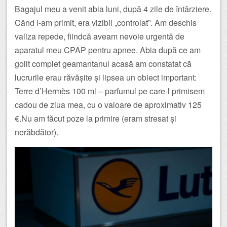
Bagajul meu a venit abia luni, după 4 zile de întârziere.
Când l-am primit, era vizibil „controlat”. Am deschis
valiza repede, fiindcă aveam nevoie urgentă de
aparatul meu CPAP pentru apnee. Abia după ce am
golit complet geamantanul acasă am constatat că
lucrurile erau răvășite și lipsea un obiect important:
Terre d’Hermès 100 ml – parfumul pe care-l primisem
cadou de ziua mea, cu o valoare de aproximativ 125
€.Nu am făcut poze la primire (eram stresat și
nerăbdător).