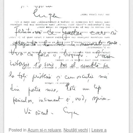
Posted
in
Acum și-n reluare
,
Noutăţi vechi
|
Leave a