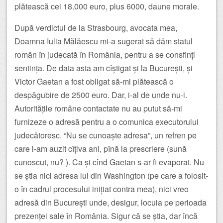
plătească cei 18.000 euro, plus 6000, daune morale.
După verdictul de la Strasbourg, avocata mea,
Doamna Iulia Mălăescu mi-a sugerat să dăm statul
român în judecată în România, pentru a se consfinți
sentința. De data asta am cîștigat și la București, și
Victor Gaetan a fost obligat să-mi plătească o
despăgubire de 2500 euro. Dar, i-al de unde nu-i.
Autoritățile române contactate nu au putut să-mi
furnizeze o adresă pentru a o comunica executorului
judecătoresc. “Nu se cunoaște adresa”, un refren pe
care l-am auzit cîțiva ani, pînă la prescriere (sună
cunoscut, nu? ). Ca și cînd Gaetan s-ar fi evaporat. Nu
se știa nici adresa lui din Washington (pe care a folosit-
o în cadrul procesului inițiat contra mea), nici vreo
adresă din București unde, desigur, locuia pe perioada
prezenței sale în România. Sigur că se știa, dar încă