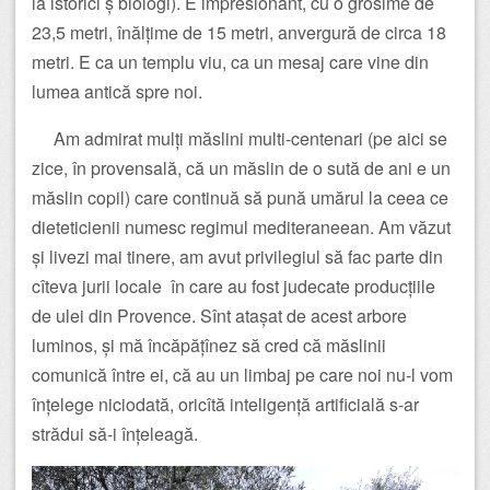
la istorici ș biologi). E impresionant, cu o grosime de
23,5 metri, înălțime de 15 metri, anvergură de circa 18
metri. E ca un templu viu, ca un mesaj care vine din
lumea antică spre noi.
Am admirat mulți măslini multi-centenari (pe aici se
zice, în provensală, că un măslin de o sută de ani e un
măslin copil) care continuă să pună umărul la ceea ce
dieteticienii numesc regimul mediteraneean. Am văzut
și livezi mai tinere, am avut privilegiul să fac parte din
cîteva jurii locale în care au fost judecate producțiile
de ulei din Provence. Sînt atașat de acest arbore
luminos, și mă încăpățînez să cred că măslinii
comunică între ei, că au un limbaj pe care noi nu-l vom
înțelege niciodată, oricîtă inteligență artificială s-ar
strădui să-i înțeleagă.