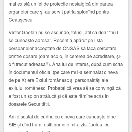
mai există un fel de protecție nostalgică din partea
organelor care și-au servit patria spionînd pentru
Ceaușescu.
Victor Gaetan nu se ascunde, totuși, atît că doar “nu i
se cunoaște adresa”. Recent a apărut pe lista
persoanelor acceptate de CNSAS să facă cercetare
printre dosare (oare acolo, în cererea de acreditare, și-
o fi trecut adreasa?). Aria lui de interes, după cum scria
în documentul oficial (pe care mi l-a semnalat cineva
de pe X) era Exilul românesc și personalități ale
exilului românesc. Probabil că vrea să se convingă că
a fost un spion strălucit și că asta rămîne scris în
dosarele Securității.
Am discutat de curînd cu cineva care cunoaște bine
SIE și cînd i-am rostit numele mi-a zis: “aoleu, ce