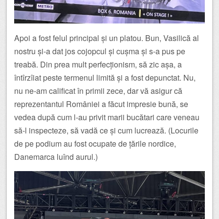
Apoi a fost felul principal și un platou. Bun, Vasilică al
nostru și-a dat jos cojopcul și cușma și s-a pus pe
treabă. Din prea mult perfecționism, să zic așa, a
întîrzîiat peste termenul limită și a fost depunctat. Nu,
nu ne-am calificat în primii zece, dar vă asigur că
reprezentantul României a făcut impresie bună, se
vedea după cum l-au privit marii bucătari care veneau
să-l inspecteze, să vadă ce și cum lucrează. (Locurile
de pe podium au fost ocupate de țările nordice,
Danemarca luînd aurul.)