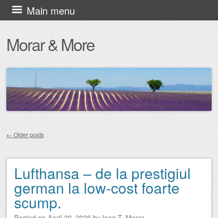
Skip
Main menu
to
Morar & More
content
←
Older posts
Post navigation
Lufthansa – de la prestigiul
german la low-cost foarte
scump.
Posted on
April 20, 2026
by
Ioan T. Morar