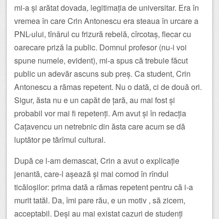
mi-a și arătat dovada, legitimația de universitar. Era în
vremea în care Crin Antonescu era steaua în urcare a
PNL-ului, tînârul cu frizură rebelă, cîrcotaș, flecar cu
oarecare priză la public. Domnul profesor (nu-i voi
spune numele, evident), mi-a spus că trebuie făcut
public un adevăr ascuns sub preș. Ca student, Crin
Antonescu a rămas repetent. Nu o dată, ci de două ori.
Sigur, ăsta nu e un capăt de țară, au mai fost și
probabil vor mai fi repetenți. Am avut și în redacția
Cațavencu un netrebnic din ăsta care acum se dă
luptător pe tărîmul cultural.
După ce l-am demascat, Crin a avut o explicație
jenantă, care-l așează și mai comod în rîndul
ticăloșilor: prima dată a rămas repetent pentru că i-a
murit tatăl. Da, îmi pare rău, e un motiv , să zicem,
acceptabil. Deși au mai existat cazuri de studenți