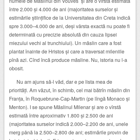
numele de Măslinul din Vouves și are o vîrstă estimată
între 2.000 și 4.000 de ani (majoritatea surselor și
estimările științifice de la Universitatea din Creta indică
spre 3.000–4.000 de ani, deși vârsta exactă nu poate fi
determinată cu precizie absolută din cauza lipsei
miezului vechi al trunchiului). Un măslin care a fost
plantat înainte de Hristos și care a traversat mileniile
pînă azi. Cînd încă produce măsline. Nu, istoria nu l-a
obosit.
Nu am ajuns să-l văd, dar e pe lista mea de
priorități. Am văzut, în schimb, cel mai bătrîn măslin din
Franța, în Roquebrune-Cap-Martin (pe lîngă Monaco și
Menton). I se spune Măslinul Milenar și are o vîrstă
estimată între aproximativ 1.800 și 2.500 de ani
(majoritatea surselor indică 2.000–2.200 de ani, unele
merg până la 2.500–2.800 de ani; estimările provin de