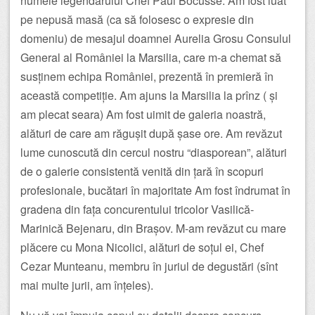
numele legendarului Chef Paul Bocusse. Am fost luat
pe nepusă masă (ca să folosesc o expresie din
domeniu) de mesajul doamnei Aurelia Grosu Consulul
General al României la Marsilia, care m-a chemat să
susținem echipa României, prezentă în premieră în
această competiție. Am ajuns la Marsilia la prînz ( și
am plecat seara) Am fost uimit de galeria noastră,
alături de care am răgușit după șase ore. Am revăzut
lume cunoscută din cercul nostru “diasporean”, alături
de o galerie consistentă venită din țară în scopuri
profesionale, bucătari în majoritate Am fost îndrumat în
gradena din fața concurentului tricolor Vasilică-
Marinică Bejenaru, din Brașov. M-am revăzut cu mare
plăcere cu Mona Nicolici, alături de soțul ei, Chef
Cezar Munteanu, membru în juriul de degustări (sînt
mai multe jurii, am înțeles).