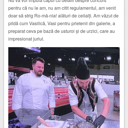
Nu vă voi împuia capul cu detalii despre concurs
pentru că nu le am, nu am citit regulamentul, am venit
doar să strig Ro-mâ-nia! alături de ceilalți. Am văzut de
pildă cum Vasilică, Vasi pentru prietenii din galerie, a
preparat ceva pe bază de usturoi și de urzici, care au
impresionat juriul.