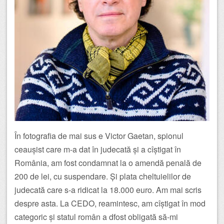
În fotografia de mai sus e Victor Gaetan, spionul
ceaușist care m-a dat în judecată și a cîștigat în
România, am fost condamnat la o amendă penală de
200 de lei, cu suspendare. Și plata cheltuielilor de
judecată care s-a ridicat la 18.000 euro. Am mai scris
despre asta. La CEDO, reamintesc, am cîștigat în mod
categoric și statul român a dfost obligată să-mi