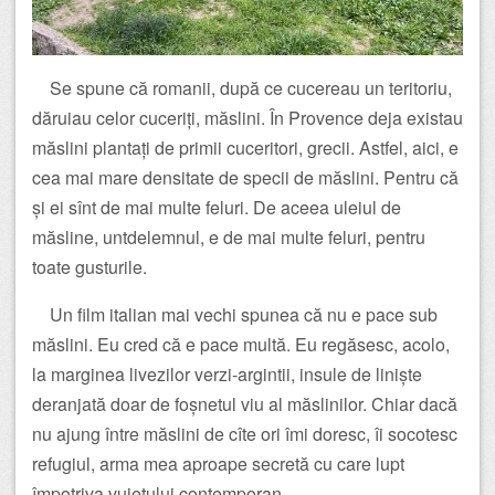
Se spune că romanii, după ce cucereau un teritoriu,
dăruiau celor cuceriți, măslini. În Provence deja existau
măslini plantați de primii cuceritori, grecii. Astfel, aici, e
cea mai mare densitate de specii de măslini. Pentru că
și ei sînt de mai multe feluri. De aceea uleiul de
măsline, untdelemnul, e de mai multe feluri, pentru
toate gusturile.
Un film italian mai vechi spunea că nu e pace sub
măslini. Eu cred că e pace multă. Eu regăsesc, acolo,
la marginea livezilor verzi-argintii, insule de liniște
deranjată doar de foșnetul viu al măslinilor. Chiar dacă
nu ajung între măslini de cîte ori îmi doresc, îi socotesc
refugiul, arma mea aproape secretă cu care lupt
împotriva vuietului contemporan.