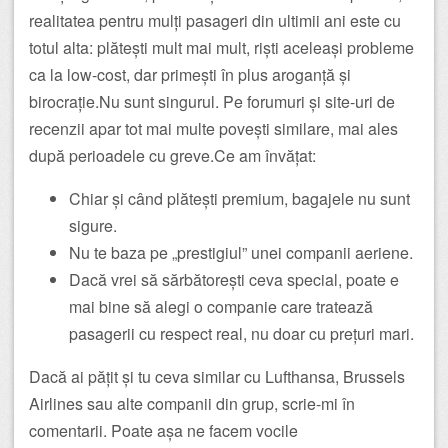
realitatea pentru mulți pasageri din ultimii ani este cu
totul alta: plătești mult mai mult, riști aceleași probleme
ca la low-cost, dar primești în plus aroganță și
birocrație.Nu sunt singurul. Pe forumuri și site-uri de
recenzii apar tot mai multe povești similare, mai ales
după perioadele cu greve.Ce am învățat:
Chiar și când plătești premium, bagajele nu sunt
sigure.
Nu te baza pe „prestigiul” unei companii aeriene.
Dacă vrei să sărbătorești ceva special, poate e
mai bine să alegi o companie care tratează
pasagerii cu respect real, nu doar cu prețuri mari.
Dacă ai pățit și tu ceva similar cu Lufthansa, Brussels
Airlines sau alte companii din grup, scrie-mi în
comentarii. Poate așa ne facem vocile