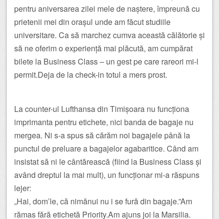
pentru aniversarea zilei mele de naștere, împreună cu
prietenii mei din orașul unde am făcut studiile
universitare. Ca să marchez cumva această călătorie și
să ne oferim o experiență mai plăcută, am cumpărat
bilete la Business Class – un gest pe care rareori mi-l
permit.Deja de la check-in totul a mers prost.
La counter-ul Lufthansa din Timișoara nu funcționa
imprimanta pentru etichete, nici banda de bagaje nu
mergea. Ni s-a spus să cărăm noi bagajele până la
punctul de preluare a bagajelor agabaritice. Când am
insistat să ni le cântărească (fiind la Business Class și
având dreptul la mai mult), un funcționar mi-a răspuns
lejer:
„Hai, dom’le, că nimănui nu i se fură din bagaje.”Am
rămas fără etichetă Priority.Am ajuns joi la Marsilia.