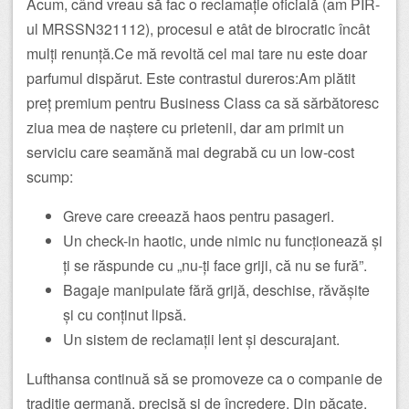
Acum, când vreau să fac o reclamație oficială (am PIR-
ul MRSSN321112), procesul e atât de birocratic încât
mulți renunță.Ce mă revoltă cel mai tare nu este doar
parfumul dispărut. Este contrastul dureros:Am plătit
preț premium pentru Business Class ca să sărbătoresc
ziua mea de naștere cu prietenii, dar am primit un
serviciu care seamănă mai degrabă cu un low-cost
scump:
Greve care creează haos pentru pasageri.
Un check-in haotic, unde nimic nu funcționează și
ți se răspunde cu „nu-ți face griji, că nu se fură”.
Bagaje manipulate fără grijă, deschise, răvășite
și cu conținut lipsă.
Un sistem de reclamații lent și descurajant.
Lufthansa continuă să se promoveze ca o companie de
tradiție germană, precisă și de încredere. Din păcate,