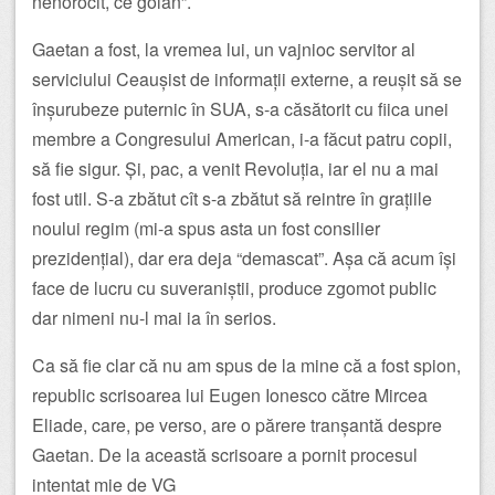
nenorocit, ce golan”.
Gaetan a fost, la vremea lui, un vajnioc servitor al
serviciului Ceaușist de informații externe, a reușit să se
înșurubeze puternic în SUA, s-a căsătorit cu fiica unei
membre a Congresului American, i-a făcut patru copii,
să fie sigur. Și, pac, a venit Revoluția, iar el nu a mai
fost util. S-a zbătut cît s-a zbătut să reintre în grațiile
noului regim (mi-a spus asta un fost consilier
prezidențial), dar era deja “demascat”. Așa că acum își
face de lucru cu suveraniștii, produce zgomot public
dar nimeni nu-l mai ia în serios.
Ca să fie clar că nu am spus de la mine că a fost spion,
republic scrisoarea lui Eugen Ionesco către Mircea
Eliade, care, pe verso, are o părere tranșantă despre
Gaetan. De la această scrisoare a pornit procesul
intentat mie de VG