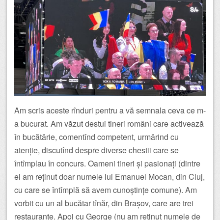
Am scris aceste rînduri pentru a vă semnala ceva ce m-
a bucurat. Am văzut destui tineri români care activează
în bucătărie, comentînd competent, urmărind cu
atenție, discutînd despre diverse chestii care se
întîmplau în concurs. Oameni tineri și pasionați (dintre
ei am reținut doar numele lui Emanuel Mocan, din Cluj,
cu care se întîmplă să avem cunoștințe comune). Am
vorbit cu un al bucătar tînăr, din Brașov, care are trei
restaurante. Apoi cu George (nu am reținut numele de