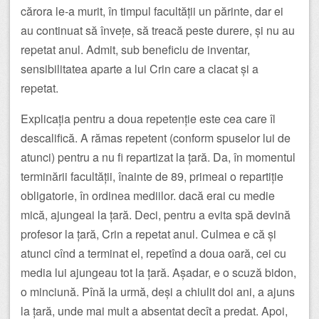
cărora le-a murit, în timpul facultății un părinte, dar ei
au continuat să învețe, să treacă peste durere, și nu au
repetat anul. Admit, sub beneficiu de inventar,
sensibilitatea aparte a lui Crin care a clacat și a
repetat.
Explicația pentru a doua repetenție este cea care îl
descalifică. A rămas repetent (conform spuselor lui de
atunci) pentru a nu fi repartizat la țară. Da, în momentul
terminării facultății, înainte de 89, primeai o repartiție
obligatorie, în ordinea mediilor. dacă erai cu medie
mică, ajungeai la țară. Deci, pentru a evita spă devină
profesor la țară, Crin a repetat anul. Culmea e că și
atunci cînd a terminat el, repetînd a doua oară, cei cu
media lui ajungeau tot la țară. Așadar, e o scuză bidon,
o minciună. Pînă la urmă, deși a chiulit doi ani, a ajuns
la țară, unde mai mult a absentat decît a predat. Apoi,