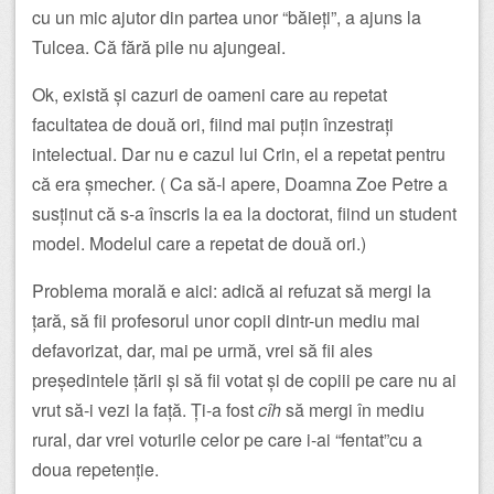
cu un mic ajutor din partea unor “băieți”, a ajuns la
Tulcea. Că fără pile nu ajungeai.
Ok, există și cazuri de oameni care au repetat
facultatea de două ori, fiind mai puțin înzestrați
intelectual. Dar nu e cazul lui Crin, el a repetat pentru
că era șmecher. ( Ca să-l apere, Doamna Zoe Petre a
susținut că s-a înscris la ea la doctorat, fiind un student
model. Modelul care a repetat de două ori.)
Problema morală e aici: adică ai refuzat să mergi la
țară, să fii profesorul unor copii dintr-un mediu mai
defavorizat, dar, mai pe urmă, vrei să fii ales
președintele țării și să fii votat și de copiii pe care nu ai
vrut să-i vezi la față. Ți-a fost
cîh
să mergi în mediu
rural, dar vrei voturile celor pe care i-ai “fentat”cu a
doua repetenție.