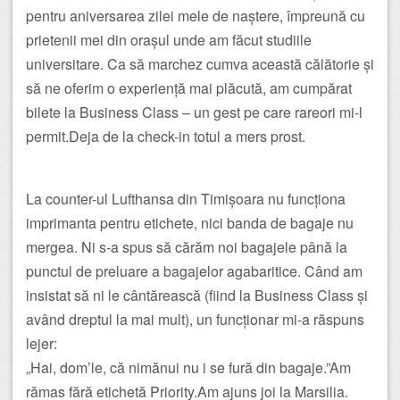
pentru aniversarea zilei mele de naștere, împreună cu
prietenii mei din orașul unde am făcut studiile
universitare. Ca să marchez cumva această călătorie și
să ne oferim o experiență mai plăcută, am cumpărat
bilete la Business Class – un gest pe care rareori mi-l
permit.Deja de la check-in totul a mers prost.
La counter-ul Lufthansa din Timișoara nu funcționa
imprimanta pentru etichete, nici banda de bagaje nu
mergea. Ni s-a spus să cărăm noi bagajele până la
punctul de preluare a bagajelor agabaritice. Când am
insistat să ni le cântărească (fiind la Business Class și
având dreptul la mai mult), un funcționar mi-a răspuns
lejer:
„Hai, dom’le, că nimănui nu i se fură din bagaje.”Am
rămas fără etichetă Priority.Am ajuns joi la Marsilia.