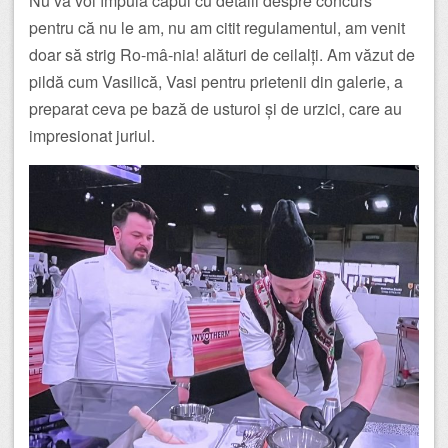
Nu vă voi împuia capul cu detalii despre concurs
pentru că nu le am, nu am citit regulamentul, am venit
doar să strig Ro-mâ-nia! alături de ceilalți. Am văzut de
pildă cum Vasilică, Vasi pentru prietenii din galerie, a
preparat ceva pe bază de usturoi și de urzici, care au
impresionat juriul.