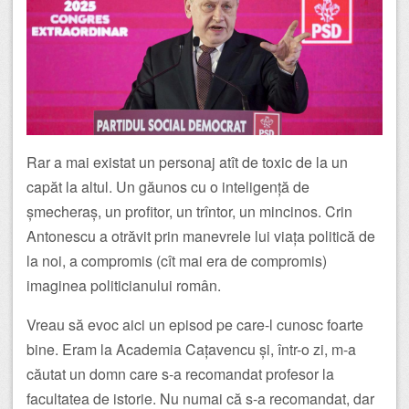
Rar a mai existat un personaj atît de toxic de la un
capăt la altul. Un găunos cu o inteligență de
șmecheraș, un profitor, un trîntor, un mincinos. Crin
Antonescu a otrăvit prin manevrele lui viața politică de
la noi, a compromis (cît mai era de compromis)
imaginea politicianului român.
Vreau să evoc aici un episod pe care-l cunosc foarte
bine. Eram la Academia Cațavencu și, într-o zi, m-a
căutat un domn care s-a recomandat profesor la
facultatea de istorie. Nu numai că s-a recomandat, dar