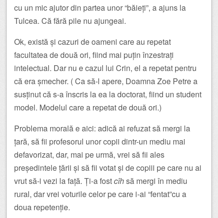
cu un mic ajutor din partea unor “băieți”, a ajuns la
Tulcea. Că fără pile nu ajungeai.
Ok, există și cazuri de oameni care au repetat
facultatea de două ori, fiind mai puțin înzestrați
intelectual. Dar nu e cazul lui Crin, el a repetat pentru
că era șmecher. ( Ca să-l apere, Doamna Zoe Petre a
susținut că s-a înscris la ea la doctorat, fiind un student
model. Modelul care a repetat de două ori.)
Problema morală e aici: adică ai refuzat să mergi la
țară, să fii profesorul unor copii dintr-un mediu mai
defavorizat, dar, mai pe urmă, vrei să fii ales
președintele țării și să fii votat și de copiii pe care nu ai
vrut să-i vezi la față. Ți-a fost
cîh
să mergi în mediu
rural, dar vrei voturile celor pe care i-ai “fentat”cu a
doua repetenție.