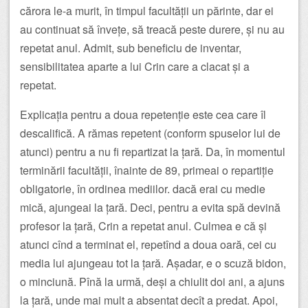
cărora le-a murit, în timpul facultății un părinte, dar ei
au continuat să învețe, să treacă peste durere, și nu au
repetat anul. Admit, sub beneficiu de inventar,
sensibilitatea aparte a lui Crin care a clacat și a
repetat.
Explicația pentru a doua repetenție este cea care îl
descalifică. A rămas repetent (conform spuselor lui de
atunci) pentru a nu fi repartizat la țară. Da, în momentul
terminării facultății, înainte de 89, primeai o repartiție
obligatorie, în ordinea mediilor. dacă erai cu medie
mică, ajungeai la țară. Deci, pentru a evita spă devină
profesor la țară, Crin a repetat anul. Culmea e că și
atunci cînd a terminat el, repetînd a doua oară, cei cu
media lui ajungeau tot la țară. Așadar, e o scuză bidon,
o minciună. Pînă la urmă, deși a chiulit doi ani, a ajuns
la țară, unde mai mult a absentat decît a predat. Apoi,