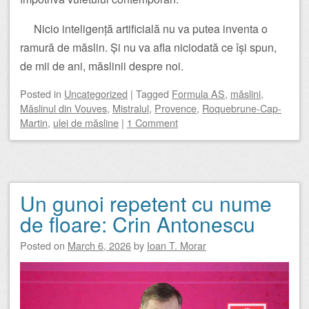
Nicio inteligență artificială nu va putea inventa o
ramură de măslin. Și nu va afla niciodată ce își spun,
de mii de ani, măslinii despre noi.
Posted
in
Uncategorized
|
Tagged
Formula AS
,
măslini
,
Măslinul din Vouves
,
Mistralul
,
Provence
,
Roquebrune-Cap-
Martin
,
ulei de măsline
|
1 Comment
Un gunoi repetent cu nume
de floare: Crin Antonescu
Posted on
March 6, 2026
by
Ioan T. Morar