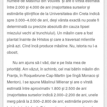
numele de Măslinul din Vouves și are o vîrstă estimată
între 2.000 și 4.000 de ani (majoritatea surselor și
estimările științifice de la Universitatea din Creta indică
spre 3.000–4.000 de ani, deși vârsta exactă nu poate fi
determinată cu precizie absolută din cauza lipsei
miezului vechi al trunchiului). Un măslin care a fost
plantat înainte de Hristos și care a traversat mileniile
pînă azi. Cînd încă produce măsline. Nu, istoria nu l-a
obosit.
Nu am ajuns să-l văd, dar e pe lista mea de
priorități. Am văzut, în schimb, cel mai bătrîn măslin din
Franța, în Roquebrune-Cap-Martin (pe lîngă Monaco și
Menton). I se spune Măslinul Milenar și are o vîrstă
estimată între aproximativ 1.800 și 2.500 de ani
(majoritatea surselor indică 2.000–2.200 de ani, unele
merg până la 2.500–2.800 de ani; estimările provin de