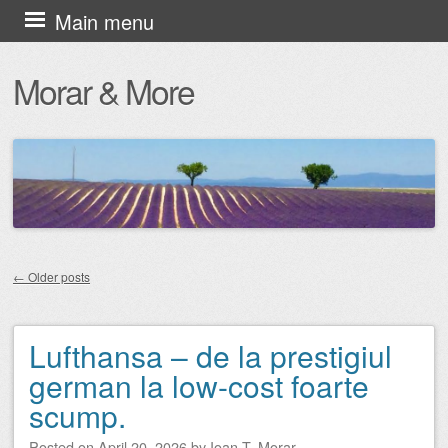
Skip
Main menu
to
Morar & More
content
←
Older posts
Post navigation
Lufthansa – de la prestigiul
german la low-cost foarte
scump.
Posted on
April 20, 2026
by
Ioan T. Morar