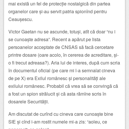
mai există un fel de protecție nostalgică din partea
organelor care și-au servit patria spionînd pentru
Ceaușescu.
Victor Gaetan nu se ascunde, totuși, atît că doar “nu i
se cunoaște adresa”. Recent a apărut pe lista
persoanelor acceptate de CNSAS să facă cercetare
printre dosare (oare acolo, în cererea de acreditare, și-
o fi trecut adreasa?). Aria lui de interes, după cum scria
în documentul oficial (pe care mi l-a semnalat cineva
de pe X) era Exilul românesc și personalități ale
exilului românesc. Probabil că vrea să se convingă că
a fost un spion strălucit și că asta rămîne scris în
dosarele Securității.
Am discutat de curînd cu cineva care cunoaște bine
SIE și cînd i-am rostit numele mi-a zis: “aoleu, ce