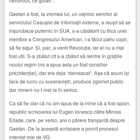
nenorocit, ce golan”.
Gaetan a fost, la vremea lui, un vajnioc servitor al
serviciului Ceaușist de informații externe, a reușit să se
înșurubeze puternic în SUA, s-a căsătorit cu fiica unei
membre a Congresului American, i-a făcut patru copii,
să fie sigur. Și, pac, a venit Revoluția, iar el nu a mai
fost util. S-a zbătut cît s-a zbătut să reintre în grațiile
noului regim (mi-a spus asta un fost consilier
prezidențial), dar era deja “demascat”. Așa că acum își
face de lucru cu suveraniștii, produce zgomot public
dar nimeni nu-l mai ia în serios.
Ca să fie clar că nu am spus de la mine că a fost spion,
republic scrisoarea lui Eugen Ionesco către Mircea
Eliade, care, pe verso, are o părere tranșantă despre
Gaetan. De la această scrisoare a pornit procesul
intentat mie de VG