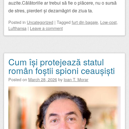
auzite.Călătoriile ar trebui să fie o plăcere, nu o sursă
de stres, pierderi și dezamăgiri de ziua ta.
Posted
in
Uncategorized
|
Tagged
furt din bagaje
,
Low-cost
,
Lufthansa
|
Leave a comment
Cum își protejează statul
român foștii spioni ceaușiști
Posted on
March 28, 2026
by
Ioan T. Morar