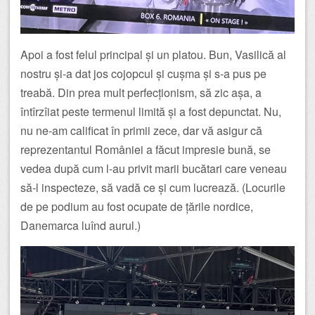
Apoi a fost felul principal și un platou. Bun, Vasilică al
nostru și-a dat jos cojopcul și cușma și s-a pus pe
treabă. Din prea mult perfecționism, să zic așa, a
întîrzîiat peste termenul limită și a fost depunctat. Nu,
nu ne-am calificat în primii zece, dar vă asigur că
reprezentantul României a făcut impresie bună, se
vedea după cum l-au privit marii bucătari care veneau
să-l inspecteze, să vadă ce și cum lucrează. (Locurile
de pe podium au fost ocupate de țările nordice,
Danemarca luînd aurul.)