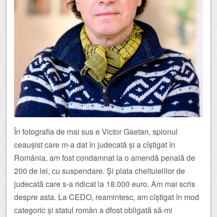
În fotografia de mai sus e Victor Gaetan, spionul
ceaușist care m-a dat în judecată și a cîștigat în
România, am fost condamnat la o amendă penală de
200 de lei, cu suspendare. Și plata cheltuielilor de
judecată care s-a ridicat la 18.000 euro. Am mai scris
despre asta. La CEDO, reamintesc, am cîștigat în mod
categoric și statul român a dfost obligată să-mi