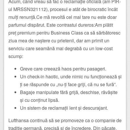
Acum, când vreau să fac o reclamație oficială (am PIR-
ul MRSSN321112), procesul e atât de birocratic încât
mulți renunță.Ce mă revoltă cel mai tare nu este doar
parfumul dispărut. Este contrastul dureros:Am plătit
preț premium pentru Business Class ca să sărbătoresc
ziua mea de naștere cu prietenii, dar am primit un
serviciu care seamănă mai degrabă cu un low-cost
scump:
Greve care creează haos pentru pasageri.
Un check-in haotic, unde nimic nu funcționează și
ți se răspunde cu „nu-ți face griji, că nu se fură”.
Bagaje manipulate fără grijă, deschise, răvășite
și cu conținut lipsă.
Un sistem de reclamații lent și descurajant.
Lufthansa continuă să se promoveze ca o companie de
tradiție germană, precisă și de încredere. Din păcate,