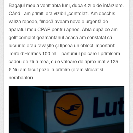
Bagajul meu a venit abia luni, după 4 zile de întârziere.
Când l-am primit, era vizibil „controlat”. Am deschis
valiza repede, fiindcă aveam nevoie urgentă de
aparatul meu CPAP pentru apnee. Abia după ce am
golit complet geamantanul acasă am constatat că
lucrurile erau răvășite și lipsea un obiect important:
Terre d’Hermès 100 ml – parfumul pe care-l primisem
cadou de ziua mea, cu o valoare de aproximativ 125
€.Nu am făcut poze la primire (eram stresat și
nerăbdător).