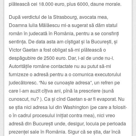
plătească cei 18.000 euro, plus 6000, daune morale.
După verdictul de la Strasbourg, avocata mea,
Doamna Iulia Mălăescu mi-a sugerat să dăm statul
român în judecată în România, pentru a se consfinți
sentința. De data asta am cîștigat și la București, și
Victor Gaetan a fost obligat să-mi plătească o
despăgubire de 2500 euro. Dar, i-al de unde nu-i.
Autoritățile române contactate nu au putut să-mi
furnizeze o adresă pentru a o comunica executorului
judecătoresc. “Nu se cunoaște adresa”, un refren pe
care l-am auzit cîțiva ani, pînă la prescriere (sună
cunoscut, nu? ). Ca și cînd Gaetan s-ar fi evaporat. Nu
se știa nici adresa lui din Washington (pe care a folosit-
o în cadrul procesului inițiat contra mea), nici vreo
adresă din București unde, desigur, locuia pe perioada
prezenței sale în România. Sigur că se știa, dar încă