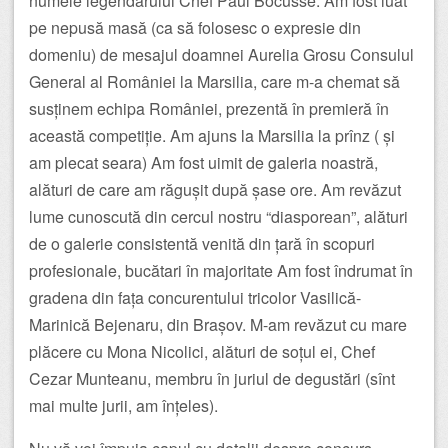
numele legendarului Chef Paul Bocusse. Am fost luat
pe nepusă masă (ca să folosesc o expresie din
domeniu) de mesajul doamnei Aurelia Grosu Consulul
General al României la Marsilia, care m-a chemat să
susținem echipa României, prezentă în premieră în
această competiție. Am ajuns la Marsilia la prînz ( și
am plecat seara) Am fost uimit de galeria noastră,
alături de care am răgușit după șase ore. Am revăzut
lume cunoscută din cercul nostru “diasporean”, alături
de o galerie consistentă venită din țară în scopuri
profesionale, bucătari în majoritate Am fost îndrumat în
gradena din fața concurentului tricolor Vasilică-
Marinică Bejenaru, din Brașov. M-am revăzut cu mare
plăcere cu Mona Nicolici, alături de soțul ei, Chef
Cezar Munteanu, membru în juriul de degustări (sînt
mai multe jurii, am înțeles).