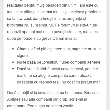
realitatea pentru mulți pasageri din ultimii ani este cu
totul alta: plătești mult mai mult, riști aceleași probleme
ca la low-cost, dar primești în plus aroganță și
birocrație.Nu sunt singurul. Pe forumuri și site-uri de
recenzii apar tot mai multe povești similare, mai ales
după perioadele cu greve.Ce am învățat:
Chiar și când plătești premium, bagajele nu sunt
sigure.
Nu te baza pe „prestigiul” unei companii aeriene.
Dacă vrei să sărbătorești ceva special, poate e
mai bine să alegi o companie care tratează
pasagerii cu respect real, nu doar cu prețuri mari.
Dacă ai pățit și tu ceva similar cu Lufthansa, Brussels
Airlines sau alte companii din grup, scrie-mi în
comentarii. Poate așa ne facem vocile