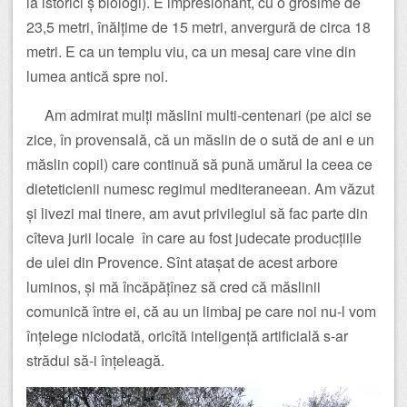
la istorici ș biologi). E impresionant, cu o grosime de
23,5 metri, înălțime de 15 metri, anvergură de circa 18
metri. E ca un templu viu, ca un mesaj care vine din
lumea antică spre noi.
Am admirat mulți măslini multi-centenari (pe aici se
zice, în provensală, că un măslin de o sută de ani e un
măslin copil) care continuă să pună umărul la ceea ce
dieteticienii numesc regimul mediteraneean. Am văzut
și livezi mai tinere, am avut privilegiul să fac parte din
cîteva jurii locale în care au fost judecate producțiile
de ulei din Provence. Sînt atașat de acest arbore
luminos, și mă încăpățînez să cred că măslinii
comunică între ei, că au un limbaj pe care noi nu-l vom
înțelege niciodată, oricîtă inteligență artificială s-ar
strădui să-i înțeleagă.