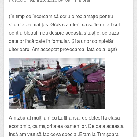
(în timp ce încercam să scriu o reclamație pentru
situația de mai jos, Grok s-a oferit să scrie un articol
pentru blogul meu despre această situație, pe baza
datelor încărcate în formular. Și a unor completări
ulterioare. Am acceptat provocarea. Iată ce a ieșit)
Am zburat mulți ani cu Lufthansa, de obicei la clasa
economic, ca majoritatea oamenilor. De data aceasta
însă am vrut să fac ceva special.Eram la Timișoara