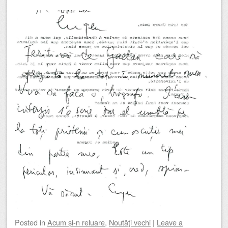
Posted
in
Acum și-n reluare
,
Noutăţi vechi
|
Leave a