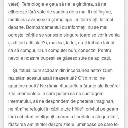
vaiet). Tehnologia e gata să ne ia gîndirea, să ne
elibereze fără voie de sarcina de a mai fi noi înșine,
medicina avansează și împinge limitele vieții tot mai
departe. Bombardamentul cu informații nu se mai
oprește, cărțile se vor scrie singure (oare se vor inventa
și cititori artificiali?), muzica, la fel, nu-ți trebuie talent
ca să compui, ci un computer bun, conectat. Pentru
nevoile noastre trupești se găsesc sute de aplicații.
Și, totuși, cum scăpăm din încercuirea asta? Cum
rezistăm acestui asalt neasemuit? Cît din noi ne
aparține nouă? Ne rămîn ritualurile mărunte ale fiecărei
zile, momentele în care putem să ne sustragem
internetului, să ne desprindem de prietenii imaginari,
ne rămîne refugiul în cărțile „de hîrtie”, privitul pe geam
fără ochelari inteligenți, mărunta libertate a singurătății,
răsfoirea amintirilor despre zilele luminoase pe care le-