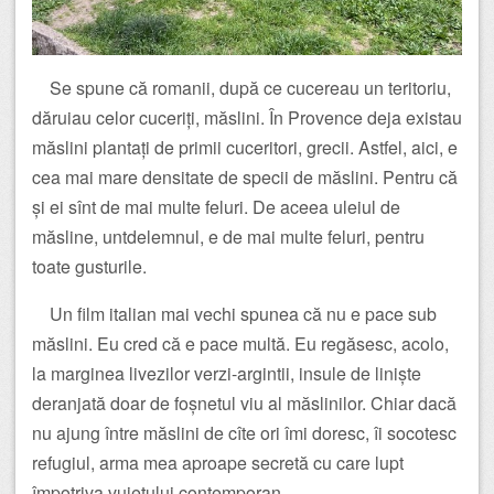
Se spune că romanii, după ce cucereau un teritoriu,
dăruiau celor cuceriți, măslini. În Provence deja existau
măslini plantați de primii cuceritori, grecii. Astfel, aici, e
cea mai mare densitate de specii de măslini. Pentru că
și ei sînt de mai multe feluri. De aceea uleiul de
măsline, untdelemnul, e de mai multe feluri, pentru
toate gusturile.
Un film italian mai vechi spunea că nu e pace sub
măslini. Eu cred că e pace multă. Eu regăsesc, acolo,
la marginea livezilor verzi-argintii, insule de liniște
deranjată doar de foșnetul viu al măslinilor. Chiar dacă
nu ajung între măslini de cîte ori îmi doresc, îi socotesc
refugiul, arma mea aproape secretă cu care lupt
împotriva vuietului contemporan.