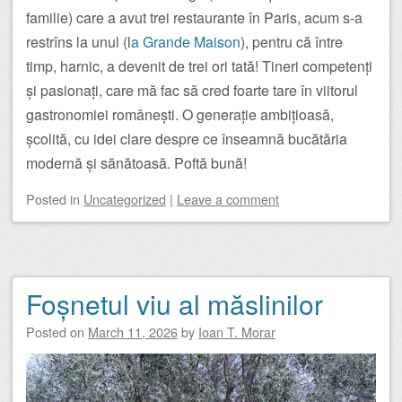
familie) care a avut trei restaurante în Paris, acum s-a
restrîns la unul (l
a Grande Maison
), pentru că între
timp, harnic, a devenit de trei ori tată! Tineri competenți
și pasionați, care mă fac să cred foarte tare în viitorul
gastronomiei românești. O generație ambițioasă,
școlită, cu idei clare despre ce înseamnă bucătăria
modernă și sănătoasă. Poftă bună!
Posted
in
Uncategorized
|
Leave a comment
Foșnetul viu al măslinilor
Posted on
March 11, 2026
by
Ioan T. Morar