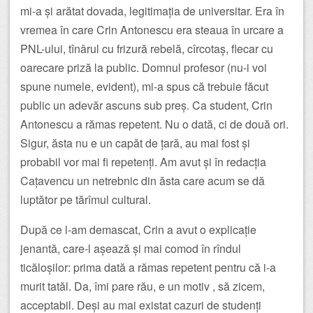
mi-a și arătat dovada, legitimația de universitar. Era în
vremea în care Crin Antonescu era steaua în urcare a
PNL-ului, tînârul cu frizură rebelă, cîrcotaș, flecar cu
oarecare priză la public. Domnul profesor (nu-i voi
spune numele, evident), mi-a spus că trebuie făcut
public un adevăr ascuns sub preș. Ca student, Crin
Antonescu a rămas repetent. Nu o dată, ci de două ori.
Sigur, ăsta nu e un capăt de țară, au mai fost și
probabil vor mai fi repetenți. Am avut și în redacția
Cațavencu un netrebnic din ăsta care acum se dă
luptător pe tărîmul cultural.
După ce l-am demascat, Crin a avut o explicație
jenantă, care-l așează și mai comod în rîndul
ticăloșilor: prima dată a rămas repetent pentru că i-a
murit tatăl. Da, îmi pare rău, e un motiv , să zicem,
acceptabil. Deși au mai existat cazuri de studenți