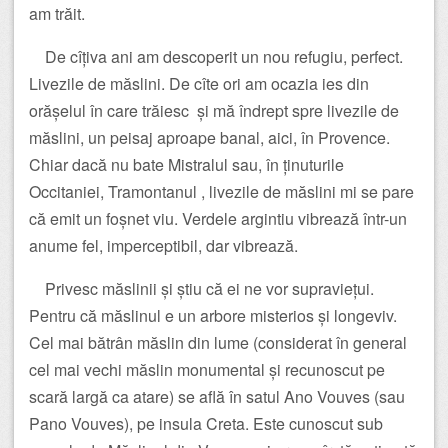
am trăit.
De cîțiva ani am descoperit un nou refugiu, perfect.
Livezile de măslini. De cîte ori am ocazia ies din
orășelul în care trăiesc și mă îndrept spre livezile de
măslini, un peisaj aproape banal, aici, în Provence.
Chiar dacă nu bate Mistralul sau, în ținuturile
Occitaniei, Tramontanul , livezile de măslini mi se pare
că emit un foșnet viu. Verdele argintiu vibrează într-un
anume fel, imperceptibil, dar vibrează.
Privesc măslinii și știu că ei ne vor supraviețui.
Pentru că măslinul e un arbore misterios și longeviv.
Cel mai bătrân măslin din lume (considerat în general
cel mai vechi măslin monumental și recunoscut pe
scară largă ca atare) se află în satul Ano Vouves (sau
Pano Vouves), pe insula Creta. Este cunoscut sub