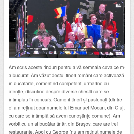
Am scris aceste rînduri pentru a vă semnala ceva ce m-
a bucurat. Am văzut destui tineri români care activează
în bucătărie, comentînd competent, urmărind cu
atenție, discutînd despre diverse chestii care se
întîmplau în concurs. Oameni tineri și pasionați (dintre
ei am reținut doar numele lui Emanuel Mocan, din Cluj,
cu care se întîmplă să avem cunoștințe comune). Am
vorbit cu un al bucătar tînăr, din Brașov, care are trei
restaurante. Apoi cu George (nu am reținut numele de