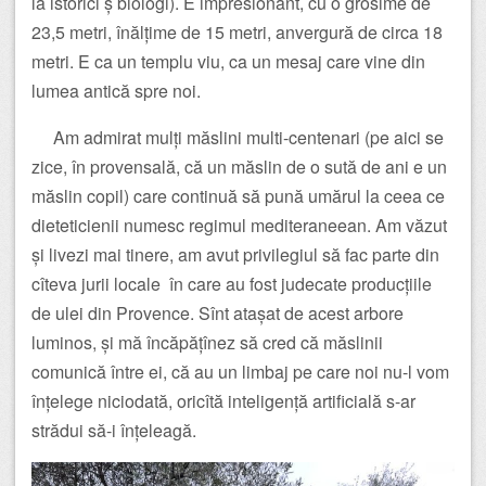
la istorici ș biologi). E impresionant, cu o grosime de
23,5 metri, înălțime de 15 metri, anvergură de circa 18
metri. E ca un templu viu, ca un mesaj care vine din
lumea antică spre noi.
Am admirat mulți măslini multi-centenari (pe aici se
zice, în provensală, că un măslin de o sută de ani e un
măslin copil) care continuă să pună umărul la ceea ce
dieteticienii numesc regimul mediteraneean. Am văzut
și livezi mai tinere, am avut privilegiul să fac parte din
cîteva jurii locale în care au fost judecate producțiile
de ulei din Provence. Sînt atașat de acest arbore
luminos, și mă încăpățînez să cred că măslinii
comunică între ei, că au un limbaj pe care noi nu-l vom
înțelege niciodată, oricîtă inteligență artificială s-ar
strădui să-i înțeleagă.