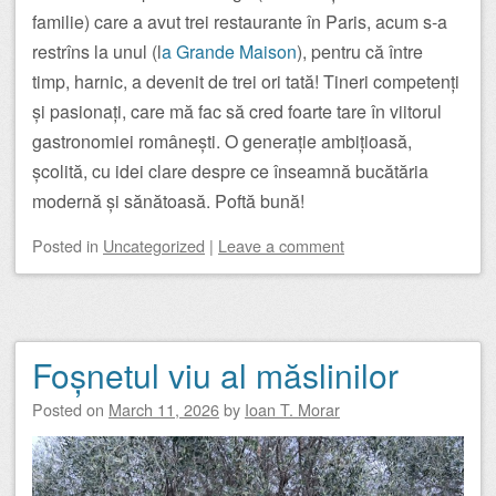
familie) care a avut trei restaurante în Paris, acum s-a
restrîns la unul (l
a Grande Maison
), pentru că între
timp, harnic, a devenit de trei ori tată! Tineri competenți
și pasionați, care mă fac să cred foarte tare în viitorul
gastronomiei românești. O generație ambițioasă,
școlită, cu idei clare despre ce înseamnă bucătăria
modernă și sănătoasă. Poftă bună!
Posted
in
Uncategorized
|
Leave a comment
Foșnetul viu al măslinilor
Posted on
March 11, 2026
by
Ioan T. Morar