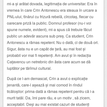
mi-a și arătat dovada, legitimația de universitar. Era în
vremea în care Crin Antonescu era steaua în urcare a
PNL-ului, tînârul cu frizură rebelă, cîrcotaș, flecar cu
oarecare priză la public. Domnul profesor (nu-i voi
spune numele, evident), mi-a spus că trebuie făcut
public un adevăr ascuns sub preș. Ca student, Crin
Antonescu a rămas repetent. Nu o dată, ci de două ori.
Sigur, ăsta nu e un capăt de țară, au mai fost și
probabil vor mai fi repetenți. Am avut și în redacția
Cațavencu un netrebnic din ăsta care acum se dă
luptător pe tărîmul cultural.
După ce l-am demascat, Crin a avut o explicație
jenantă, care-l așează și mai comod în rîndul
ticăloșilor: prima dată a rămas repetent pentru că i-a
murit tatăl. Da, îmi pare rău, e un motiv , să zicem,
acceptabil. Deși au mai existat cazuri de studenți