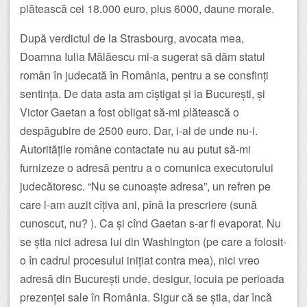
plătească cei 18.000 euro, plus 6000, daune morale.
După verdictul de la Strasbourg, avocata mea,
Doamna Iulia Mălăescu mi-a sugerat să dăm statul
român în judecată în România, pentru a se consfinți
sentința. De data asta am cîștigat și la București, și
Victor Gaetan a fost obligat să-mi plătească o
despăgubire de 2500 euro. Dar, i-al de unde nu-i.
Autoritățile române contactate nu au putut să-mi
furnizeze o adresă pentru a o comunica executorului
judecătoresc. “Nu se cunoaște adresa”, un refren pe
care l-am auzit cîțiva ani, pînă la prescriere (sună
cunoscut, nu? ). Ca și cînd Gaetan s-ar fi evaporat. Nu
se știa nici adresa lui din Washington (pe care a folosit-
o în cadrul procesului inițiat contra mea), nici vreo
adresă din București unde, desigur, locuia pe perioada
prezenței sale în România. Sigur că se știa, dar încă