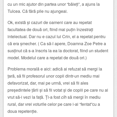
cu un mic ajutor din partea unor “băieți”, a ajuns la
Tulcea. Că fără pile nu ajungeai.
Ok, există și cazuri de oameni care au repetat
facultatea de două ori, fiind mai puțin înzestrați
intelectual. Dar nu e cazul lui Crin, el a repetat pentru
că era șmecher. ( Ca să-l apere, Doamna Zoe Petre a
susținut că s-a înscris la ea la doctorat, fiind un student
model. Modelul care a repetat de două ori.)
Problema morală e aici: adică ai refuzat să mergi la
țară, să fii profesorul unor copii dintr-un mediu mai
defavorizat, dar, mai pe urmă, vrei să fii ales
președintele țării și să fii votat și de copiii pe care nu ai
vrut să-i vezi la față. Ți-a fost
cîh
să mergi în mediu
rural, dar vrei voturile celor pe care i-ai “fentat”cu a
doua repetenție.