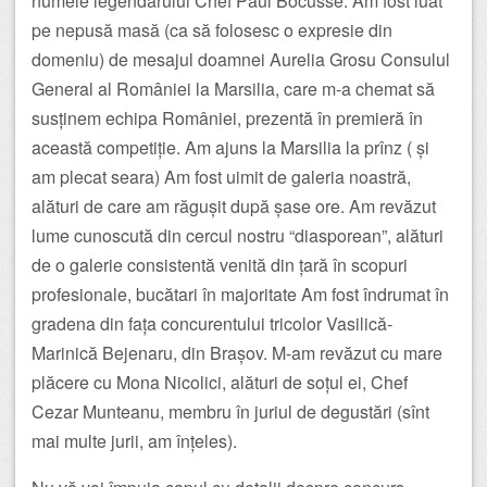
numele legendarului Chef Paul Bocusse. Am fost luat
pe nepusă masă (ca să folosesc o expresie din
domeniu) de mesajul doamnei Aurelia Grosu Consulul
General al României la Marsilia, care m-a chemat să
susținem echipa României, prezentă în premieră în
această competiție. Am ajuns la Marsilia la prînz ( și
am plecat seara) Am fost uimit de galeria noastră,
alături de care am răgușit după șase ore. Am revăzut
lume cunoscută din cercul nostru “diasporean”, alături
de o galerie consistentă venită din țară în scopuri
profesionale, bucătari în majoritate Am fost îndrumat în
gradena din fața concurentului tricolor Vasilică-
Marinică Bejenaru, din Brașov. M-am revăzut cu mare
plăcere cu Mona Nicolici, alături de soțul ei, Chef
Cezar Munteanu, membru în juriul de degustări (sînt
mai multe jurii, am înțeles).