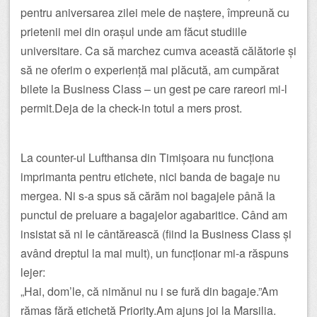
pentru aniversarea zilei mele de naștere, împreună cu
prietenii mei din orașul unde am făcut studiile
universitare. Ca să marchez cumva această călătorie și
să ne oferim o experiență mai plăcută, am cumpărat
bilete la Business Class – un gest pe care rareori mi-l
permit.Deja de la check-in totul a mers prost.
La counter-ul Lufthansa din Timișoara nu funcționa
imprimanta pentru etichete, nici banda de bagaje nu
mergea. Ni s-a spus să cărăm noi bagajele până la
punctul de preluare a bagajelor agabaritice. Când am
insistat să ni le cântărească (fiind la Business Class și
având dreptul la mai mult), un funcționar mi-a răspuns
lejer:
„Hai, dom’le, că nimănui nu i se fură din bagaje.”Am
rămas fără etichetă Priority.Am ajuns joi la Marsilia.