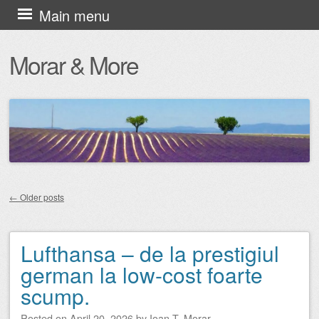
Skip
Main menu
to
Morar & More
content
←
Older posts
Post navigation
Lufthansa – de la prestigiul
german la low-cost foarte
scump.
Posted on
April 20, 2026
by
Ioan T. Morar