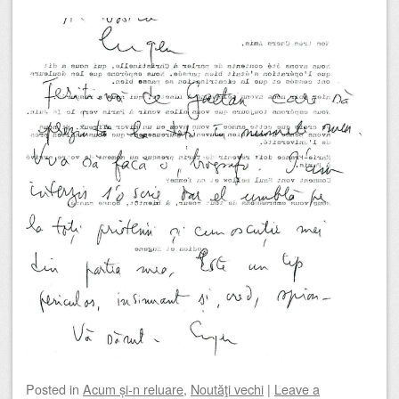
Posted
in
Acum și-n reluare
,
Noutăţi vechi
|
Leave a