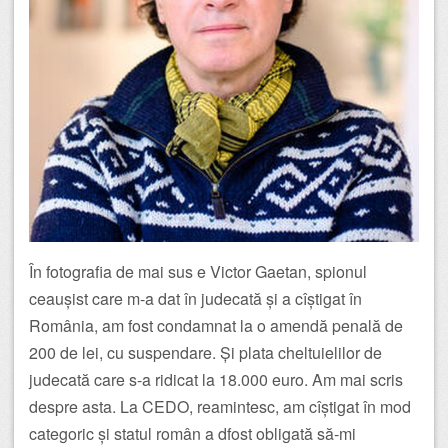
În fotografia de mai sus e Victor Gaetan, spionul
ceaușist care m-a dat în judecată și a cîștigat în
România, am fost condamnat la o amendă penală de
200 de lei, cu suspendare. Și plata cheltuielilor de
judecată care s-a ridicat la 18.000 euro. Am mai scris
despre asta. La CEDO, reamintesc, am cîștigat în mod
categoric și statul român a dfost obligată să-mi