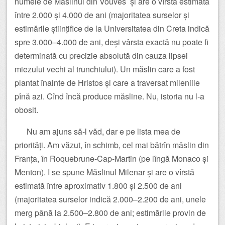
numele de Măslinul din Vouves și are o vîrstă estimată
între 2.000 și 4.000 de ani (majoritatea surselor și
estimările științifice de la Universitatea din Creta indică
spre 3.000–4.000 de ani, deși vârsta exactă nu poate fi
determinată cu precizie absolută din cauza lipsei
miezului vechi al trunchiului). Un măslin care a fost
plantat înainte de Hristos și care a traversat mileniile
pînă azi. Cînd încă produce măsline. Nu, istoria nu l-a
obosit.
Nu am ajuns să-l văd, dar e pe lista mea de
priorități. Am văzut, în schimb, cel mai bătrîn măslin din
Franța, în Roquebrune-Cap-Martin (pe lîngă Monaco și
Menton). I se spune Măslinul Milenar și are o vîrstă
estimată între aproximativ 1.800 și 2.500 de ani
(majoritatea surselor indică 2.000–2.200 de ani, unele
merg până la 2.500–2.800 de ani; estimările provin de