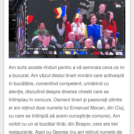
Am scris aceste rînduri pentru a vă semnala ceva ce m-
a bucurat. Am văzut destui tineri români care activează
în bucătărie, comentînd competent, urmărind cu
atenție, discutînd despre diverse chestii care se
întîmplau în concurs. Oameni tineri și pasionați (dintre
ei am reținut doar numele lui Emanuel Mocan, din Cluj,
cu care se întîmplă să avem cunoștințe comune). Am
vorbit cu un al bucătar tînăr, din Brașov, care are trei
restaurante. Apoi cu George (nu am reținut numele de