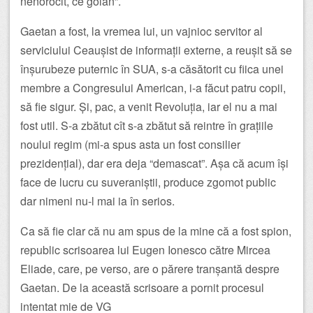
nenorocit, ce golan”.
Gaetan a fost, la vremea lui, un vajnioc servitor al
serviciului Ceaușist de informații externe, a reușit să se
înșurubeze puternic în SUA, s-a căsătorit cu fiica unei
membre a Congresului American, i-a făcut patru copii,
să fie sigur. Și, pac, a venit Revoluția, iar el nu a mai
fost util. S-a zbătut cît s-a zbătut să reintre în grațiile
noului regim (mi-a spus asta un fost consilier
prezidențial), dar era deja “demascat”. Așa că acum își
face de lucru cu suveraniștii, produce zgomot public
dar nimeni nu-l mai ia în serios.
Ca să fie clar că nu am spus de la mine că a fost spion,
republic scrisoarea lui Eugen Ionesco către Mircea
Eliade, care, pe verso, are o părere tranșantă despre
Gaetan. De la această scrisoare a pornit procesul
intentat mie de VG