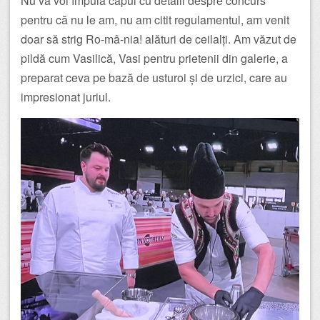
Nu vă voi împuia capul cu detalii despre concurs
pentru că nu le am, nu am citit regulamentul, am venit
doar să strig Ro-mâ-nia! alături de ceilalți. Am văzut de
pildă cum Vasilică, Vasi pentru prietenii din galerie, a
preparat ceva pe bază de usturoi și de urzici, care au
impresionat juriul.