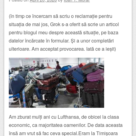
(în timp ce încercam să scriu o reclamație pentru
situația de mai jos, Grok s-a oferit să scrie un articol
pentru blogul meu despre această situație, pe baza
datelor încărcate în formular. Și a unor completări
ulterioare. Am acceptat provocarea. Iată ce a ieșit)
Am zburat mulți ani cu Lufthansa, de obicei la clasa
economic, ca majoritatea oamenilor. De data aceasta
însă am vrut să fac ceva special.Eram la Timișoara