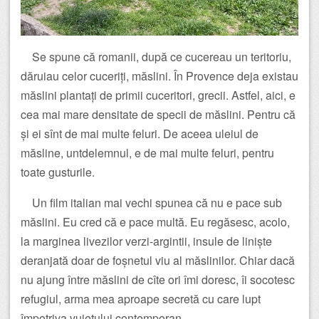
Se spune că romanii, după ce cucereau un teritoriu,
dăruiau celor cuceriți, măslini. În Provence deja existau
măslini plantați de primii cuceritori, grecii. Astfel, aici, e
cea mai mare densitate de specii de măslini. Pentru că
și ei sînt de mai multe feluri. De aceea uleiul de
măsline, untdelemnul, e de mai multe feluri, pentru
toate gusturile.
Un film italian mai vechi spunea că nu e pace sub
măslini. Eu cred că e pace multă. Eu regăsesc, acolo,
la marginea livezilor verzi-argintii, insule de liniște
deranjată doar de foșnetul viu al măslinilor. Chiar dacă
nu ajung între măslini de cîte ori îmi doresc, îi socotesc
refugiul, arma mea aproape secretă cu care lupt
împotriva vuietului contemporan.