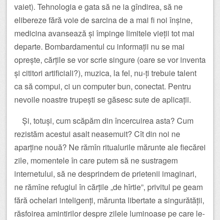
vaiet). Tehnologia e gata să ne ia gîndirea, să ne
elibereze fără voie de sarcina de a mai fi noi înșine,
medicina avansează și împinge limitele vieții tot mai
departe. Bombardamentul cu informații nu se mai
oprește, cărțile se vor scrie singure (oare se vor inventa
și cititori artificiali?), muzica, la fel, nu-ți trebuie talent
ca să compui, ci un computer bun, conectat. Pentru
nevoile noastre trupești se găsesc sute de aplicații.
Și, totuși, cum scăpăm din încercuirea asta? Cum
rezistăm acestui asalt neasemuit? Cît din noi ne
aparține nouă? Ne rămîn ritualurile mărunte ale fiecărei
zile, momentele în care putem să ne sustragem
internetului, să ne desprindem de prietenii imaginari,
ne rămîne refugiul în cărțile „de hîrtie”, privitul pe geam
fără ochelari inteligenți, mărunta libertate a singurătății,
răsfoirea amintirilor despre zilele luminoase pe care le-