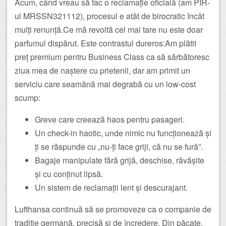
Acum, când vreau să fac o reclamație oficială (am PIR-
ul MRSSN321112), procesul e atât de birocratic încât
mulți renunță.Ce mă revoltă cel mai tare nu este doar
parfumul dispărut. Este contrastul dureros:Am plătit
preț premium pentru Business Class ca să sărbătoresc
ziua mea de naștere cu prietenii, dar am primit un
serviciu care seamănă mai degrabă cu un low-cost
scump:
Greve care creează haos pentru pasageri.
Un check-in haotic, unde nimic nu funcționează și
ți se răspunde cu „nu-ți face griji, că nu se fură”.
Bagaje manipulate fără grijă, deschise, răvășite
și cu conținut lipsă.
Un sistem de reclamații lent și descurajant.
Lufthansa continuă să se promoveze ca o companie de
tradiție germană, precisă și de încredere. Din păcate,