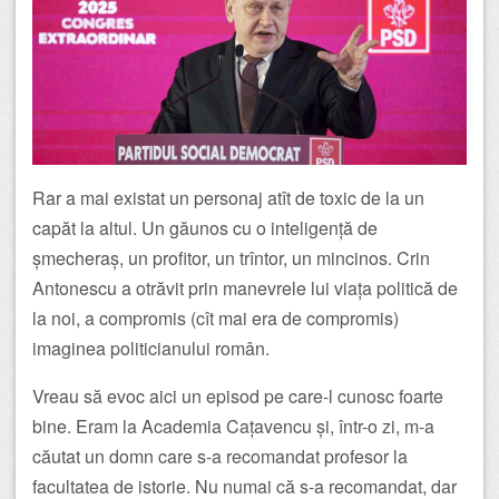
Rar a mai existat un personaj atît de toxic de la un
capăt la altul. Un găunos cu o inteligență de
șmecheraș, un profitor, un trîntor, un mincinos. Crin
Antonescu a otrăvit prin manevrele lui viața politică de
la noi, a compromis (cît mai era de compromis)
imaginea politicianului român.
Vreau să evoc aici un episod pe care-l cunosc foarte
bine. Eram la Academia Cațavencu și, într-o zi, m-a
căutat un domn care s-a recomandat profesor la
facultatea de istorie. Nu numai că s-a recomandat, dar