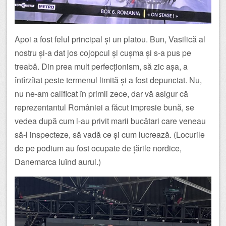
Apoi a fost felul principal și un platou. Bun, Vasilică al
nostru și-a dat jos cojopcul și cușma și s-a pus pe
treabă. Din prea mult perfecționism, să zic așa, a
întîrzîiat peste termenul limită și a fost depunctat. Nu,
nu ne-am calificat în primii zece, dar vă asigur că
reprezentantul României a făcut impresie bună, se
vedea după cum l-au privit marii bucătari care veneau
să-l inspecteze, să vadă ce și cum lucrează. (Locurile
de pe podium au fost ocupate de țările nordice,
Danemarca luînd aurul.)