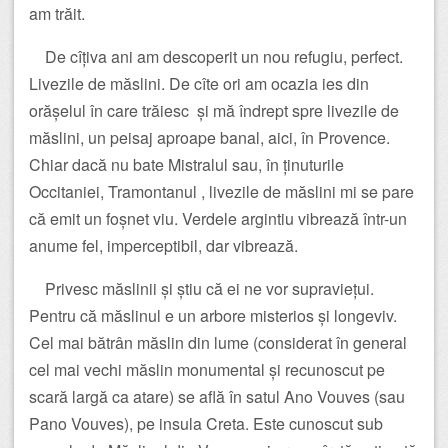
am trăit.
De cîțiva ani am descoperit un nou refugiu, perfect.
Livezile de măslini. De cîte ori am ocazia ies din
orășelul în care trăiesc și mă îndrept spre livezile de
măslini, un peisaj aproape banal, aici, în Provence.
Chiar dacă nu bate Mistralul sau, în ținuturile
Occitaniei, Tramontanul , livezile de măslini mi se pare
că emit un foșnet viu. Verdele argintiu vibrează într-un
anume fel, imperceptibil, dar vibrează.
Privesc măslinii și știu că ei ne vor supraviețui.
Pentru că măslinul e un arbore misterios și longeviv.
Cel mai bătrân măslin din lume (considerat în general
cel mai vechi măslin monumental și recunoscut pe
scară largă ca atare) se află în satul Ano Vouves (sau
Pano Vouves), pe insula Creta. Este cunoscut sub