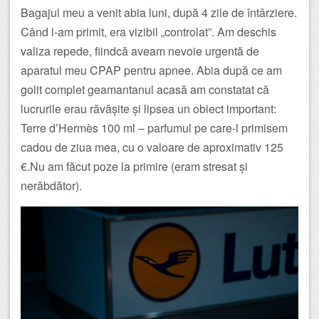
Bagajul meu a venit abia luni, după 4 zile de întârziere.
Când l-am primit, era vizibil „controlat”. Am deschis
valiza repede, fiindcă aveam nevoie urgentă de
aparatul meu CPAP pentru apnee. Abia după ce am
golit complet geamantanul acasă am constatat că
lucrurile erau răvășite și lipsea un obiect important:
Terre d’Hermès 100 ml – parfumul pe care-l primisem
cadou de ziua mea, cu o valoare de aproximativ 125
€.Nu am făcut poze la primire (eram stresat și
nerăbdător).