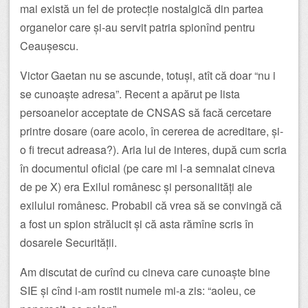
mai există un fel de protecție nostalgică din partea
organelor care și-au servit patria spionînd pentru
Ceaușescu.
Victor Gaetan nu se ascunde, totuși, atît că doar “nu i
se cunoaște adresa”. Recent a apărut pe lista
persoanelor acceptate de CNSAS să facă cercetare
printre dosare (oare acolo, în cererea de acreditare, și-
o fi trecut adreasa?). Aria lui de interes, după cum scria
în documentul oficial (pe care mi l-a semnalat cineva
de pe X) era Exilul românesc și personalități ale
exilului românesc. Probabil că vrea să se convingă că
a fost un spion strălucit și că asta rămîne scris în
dosarele Securității.
Am discutat de curînd cu cineva care cunoaște bine
SIE și cînd i-am rostit numele mi-a zis: “aoleu, ce