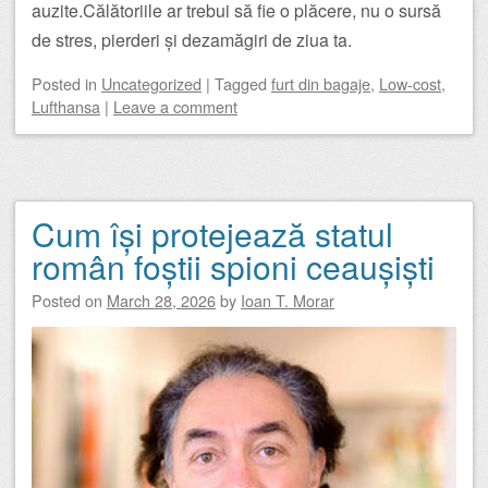
auzite.Călătoriile ar trebui să fie o plăcere, nu o sursă
de stres, pierderi și dezamăgiri de ziua ta.
Posted
in
Uncategorized
|
Tagged
furt din bagaje
,
Low-cost
,
Lufthansa
|
Leave a comment
Cum își protejează statul
român foștii spioni ceaușiști
Posted on
March 28, 2026
by
Ioan T. Morar