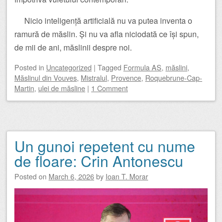
Nicio inteligență artificială nu va putea inventa o
ramură de măslin. Și nu va afla niciodată ce își spun,
de mii de ani, măslinii despre noi.
Posted
in
Uncategorized
|
Tagged
Formula AS
,
măslini
,
Măslinul din Vouves
,
Mistralul
,
Provence
,
Roquebrune-Cap-
Martin
,
ulei de măsline
|
1 Comment
Un gunoi repetent cu nume
de floare: Crin Antonescu
Posted on
March 6, 2026
by
Ioan T. Morar