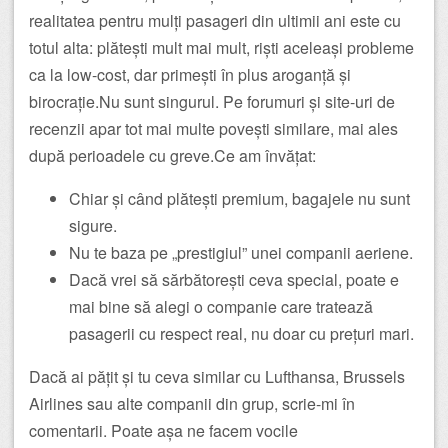
realitatea pentru mulți pasageri din ultimii ani este cu
totul alta: plătești mult mai mult, riști aceleași probleme
ca la low-cost, dar primești în plus aroganță și
birocrație.Nu sunt singurul. Pe forumuri și site-uri de
recenzii apar tot mai multe povești similare, mai ales
după perioadele cu greve.Ce am învățat:
Chiar și când plătești premium, bagajele nu sunt
sigure.
Nu te baza pe „prestigiul” unei companii aeriene.
Dacă vrei să sărbătorești ceva special, poate e
mai bine să alegi o companie care tratează
pasagerii cu respect real, nu doar cu prețuri mari.
Dacă ai pățit și tu ceva similar cu Lufthansa, Brussels
Airlines sau alte companii din grup, scrie-mi în
comentarii. Poate așa ne facem vocile