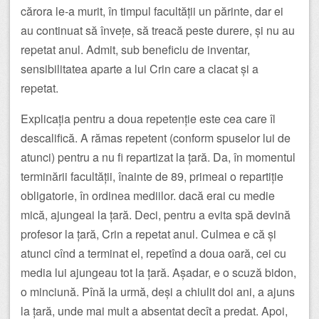
cărora le-a murit, în timpul facultății un părinte, dar ei
au continuat să învețe, să treacă peste durere, și nu au
repetat anul. Admit, sub beneficiu de inventar,
sensibilitatea aparte a lui Crin care a clacat și a
repetat.
Explicația pentru a doua repetenție este cea care îl
descalifică. A rămas repetent (conform spuselor lui de
atunci) pentru a nu fi repartizat la țară. Da, în momentul
terminării facultății, înainte de 89, primeai o repartiție
obligatorie, în ordinea mediilor. dacă erai cu medie
mică, ajungeai la țară. Deci, pentru a evita spă devină
profesor la țară, Crin a repetat anul. Culmea e că și
atunci cînd a terminat el, repetînd a doua oară, cei cu
media lui ajungeau tot la țară. Așadar, e o scuză bidon,
o minciună. Pînă la urmă, deși a chiulit doi ani, a ajuns
la țară, unde mai mult a absentat decît a predat. Apoi,