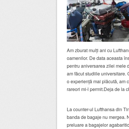
Am zburat mulți ani cu Lufthan
oamenilor. De data aceasta în
pentru aniversarea zilei mele 
am făcut studiile universitare
o experiență mai plăcută, am c
rareori mi-l permit.Deja de la c
La counter-ul Lufthansa din Ti
banda de bagaje nu mergea. Ni
preluare a bagajelor agabaritic