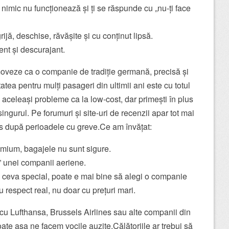
nimic nu funcționează și ți se răspunde cu „nu-ți face
ijă, deschise, răvășite și cu conținut lipsă.
ent și descurajant.
oveze ca o companie de tradiție germană, precisă și
atea pentru mulți pasageri din ultimii ani este cu totul
ști aceleași probleme ca la low-cost, dar primești în plus
ingurul. Pe forumuri și site-uri de recenzii apar tot mai
es după perioadele cu greve.Ce am învățat:
emium, bagajele nu sunt sigure.
” unei companii aeriene.
i ceva special, poate e mai bine să alegi o companie
u respect real, nu doar cu prețuri mari.
r cu Lufthansa, Brussels Airlines sau alte companii din
oate așa ne facem vocile auzite.Călătoriile ar trebui să