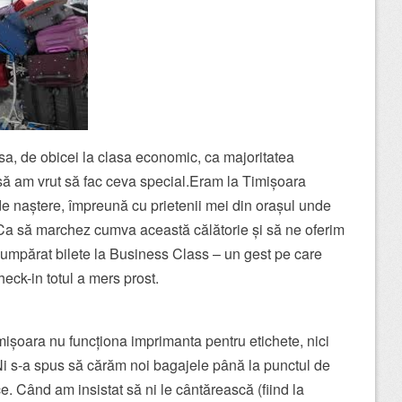
sa, de obicei la clasa economic, ca majoritatea
să am vrut să fac ceva special.Eram la Timișoara
de naștere, împreună cu prietenii mei din orașul unde
. Ca să marchez cumva această călătorie și să ne oferim
umpărat bilete la Business Class – un gest pe care
heck-in totul a mers prost.
mișoara nu funcționa imprimanta pentru etichete, nici
 s-a spus să cărăm noi bagajele până la punctul de
e. Când am insistat să ni le cântărească (fiind la