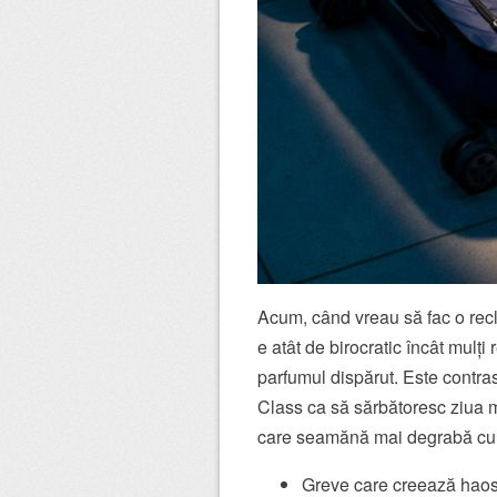
Acum, când vreau să fac o re
e atât de birocratic încât mulț
parfumul dispărut. Este contra
Class ca să sărbătoresc ziua m
care seamănă mai degrabă cu
Greve care creează haos