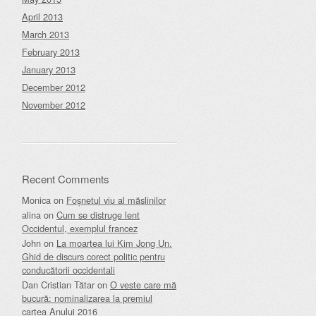
April 2013
March 2013
February 2013
January 2013
December 2012
November 2012
Recent Comments
Monica
on
Foșnetul viu al măslinilor
alina
on
Cum se distruge lent
Occidentul, exemplul francez
John
on
La moartea lui Kim Jong Un.
Ghid de discurs corect politic pentru
conducătorii occidentali
Dan Cristian Tătar
on
O veste care mă
bucură: nominalizarea la premiul
cartea Anului 2016