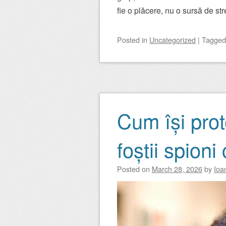
fie o plăcere, nu o sursă de str
Posted
in
Uncategorized
|
Tagge
Cum își pro
foștii spioni
Posted on
March 28, 2026
by
Ioa