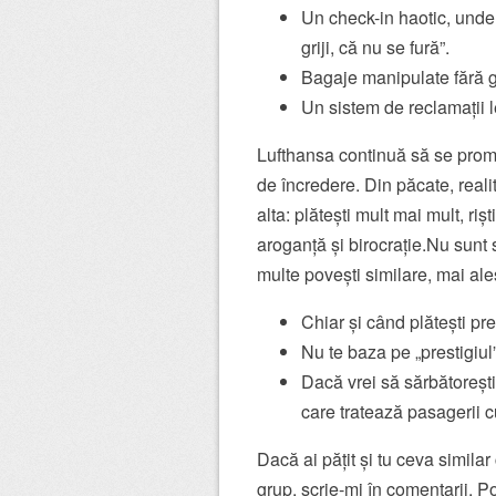
Un check-in haotic, unde 
griji, că nu se fură”.
Bagaje manipulate fără gr
Un sistem de reclamații l
Lufthansa continuă să se prom
de încredere. Din păcate, realit
alta: plătești mult mai mult, ri
aroganță și birocrație.Nu sunt s
multe povești similare, mai al
Chiar și când plătești pr
Nu te baza pe „prestigiul
Dacă vrei să sărbătoreșt
care tratează pasagerii c
Dacă ai pățit și tu ceva simila
grup, scrie-mi în comentarii. P