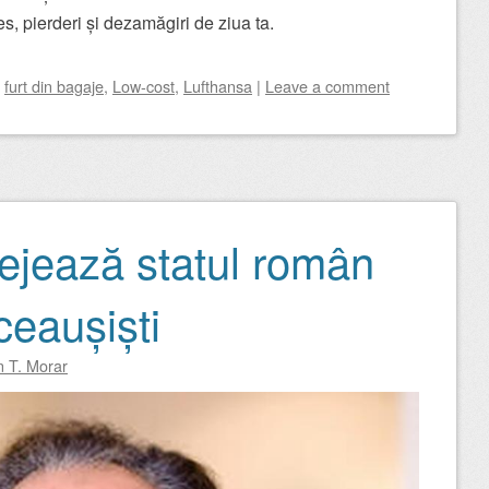
es, pierderi și dezamăgiri de ziua ta.
d
furt din bagaje
,
Low-cost
,
Lufthansa
|
Leave a comment
tejează statul român
 ceaușiști
n T. Morar