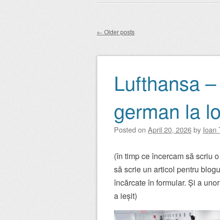
Main menu
to
content
←
Older posts
Post navigation
Lufthansa – 
german la l
Posted on
April 20, 2026
by
Ioan 
(în timp ce încercam să scriu o 
să scrie un articol pentru blog
încărcate în formular. Și a uno
a ieșit)