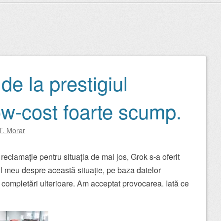
de la prestigiul
ow-cost foarte scump.
T. Morar
reclamație pentru situația de mai jos, Grok s-a oferit
ul meu despre această situație, pe baza datelor
r completări ulterioare. Am acceptat provocarea. Iată ce