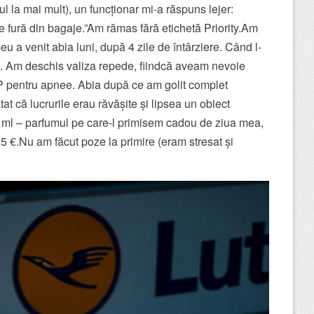
 la mai mult), un funcționar mi-a răspuns lejer:
e fură din bagaje.”Am rămas fără etichetă Priority.Am
eu a venit abia luni, după 4 zile de întârziere. Când l-
at”. Am deschis valiza repede, fiindcă aveam nevoie
 pentru apnee. Abia după ce am golit complet
 că lucrurile erau răvășite și lipsea un obiect
 ml – parfumul pe care-l primisem cadou de ziua mea,
5 €.Nu am făcut poze la primire (eram stresat și