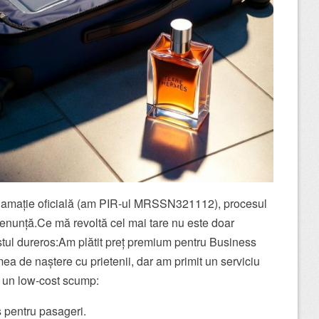
clamație oficială (am PIR-ul MRSSN321112), procesul
i renunță.Ce mă revoltă cel mai tare nu este doar
stul dureros:Am plătit preț premium pentru Business
ea de naștere cu prietenii, dar am primit un serviciu
 un low-cost scump:
 pentru pasageri.