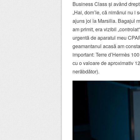
Business Class și având dreptul
„Hai, dom’le, că nimănui nu i s
ajuns joi la Marsilia. Bagajul m
am primit, era vizibil „control
urgentă de aparatul meu CPAP
geamantanul acasă am constatat
important: Terre d’Hermès 100
cu o valoare de aproximativ 12
nerăbdător).