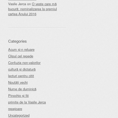
Vasile Jerca
on
O veste care mă
bucură: nominalizarea la premiul
cartea Anului 2016
Categories
Acum și-n reluare
Clipul cel repede
Confuzia non-valorilor
cultură şi dictatură
lecturi pentru citit
Noutăţi vechi
Nume de duminică
Pinochio şi fiii
primite de la Vasile Jerca
repejoare
Uncategorized