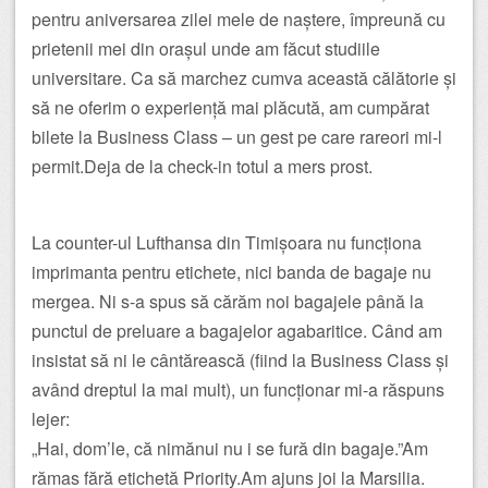
pentru aniversarea zilei mele de naștere, împreună cu
prietenii mei din orașul unde am făcut studiile
universitare. Ca să marchez cumva această călătorie și
să ne oferim o experiență mai plăcută, am cumpărat
bilete la Business Class – un gest pe care rareori mi-l
permit.Deja de la check-in totul a mers prost.
La counter-ul Lufthansa din Timișoara nu funcționa
imprimanta pentru etichete, nici banda de bagaje nu
mergea. Ni s-a spus să cărăm noi bagajele până la
punctul de preluare a bagajelor agabaritice. Când am
insistat să ni le cântărească (fiind la Business Class și
având dreptul la mai mult), un funcționar mi-a răspuns
lejer:
„Hai, dom’le, că nimănui nu i se fură din bagaje.”Am
rămas fără etichetă Priority.Am ajuns joi la Marsilia.