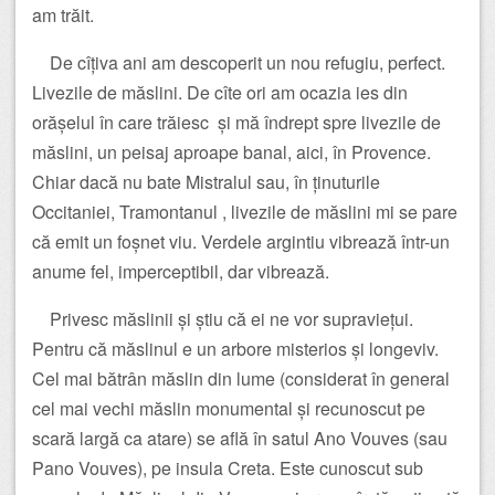
am trăit.
De cîțiva ani am descoperit un nou refugiu, perfect.
Livezile de măslini. De cîte ori am ocazia ies din
orășelul în care trăiesc și mă îndrept spre livezile de
măslini, un peisaj aproape banal, aici, în Provence.
Chiar dacă nu bate Mistralul sau, în ținuturile
Occitaniei, Tramontanul , livezile de măslini mi se pare
că emit un foșnet viu. Verdele argintiu vibrează într-un
anume fel, imperceptibil, dar vibrează.
Privesc măslinii și știu că ei ne vor supraviețui.
Pentru că măslinul e un arbore misterios și longeviv.
Cel mai bătrân măslin din lume (considerat în general
cel mai vechi măslin monumental și recunoscut pe
scară largă ca atare) se află în satul Ano Vouves (sau
Pano Vouves), pe insula Creta. Este cunoscut sub