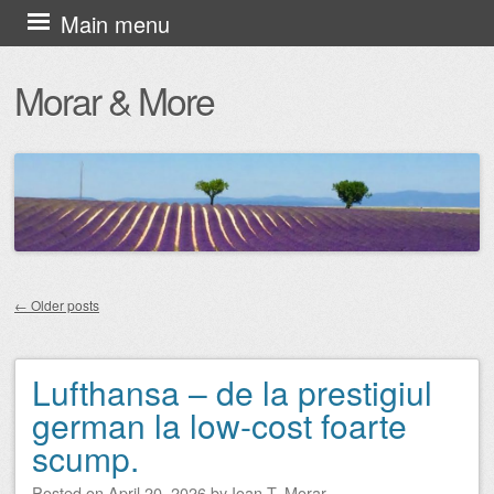
Skip
Main menu
to
Morar & More
content
←
Older posts
Post navigation
Lufthansa – de la prestigiul
german la low-cost foarte
scump.
Posted on
April 20, 2026
by
Ioan T. Morar