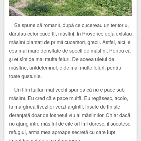
Se spune că romanii, după ce cucereau un teritoriu,
dăruiau celor cuceriți, măslini. În Provence deja existau
măslini plantați de primii cuceritori, grecii. Astfel, aici, e
cea mai mare densitate de specii de măslini. Pentru că
și ei sînt de mai multe feluri. De aceea uleiul de
măsline, untdelemnul, e de mai multe feluri, pentru
toate gusturile.
Un film italian mai vechi spunea că nu e pace sub
măslini. Eu cred că e pace multă. Eu regăsesc, acolo,
la marginea livezilor verzi-argintii, insule de liniște
deranjată doar de foșnetul viu al măslinilor. Chiar dacă
nu ajung între măslini de cîte ori îmi doresc, îi socotesc
refugiul, arma mea aproape secretă cu care lupt
împotriva vuietului contemporan.