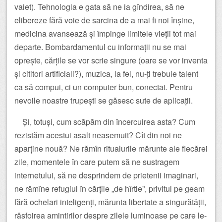
vaiet). Tehnologia e gata să ne ia gîndirea, să ne
elibereze fără voie de sarcina de a mai fi noi înșine,
medicina avansează și împinge limitele vieții tot mai
departe. Bombardamentul cu informații nu se mai
oprește, cărțile se vor scrie singure (oare se vor inventa
și cititori artificiali?), muzica, la fel, nu-ți trebuie talent
ca să compui, ci un computer bun, conectat. Pentru
nevoile noastre trupești se găsesc sute de aplicații.
Și, totuși, cum scăpăm din încercuirea asta? Cum
rezistăm acestui asalt neasemuit? Cît din noi ne
aparține nouă? Ne rămîn ritualurile mărunte ale fiecărei
zile, momentele în care putem să ne sustragem
internetului, să ne desprindem de prietenii imaginari,
ne rămîne refugiul în cărțile „de hîrtie”, privitul pe geam
fără ochelari inteligenți, mărunta libertate a singurătății,
răsfoirea amintirilor despre zilele luminoase pe care le-