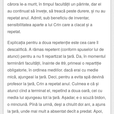
cărora le-a murit, în timpul facultății un părinte, dar ei
au continuat să învețe, să treacă peste durere, și nu au
repetat anul. Admit, sub beneficiu de inventar,
sensibilitatea aparte a lui Crin care a clacat și a
repetat.
Explicația pentru a doua repetenție este cea care îl
descalifică. A rămas repetent (conform spuselor lui de
atunci) pentru a nu fi repartizat la țară. Da, în momentul
terminării facultății, înainte de 89, primeai o repartiție
obligatorie, în ordinea mediilor. dacă erai cu medie
mică, ajungeai la țară. Deci, pentru a evita spă devină
profesor la țară, Crin a repetat anul. Culmea e că și
atunci cînd a terminat el, repetînd a doua oară, cei cu
media lui ajungeau tot la țară. Așadar, e o scuză bidon,
o minciună. Pînă la urmă, deși a chiulit doi ani, a ajuns
la țară, unde mai mult a absentat decît a predat. Apoi,