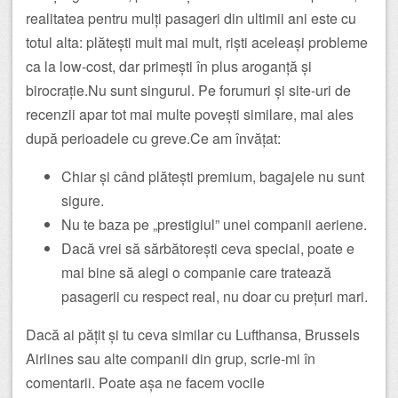
realitatea pentru mulți pasageri din ultimii ani este cu
totul alta: plătești mult mai mult, riști aceleași probleme
ca la low-cost, dar primești în plus aroganță și
birocrație.Nu sunt singurul. Pe forumuri și site-uri de
recenzii apar tot mai multe povești similare, mai ales
după perioadele cu greve.Ce am învățat:
Chiar și când plătești premium, bagajele nu sunt
sigure.
Nu te baza pe „prestigiul” unei companii aeriene.
Dacă vrei să sărbătorești ceva special, poate e
mai bine să alegi o companie care tratează
pasagerii cu respect real, nu doar cu prețuri mari.
Dacă ai pățit și tu ceva similar cu Lufthansa, Brussels
Airlines sau alte companii din grup, scrie-mi în
comentarii. Poate așa ne facem vocile