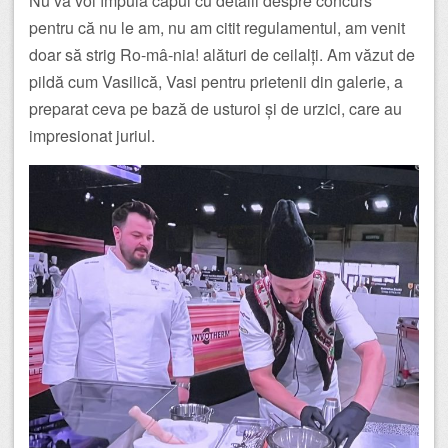
Nu vă voi împuia capul cu detalii despre concurs
pentru că nu le am, nu am citit regulamentul, am venit
doar să strig Ro-mâ-nia! alături de ceilalți. Am văzut de
pildă cum Vasilică, Vasi pentru prietenii din galerie, a
preparat ceva pe bază de usturoi și de urzici, care au
impresionat juriul.