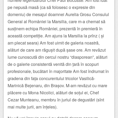
numele legendarului Chef Paul Bocusse. Am fost luat
pe nepusă masă (ca să folosesc o expresie din
domeniu) de mesajul doamnei Aurelia Grosu Consulul
General al României la Marsilia, care m-a chemat să
susținem echipa României, prezentă în premieră în
această competiție. Am ajuns la Marsilia la prînz ( și
am plecat seara) Am fost uimit de galeria noastră,
alături de care am răgușit după șase ore. Am revăzut
lume cunoscută din cercul nostru “diasporean”, alături
de o galerie consistentă venită din țară în scopuri
profesionale, bucătari în majoritate Am fost îndrumat în
gradena din fața concurentului tricolor Vasilică-
Marinică Bejenaru, din Brașov. M-am revăzut cu mare
plăcere cu Mona Nicolici, alături de soțul ei, Chef
Cezar Munteanu, membru în juriul de degustări (sînt
mai multe jurii, am înțeles).