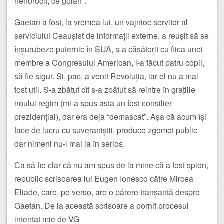
nenorocit, ce golan”.
Gaetan a fost, la vremea lui, un vajnioc servitor al
serviciului Ceaușist de informații externe, a reușit să se
înșurubeze puternic în SUA, s-a căsătorit cu fiica unei
membre a Congresului American, i-a făcut patru copii,
să fie sigur. Și, pac, a venit Revoluția, iar el nu a mai
fost util. S-a zbătut cît s-a zbătut să reintre în grațiile
noului regim (mi-a spus asta un fost consilier
prezidențial), dar era deja “demascat”. Așa că acum își
face de lucru cu suveraniștii, produce zgomot public
dar nimeni nu-l mai ia în serios.
Ca să fie clar că nu am spus de la mine că a fost spion,
republic scrisoarea lui Eugen Ionesco către Mircea
Eliade, care, pe verso, are o părere tranșantă despre
Gaetan. De la această scrisoare a pornit procesul
intentat mie de VG