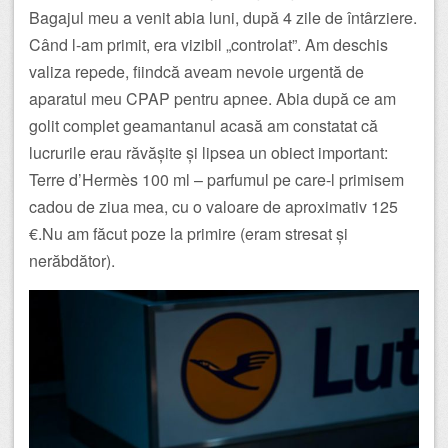
Bagajul meu a venit abia luni, după 4 zile de întârziere.
Când l-am primit, era vizibil „controlat”. Am deschis
valiza repede, fiindcă aveam nevoie urgentă de
aparatul meu CPAP pentru apnee. Abia după ce am
golit complet geamantanul acasă am constatat că
lucrurile erau răvășite și lipsea un obiect important:
Terre d’Hermès 100 ml – parfumul pe care-l primisem
cadou de ziua mea, cu o valoare de aproximativ 125
€.Nu am făcut poze la primire (eram stresat și
nerăbdător).