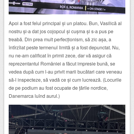
Apoi a fost felul principal și un platou. Bun, Vasilică al
nostru și-a dat jos cojopcul și cușma și s-a pus pe
treabă. Din prea mult perfecționism, să zic așa, a
întîrzîiat peste termenul limită și a fost depunctat. Nu,
nu ne-am calificat în primii zece, dar vă asigur că
reprezentantul României a făcut impresie bună, se
vedea după cum l-au privit marii bucătari care veneau
să-l inspecteze, să vadă ce și cum lucrează. (Locurile
de pe podium au fost ocupate de țările nordice,
Danemarca luînd aurul.)