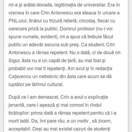
mi-a și arătat dovada, legitimația de universitar. Era în
vremea în care Crin Antonescu era steaua în urcare a
PNL-ului, tînârul cu frizură rebelă, cîrcotaș, flecar cu
oarecare priză la public. Domnul profesor (nu-i voi
spune numele, evident), mi-a spus că trebuie făcut
public un adevăr ascuns sub preș. Ca student, Crin
Antonescu a rămas repetent. Nu o dată, ci de două ori.
Sigur, ăsta nu e un capăt de țară, au mai fost și
probabil vor mai fi repetenți. Am avut și în redacția
Cațavencu un netrebnic din ăsta care acum se dă
luptător pe tărîmul cultural.
După ce l-am demascat, Crin a avut o explicație
jenantă, care-l așează și mai comod în rîndul
ticăloșilor: prima dată a rămas repetent pentru că i-a
murit tatăl. Da, îmi pare rău, e un motiv , să zicem,
acceptabil. Deși au mai existat cazuri de studenți