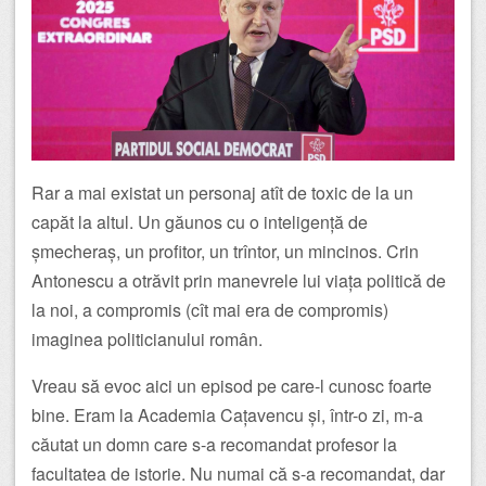
Rar a mai existat un personaj atît de toxic de la un
capăt la altul. Un găunos cu o inteligență de
șmecheraș, un profitor, un trîntor, un mincinos. Crin
Antonescu a otrăvit prin manevrele lui viața politică de
la noi, a compromis (cît mai era de compromis)
imaginea politicianului român.
Vreau să evoc aici un episod pe care-l cunosc foarte
bine. Eram la Academia Cațavencu și, într-o zi, m-a
căutat un domn care s-a recomandat profesor la
facultatea de istorie. Nu numai că s-a recomandat, dar