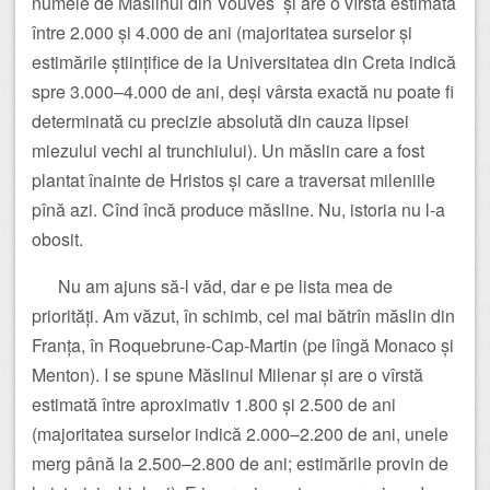
numele de Măslinul din Vouves și are o vîrstă estimată
între 2.000 și 4.000 de ani (majoritatea surselor și
estimările științifice de la Universitatea din Creta indică
spre 3.000–4.000 de ani, deși vârsta exactă nu poate fi
determinată cu precizie absolută din cauza lipsei
miezului vechi al trunchiului). Un măslin care a fost
plantat înainte de Hristos și care a traversat mileniile
pînă azi. Cînd încă produce măsline. Nu, istoria nu l-a
obosit.
Nu am ajuns să-l văd, dar e pe lista mea de
priorități. Am văzut, în schimb, cel mai bătrîn măslin din
Franța, în Roquebrune-Cap-Martin (pe lîngă Monaco și
Menton). I se spune Măslinul Milenar și are o vîrstă
estimată între aproximativ 1.800 și 2.500 de ani
(majoritatea surselor indică 2.000–2.200 de ani, unele
merg până la 2.500–2.800 de ani; estimările provin de