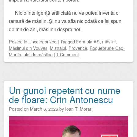
Nicio inteligență artificială nu va putea inventa o
ramură de măslin. Și nu va afla niciodată ce își spun,
de mii de ani, măslinii despre noi.
Posted
in
Uncategorized
|
Tagged
Formula AS
,
măslini
,
Măslinul din Vouves
,
Mistralul
,
Provence
,
Roquebrune-Cap-
Martin
,
ulei de măsline
|
1 Comment
Un gunoi repetent cu nume
de floare: Crin Antonescu
Posted on
March 6, 2026
by
Ioan T. Morar