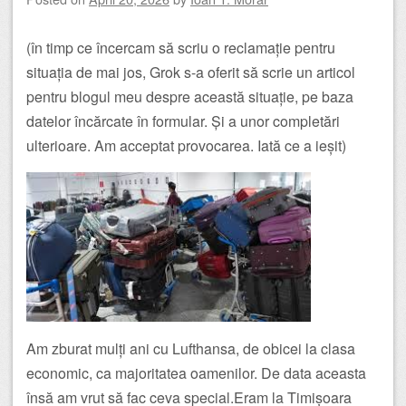
(în timp ce încercam să scriu o reclamație pentru
situația de mai jos, Grok s-a oferit să scrie un articol
pentru blogul meu despre această situație, pe baza
datelor încărcate în formular. Și a unor completări
ulterioare. Am acceptat provocarea. Iată ce a ieșit)
Am zburat mulți ani cu Lufthansa, de obicei la clasa
economic, ca majoritatea oamenilor. De data aceasta
însă am vrut să fac ceva special.Eram la Timișoara