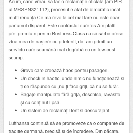
Acum, când vreau să fac o reclamație oficială (am PIR-
ul MRSSN321112), procesul e atât de birocratic încât
mulți renunță.Ce mă revoltă cel mai tare nu este doar
parfumul dispărut. Este contrastul dureros:Am plătit
preț premium pentru Business Class ca să sărbătoresc
ziua mea de naștere cu prietenii, dar am primit un
serviciu care seamănă mai degrabă cu un low-cost
scump:
Greve care creează haos pentru pasageri.
Un check-in haotic, unde nimic nu funcționează și
ți se răspunde cu „nu-ți face griji, că nu se fură”.
Bagaje manipulate fără grijă, deschise, răvășite
și cu conținut lipsă.
Un sistem de reclamații lent și descurajant.
Lufthansa continuă să se promoveze ca o companie de
tradiție germană, precisă și de încredere. Din păcate,