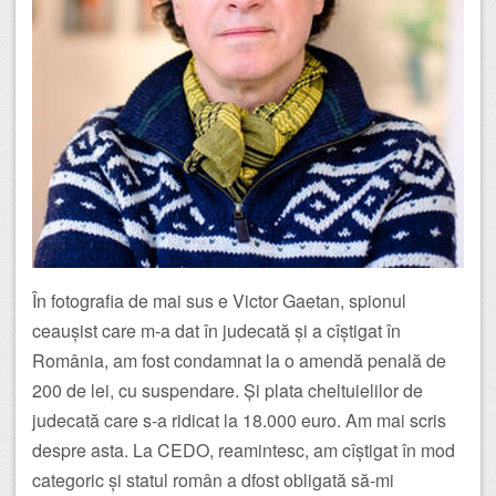
În fotografia de mai sus e Victor Gaetan, spionul
ceaușist care m-a dat în judecată și a cîștigat în
România, am fost condamnat la o amendă penală de
200 de lei, cu suspendare. Și plata cheltuielilor de
judecată care s-a ridicat la 18.000 euro. Am mai scris
despre asta. La CEDO, reamintesc, am cîștigat în mod
categoric și statul român a dfost obligată să-mi