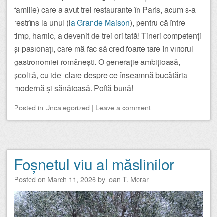
familie) care a avut trei restaurante în Paris, acum s-a
restrîns la unul (l
a Grande Maison
), pentru că între
timp, harnic, a devenit de trei ori tată! Tineri competenți
și pasionați, care mă fac să cred foarte tare în viitorul
gastronomiei românești. O generație ambițioasă,
școlită, cu idei clare despre ce înseamnă bucătăria
modernă și sănătoasă. Poftă bună!
Posted
in
Uncategorized
|
Leave a comment
Foșnetul viu al măslinilor
Posted on
March 11, 2026
by
Ioan T. Morar