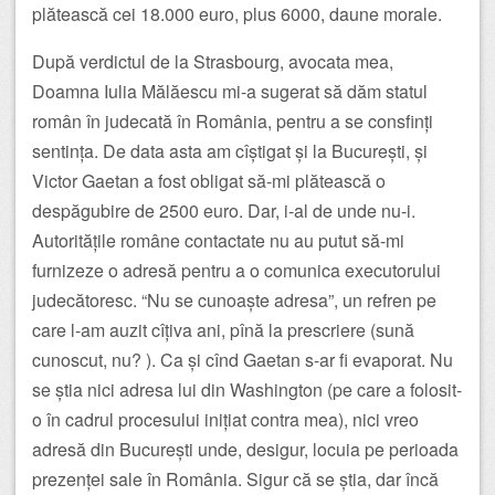
plătească cei 18.000 euro, plus 6000, daune morale.
După verdictul de la Strasbourg, avocata mea,
Doamna Iulia Mălăescu mi-a sugerat să dăm statul
român în judecată în România, pentru a se consfinți
sentința. De data asta am cîștigat și la București, și
Victor Gaetan a fost obligat să-mi plătească o
despăgubire de 2500 euro. Dar, i-al de unde nu-i.
Autoritățile române contactate nu au putut să-mi
furnizeze o adresă pentru a o comunica executorului
judecătoresc. “Nu se cunoaște adresa”, un refren pe
care l-am auzit cîțiva ani, pînă la prescriere (sună
cunoscut, nu? ). Ca și cînd Gaetan s-ar fi evaporat. Nu
se știa nici adresa lui din Washington (pe care a folosit-
o în cadrul procesului inițiat contra mea), nici vreo
adresă din București unde, desigur, locuia pe perioada
prezenței sale în România. Sigur că se știa, dar încă