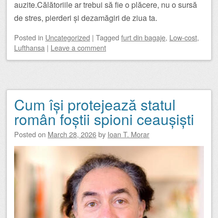
auzite.Călătoriile ar trebui să fie o plăcere, nu o sursă
de stres, pierderi și dezamăgiri de ziua ta.
Posted
in
Uncategorized
|
Tagged
furt din bagaje
,
Low-cost
,
Lufthansa
|
Leave a comment
Cum își protejează statul
român foștii spioni ceaușiști
Posted on
March 28, 2026
by
Ioan T. Morar