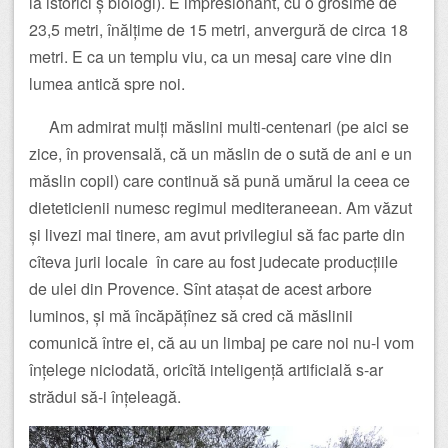
la istorici ș biologi). E impresionant, cu o grosime de
23,5 metri, înălțime de 15 metri, anvergură de circa 18
metri. E ca un templu viu, ca un mesaj care vine din
lumea antică spre noi.
Am admirat mulți măslini multi-centenari (pe aici se
zice, în provensală, că un măslin de o sută de ani e un
măslin copil) care continuă să pună umărul la ceea ce
dieteticienii numesc regimul mediteraneean. Am văzut
și livezi mai tinere, am avut privilegiul să fac parte din
cîteva jurii locale în care au fost judecate producțiile
de ulei din Provence. Sînt atașat de acest arbore
luminos, și mă încăpățînez să cred că măslinii
comunică între ei, că au un limbaj pe care noi nu-l vom
înțelege niciodată, oricîtă inteligență artificială s-ar
strădui să-i înțeleagă.