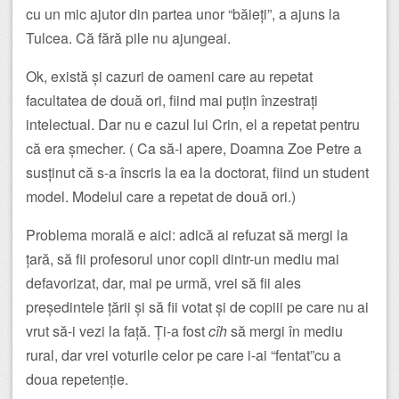
cu un mic ajutor din partea unor “băieți”, a ajuns la
Tulcea. Că fără pile nu ajungeai.
Ok, există și cazuri de oameni care au repetat
facultatea de două ori, fiind mai puțin înzestrați
intelectual. Dar nu e cazul lui Crin, el a repetat pentru
că era șmecher. ( Ca să-l apere, Doamna Zoe Petre a
susținut că s-a înscris la ea la doctorat, fiind un student
model. Modelul care a repetat de două ori.)
Problema morală e aici: adică ai refuzat să mergi la
țară, să fii profesorul unor copii dintr-un mediu mai
defavorizat, dar, mai pe urmă, vrei să fii ales
președintele țării și să fii votat și de copiii pe care nu ai
vrut să-i vezi la față. Ți-a fost
cîh
să mergi în mediu
rural, dar vrei voturile celor pe care i-ai “fentat”cu a
doua repetenție.