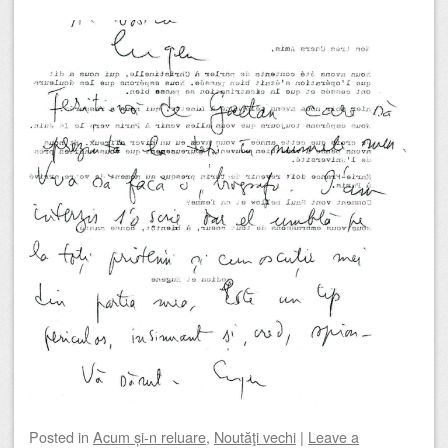
Posted
in
Acum și-n reluare
,
Noutăţi vechi
|
Leave a