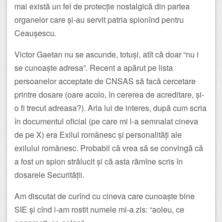
mai există un fel de protecție nostalgică din partea
organelor care și-au servit patria spionînd pentru
Ceaușescu.
Victor Gaetan nu se ascunde, totuși, atît că doar “nu i
se cunoaște adresa”. Recent a apărut pe lista
persoanelor acceptate de CNSAS să facă cercetare
printre dosare (oare acolo, în cererea de acreditare, și-
o fi trecut adreasa?). Aria lui de interes, după cum scria
în documentul oficial (pe care mi l-a semnalat cineva
de pe X) era Exilul românesc și personalități ale
exilului românesc. Probabil că vrea să se convingă că
a fost un spion strălucit și că asta rămîne scris în
dosarele Securității.
Am discutat de curînd cu cineva care cunoaște bine
SIE și cînd i-am rostit numele mi-a zis: “aoleu, ce