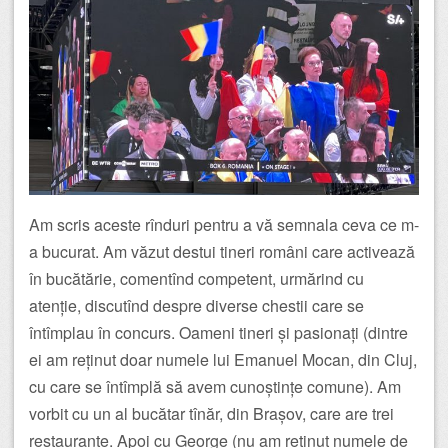
Am scris aceste rînduri pentru a vă semnala ceva ce m-
a bucurat. Am văzut destui tineri români care activează
în bucătărie, comentînd competent, urmărind cu
atenție, discutînd despre diverse chestii care se
întîmplau în concurs. Oameni tineri și pasionați (dintre
ei am reținut doar numele lui Emanuel Mocan, din Cluj,
cu care se întîmplă să avem cunoștințe comune). Am
vorbit cu un al bucătar tînăr, din Brașov, care are trei
restaurante. Apoi cu George (nu am reținut numele de