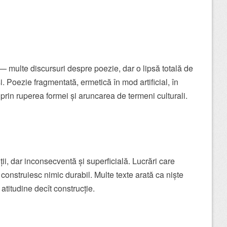
— multe discursuri despre poezie, dar o lipsă totală de
i. Poezie fragmentată, ermetică în mod artificial, în
in ruperea formei și aruncarea de termeni culturali.
i, dar inconsecventă și superficială. Lucrări care
onstruiesc nimic durabil. Multe texte arată ca niște
titudine decît construcție.