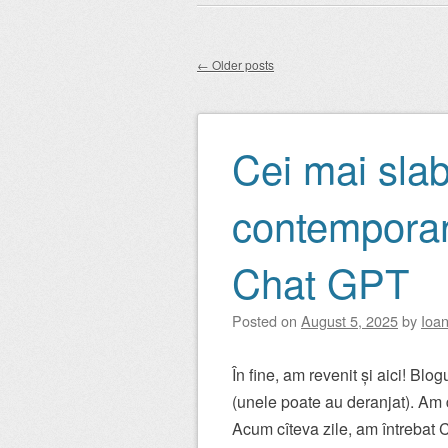
Main menu
to
content
←
Older posts
Post navigation
Cei mai slab
contemporani
Chat GPT
Posted on
August 5, 2025
by
Ioan
În fine, am revenit și aici! Blog
(unele poate au deranjat). Am du
Acum cîteva zile, am întrebat 