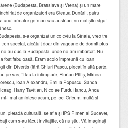
unărene (Budapesta, Bratislava și Viena) și un mare
chiriat de organizatori era Steaua Dunării, patru
ea unui armator german sau austriac, nu mai știu sigur.
ânesc.
apesta, s-a organizat un colcviu la Sinaia, vreo trei
n tren special, alcătuit doar din vagoane de dormit plus
e ne-au dus la Budapesta, unde ne-am îmbarcat. Nu
are a fost fabuloasă. Eram acolo împreună cu Ioan
i din Divertis (fără Ghiuri Pascu, plecat în altă parte,
u pe vas, îi iau la întîmplare, Florian Pittiș, Mircea
Sorescu, Ioan Alexandru, Emilia Popescu, Sanda
lceag, Harry Tavitian, Nicolae Furdui Iancu, Anca
nu mi-i mai amintesc acum, pe loc. Oricum, multă și
, pleiadă culturală, se afla și IPS Pimen al Sucevei,
bați cum s-au făcut invitațiile, că nu știu. Vă imaginați