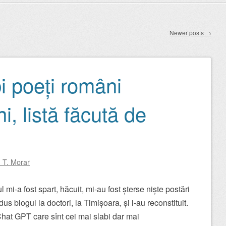
Newer posts
→
i poeți români
, listă făcută de
 T. Morar
ul mi-a fost spart, hăcuit, mi-au fost șterse niște postări
s blogul la doctori, la Timișoara, și l-au reconstituit.
Chat GPT care sînt cei mai slabi dar mai