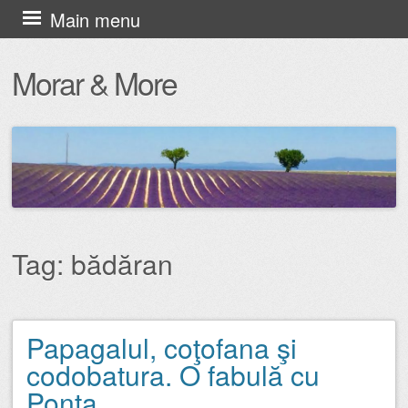
Skip
Main menu
to
Morar & More
content
Tag:
bădăran
Papagalul, coţofana şi
Post navigation
codobatura. O fabulă cu
Ponta