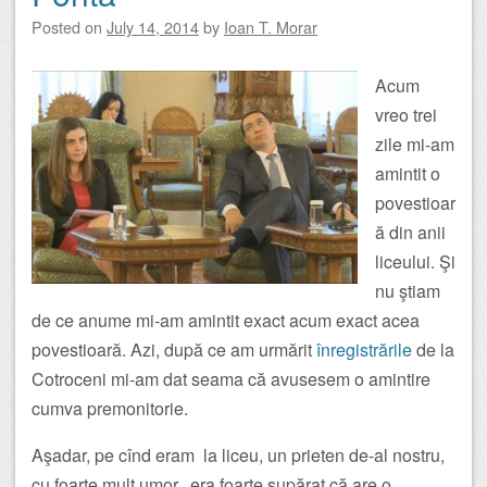
Posted on
July 14, 2014
by
Ioan T. Morar
Acum
vreo trei
zile mi-am
amintit o
povestioar
ă din anii
liceului. Şi
nu ştiam
de ce anume mi-am amintit exact acum exact acea
povestioară. Azi, după ce am urmărit
înregistrările
de la
Cotroceni mi-am dat seama că avusesem o amintire
cumva premonitorie.
Aşadar, pe cînd eram la liceu, un prieten de-al nostru,
cu foarte mult umor, era foarte supărat că are o