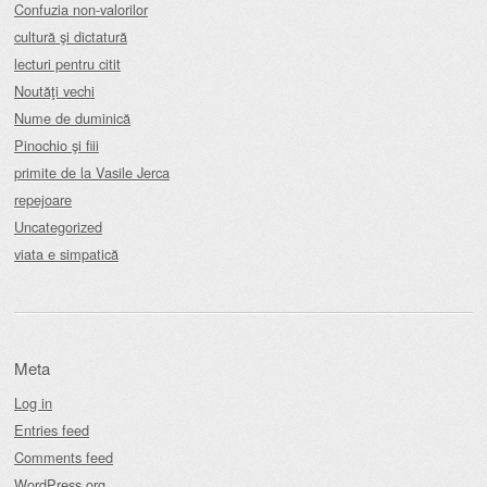
Confuzia non-valorilor
cultură şi dictatură
lecturi pentru citit
Noutăţi vechi
Nume de duminică
Pinochio şi fiii
primite de la Vasile Jerca
repejoare
Uncategorized
viata e simpatică
Meta
Log in
Entries feed
Comments feed
WordPress.org