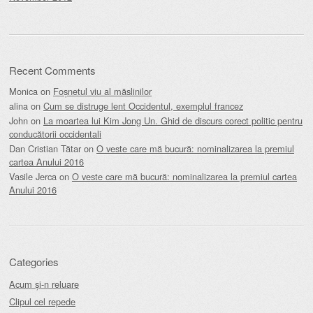
Recent Comments
Monica
on
Foșnetul viu al măslinilor
alina
on
Cum se distruge lent Occidentul, exemplul francez
John
on
La moartea lui Kim Jong Un. Ghid de discurs corect politic pentru
conducătorii occidentali
Dan Cristian Tătar
on
O veste care mă bucură: nominalizarea la premiul
cartea Anului 2016
Vasile Jerca
on
O veste care mă bucură: nominalizarea la premiul cartea
Anului 2016
Categories
Acum și-n reluare
Clipul cel repede