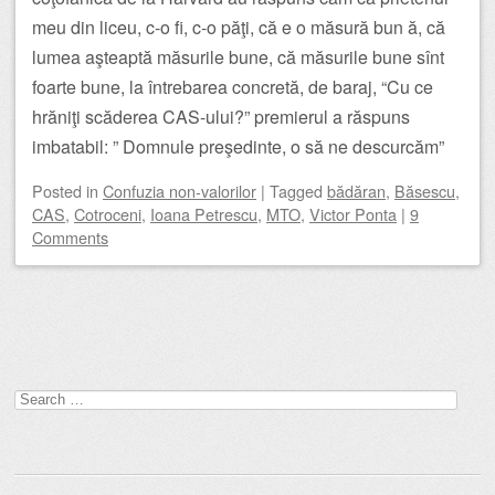
meu din liceu, c-o fi, c-o păţi, că e o măsură bun ă, că
lumea aşteaptă măsurile bune, că măsurile bune sînt
foarte bune, la întrebarea concretă, de baraj, “Cu ce
hrăniţi scăderea CAS-ului?” premierul a răspuns
imbatabil: ” Domnule preşedinte, o să ne descurcăm”
Posted
in
Confuzia non-valorilor
|
Tagged
bădăran
,
Băsescu
,
CAS
,
Cotroceni
,
Ioana Petrescu
,
MTO
,
Victor Ponta
|
9
Comments
Post navigation
Search
for: