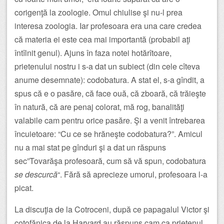
corigenţă la zoologie. Omul chiulise şi nu-l prea
interesa zoologia. Iar profesoara era una care credea
că materia ei este cea mai importantă (probabil aţi
întîlnit genul). Ajuns în faza notei hotărîtoare,
prietenului nostru i s-a dat un subiect (din cele cîteva
anume desemnate): codobatura. A stat el, s-a gîndit, a
spus că e o pasăre, că face ouă, că zboară, că trăieşte
în natură, că are penaj colorat, mă rog, banalităţi
valabile cam pentru orice pasăre. Şi a venit întrebarea
încuietoare: “Cu ce se hrăneşte codobatura?”. Amicul
nu a mai stat pe gînduri şi a dat un răspuns
sec”Tovarăşa profesoară, cum să vă spun, codobatura
se descurcă
“. Fără să aprecieze umorul, profesoara l-a
picat.
La discuţia de la Cotroceni, după ce papagalul Victor şi
coţofănica de la Harvard au răspuns cam ca prietenul