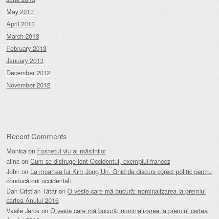
May 2013
April 2013
March 2013
February 2013
January 2013
December 2012
November 2012
Recent Comments
Monica
on
Foșnetul viu al măslinilor
alina
on
Cum se distruge lent Occidentul, exemplul francez
John
on
La moartea lui Kim Jong Un. Ghid de discurs corect politic pentru
conducătorii occidentali
Dan Cristian Tătar
on
O veste care mă bucură: nominalizarea la premiul
cartea Anului 2016
Vasile Jerca
on
O veste care mă bucură: nominalizarea la premiul cartea