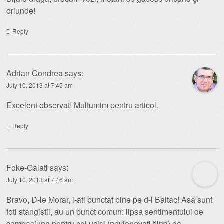
oriunde!
Reply
Adrian Condrea
says:
July 10, 2013 at 7:45 am
Excelent observat! Mulțumim pentru articol.
Reply
Foke-Galati
says:
July 10, 2013 at 7:46 am
Bravo, D-le Morar, l-ati punctat bine pe d-l Baltac! Asa sunt
toti stangistii, au un punct comun: lipsa sentimentului de
compasiune pentru cei ucisi (nevionovati fiind) de