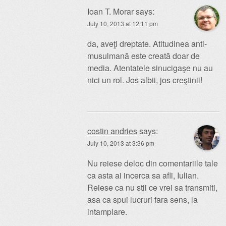
Ioan T. Morar
says:
July 10, 2013 at 12:11 pm
da, aveţi dreptate. Atitudinea anti-
musulmană este creată doar de
media. Atentatele sinucigaşe nu au
nici un rol. Jos albii, jos creştinii!
costin andries
says:
July 10, 2013 at 3:36 pm
Nu reiese deloc din comentariile tale
ca asta ai incerca sa afli, Iulian.
Reiese ca nu stii ce vrei sa transmiti,
asa ca spui lucruri fara sens, la
intamplare.