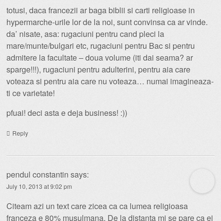
totusi, daca francezii ar baga biblii si carti religioase in
hypermarche-urile lor de la noi, sunt convinsa ca ar vinde.
da’ nisate, asa: rugaciuni pentru cand pleci la
mare/munte/bulgari etc, rugaciuni pentru Bac si pentru
admitere la facultate – doua volume (iti dai seama? ar
sparge!!!), rugaciuni pentru adulterini, pentru aia care
voteaza si pentru aia care nu voteaza… numai imagineaza-
ti ce varietate!
pfuai! deci asta e deja business! :))
Reply
pendul constantin
says:
July 10, 2013 at 9:02 pm
Citeam azi un text care zicea ca ca lumea religioasa
franceza e 80% musulmana. De la distanta mi se pare ca ei