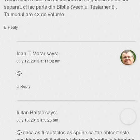
separat, ci fac parte din Biblie (Vechiul Testament) .
Talmudul are 43 de volume.
Reply
Ioan T. Morar
says:
July 12, 2013 at 11:02 am
🙂
Reply
Iulian Baltac
says:
July 15, 2013 at 6:25 pm
🙂 daca as fi rautacios as spune ca “de obicei” este
mai bine sa cititi articolul de pe wikipedia in intregime