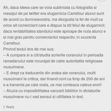
Ah, daca ideea care se voia subliniata cu fotografia si
mesajul de pe twitter era slugarnicia Carrefour atunci sunt
de acord cu dumneavostra, ma dezgusta la fel de mult ca
orice alt comerciant care e dispus la tôt felul de slugarnicii;
daca rentabilitatea standului este aproape de nula atunci e
si mai grav pentru comerciantul respectiv, in ocurenta
Carrefour.
Privind textul dvs de mai sus:
– A cumpara si a citi/studia scrierile coranului in perioada
ramadanului este incurajat de catre autoritatile religioase
musulmane.
– E drept ca traducerile din araba ale coranului, multi
musulmani le critica, dar tinand cont ca timp de 200 de ani
s-a transmis pe cale orala, ce mai conteaza cateva erori!
– Aluzia cu imposibilitatea vanzarii bibliilor in dictaturile
musulmane nu-i vad sensul si utilitatea in text.
Reply