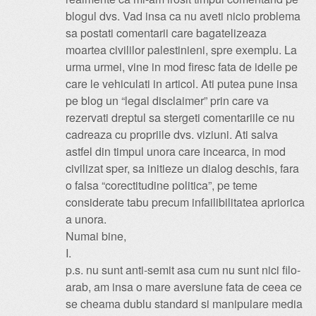
blogul dvs. Vad insa ca nu aveti nicio problema
sa postati comentarii care bagatelizeaza
moartea civililor palestinieni, spre exemplu. La
urma urmei, vine in mod firesc fata de ideile pe
care le vehiculati in articol. Ati putea pune insa
pe blog un “legal disclaimer” prin care va
rezervati dreptul sa stergeti comentariile ce nu
cadreaza cu propriile dvs. viziuni. Ati salva
astfel din timpul unora care incearca, in mod
civilizat sper, sa initieze un dialog deschis, fara
o falsa “corectitudine politica”, pe teme
considerate tabu precum infailibilitatea apriorica
a unora.
Numai bine,
I.
p.s. nu sunt anti-semit asa cum nu sunt nici filo-
arab, am insa o mare aversiune fata de ceea ce
se cheama dublu standard si manipulare media