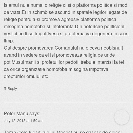
Islamul nu e numai o religie ci si o platforma politica si mod
de viata.Ei in schimb se ascund in spatele legilor legate de
religie pentru a-si promova agreesiv platforma politica
misogina,homofoba si intoleranta.Din nefericire politicienii
vestici nu li se impotrivesc si problema va degenera in scurt
timp.
Cat despre promovarea Cornanului nu e ceva neobisnuit
avand in vedere ca ei isi promoveaza religia pe unde
pot.Musulmanii si profetul lor pedofil trebuie interzisi la fel
ca orice organizatie homofoba,misogina impotriva
drepturilor omului etc
Reply
Peter Manu
says:
July 12, 2013 at 1:50 am
Torah (cele 5 carti ale lui Moses) nu se gasesc de obicei