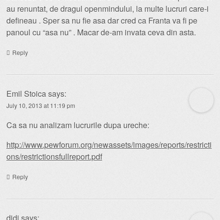
au renuntat, de dragul openmindului, la multe lucruri care-i
defineau . Sper sa nu fie asa dar cred ca Franta va fi pe
panoul cu “asa nu” . Macar de-am invata ceva din asta.
Reply
Emil Stoica
says:
July 10, 2013 at 11:19 pm
Ca sa nu analizam lucrurile dupa ureche:
http://www.pewforum.org/newassets/images/reports/restricti
ons/restrictionsfullreport.pdf
Reply
didi
says: