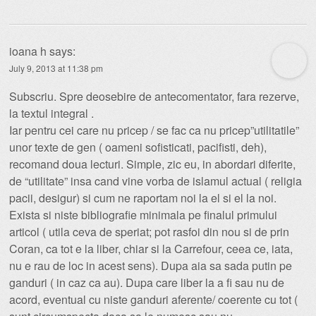
ioana h
says:
July 9, 2013 at 11:38 pm
Subscriu. Spre deosebire de antecomentator, fara rezerve,
la textul integral .
Iar pentru cei care nu pricep / se fac ca nu pricep”utilitatile”
unor texte de gen ( oameni sofisticati, pacifisti, deh),
recomand doua lecturi. Simple, zic eu, in abordari diferite,
de “utilitate” insa cand vine vorba de islamul actual ( religia
pacii, desigur) si cum ne raportam noi la el si el la noi.
Exista si niste bibliografie minimala pe finalul primului
articol ( utila ceva de speriat; pot rasfoi din nou si de prin
Coran, ca tot e la liber, chiar si la Carrefour, ceea ce, iata,
nu e rau de loc in acest sens). Dupa aia sa sada putin pe
ganduri ( in caz ca au). Dupa care liber la a fi sau nu de
acord, eventual cu niste ganduri aferente/ coerente cu tot (