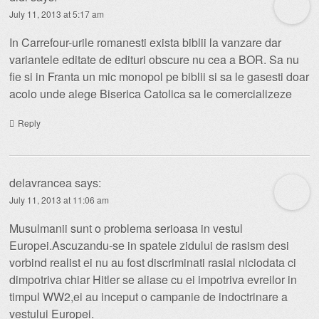
July 11, 2013 at 5:17 am
In Carrefour-urile romanesti exista biblii la vanzare dar
variantele editate de edituri obscure nu cea a BOR. Sa nu
fie si in Franta un mic monopol pe biblii si sa le gasesti doar
acolo unde alege Biserica Catolica sa le comercializeze
Reply
delavrancea
says:
July 11, 2013 at 11:06 am
Musulmanii sunt o problema serioasa in vestul
Europei.Ascuzandu-se in spatele zidului de rasism desi
vorbind realist ei nu au fost discriminati rasial niciodata ci
dimpotriva chiar Hitler se aliase cu ei impotriva evreilor in
timpul WW2,ei au inceput o campanie de indoctrinare a
vestului Europei.