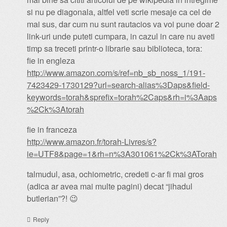
si nu pe diagonala, altfel veti scrie mesaje ca cel de
mai sus, dar cum nu sunt rautacios va voi pune doar 2
link-uri unde puteti cumpara, in cazul in care nu aveti
timp sa treceti printr-o librarie sau biblioteca, tora:
fie in engleza
http://www.amazon.com/s/ref=nb_sb_noss_1/191-
7423429-1730129?url=search-alias%3Daps&field-
keywords=torah&sprefix=torah%2Caps&rh=i%3Aaps
%2Ck%3Atorah
fie in franceza
http://www.amazon.fr/torah-Livres/s?
ie=UTF8&page=1&rh=n%3A301061%2Ck%3ATorah
talmudul, asa, ochiometric, credeti c-ar fi mai gros
(adica ar avea mai multe pagini) decat “jihadul
butlerian”?! 😉
Reply