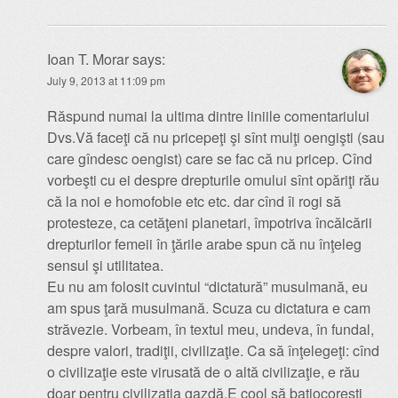
Ioan T. Morar
says:
July 9, 2013 at 11:09 pm
Răspund numai la ultima dintre liniile comentariului
Dvs.Vă faceţi că nu pricepeţi şi sînt mulţi oengişti (sau
care gîndesc oengist) care se fac că nu pricep. Cînd
vorbeşti cu ei despre drepturile omului sînt opăriţi rău
că la noi e homofobie etc etc. dar cînd îi rogi să
protesteze, ca cetăţeni planetari, împotriva încălcării
drepturilor femeii în ţările arabe spun că nu înţeleg
sensul şi utilitatea.
Eu nu am folosit cuvintul “dictatură” musulmană, eu
am spus ţară musulmană. Scuza cu dictatura e cam
străvezie. Vorbeam, în textul meu, undeva, în fundal,
despre valori, tradiţii, civilizaţie. Ca să înţelegeţi: cînd
o civilizaţie este virusată de o altă civilizaţie, e rău
doar pentru civilizaţia gazdă.E cool să batjocoreşti