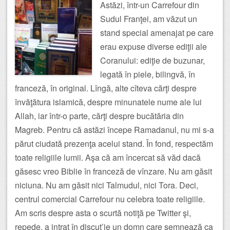
Astăzi, într-un Carrefour din
Sudul Franţei, am văzut un
stand special amenajat pe care
erau expuse diverse ediţii ale
Coranului: ediţie de buzunar,
legată în piele, bilingvă, în
franceză, în original. Lîngă, alte cîteva cărţi despre
învăţătura islamică, despre minunatele nume ale lui
Allah, iar într-o parte, cărţi despre bucătăria din
Magreb. Pentru că astăzi începe Ramadanul, nu mi s-a
părut ciudată prezenţa acelui stand. În fond, respectăm
toate religiile lumii. Aşa că am încercat să văd dacă
găsesc vreo Biblie în franceză de vînzare. Nu am găsit
niciuna. Nu am găsit nici Talmudul, nici Tora. Deci,
centrul comercial Carrefour nu celebra toate religiile.
Am scris despre asta o scurtă notiţă pe Twitter şi,
repede, a intrat în discuţ’ie un domn care semnează ca