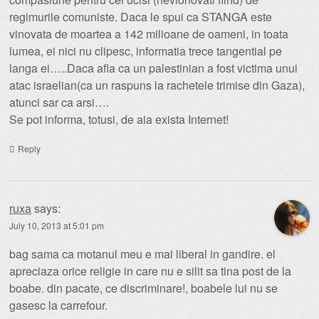
regimurile comuniste. Daca le spui ca STANGA este
vinovata de moartea a 142 milioane de oameni, in toata
lumea, ei nici nu clipesc, informatia trece tangential pe
langa ei…..Daca afla ca un palestinian a fost victima unui
atac israelian(ca un raspuns la rachetele trimise din Gaza),
atunci sar ca arsi….
Se pot informa, totusi, de aia exista Internet!
Reply
ruxa
says:
July 10, 2013 at 5:01 pm
bag sama ca motanul meu e mai liberal in gandire. el
apreciaza orice religie in care nu e silit sa tina post de la
boabe. din pacate, ce discriminare!, boabele lui nu se
gasesc la carrefour.