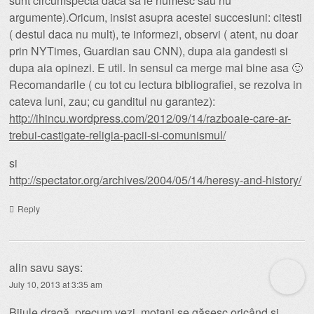
sunt circumspecta daca sa le numesc sau nu
argumente).Oricum, insist asupra acestei succesiuni: citesti
( destul daca nu mult), te informezi, observi ( atent, nu doar
prin NYTimes, Guardian sau CNN), dupa aia gandesti si
dupa aia opinezi. E util. In sensul ca merge mai bine asa 🙂
Recomandarile ( cu tot cu lectura bibliografiei, se rezolva in
cateva luni, zau; cu ganditul nu garantez):
http://ihincu.wordpress.com/2012/09/14/razboaie-care-ar-
trebui-castigate-religia-pacii-si-comunismul/
si
http://spectator.org/archives/2004/05/14/heresy-and-history/
Reply
alin savu
says:
July 10, 2013 at 3:35 am
Bijule dragă, precum vezi, motani se găsesc oricând şi