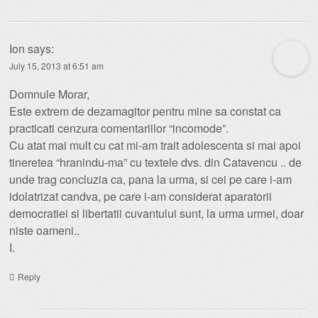
Ion
says:
July 15, 2013 at 6:51 am
Domnule Morar,
Este extrem de dezamagitor pentru mine sa constat ca
practicati cenzura comentariilor “incomode”.
Cu atat mai mult cu cat mi-am trait adolescenta si mai apoi
tineretea “hranindu-ma” cu textele dvs. din Catavencu .. de
unde trag concluzia ca, pana la urma, si cei pe care i-am
idolatrizat candva, pe care i-am considerat aparatorii
democratiei si libertatii cuvantului sunt, la urma urmei, doar
niste oameni..
I.
Reply