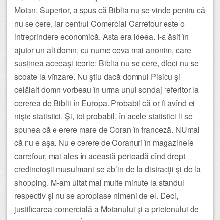
Motan. Superior, a spus că Biblia nu se vinde pentru că
nu se cere, iar centrul Comercial Carrefour este o
intreprindere economică. Asta era ideea. I-a ăsit în
ajutor un alt domn, cu nume ceva mai anonim, care
susţinea aceeaşi teorie: Biblia nu se cere, dfeci nu se
scoate la vînzare. Nu ştiu dacă domnul Pisicu şi
celălalt domn vorbeau în urma unui sondaj referitor la
cererea de Biblii în Europa. Probabil că or fi avînd ei
nişte statistici. Şi, tot probabil, în acele statistici li se
spunea că e erere mare de Coran în franceză. NUmai
că nu e aşa. Nu e cerere de Coranuri în magazinele
carrefour, mai ales în această perioadă cînd drept
credincioşii musulmani se ab’in de la distracţii şi de la
shopping. M-am uitat mai multe minute la standul
respectiv şi nu se apropiase nimeni de el. Deci,
justificarea comercială a Motanului şi a prietenului de