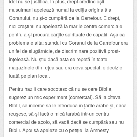
idei nu se justifică. În plus, drept-credincioşii
musulmani apelează numai la ediţia originală a
Coranului, nu şi-o cumpără de la Carrefour. E drept,
nici creştinii nu apelează la marile centre comerciale
pentru a-şi procura cărţile spirituale de căpătîi. Aşa că
problema e alta: standul cu Coranul de la Carrefour era
un fel de slugărnicie, de discriminare pozitivă prost-
înţeleasă. Nu ştiu dacă asta se repetă în toate
magazinele din reţea sau era ceva special, o decizie
luată pe plan local.
Pentru hazlii care socotesc că nu se cere Biblia,
sugerez un mic experiment (comercial). Să ia cîteva
Biblii, să încerce să le introducă în ţările arabe şi, dacă
reuşesc, să-şi facă o mică tarabă într-un centru
comercial de acolo, să vadă dacă se cumpără sau nu
Biblii. Apoi să apeleze cu o petiţie la Amnesty