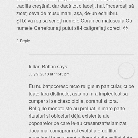
tradiţia creştină, dar dacă tot o faceţi, hai, încearcaţi să
ziceţi ceva de musulmani, aşa, de-un echilibru.
Şi b) vă rog să scrieţi numele Coran cu majusculă.Că
numele Carrefour aţi putut să-l caligrafiaţi corect! 🙂
Reply
Iulian Baltac
says:
July 9, 2013 at 11:45 pm
Eu nu batjocoresc nicio religie in particular, ci pe
toate fara distinctie; asta nu m-a impiedicat sa
cumpar si sa citesc biblia, coranul si tora.
Religiile monoteiste au preluat in mare parte
ritualuri si obiceiuri déjà existente ale
popoarelor pe care le-au crestinizat/islamizat,
daca mai comapram si evolutia eruditilor
musulami in evul mediu timpuriu din califatul de