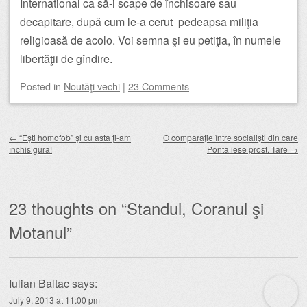
International ca să-i scape de închisoare sau
decapitare, după cum le-a cerut pedeapsa miliţia
religioasă de acolo. Voi semna şi eu petiţia, în numele
libertăţii de gîndire.
Posted
in
Noutăţi vechi
|
23 Comments
Post navigation
←
“Ești homofob” și cu asta ți-am
O comparaţie între socialişti din care
închis gura!
Ponta iese prost. Tare
→
23 thoughts on “
Standul, Coranul şi
Motanul
”
Iulian Baltac
says:
July 9, 2013 at 11:00 pm