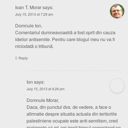
Ioan T. Morar
says:
July 15, 2013 at 7:29 am
Domnule Ion,
Comentariul dumneavoastră a fost oprit din cauza
ideilor antisemite. Pentru care blogul meu nu va fi
niciodată o tribună.
Reply
Ion
says:
July 15, 2013 at 4:26 pm
Domnule Morar,
Daca, din punctul dvs. de vedere, a face o
afirmatie despre situatia actuala din teritoriile
palestiniene ocupate este anti-semitism, cred
realmente ca mi-am irosit timpul comentand pe