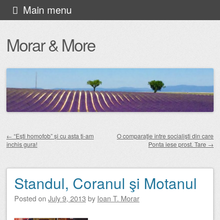
Skip
Main menu
to
Morar & More
content
←
“Ești homofob” și cu asta ți-am
O comparaţie între socialişti din care
închis gura!
Ponta iese prost. Tare
→
Post navigation
Standul, Coranul şi Motanul
Posted on
July 9, 2013
by
Ioan T. Morar