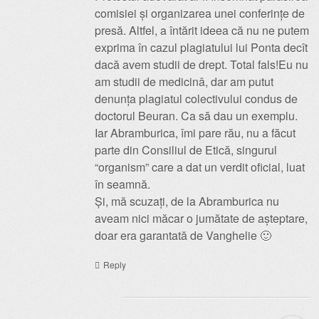
comisiei și organizarea unei conferințe de
presă. Altfel, a întărit ideea că nu ne putem
exprima în cazul plagiatului lui Ponta decît
dacă avem studii de drept. Total fals!Eu nu
am studii de medicinâ, dar am putut
denunța plagiatul colectivului condus de
doctorul Beuran. Ca să dau un exemplu.
Iar Abramburica, îmi pare rău, nu a făcut
parte din Consiliul de Etică, singurul
“organism” care a dat un verdit oficial, luat
în seamnă.
Și, mă scuzați, de la Abramburica nu
aveam nici măcar o jumătate de așteptare,
doar era garantată de Vanghelie 🙂
Reply