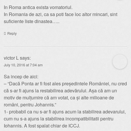
In Roma antica exista vomatoriul.
In Romania de azi, ca sa poti face loc altor mincari, sint
suficiente liste dinastea…..
Reply
victor L
says:
July 10, 2016 at 7:04 am
Sa incep de aici:
– “Dacă Ponta ar fi fost ales președintele României, nu cred
că s-ar fi ajuns la restabilirea adevărului. Așa că am un
motiv de mulțumire că am votat, ca și alte milioane de
români, pentru Johannis.”
1- probabil ca nu s-ar fi ajuns acum la stabilirea adevarului,
cum nu s-a ajuns la stabilirea incompatibilitatii pentru
Iohannis. A fost spalat chiar de ICCJ.