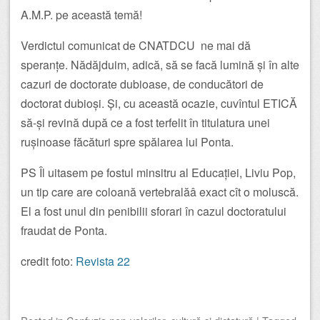
A.M.P. pe această temă!
Verdictul comunicat de CNATDCU ne mai dă
speranțe. Nădăjduim, adică, să se facă lumină și în alte
cazuri de doctorate dubioase, de conducători de
doctorat dubioși. Și, cu această ocazie, cuvîntul ETICĂ
să-și revină după ce a fost terfelit în titulatura unei
rușinoase făcături spre spălarea lui Ponta.
PS Îl uitasem pe fostul minsitru al Educației, Liviu Pop,
un tip care are coloană vertebralăâ exact cît o moluscă.
El a fost unul din penibilii sforari în cazul doctoratului
fraudat de Ponta.
credit foto:
Revista 22