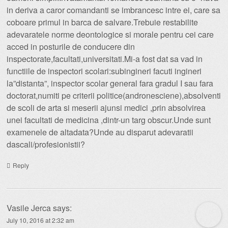
in deriva a caror comandanti se imbrancesc intre ei, care sa
coboare primul in barca de salvare.Trebuie restabilite
adevaratele norme deontologice si morale pentru cei care
acced in posturile de conducere din
inspectorate,facultati,universitati.Mi-a fost dat sa vad in
functiile de inspectori scolari:subingineri facuti ingineri
la”distanta”, inspector scolar general fara gradul I sau fara
doctorat,numiti pe criterii politice(andronesciene),absolventi
de scoli de arta si meserii ajunsi medici ,prin absolvirea
unei facultati de medicina ,dintr-un targ obscur.Unde sunt
examenele de altadata?Unde au disparut adevaratii
dascali/profesionistii?
Reply
Vasile Jerca
says:
July 10, 2016 at 2:32 am