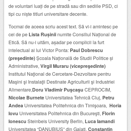
de voluntari luați de pe stradă sau din sediile PSD, ci
tipi cu niște titluri universitare decente.
Tocmai de aceea scriu acest text. Să vi-i amintesc pe
cei de pe
Lista Rușinii
numite Consiliul Național de
Etică. Să nu-i uităm, așadar pe complicii la furt
intelectual ai lui Victor Ponta:
Paul Dobrescu
(preşedinte)
Școala Națională de Studii Politice și
Administrative,
Virgil Muraru (vicepreşedinte)
Institutul Naţional de Cercetare-Dezvoltare pentru
Maşini şi Instalaţii Destinate Agriculturii şi Industriei
Alimentare,
Doru Vladimir Puşcaşu
CEPROCIM,
Nicolae Burnete
Universitatea Tehnică Cluj,
Petru
Andea
Universitatea Politehnica din Timişoara,
Horia
Iovu
Universitatea Politehnica din Bucureşti,
Florin
Ionescu
Steinbeis University Berlin,
Luca Iamandi
Universitatea “DANUBIUS” din Galați,
Constantin