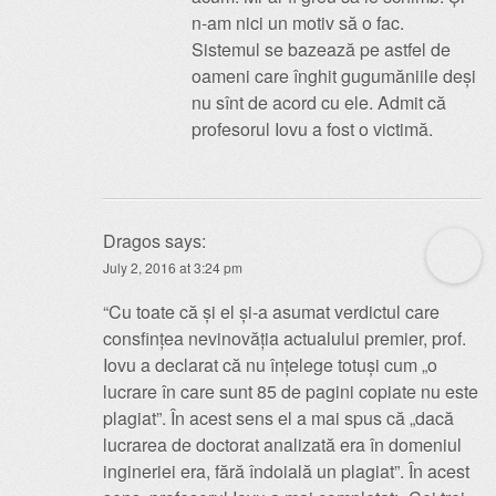
n-am nici un motiv să o fac.
Sistemul se bazează pe astfel de
oameni care înghit gugumăniile deși
nu sînt de acord cu ele. Admit că
profesorul Iovu a fost o victimă.
Dragos
says:
July 2, 2016 at 3:24 pm
“Cu toate că și el și-a asumat verdictul care
consfințea nevinovăția actualului premier, prof.
Iovu a declarat că nu înțelege totuși cum „o
lucrare în care sunt 85 de pagini copiate nu este
plagiat”. În acest sens el a mai spus că „dacă
lucrarea de doctorat analizată era în domeniul
ingineriei era, fără îndoială un plagiat”. În acest