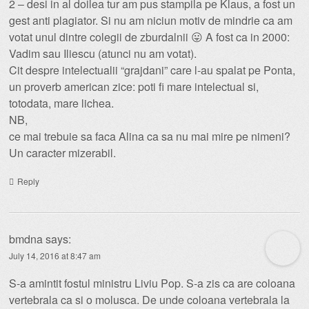
2 – desi in al doilea tur am pus stampila pe Klaus, a fost un
gest anti plagiator. Si nu am niciun motiv de mindrie ca am
votat unul dintre colegii de zburdalnii 😛 A fost ca in 2000:
Vadim sau Iliescu (atunci nu am votat).
Cit despre intelectualii “grajdani” care l-au spalat pe Ponta,
un proverb american zice: poti fi mare intelectual si,
totodata, mare lichea.
NB,
ce mai trebuie sa faca Alina ca sa nu mai mire pe nimeni?
Un caracter mizerabil.
Reply
bmdna
says:
July 14, 2016 at 8:47 am
S-a amintit fostul ministru Liviu Pop. S-a zis ca are coloana
vertebrala ca si o molusca. De unde coloana vertebrala la