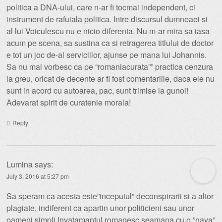
politica a DNA-ului, care n-ar fi tocmai independent, ci
instrument de rafuiala politica. Intre discursul dumneaei si
al lui Voiculescu nu e nicio diferenta. Nu m-ar mira sa iasa
acum pe scena, sa sustina ca si retragerea titlului de doctor
e tot un joc de-al serviciilor, ajunse pe mana lui Johannis.
Sa nu mai vorbesc ca pe “romaniacurata”” practica cenzura
la greu, oricat de decente ar fi fost comentariile, daca ele nu
sunt in acord cu autoarea, pac, sunt trimise la gunoi!
Adevarat spirit de curatenie morala!
Reply
Lumina
says:
July 3, 2016 at 5:27 pm
Sa speram ca acesta este”inceputul” deconspirarii si a altor
plagiate, indiferent ca apartin unor politicieni sau unor
oameni simpli.Invatamantul romanesc seamana cu o ”nava”