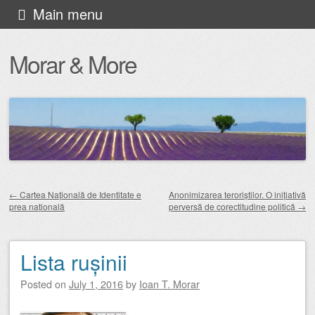
Skip
Main menu
to
Morar & More
content
←
Cartea Națională de Identitate e
Anonimizarea teroriștilor. O inițiativă
prea națională
perversă de corectitudine politică
→
Post navigation
Lista rușinii
Posted on
July 1, 2016
by
Ioan T. Morar