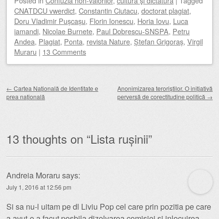
Posted
in
Confuzia non-valorilor
,
cultură şi dictatură
|
Tagged
CNATDCU vwerdict
,
Constantin Ciutacu
,
doctorat plagiat
,
Doru Vladimir Pușcașu
,
Florin Ionescu
,
Horia Iovu
,
Luca
iamandi
,
Nicolae Burnete
,
Paul Dobrescu-SNSPA
,
Petru
Andea
,
Plagiat
,
Ponta
,
revista Nature
,
Ștefan Grigoraș
,
Virgil
Muraru
|
13 Comments
Post navigation
←
Cartea Națională de Identitate e
Anonimizarea teroriștilor. O inițiativă
prea națională
perversă de corectitudine politică
→
13 thoughts on “
Lista rușinii
”
Andreia Moraru
says:
July 1, 2016 at 12:56 pm
Si sa nu-l uitam pe dl Liviu Pop cel care prin pozitia pe care
a avut-o a facut posbila dizolvarea comisiei si inlocuirea