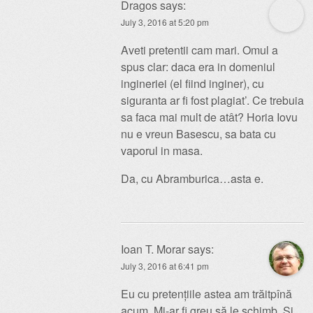
Dragos
says:
July 3, 2016 at 5:20 pm
Aveti pretentii cam mari. Omul a
spus clar: daca era in domeniul
ingineriei (el fiind inginer), cu
siguranta ar fi fost plagiat’. Ce trebuia
sa faca mai mult de atât? Horia Iovu
nu e vreun Basescu, sa bata cu
vaporul in masa.
Da, cu Abramburica…asta e.
Ioan T. Morar
says:
July 3, 2016 at 6:41 pm
Eu cu pretențiile astea am trăitpînă
acum. Mi-ar fi greu să le schimb. Și