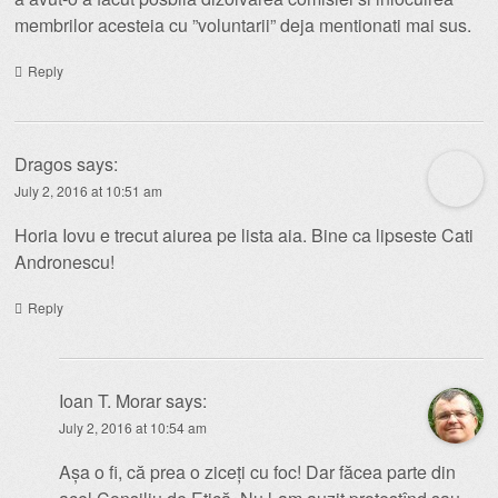
membrilor acesteia cu ”voluntarii” deja mentionati mai sus.
Reply
Dragos
says:
July 2, 2016 at 10:51 am
Horia Iovu e trecut aiurea pe lista aia. Bine ca lipseste Cati
Andronescu!
Reply
Ioan T. Morar
says:
July 2, 2016 at 10:54 am
Așa o fi, că prea o ziceți cu foc! Dar făcea parte din