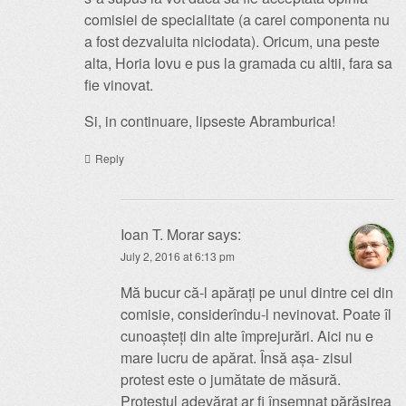
comisiei de specialitate (a carei componenta nu
a fost dezvaluita niciodata). Oricum, una peste
alta, Horia Iovu e pus la gramada cu altii, fara sa
fie vinovat.
Si, in continuare, lipseste Abramburica!
Reply
Ioan T. Morar
says:
July 2, 2016 at 6:13 pm
Mă bucur că-l apărați pe unul dintre cei din
comisie, considerîndu-l nevinovat. Poate îl
cunoașteți din alte împrejurări. Aici nu e
mare lucru de apărat. Însă așa- zisul
protest este o jumătate de măsură.
Protestul adevărat ar fi însemnat părăsirea