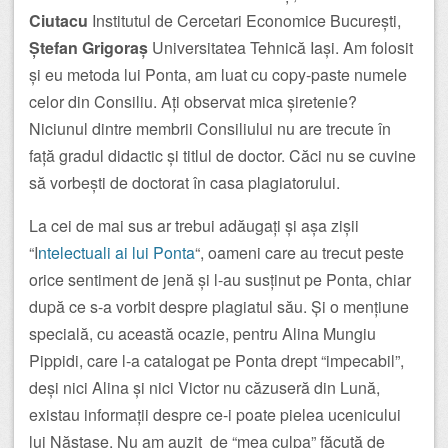
Ciutacu
Institutul de Cercetari Economice București,
Ștefan Grigoraș
Universitatea Tehnică Iași. Am folosit
și eu metoda lui Ponta, am luat cu copy-paste numele
celor din Consiliu. Ați observat mica șiretenie?
Niciunul dintre membrii Consiliului nu are trecute în
față gradul didactic și titlul de doctor. Căci nu se cuvine
să vorbești de doctorat în casa plagiatorului.
La cei de mai sus ar trebui adăugați și așa zișii
“I
ntelectuali ai lui Ponta
“, oameni care au trecut peste
orice sentiment de jenă și l-au susținut pe Ponta, chiar
după ce s-a vorbit despre plagiatul său. Și o mențiune
specială, cu această ocazie, pentru Alina Mungiu
Pippidi, care l-a catalogat pe Ponta drept “impecabil”,
deși nici Alina și nici Victor nu căzuseră din Lună,
existau informații despre ce-i poate pielea ucenicului
lui Năstase. Nu am auzit de “mea culpa” făcută de