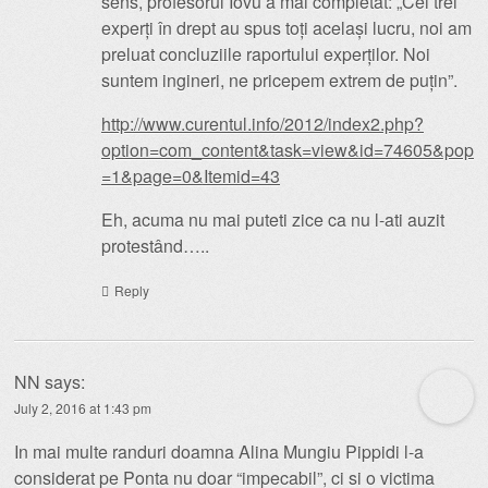
sens, profesorul Iovu a mai completat: „Cei trei
experți în drept au spus toți același lucru, noi am
preluat concluziile raportului experților. Noi
suntem ingineri, ne pricepem extrem de puțin”.
http://www.curentul.info/2012/index2.php?
option=com_content&task=view&id=74605&pop
=1&page=0&Itemid=43
Eh, acuma nu mai puteti zice ca nu l-ati auzit
protestând…..
Reply
NN
says:
July 2, 2016 at 1:43 pm
In mai multe randuri doamna Alina Mungiu Pippidi l-a
considerat pe Ponta nu doar “impecabil”, ci si o victima