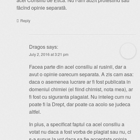
acel Consiliu de Etică. Nu l-am auzit protestînd sau
făcînd opinie separată.
Reply
Dragos
says:
July 2, 2016 at 3:21 pm
Facea parte din acel consiliu al rusinii, dar a
avut o opinie oarecum separata. A zis cam asa:
daca o asemenea lucrare ar fi fost publicata in
domeniul chimiei (el fiind chimist, nota mea), ar
fi fost cu siguranta plagaiat. Nu inteleg cum nu
poate fi la Drept, dar poate ca acolo se judeca
altfel.
In plus, a specificat faptul ca acel consiliu a
votat nu daca a fost vorba de plagiat sau nu, ci
s-a supus la vot daca sa fie acceptata opinia