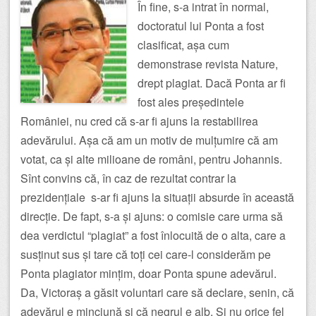
În fine, s-a intrat în normal,
doctoratul lui Ponta a fost
clasificat, așa cum
demonstrase revista Nature,
drept plagiat. Dacă Ponta ar fi
fost ales președintele
României, nu cred că s-ar fi ajuns la restabilirea
adevărului. Așa că am un motiv de mulțumire că am
votat, ca și alte milioane de români, pentru Johannis.
Sînt convins că, în caz de rezultat contrar la
prezidențiale s-ar fi ajuns la situații absurde în această
direcție. De fapt, s-a și ajuns: o comisie care urma să
dea verdictul “plagiat” a fost înlocuită de o alta, care a
susținut sus și tare că toți cei care-l considerăm pe
Ponta plagiator mințim, doar Ponta spune adevărul.
Da, Victoraș a găsit voluntari care să declare, senin, că
adevărul e minciună și că negrul e alb. Și nu orice fel