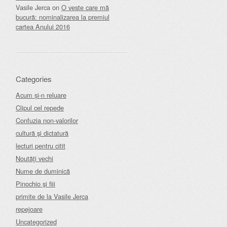
Vasile Jerca
on
O veste care mă
bucură: nominalizarea la premiul
cartea Anului 2016
Categories
Acum și-n reluare
Clipul cel repede
Confuzia non-valorilor
cultură şi dictatură
lecturi pentru citit
Noutăţi vechi
Nume de duminică
Pinochio şi fiii
primite de la Vasile Jerca
repejoare
Uncategorized