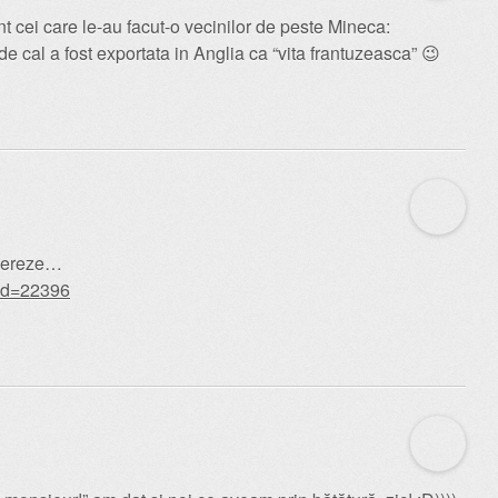
nt cei care le-au facut-o vecinilor de peste Mineca:
 cal a fost exportata in Anglia ca “vita frantuzeasca” 😉
upereze…
?id=22396