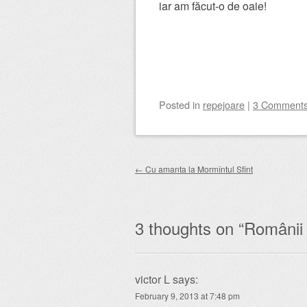
iar am făcut-o de oaie!
Posted
in
repejoare
|
3 Comment
Post navigation
←
Cu amanta la Mormîntul Sfînt
3 thoughts on “
Românii a
victor L
says:
February 9, 2013 at 7:48 pm