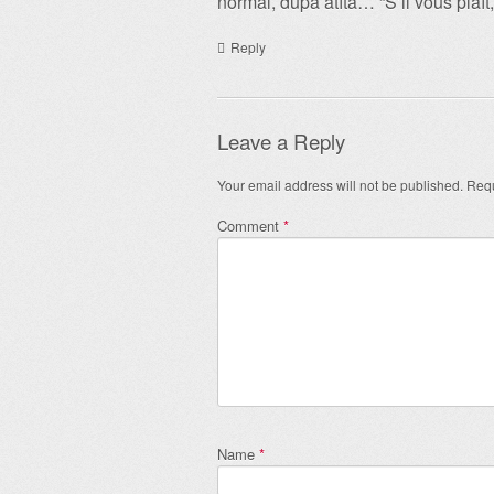
normal, după atîta… “S’il vous plaît,
Reply
Leave a Reply
Your email address will not be published.
Requ
Comment
*
Name
*