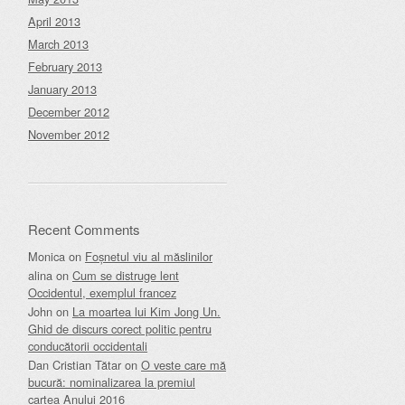
April 2013
March 2013
February 2013
January 2013
December 2012
November 2012
Recent Comments
Monica
on
Foșnetul viu al măslinilor
alina
on
Cum se distruge lent
Occidentul, exemplul francez
John
on
La moartea lui Kim Jong Un.
Ghid de discurs corect politic pentru
conducătorii occidentali
Dan Cristian Tătar
on
O veste care mă
bucură: nominalizarea la premiul
cartea Anului 2016