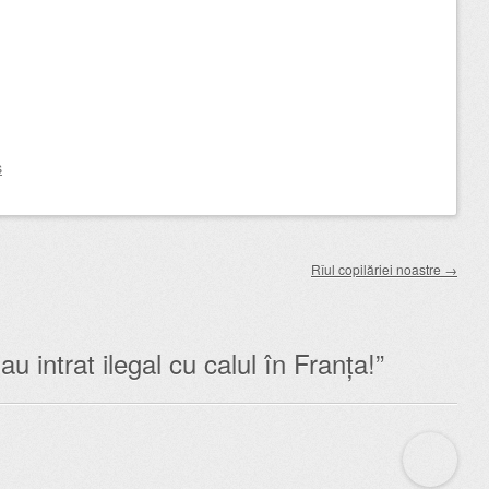
s
Rîul copilăriei noastre
→
u intrat ilegal cu calul în Franța!
”