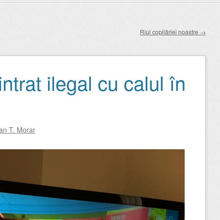
Rîul copilăriei noastre
→
trat ilegal cu calul în
an T. Morar