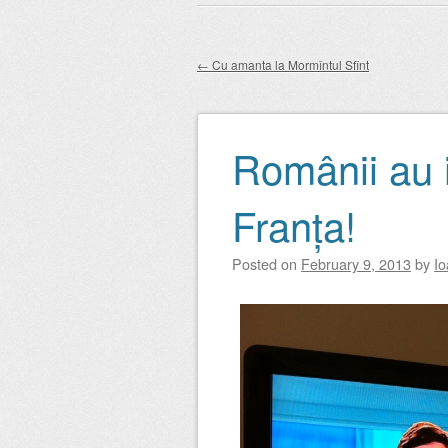
Main menu
to
content
←
Cu amanta la Mormîntul Sfînt
Post navigation
Românii au in
Franța!
Posted on
February 9, 2013
by
Io