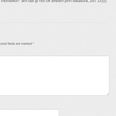
 monsieur!” am dat şi noi ce aveam prin bătătură, zic! :D))))
ired fields are marked
*