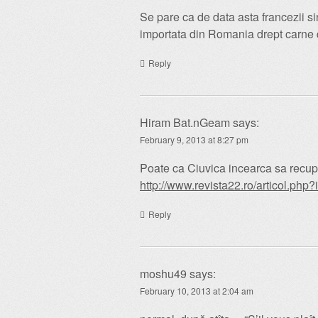
Se pare ca de data asta francezii si
importata din Romania drept carne de
Reply
Hiram Bat.nGeam
says:
February 9, 2013 at 8:27 pm
Poate ca Ciuvica incearca sa rec
http://www.revista22.ro/articol.php
Reply
moshu49
says:
February 10, 2013 at 2:04 am