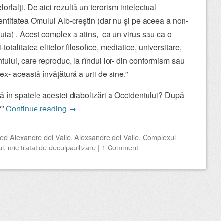
rlalţi. De aici rezultă un terorism intelectual
entitatea Omului Alb-creştin (dar nu şi pe aceea a non-
stuia) . Acest complex a atins, ca un virus sau ca o
talitatea elitelor filosofice, mediatice, universitare,
ntului, care reproduc, la rîndul lor- din conformism sau
ex- această învăţătură a urii de sine.”
flă în spatele acestei diabolizări a Occidentului? După
?”
Continue reading
→
ged
Alexandre del Valle
,
Alexsandre del Valle
,
Complexul
. mic tratat de deculpabilizare
|
1 Comment