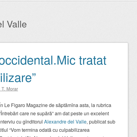
l Valle
ccidental.Mic tratat
lizare”
 T. Morar
În Le Figaro Magazine de săptămîna asta, la rubrica
“Întrebări care ne supără” am dat peste un excelent
interviu cu gînditorul
Alexandre del Valle
, publicat sub
titlul “Vom termina odată cu culpabilizarea