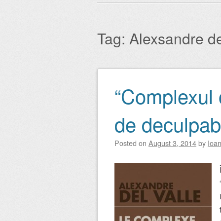
Main menu
to
content
Tag:
Alexsandre de
“Complexul o
Post navigation
de deculpabi
Posted on
August 3, 2014
by
Ioan