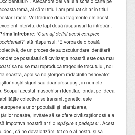
Occidentului?”. Alexandre del Valle a scris o carte pe
această temă, al cărei titlu l-am preluat chiar în titlul
postării mele. Voi traduce două fragmente din acest
excelent interviu, de fapt două răspunsuri la întrebări.
Prima întrebare
: “
Cum aţi defini acest complex
occidental
?”Iată răspunsul: “E vorba de o boală
colectivă, de un proces de autoscufundare identitară
fondat pe postulatul că civilizaţia noastră este cea mai
iodată
să nu se mai reproducă tragediile trecutului, noi
ria noastră, apoi să ne ştergem rădăcinile “vinovate”
oşilor noştri siguri sau doar presupuşi, în numele
ă. Scopul acestui masochism identitar, fondat pe ideea
bilităţile colective se transmit genetic, este
-europene a unor populaţii şi islamizarea,
rilor noastre, invitate să se ofere civilizaţiilor ostile a
ă împotriva noastră ar fi o i
spăşire a pedepsei
. Acest
 deci, să ne devalorizăm tot ce e al nostru şi să