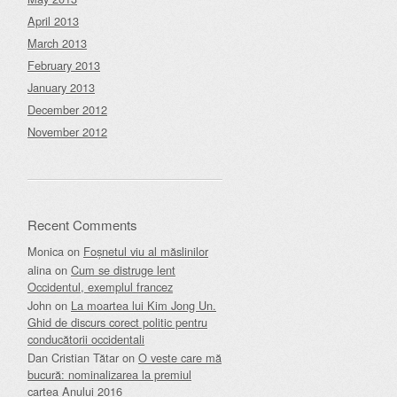
April 2013
March 2013
February 2013
January 2013
December 2012
November 2012
Recent Comments
Monica
on
Foșnetul viu al măslinilor
alina
on
Cum se distruge lent
Occidentul, exemplul francez
John
on
La moartea lui Kim Jong Un.
Ghid de discurs corect politic pentru
conducătorii occidentali
Dan Cristian Tătar
on
O veste care mă
bucură: nominalizarea la premiul
cartea Anului 2016