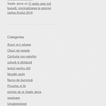
Vasile Jerca
on
O veste care mă
bucură: nominalizarea la premiul
cartea Anului 2016
Categories
Acum și-n reluare
Clipul cel repede
Confuzia non-valorilor
cultură şi dictatură
lecturi pentru citit
Noutăţi vechi
Nume de duminică
Pinochio şi fiii
primite de la Vasile Jerca
repejoare
Uncategorized