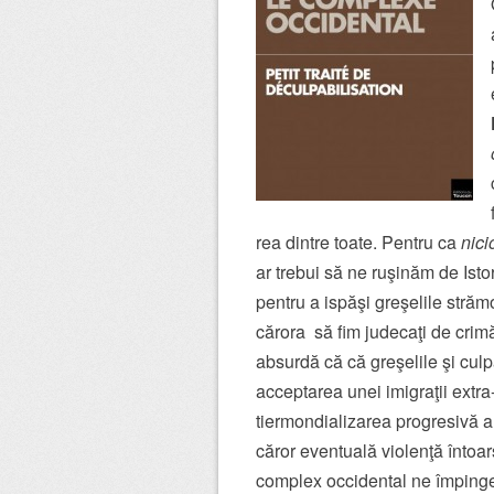
rea dintre toate. Pentru ca
nic
ar trebui să ne ruşinăm de Isto
pentru a ispăşi greşelile străm
cărora să fim judecaţi de crim
absurdă că că greşelile şi culpa
acceptarea unei imigraţii extra
tiermondializarea progresivă a ţă
căror eventuală violenţă întoars
complex occidental ne împinge,