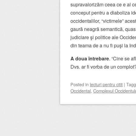
supravalorizăm ceea ce e al celo
conceput pentru a diaboliza id
occidentalilor, “victimele” ace
gaură neagră semantică, quasi-to
judiciare şi politice ale Occide
din teama de a nu fi puşi la Ind
A doua întrebare
. “Cine se a
Dvs. ar fi vorba de un complot
Posted
in
lecturi pentru citit
|
Tag
Occidental
,
Complexul Occidentului