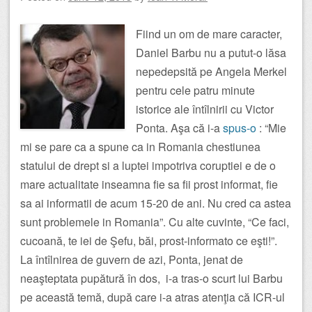
Fiind un om de mare caracter,
Daniel Barbu nu a putut-o lăsa
nepedepsită pe Angela Merkel
pentru cele patru minute
istorice ale întîlnirii cu Victor
Ponta. Aşa că i-a
spus-o
: “Mie
mi se pare ca a spune ca in Romania chestiunea
statului de drept si a luptei impotriva coruptiei e de o
mare actualitate inseamna fie sa fii prost informat, fie
sa ai informatii de acum 15-20 de ani. Nu cred ca astea
sunt problemele in Romania”. Cu alte cuvinte, “Ce faci,
cucoană, te iei de Şefu, băi, prost-informato ce eşti!”.
La întîlnirea de guvern de azi, Ponta, jenat de
neaşteptata pupătură în dos, i-a tras-o scurt lui Barbu
pe această temă, după care i-a atras atenţia că ICR-ul