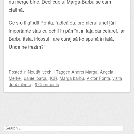
nu merge bine. Deci cuplul Marga-Barbu se cam
clatină.
Ce s-o fi gîndit Ponta, “adică eu, premierul unei ţări
importante stau cu ochii în pămînt în faţa cancelarei, iar
Barbu ăsta, fricosul, are curaj să i-o spună în faţă.
Unde ne trezim?”
Posted
in
Noutăţi vechi
|
Tagged
Andrei Marga
,
Angela
Merkel
,
daniel barbu
,
ICR
,
Marga barbu
,
Victor Ponta
,
vizita
de 4 minute
|
6 Comments
Post navigation
Search
for: