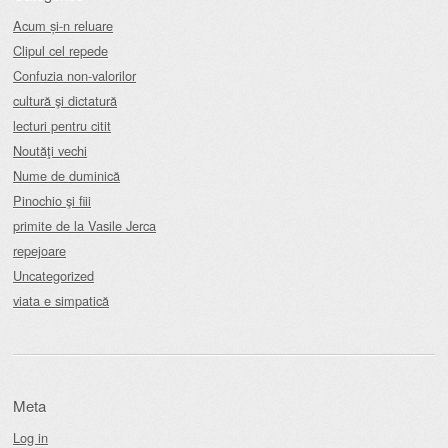
Acum și-n reluare
Clipul cel repede
Confuzia non-valorilor
cultură şi dictatură
lecturi pentru citit
Noutăţi vechi
Nume de duminică
Pinochio şi fiii
primite de la Vasile Jerca
repejoare
Uncategorized
viata e simpatică
Meta
Log in