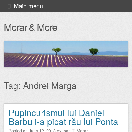
Skip
Main menu
to
Morar & More
content
Tag:
Andrei Marga
Pupincurismul lui Daniel
Post navigation
Barbu i-a picat rău lui Ponta
Posted on
June 12, 2013
by
Ioan T. Morar