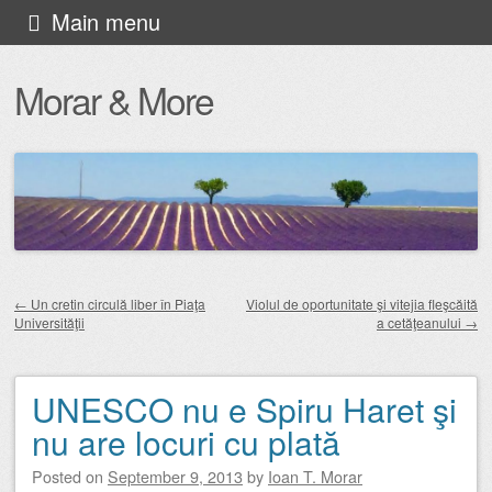
Skip
Main menu
to
Morar & More
content
←
Un cretin circulă liber în Piaţa
Violul de oportunitate şi vitejia fleşcăită
Universităţii
a cetăţeanului
→
Post navigation
UNESCO nu e Spiru Haret şi
nu are locuri cu plată
Posted on
September 9, 2013
by
Ioan T. Morar