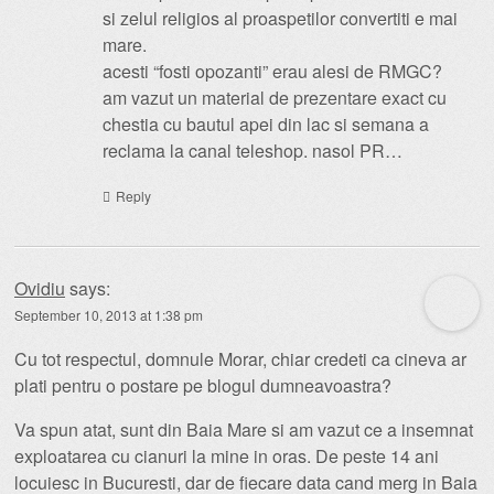
si zelul religios al proaspetilor convertiti e mai
mare.
acesti “fosti opozanti” erau alesi de RMGC?
am vazut un material de prezentare exact cu
chestia cu bautul apei din lac si semana a
reclama la canal teleshop. nasol PR…
Reply
Ovidiu
says:
September 10, 2013 at 1:38 pm
Cu tot respectul, domnule Morar, chiar credeti ca cineva ar
plati pentru o postare pe blogul dumneavoastra?
Va spun atat, sunt din Baia Mare si am vazut ce a insemnat
exploatarea cu cianuri la mine in oras. De peste 14 ani
locuiesc in Bucuresti, dar de fiecare data cand merg in Baia