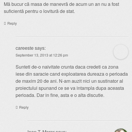
Mă bucur că masa de manevră de acum un an nu a fost
suficientă pentru o lovitură de stat.
Reply
careeste
says:
September 13, 2013 at 12:26 pm
Sunteti de-o naivitate crunta daca credeti ca zona
iese din saracie cand exploatarea dureaza o perioada
de maxim 20 de ani. N-am auzit nici un sustinator al
proiectului spunand ce se va intampla dupa aceasta
perioada. Dar in fine, asta e o alta discutie.
Reply
Ioan T. Morar
says: