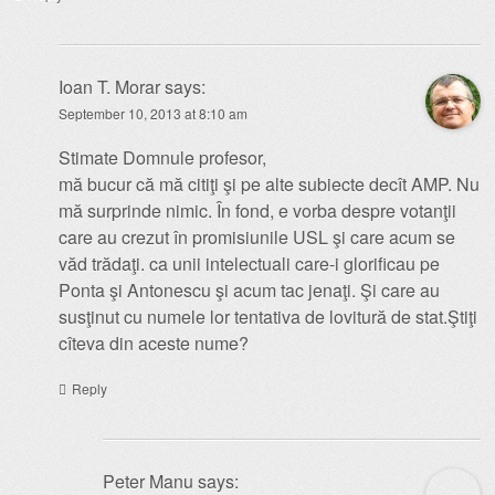
Ioan T. Morar
says:
September 10, 2013 at 8:10 am
Stimate Domnule profesor,
mă bucur că mă citiţi şi pe alte subiecte decît AMP. Nu
mă surprinde nimic. În fond, e vorba despre votanţii
care au crezut în promisiunile USL şi care acum se
văd trădaţi. ca unii intelectuali care-i glorificau pe
Ponta şi Antonescu şi acum tac jenaţi. Şi care au
susţinut cu numele lor tentativa de lovitură de stat.Ştiţi
cîteva din aceste nume?
Reply
Peter Manu
says: