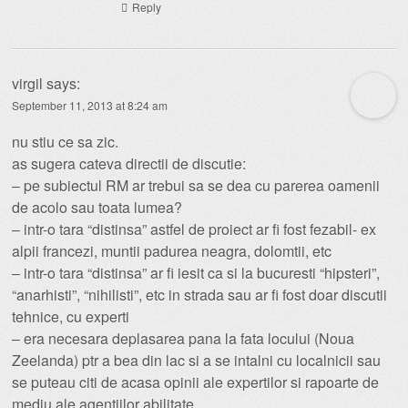
Reply
virgil
says:
September 11, 2013 at 8:24 am
nu stiu ce sa zic.
as sugera cateva directii de discutie:
– pe subiectul RM ar trebui sa se dea cu parerea oamenii
de acolo sau toata lumea?
– intr-o tara “distinsa” astfel de proiect ar fi fost fezabil- ex
alpii francezi, muntii padurea neagra, dolomtii, etc
– intr-o tara “distinsa” ar fi iesit ca si la bucuresti “hipsteri”,
“anarhisti”, “nihilisti”, etc in strada sau ar fi fost doar discutii
tehnice, cu experti
– era necesara deplasarea pana la fata locului (Noua
Zeelanda) ptr a bea din lac si a se intalni cu localnicii sau
se puteau citi de acasa opinii ale expertilor si rapoarte de
mediu ale agentiilor abilitate