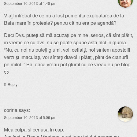
September 10, 2013 at 1:48 pm
V-aţi întrebat de ce nu a fost pomenită exploatarea de la
Baia mare în proteste? pentru că nu era pe agendă?
Deci Dvs. puteţi să mă acuzaţi pe mine ,serios, că sînt plătit,
în vreme ce cu dvs. nu se poate spune asta nici în glumă.
“Nu, cu noi nu puteţi glumi, voi, ceilalţi, noi sîntem apostolii
verzi şi imaculaţi, voi sînteţi diavolii plătiţi, plini de cianură
pe mîini. ” Ba, dacă vreau pot glumi cu ce vreau eu pe blog.
🙂
Reply
corina
says:
September 10, 2013 at 5:06 pm
Mea culpa si cenusa in cap.
Am fost la Rosia Montana, sunt intru totul d eacord cu