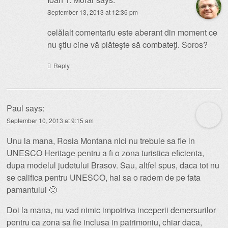
September 13, 2013 at 12:36 pm
celălalt comentariu este aberant din moment ce
nu ştiu cine vă plăteşte să combateţi. Soros?
Reply
Paul
says:
September 10, 2013 at 9:15 am
Unu la mana, Rosia Montana nici nu trebuie sa fie in
UNESCO Heritage pentru a fi o zona turistica eficienta,
dupa modelul judetului Brasov. Sau, altfel spus, daca tot nu
se califica pentru UNESCO, hai sa o radem de pe fata
pamantului 🙂
Doi la mana, nu vad nimic impotriva inceperii demersurilor
pentru ca zona sa fie inclusa in patrimoniu, chiar daca,