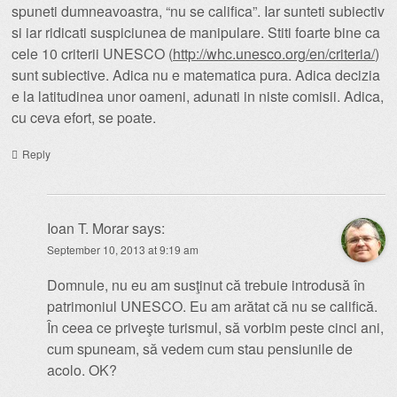
spuneti dumneavoastra, “nu se califica”. Iar sunteti subiectiv
si iar ridicati suspiciunea de manipulare. Stiti foarte bine ca
cele 10 criterii UNESCO (
http://whc.unesco.org/en/criteria/
)
sunt subiective. Adica nu e matematica pura. Adica decizia
e la latitudinea unor oameni, adunati in niste comisii. Adica,
cu ceva efort, se poate.
Reply
Ioan T. Morar
says:
September 10, 2013 at 9:19 am
Domnule, nu eu am susţinut că trebuie introdusă în
patrimoniul UNESCO. Eu am arătat că nu se califică.
În ceea ce priveşte turismul, să vorbim peste cinci ani,
cum spuneam, să vedem cum stau pensiunile de
acolo. OK?