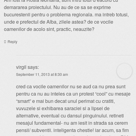
demararea proiectului. Nu au de ce sa se exprime
bucurestenii pentru o problema regionala. ma intreb totusi,
unde e prefectul de Alba, zilele astea? de ce vocile
oamenilor de acolo sint, practic, neauzite?
Reply
virgil
says:
September 11, 2013 at 8:30 am
cred ca vocile oamenilor nu se aud ca nu prea sunt
pentru ca nu au inteles ca un protest “cool” cu mesaje
“smart” e mai bun decat unul perimat cu cratiti,
vuvuzele si exhibarea saraciei si a lipsei de
alternative, eventual cu dansul pinguinului. retineti
mesajul fundamental- nu am iesit in strada sa cerem
pensii/ subventii. inteligenta chestie! iar acum, sa fim