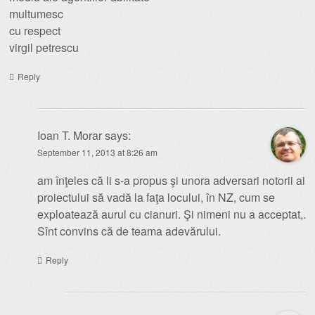
multumesc
cu respect
virgil petrescu
Reply
Ioan T. Morar
says:
September 11, 2013 at 8:26 am
am înţeles că li s-a propus şi unora adversari notorii ai
proiectului să vadă la faţa locului, în NZ, cum se
exploatează aurul cu cianuri. Şi nimeni nu a acceptat,.
Sînt convins că de teama adevărului.
Reply