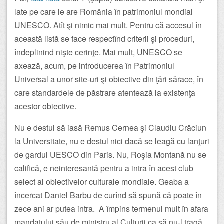
late pe care le are România în patrimoniul mondial
UNESCO. Atît şi nimic mai mult. Pentru că accesul în
această listă se face respectînd criterii şi proceduri,
îndeplinind nişte cerinţe. Mai mult, UNESCO se
axează, acum, pe introducerea în Patrimoniul
Universal a unor site-uri şi obiective din ţări sărace, în
care standardele de păstrare atentează la existenţa
acestor obiective.
Nu e destul să iasă Remus Cernea şi Claudiu Crăciun
la Universitate, nu e destul nici dacă se leagă cu lanţuri
de gardul UESCO din Paris. Nu, Roşia Montană nu se
califică, e neinteresantă pentru a intra în acest club
select al obiectivelor culturale mondiale. Geaba a
încercat Daniel Barbu de curînd să spună că poate în
zece ani ar putea intra. A împins termenul mult în afara
mandatului său de ministru al Culturii ca să nu-l tragă