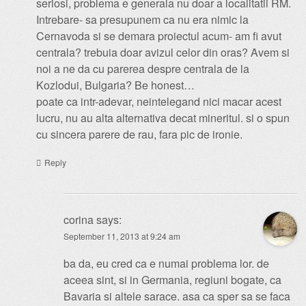
seriosi, problema e generala nu doar a localitatii RM.
Intrebare- sa presupunem ca nu era nimic la
Cernavoda si se demara proiectul acum- am fi avut
centrala? trebuia doar avizul celor din oras? Avem si
noi a ne da cu parerea despre centrala de la
Kozlodui, Bulgaria? Be honest…
poate ca intr-adevar, neintelegand nici macar acest
lucru, nu au alta alternativa decat mineritul. si o spun
cu sincera parere de rau, fara pic de ironie.
Reply
corina
says:
September 11, 2013 at 9:24 am
ba da, eu cred ca e numai problema lor. de
aceea sint, si in Germania, regiuni bogate, ca
Bavaria si altele sarace. asa ca sper sa se faca