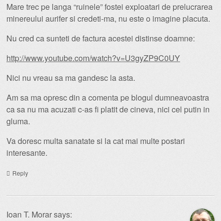
Mare trec pe langa “ruinele” fostei exploatari de prelucrarea
minereului aurifer si credeti-ma, nu este o imagine placuta.
Nu cred ca sunteti de factura acestei distinse doamne:
http://www.youtube.com/watch?v=U3gyZP9C0UY
Nici nu vreau sa ma gandesc la asta.
Am sa ma opresc din a comenta pe blogul dumneavoastra
ca sa nu ma acuzati c-as fi platit de cineva, nici cel putin in
gluma.
Va doresc multa sanatate si la cat mai multe postari
interesante.
Reply
Ioan T. Morar
says: