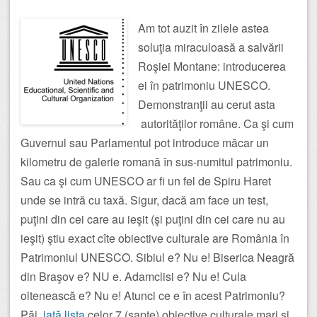
Am tot auzit în zilele astea
soluţia miraculoasă a salvării
Roşiei Montane: introducerea
ei în patrimoniu UNESCO.
Demonstranţii au cerut asta
autorităţilor române. Ca şi cum
Guvernul sau Parlamentul pot introduce măcar un
kilometru de galerie romană în sus-numitul patrimoniu.
Sau ca şi cum UNESCO ar fi un fel de Spiru Haret
unde se intră cu taxă. Sigur, dacă am face un test,
puţini din cei care au ieşit (şi puţini din cei care nu au
ieşit) ştiu exact cîte obiective culturale are România în
Patrimoniul UNESCO. Sibiul e? Nu e! Biserica Neagră
din Braşov e? NU e. Adamclisi e? Nu e! Cula
oltenească e? Nu e! Atunci ce e în acest Patrimoniu?
Păi,
iată lista
celor 7 (şapte) obiective culturale mari şi