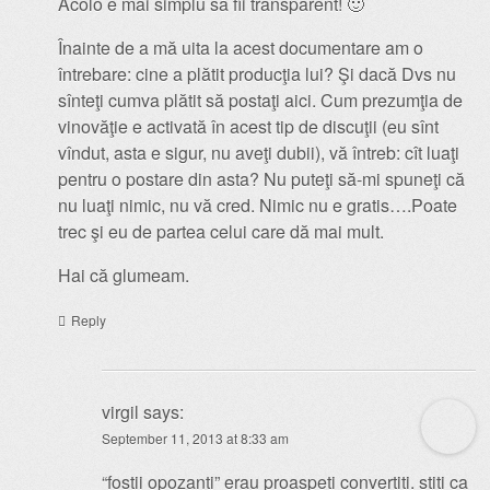
Acolo e mai simplu să fii transparent! 🙂
Înainte de a mă uita la acest documentare am o
întrebare: cine a plătit producţia lui? Şi dacă Dvs nu
sînteţi cumva plătit să postaţi aici. Cum prezumţia de
vinovăţie e activată în acest tip de discuţii (eu sînt
vîndut, asta e sigur, nu aveţi dubii), vă întreb: cît luaţi
pentru o postare din asta? Nu puteţi să-mi spuneţi că
nu luaţi nimic, nu vă cred. Nimic nu e gratis….Poate
trec şi eu de partea celui care dă mai mult.
Hai că glumeam.
Reply
virgil
says:
September 11, 2013 at 8:33 am
“fostii opozanti” erau proaspeti convertiti. stiti ca