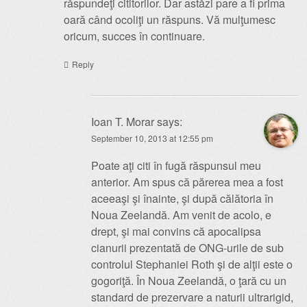
răspundeţi cititorilor. Dar astăzi pare a fi prima
oară când ocoliţi un răspuns. Vă mulţumesc
oricum, succes în continuare.
Reply
Ioan T. Morar
says:
September 10, 2013 at 12:55 pm
Poate aţi citi în fugă răspunsul meu
anterior. Am spus că părerea mea a fost
aceeaşi şi înainte, şi după călătoria în
Noua Zeelandă. Am venit de acolo, e
drept, şi mai convins că apocalipsa
cianurii prezentată de ONG-urile de sub
controlul Stephaniei Roth şi de alţii este o
gogoriţă. În Noua Zeelandă, o ţară cu un
standard de prezervare a naturii ultrarigid,