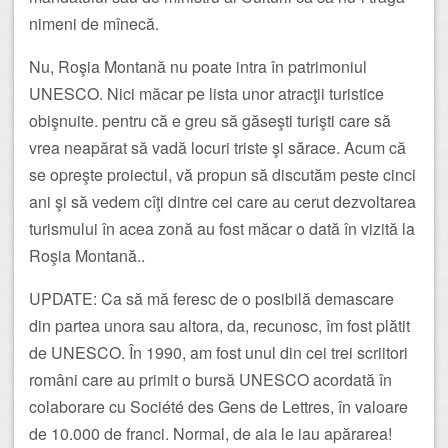
nimeni de mînecă.
Nu, Roşia Montană nu poate intra în patrimoniul
UNESCO. Nici măcar pe lista unor atracţii turistice
obişnuite. pentru că e greu să găseşti turişti care să
vrea neapărat să vadă locuri triste şi sărace. Acum că
se opreşte proiectul, vă propun să discutăm peste cinci
ani şi să vedem cîţi dintre cei care au cerut dezvoltarea
turismului în acea zonă au fost măcar o dată în vizită la
Roşia Montană..
UPDATE: Ca să mă feresc de o posibilă demascare
din partea unora sau altora, da, recunosc, îm fost plătit
de UNESCO. În 1990, am fost unul din cei trei scriitori
români care au primit o bursă UNESCO acordată în
colaborare cu Société des Gens de Lettres, în valoare
de 10.000 de franci. Normal, de aia le iau apărarea!