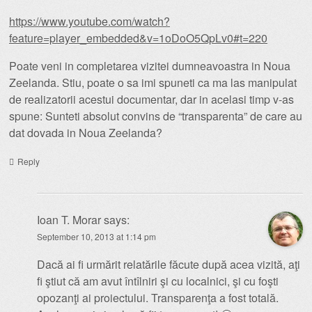
https://www.youtube.com/watch?
feature=player_embedded&v=1oDoO5QpLv0#t=220
Poate veni in completarea vizitei dumneavoastra in Noua
Zeelanda. Stiu, poate o sa imi spuneti ca ma las manipulat
de realizatorii acestui documentar, dar in acelasi timp v-as
spune: Sunteti absolut convins de “transparenta” de care au
dat dovada in Noua Zeelanda?
Reply
Ioan T. Morar
says:
September 10, 2013 at 1:14 pm
Dacă ai fi urmărit relatările făcute după acea vizită, aţi
fi ştiut că am avut întîlniri şi cu localnici, şi cu foşti
opozanţi ai proiectului. Transparenţa a fost totală.