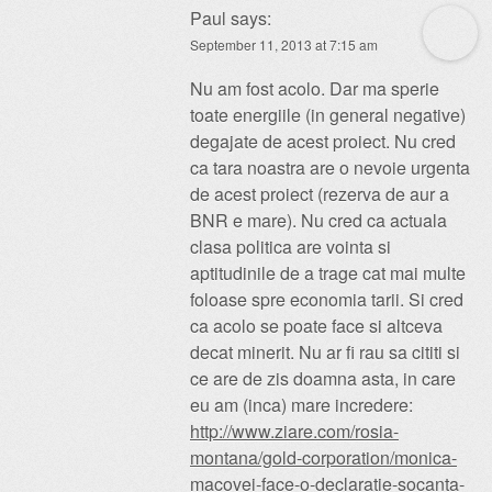
Paul
says:
September 11, 2013 at 7:15 am
Nu am fost acolo. Dar ma sperie
toate energiile (in general negative)
degajate de acest proiect. Nu cred
ca tara noastra are o nevoie urgenta
de acest proiect (rezerva de aur a
BNR e mare). Nu cred ca actuala
clasa politica are vointa si
aptitudinile de a trage cat mai multe
foloase spre economia tarii. Si cred
ca acolo se poate face si altceva
decat minerit. Nu ar fi rau sa cititi si
ce are de zis doamna asta, in care
eu am (inca) mare incredere:
http://www.ziare.com/rosia-
montana/gold-corporation/monica-
macovei-face-o-declaratie-socanta-