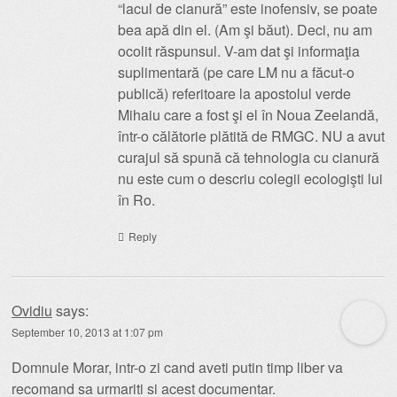
“lacul de cianură” este inofensiv, se poate
bea apă din el. (Am şi băut). Deci, nu am
ocolit răspunsul. V-am dat şi informaţia
suplimentară (pe care LM nu a făcut-o
publică) referitoare la apostolul verde
Mihaiu care a fost şi el în Noua Zeelandă,
într-o călătorie plătită de RMGC. NU a avut
curajul să spună că tehnologia cu cianură
nu este cum o descriu colegii ecologişti lui
în Ro.
Reply
Ovidiu
says:
September 10, 2013 at 1:07 pm
Domnule Morar, intr-o zi cand aveti putin timp liber va
recomand sa urmariti si acest documentar.