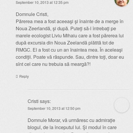
September 10, 2013 at 12:35 pm
Domnule Cristi,
Părerea mea a fost aceeaşi şi înainte de a merge în
Noua Zeerlandă, şi după. Puteţi să-l întrebaţi pe
marele ecologist Liviu Mihaiu care a fost părerea lui
după excursia din Noua Zeelandă plătită tot de
RMGC. El a fost cu un an înaintea mea. În aceleaşi
condiţii. Poate vă răspunde. Sau, dintre toţi, doar eu
sînt cel care nu trebuia să meargă?!
Reply
Cristi
says:
September 10, 2013 at 12:50 pm
Domnule Morar, vă urmăresc cu admiraţie
blogul, de la începutul lui. Şi modul în care