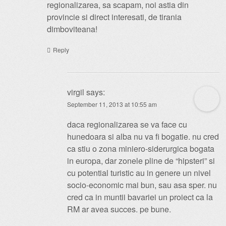
regionalizarea, sa scapam, noi astia din
provincie si direct interesati, de tirania
dimboviteana!
Reply
virgil
says:
September 11, 2013 at 10:55 am
daca regionalizarea se va face cu
hunedoara si alba nu va fi bogatie. nu cred
ca stiu o zona miniero-siderurgica bogata
in europa, dar zonele pline de “hipsteri” si
cu potential turistic au in genere un nivel
socio-economic mai bun, sau asa sper. nu
cred ca in muntii bavariei un proiect ca la
RM ar avea succes. pe bune.