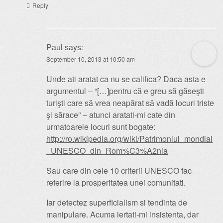
Reply
Paul
says:
September 10, 2013 at 10:50 am
Unde ati aratat ca nu se califica? Daca asta e
argumentul – “[…]pentru că e greu să găseşti
turişti care să vrea neapărat să vadă locuri triste
şi sărace” – atunci aratati-mi cate din
urmatoarele locuri sunt bogate:
http://ro.wikipedia.org/wiki/Patrimoniul_mondial
_UNESCO_din_Rom%C3%A2nia
Sau care din cele 10 criterii UNESCO fac
referire la prosperitatea unei comunitati.
Iar detectez superficialism si tendinta de
manipulare. Acuma iertati-mi insistenta, dar