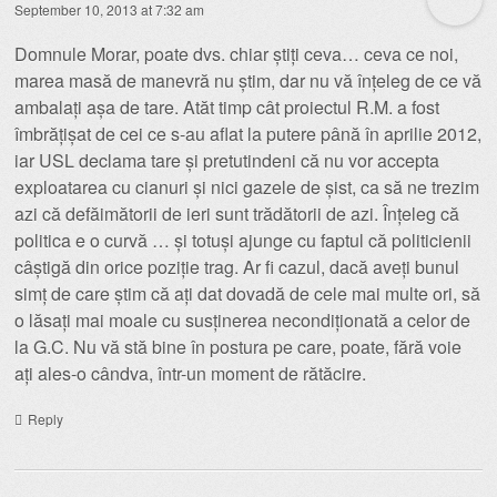
September 10, 2013 at 7:32 am
Domnule Morar, poate dvs. chiar știți ceva… ceva ce noi,
marea masă de manevră nu știm, dar nu vă înțeleg de ce vă
ambalați așa de tare. Atăt timp cât proiectul R.M. a fost
îmbrățișat de cei ce s-au aflat la putere până în aprilie 2012,
iar USL declama tare și pretutindeni că nu vor accepta
exploatarea cu cianuri și nici gazele de șist, ca să ne trezim
azi că defăimătorii de ieri sunt trădătorii de azi. Înțeleg că
politica e o curvă … și totuși ajunge cu faptul că politicienii
câștigă din orice poziție trag. Ar fi cazul, dacă aveți bunul
simț de care știm că ați dat dovadă de cele mai multe ori, să
o lăsați mai moale cu susținerea necondiționată a celor de
la G.C. Nu vă stă bine în postura pe care, poate, fără voie
ați ales-o cândva, într-un moment de rătăcire.
Reply