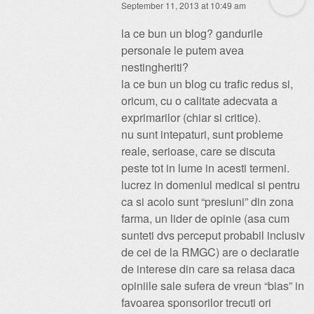
September 11, 2013 at 10:49 am
la ce bun un blog? gandurile
personale le putem avea
nestingheriti?
la ce bun un blog cu trafic redus si,
oricum, cu o calitate adecvata a
exprimarilor (chiar si critice).
nu sunt intepaturi, sunt probleme
reale, serioase, care se discuta
peste tot in lume in acesti termeni.
lucrez in domeniul medical si pentru
ca si acolo sunt “presiuni” din zona
farma, un lider de opinie (asa cum
sunteti dvs perceput probabil inclusiv
de cei de la RMGC) are o declaratie
de interese din care sa reiasa daca
opiniile sale sufera de vreun “bias” in
favoarea sponsorilor trecuti ori