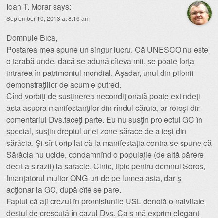
Ioan T. Morar
says:
September 10, 2013 at 8:16 am
Domnule Bica,
Postarea mea spune un singur lucru. Că UNESCO nu este
o tarabă unde, dacă se adună cîteva mii, se poate forţa
intrarea în patrimoniul mondial. Aşadar, unul din pilonii
demonstraţiilor de acum e putred.
Cînd vorbiţi de susţinerea necondiţionată poate extindeţi
asta asupra manifestanţilor din rîndul căruia, ar reieşi din
comentariul Dvs.faceţi parte. Eu nu susţin proiectul GC în
special, susţin dreptul unei zone sărace de a ieşi din
sărăcia. Şi sînt oripilat că la manifestaţia contra se spune că
Sărăcia nu ucide, condamnînd o populaţie (de altă părere
decît a străzii) la sărăcie. Cinic, tipic pentru domnul Soros,
finanţatorul multor ONG-uri de pe lumea asta, dar şi
acţionar la GC, după cîte se pare.
Faptul că aţi crezut în promisiunile USL denotă o naivitate
destul de crescută în cazul Dvs. Ca s mă exprim elegant.