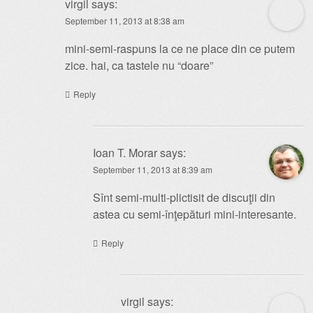
virgil
says:
September 11, 2013 at 8:38 am
mini-semi-raspuns la ce ne place din ce putem
zice. hai, ca tastele nu “doare”
Reply
Ioan T. Morar
says:
September 11, 2013 at 8:39 am
Sînt semi-multi-plictisit de discuţii din
astea cu semi-înţepături mini-interesante.
Reply
virgil
says: