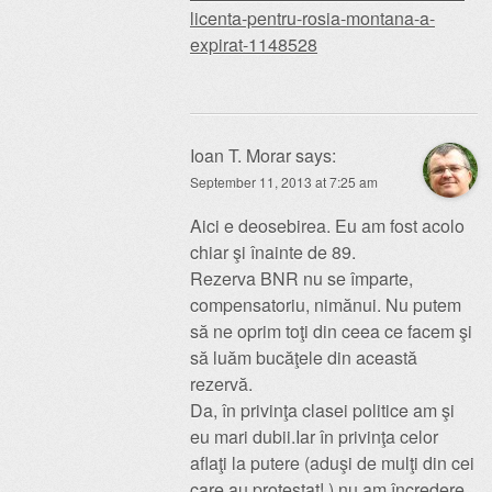
licenta-pentru-rosia-montana-a-
expirat-1148528
Ioan T. Morar
says:
September 11, 2013 at 7:25 am
Aici e deosebirea. Eu am fost acolo
chiar şi înainte de 89.
Rezerva BNR nu se împarte,
compensatoriu, nimănui. Nu putem
să ne oprim toţi din ceea ce facem şi
să luăm bucăţele din această
rezervă.
Da, în privinţa clasei politice am şi
eu mari dubii.Iar în privinţa celor
aflaţi la putere (aduşi de mulţi din cei
care au protestat! ) nu am încredere