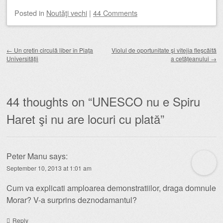
Posted
in
Noutăţi vechi
|
44 Comments
Post navigation
←
Un cretin circulă liber în Piaţa
Violul de oportunitate şi vitejia fleşcăită
Universităţii
a cetăţeanului
→
44 thoughts on “
UNESCO nu e Spiru
Haret şi nu are locuri cu plată
”
Peter Manu
says:
September 10, 2013 at 1:01 am
Cum va explicati amploarea demonstratiilor, draga domnule
Morar? V-a surprins deznodamantul?
Reply