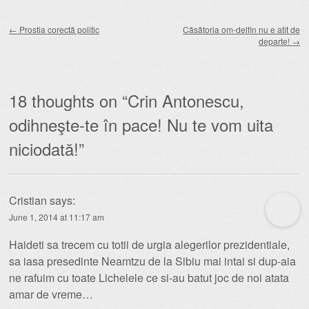
Post navigation
←
Prostia corectă politic
Căsătoria om-delfin nu e atît de
departe!
→
18 thoughts on “
Crin Antonescu,
odihneşte-te în pace! Nu te vom uita
niciodată!
”
Cristian
says:
June 1, 2014 at 11:17 am
Haideti sa trecem cu totii de urgia alegerilor prezidentiale,
sa iasa presedinte Neamtzu de la Sibiu mai intai si dup-aia
ne rafuim cu toate Lichelele ce si-au batut joc de noi atata
amar de vreme…