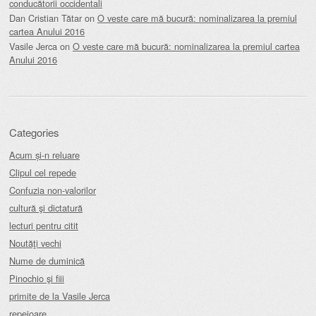
conducătorii occidentali
Dan Cristian Tătar
on
O veste care mă bucură: nominalizarea la premiul
cartea Anului 2016
Vasile Jerca
on
O veste care mă bucură: nominalizarea la premiul cartea
Anului 2016
Categories
Acum și-n reluare
Clipul cel repede
Confuzia non-valorilor
cultură şi dictatură
lecturi pentru citit
Noutăţi vechi
Nume de duminică
Pinochio şi fiii
primite de la Vasile Jerca
repejoare