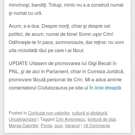
mincinoşi, bandiţi. Totuşi, nimic nu s-a construit numai
şi numai cu ură.
Acum, s-a dus. Despre morţi, chiar şi despre cei
politici, de acum, numai de bine! Somn uşor Crin!
Odihneşte-te în pace, somnorosule, dar reţine: nu vom
uita niciodată răul pe care l-ai făcut.
UPDATE Uitasem de promovarea lui Gigi Becali în
PNL, şi de aici în Parlament, chiar în Comisia Juridică,
promovare făcută personal de Crin. Mi-a adus aminte
comentatorul Ciufutozaurus pe site-ul
În linie dreaptă
Posted
in
Confuzia non-valorilor
,
cultură şi dictatură
,
Uncategorized
|
Tagged
Crin Antonescu
,
lovitură de stat
,
Marga Calorifer
,
Ponta
,
puci
,
Varanul
|
18 Comments