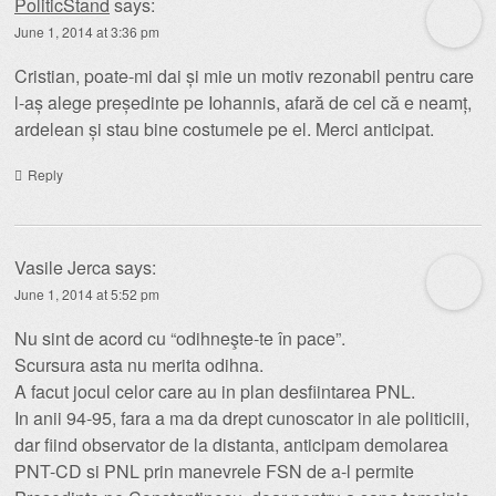
PoliticStand
says:
June 1, 2014 at 3:36 pm
Cristian, poate-mi dai și mie un motiv rezonabil pentru care
l-aș alege președinte pe Iohannis, afară de cel că e neamț,
ardelean și stau bine costumele pe el. Merci anticipat.
Reply
Vasile Jerca
says:
June 1, 2014 at 5:52 pm
Nu sint de acord cu “odihneşte-te în pace”.
Scursura asta nu merita odihna.
A facut jocul celor care au in plan desfiintarea PNL.
In anii 94-95, fara a ma da drept cunoscator in ale politiciii,
dar fiind observator de la distanta, anticipam demolarea
PNT-CD si PNL prin manevrele FSN de a-l permite