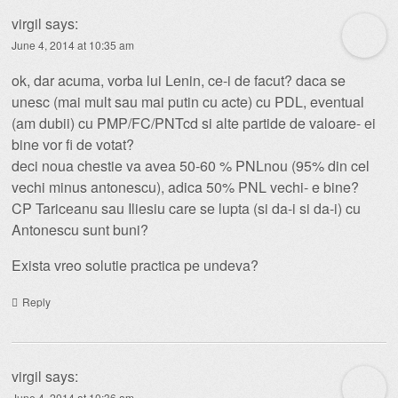
virgil
says:
June 4, 2014 at 10:35 am
ok, dar acuma, vorba lui Lenin, ce-i de facut? daca se
unesc (mai mult sau mai putin cu acte) cu PDL, eventual
(am dubii) cu PMP/FC/PNTcd si alte partide de valoare- ei
bine vor fi de votat?
deci noua chestie va avea 50-60 % PNLnou (95% din cel
vechi minus antonescu), adica 50% PNL vechi- e bine?
CP Tariceanu sau Iliesiu care se lupta (si da-i si da-i) cu
Antonescu sunt buni?
Exista vreo solutie practica pe undeva?
Reply
virgil
says:
June 4, 2014 at 10:36 am