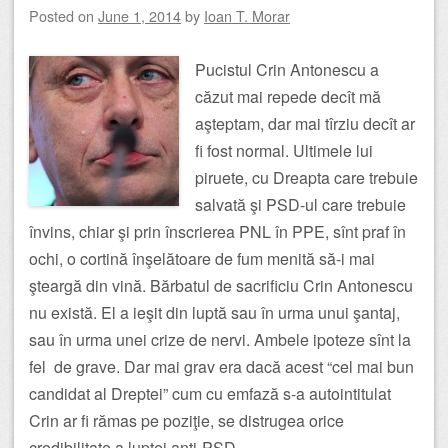
Posted on
June 1, 2014
by
Ioan T. Morar
Pucistul Crin Antonescu a
căzut mai repede decît mă
aşteptam, dar mai tîrziu decît ar
fi fost normal. Ultimele lui
piruete, cu Dreapta care trebuie
salvată şi PSD-ul care trebuie
învins, chiar şi prin înscrierea PNL în PPE, sînt praf în
ochi, o cortină înşelătoare de fum menită să-i mai
şteargă din vină. Bărbatul de sacrificiu Crin Antonescu
nu există. El a ieşit din luptă sau în urma unui şantaj,
sau în urma unei crize de nervi. Ambele ipoteze sînt la
fel de grave. Dar mai grav era dacă acest “cel mai bun
candidat al Dreptei” cum cu emfază s-a autointitulat
Crin ar fi rămas pe poziţie, se distrugea orice
credibilitate a luptei anti-PSD.