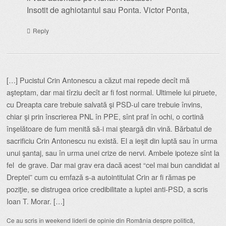
Insotit de aghiotantul sau Ponta. Victor Ponta,
Reply
[…] Pucistul Crin Antonescu a căzut mai repede decît mă
aşteptam, dar mai tîrziu decît ar fi fost normal. Ultimele lui piruete,
cu Dreapta care trebuie salvată şi PSD-ul care trebuie învins,
chiar şi prin înscrierea PNL în PPE, sînt praf în ochi, o cortină
înşelătoare de fum menită să-i mai şteargă din vină. Bărbatul de
sacrificiu Crin Antonescu nu există. El a ieşit din luptă sau în urma
unui şantaj, sau în urma unei crize de nervi. Ambele ipoteze sînt la
fel de grave. Dar mai grav era dacă acest “cel mai bun candidat al
Dreptei” cum cu emfază s-a autointitulat Crin ar fi rămas pe
poziţie, se distrugea orice credibilitate a luptei anti-PSD, a scris
Ioan T. Morar. […]
Ce au scris în weekend liderii de opinie din România despre politică,