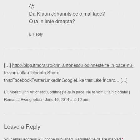
🙂
Da Klaun Johannis ce o mai face?
O ia in linie dreapta?
Reply
[…]
http://blog.itmorar.ro/crin-antonescu-odihneste-te-in-pace-nu-
te-vom-uita-niciodata
Share
this:FacebookTwitterLinkedInGoogleLike this:Like Încarc… […]
I.T. Morar: Crin Antonescu, odihneşte-te în pace! Nu te vom uita niciodată! |
Romania Evanghelica
-
June 19, 2014 at 9:12 pm
Leave a Reply
Your email address will not be published.
Required fields are marked
*