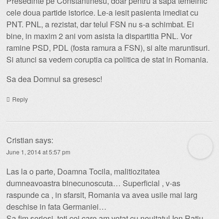
Presedinte pe Constantinesu, doar pentru a sapa temeinic
cele doua partide istorice. Le-a iesit pasienta imediat cu
PNT. PNL, a rezistat, dar telul FSN nu s-a schimbat. Ei
bine, in maxim 2 ani vom asista la dispartitia PNL. Vor
ramine PSD, PDL (fosta ramura a FSN), si alte maruntisuri.
Si atunci sa vedem coruptia ca politica de stat in Romania.
Sa dea Domnul sa gresesc!
Reply
Cristian
says:
June 1, 2014 at 5:57 pm
Las la o parte, Doamna Tocila, malitiozitatea
dumneavoastra binecunoscuta… Superficial , v-as
raspunde ca , in sfarsit, Romania va avea usile mai larg
deschise in fata Germaniei…
Sa fim seriosi, toti cei care am votat cu neuitatul Ion Ratiu