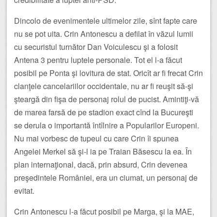
Dincolo de evenimentele ultimelor zile, sînt fapte care
nu se pot uita. Crin Antonescu a defilat în văzul lumii
cu securistul turnător Dan Voiculescu şi a folosit
Antena 3 pentru luptele personale. Tot el l-a făcut
posibil pe Ponta şi lovitura de stat. Oricît ar fi frecat Crin
clanţele cancelariilor occidentale, nu ar fi reuşit să-şi
şteargă din fişa de personaj rolul de pucist. Amintiţi-vă
de marea farsă de pe stadion exact cînd la Bucureşti
se derula o importantă întîlnire a Popularilor Europeni.
Nu mai vorbesc de tupeul cu care Crin îi spunea
Angelei Merkel să şi-l ia pe Traian Băsescu la ea. În
plan internaţional, dacă, prin absurd, Crin devenea
preşedintele României, era un ciumat, un personaj de
evitat.
Crin Antonescu l-a făcut posibil pe Marga, şi la MAE,