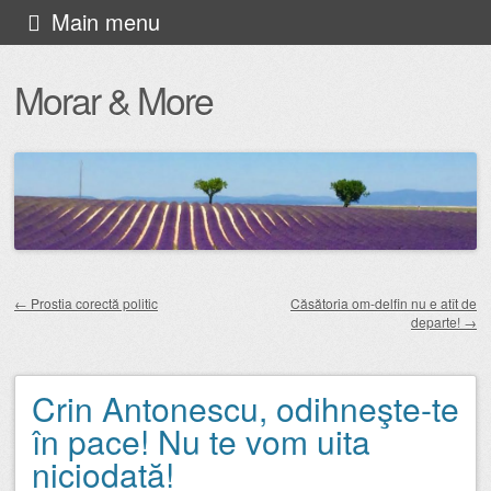
Skip
Main menu
to
Morar & More
content
←
Prostia corectă politic
Căsătoria om-delfin nu e atît de
departe!
→
Post navigation
Crin Antonescu, odihneşte-te
în pace! Nu te vom uita
niciodată!