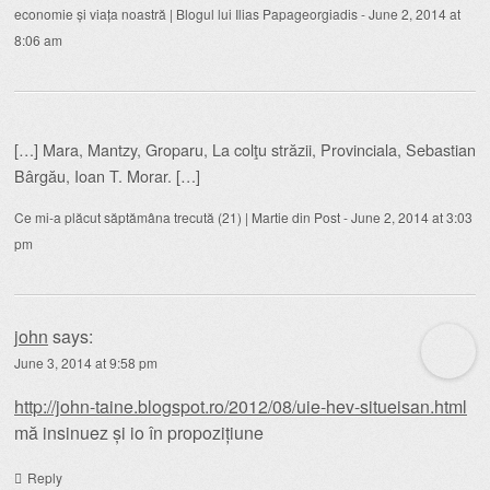
economie și viața noastră | Blogul lui Ilias Papageorgiadis
-
June 2, 2014 at
8:06 am
[…] Mara, Mantzy, Groparu, La colţu străzii, Provinciala, Sebastian
Bârgău, Ioan T. Morar. […]
Ce mi-a plăcut săptămâna trecută (21) | Martie din Post
-
June 2, 2014 at 3:03
pm
john
says:
June 3, 2014 at 9:58 pm
http://john-taine.blogspot.ro/2012/08/uie-hev-situeisan.html
mă insinuez și io în propozițiune
Reply