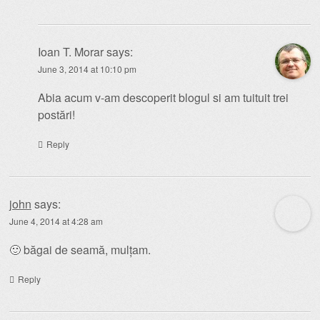
Ioan T. Morar
says:
June 3, 2014 at 10:10 pm
Abia acum v-am descoperit blogul si am tuituit trei
postări!
Reply
john
says:
June 4, 2014 at 4:28 am
🙂 băgai de seamă, mulțam.
Reply