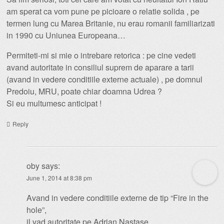
am sperat ca vom pune pe picioare o relatie solida , pe
termen lung cu Marea Britanie, nu erau romanii familiarizati
in 1990 cu Uniunea Europeana…
Permiteti-mi si mie o intrebare retorica : pe cine vedeti
avand autoritate in consiliul suprem de aparare a tarii
(avand in vedere conditiile externe actuale) , pe domnul
Predoiu, MRU, poate chiar doamna Udrea ?
Si eu multumesc anticipat !
Reply
oby
says:
June 1, 2014 at 8:38 pm
Avand in vedere conditiile externe de tip “Fire in the
hole”,
il vad autoritate pe Adrian Nastase.