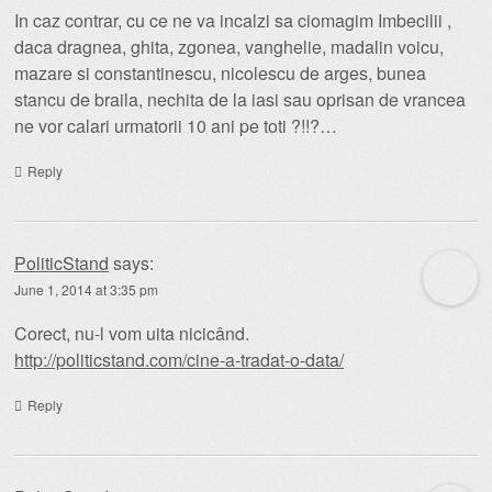
In caz contrar, cu ce ne va incalzi sa ciomagim Imbecilii ,
daca dragnea, ghita, zgonea, vanghelie, madalin voicu,
mazare si constantinescu, nicolescu de arges, bunea
stancu de braila, nechita de la iasi sau oprisan de vrancea
ne vor calari urmatorii 10 ani pe toti ?!!?…
Reply
PoliticStand
says:
June 1, 2014 at 3:35 pm
Corect, nu-l vom uita nicicând.
http://politicstand.com/cine-a-tradat-o-data/
Reply