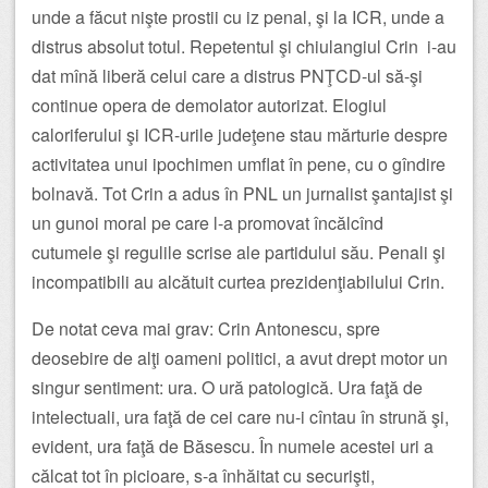
unde a făcut nişte prostii cu iz penal, şi la ICR, unde a
distrus absolut totul. Repetentul şi chiulangiul Crin i-au
dat mînă liberă celui care a distrus PNŢCD-ul să-şi
continue opera de demolator autorizat. Elogiul
caloriferului şi ICR-urile judeţene stau mărturie despre
activitatea unui ipochimen umflat în pene, cu o gîndire
bolnavă. Tot Crin a adus în PNL un jurnalist şantajist şi
un gunoi moral pe care l-a promovat încălcînd
cutumele şi regulile scrise ale partidului său. Penali şi
incompatibili au alcătuit curtea prezidenţiabilului Crin.
De notat ceva mai grav: Crin Antonescu, spre
deosebire de alţi oameni politici, a avut drept motor un
singur sentiment: ura. O ură patologică. Ura faţă de
intelectuali, ura faţă de cei care nu-i cîntau în strună şi,
evident, ura faţă de Băsescu. În numele acestei uri a
călcat tot în picioare, s-a înhăitat cu securişti,