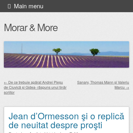
Skip
Main menu
to
Morar & More
content
←
De ce trebuie apărat Andrei Pleşu
Sanary, Thomas Mann și Valeriu
de Ciuvică şi Gîdea- răspuns unui tînăr
Marcu
→
Post navigation
scriitor
Jean d’Ormesson şi o replică
de neuitat despre proşti