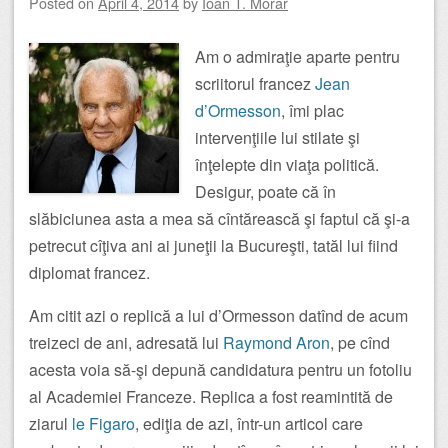
Posted on
April 4, 2014
by
Ioan T. Morar
Am o admiraţie aparte pentru
scriitorul francez
Jean
d’Ormesson
, îmi plac
intervenţiile lui stilate şi
înţelepte din viaţa politică.
Desigur, poate că în
slăbiciunea asta a mea să cîntărească şi faptul că şi-a
petrecut cîţiva ani ai juneţii la Bucureşti, tatăl lui fiind
diplomat francez.
Am citit azi o replică a lui d’Ormesson datînd de acum
treizeci de ani, adresată lui
Raymond Aron
, pe cînd
acesta voia să-şi depună candidatura pentru un fotoliu
al Academiei Franceze. Replica a fost reamintită de
ziarul
le Figaro
, ediţia de azi, într-un articol care