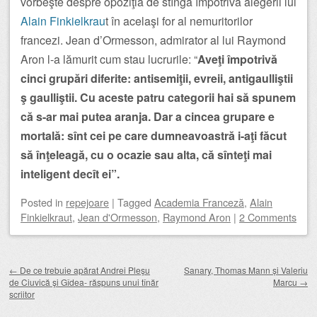
vorbeşte despre opoziţia de stînga împotriva alegerii lui
Alain Finkielkrau
t în acelaşi for al nemuritorilor
francezi. Jean d’Ormesson, admirator al lui Raymond
Aron l-a lămurit cum stau lucrurile: “
Aveţi împotrivă
cinci grupări diferite: antisemiţii, evreii, antigaulliştii
ş gaulliştii. Cu aceste patru categorii hai să spunem
că s-ar mai putea aranja. Dar a cincea grupare e
mortală: sînt cei pe care dumneavoastră i-aţi făcut
să înţeleagă, cu o ocazie sau alta, că sînteţi mai
inteligent decît ei”.
Posted
in
repejoare
|
Tagged
Academia Franceză
,
Alain
Finkielkraut
,
Jean d'Ormesson
,
Raymond Aron
|
2 Comments
Post navigation
←
De ce trebuie apărat Andrei Pleşu
Sanary, Thomas Mann și Valeriu
de Ciuvică şi Gîdea- răspuns unui tînăr
Marcu
→
scriitor