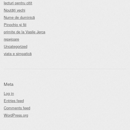
lecturi pentru citit
Noutăţi vechi
Nume de duminică
Pinochio şi fiii
primite de la Vasile Jerca
repejoare
Uncategorized
viata e simpatică
Meta
Log in
Entries feed
Comments feed
WordPress.org