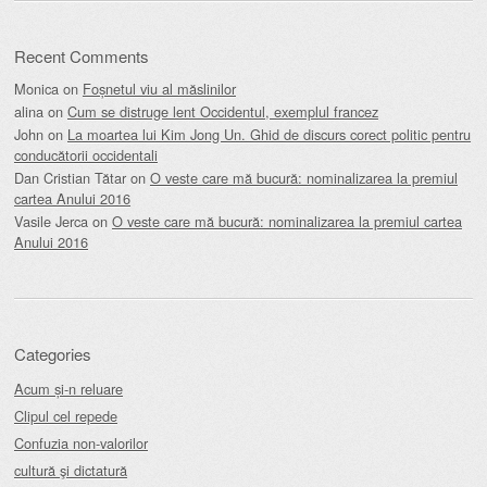
Recent Comments
Monica
on
Foșnetul viu al măslinilor
alina
on
Cum se distruge lent Occidentul, exemplul francez
John
on
La moartea lui Kim Jong Un. Ghid de discurs corect politic pentru
conducătorii occidentali
Dan Cristian Tătar
on
O veste care mă bucură: nominalizarea la premiul
cartea Anului 2016
Vasile Jerca
on
O veste care mă bucură: nominalizarea la premiul cartea
Anului 2016
Categories
Acum și-n reluare
Clipul cel repede
Confuzia non-valorilor
cultură şi dictatură