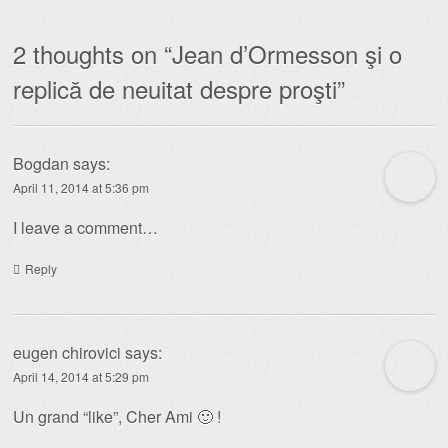
2 thoughts on “
Jean d’Ormesson şi o
replică de neuitat despre proşti
”
Bogdan
says:
April 11, 2014 at 5:36 pm
I leave a comment…
Reply
eugen chirovici
says:
April 14, 2014 at 5:29 pm
Un grand “like”, Cher Ami 🙂 !