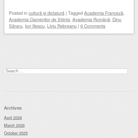
Posted
in
cultură şi dictatură
|
Tagged
Academia Franceză
,
Academia Oamenilor de Stiinta
,
Avademia Română
,
Dinu
Săraru
,
Ion Iliescu
,
Liviu Rebreanu
|
6 Comments
Post navigation
Search
for:
Archives
April 2026
March 2026
October 2025