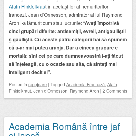
Alain Finkielkrau
t în acelaşi for al nemuritorilor
francezi. Jean d’Ormesson, admirator al lui Raymond
Aron l-a lămurit cum stau lucrurile: “
Aveţi împotrivă
cinci grupări diferite: antisemiţii, evreii, antigaulliştii
ş gaulliştii. Cu aceste patru categorii hai să spunem
că s-ar mai putea aranja. Dar a cincea grupare e
mortală: sînt cei pe care dumneavoastră i-aţi făcut
să înţeleagă, cu o ocazie sau alta, că sînteţi mai
inteligent decît ei”.
Posted
in
repejoare
|
Tagged
Academia Franceză
,
Alain
Finkielkraut
,
Jean d'Ormesson
,
Raymond Aron
|
2 Comments
Academia Română între jaf
și japcă