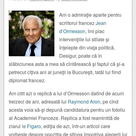
Am o admiraţie aparte pentru
scriitorul francez
Jean
d’Ormesson
, îmi plac
intervenţiile lui stilate şi
înţelepte din viaţa politică.
Desigur, poate că în
slăbiciunea asta a mea să cîntărească şi faptul că şi-a
petrecut cîţiva ani ai juneţii la Bucureşti, tatăl lui fiind
diplomat francez.
Am citit azi o replică a lui d’Ormesson datînd de acum
treizeci de ani, adresată lui
Raymond Aron
, pe cînd
acesta voia să-şi depună candidatura pentru un fotoliu
al Academiei Franceze. Replica a fost reamintită de
ziarul
le Figaro
, ediţia de azi, într-un articol care
vorbeşte despre opoziţia de stînga împotriva alegerii lui