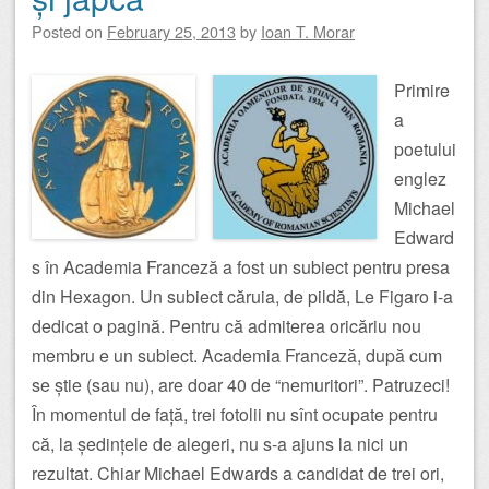
Posted on
February 25, 2013
by
Ioan T. Morar
Primire
a
poetului
englez
Michael
Edward
s în Academia Franceză a fost un subiect pentru presa
din Hexagon. Un subiect căruia, de pildă, Le Figaro i-a
dedicat o pagină. Pentru că admiterea oricăriu nou
membru e un subiect. Academia Franceză, după cum
se știe (sau nu), are doar 40 de “nemuritori”. Patruzeci!
În momentul de față, trei fotolii nu sînt ocupate pentru
că, la ședințele de alegeri, nu s-a ajuns la nici un
rezultat. Chiar Michael Edwards a candidat de trei ori,