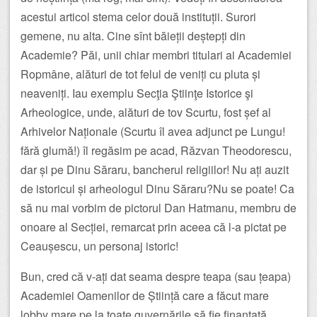
acestui articol stema celor două instituții. Surori
gemene, nu alta. Cine sînt băieții deștepți din
Academie? Păi, unii chiar membri titulari ai Academiei
Ropmâne, alături de tot felul de veniți cu pluta și
neaveniți. Iau exemplu Secţia Ştiinţe Istorice şi
Arheologice, unde, alături de tov Scurtu, fost șef al
Arhivelor Naționale (Scurtu îl avea adjunct pe Lungu!
fără glumă!) îl regăsim pe acad, Răzvan Theodorescu,
dar și pe Dinu Săraru, bancherul religiilor! Nu ați auzit
de istoricul și arheologul Dinu Săraru?Nu se poate! Ca
să nu mai vorbim de pictorul Dan Hatmanu, membru de
onoare al Secției, remarcat prin aceea că l-a pictat pe
Ceaușescu, un personaj istoric!
Bun, cred că v-ați dat seama despre teapa (sau țeapa)
Academiei Oamenilor de Știință care a făcut mare
lobby mare pe la toate guvernările să fie finanțată