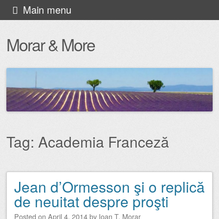
Skip
Main menu
to
Morar & More
content
Tag:
Academia Franceză
Jean d’Ormesson şi o replică
Post navigation
de neuitat despre proşti
Posted on
April 4, 2014
by
Ioan T. Morar