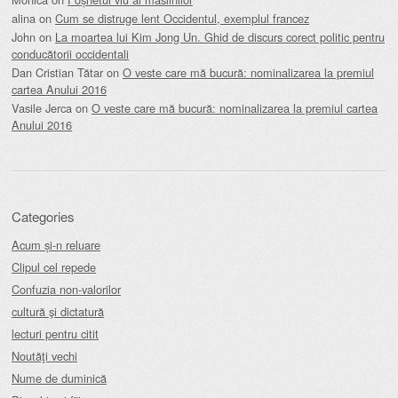
alina
on
Cum se distruge lent Occidentul, exemplul francez
John
on
La moartea lui Kim Jong Un. Ghid de discurs corect politic pentru
conducătorii occidentali
Dan Cristian Tătar
on
O veste care mă bucură: nominalizarea la premiul
cartea Anului 2016
Vasile Jerca
on
O veste care mă bucură: nominalizarea la premiul cartea
Anului 2016
Categories
Acum și-n reluare
Clipul cel repede
Confuzia non-valorilor
cultură şi dictatură
lecturi pentru citit
Noutăţi vechi
Nume de duminică