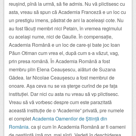
reușind, pînă la urmă, să fie admis. Nu vă plictisesc cu
asta, vreau să spun că Academia Franceză e un loc cu
un prestigiu imens, păstrat de ani la aceleași cote. Nu
au fost făcuți membri nici Petain, în vremea regimului
cu același nume, nici de Gaulle. În compensație,
Academia Română e un loc de care-și bate joc Ioan
Păun Otiman cum vrea el, după cum s-a văzut, vag,
prin presa română. În Academia Română a fost
membru plin Elena Ceaușescu, alături de Suzana
Gâdea. Iar Nicolae Ceaușescu a fost membrui de
onoare. Așa ceva nu se va șterge curînd de pe fața
instituției. Dar nici cu asta nu vreau să vp plictisesc.
Vreau să vă vorbesc despre cum este parazitată
această instituție de o “Academie” privată, pre numele
ei complet
Academia Oamenilor de Știință din
România.
ca și cum în Academia Română ar fi oameni
de neștiință (mă rog, mai sînt). Vedeți în deschiderea