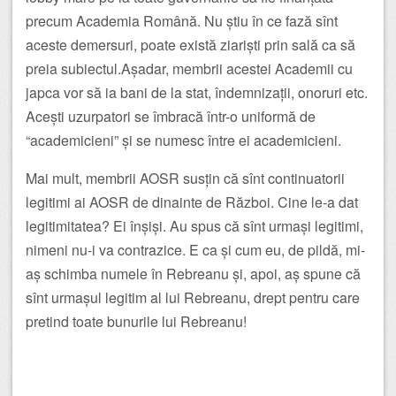
precum Academia Română. Nu știu în ce fază sînt
aceste demersuri, poate există ziariști prin sală ca să
preia subiectul.Așadar, membrii acestei Academii cu
japca vor să ia bani de la stat, îndemnizații, onoruri etc.
Acești uzurpatori se îmbracă într-o uniformă de
“academicieni” și se numesc între ei academicieni.
Mai mult, membrii AOSR susțin că sînt continuatorii
legitimi ai AOSR de dinainte de Război. Cine le-a dat
legitimitatea? Ei înșiși. Au spus că sînt urmași legitimi,
nimeni nu-i va contrazice. E ca și cum eu, de pildă, mi-
aș schimba numele în Rebreanu și, apoi, aș spune că
sînt urmașul legitim al lui Rebreanu, drept pentru care
pretind toate bunurile lui Rebreanu!