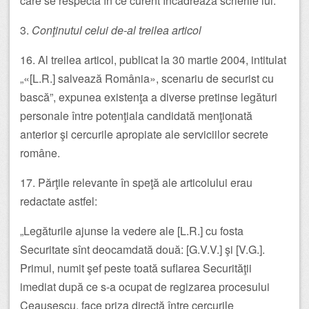
care se respectă în ce curent încadrează scrierile lui.”
3.
Conţinutul celui de-al treilea articol
16. Al treilea articol, publicat la 30 martie 2004, intitulat
„«[L.R.] salvează România», scenariu de securist cu
bască”, expunea existenţa a diverse pretinse legături
personale între potenţiala candidată menţionată
anterior şi cercurile apropiate ale serviciilor secrete
române.
17. Părţile relevante în speţă ale articolului erau
redactate astfel:
„Legăturile ajunse la vedere ale [L.R.] cu fosta
Securitate sînt deocamdată două: [G.V.V.] şi [V.G.].
Primul, numit şef peste toată suflarea Securităţii
imediat după ce s-a ocupat de regizarea procesului
Ceauşescu, face priza directă între cercurile