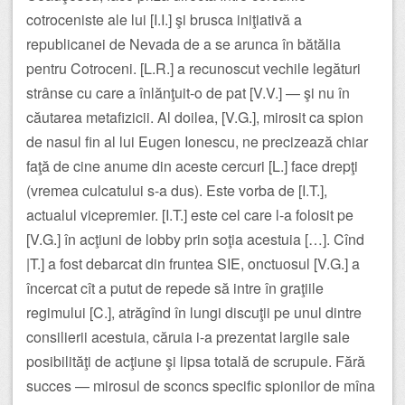
cotroceniste ale lui [I.I.] şi brusca iniţiativă a
republicanei de Nevada de a se arunca în bătălia
pentru Cotroceni. [L.R.] a recunoscut vechile legături
strânse cu care a înlănţuit-o de pat [V.V.] — şi nu în
căutarea metafizicii. Al doilea, [V.G.], mirosit ca spion
de nasul fin al lui Eugen Ionescu, ne precizează chiar
faţă de cine anume din aceste cercuri [L.] face drepţi
(vremea culcatului s-a dus). Este vorba de [I.T.],
actualul vicepremier. [I.T.] este cel care l-a folosit pe
[V.G.] în acţiuni de lobby prin soţia acestuia […]. Cînd
|T.] a fost debarcat din fruntea SIE, onctuosul [V.G.] a
încercat cît a putut de repede să intre în graţiile
regimului [C.], atrăgînd în lungi discuţii pe unul dintre
consilierii acestuia, căruia i-a prezentat largile sale
posibilităţi de acţiune şi lipsa totală de scrupule. Fără
succes — mirosul de sconcs specific spionilor de mîna