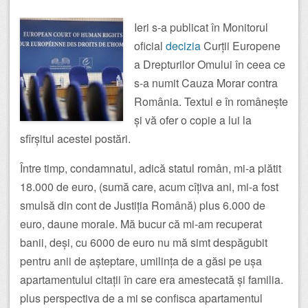
Ieri s-a publicat în Monitorul
oficial
decizia
Curții Europene
a Drepturilor Omului în ceea ce
s-a numit Cauza Morar contra
România. Textul e în românește
și vă ofer o copie a lui la
sfîrșitul acestei postări.
Între timp, condamnatul, adică statul român, mi-a plătit
18.000 de euro, (sumă care, acum cîțiva ani, mi-a fost
smulsă din cont de Justiția Română) plus 6.000 de
euro, daune morale. Mă bucur că mi-am recuperat
banii, deși, cu 6000 de euro nu mă simt despăgubit
pentru anii de așteptare, umilința de a găsi pe ușa
apartamentului citații în care era amestecată și familia.
plus perspectiva de a mi se confisca apartamentul