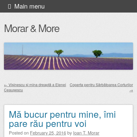
Skip
Main menu
to
Morar & More
content
←
Vișinescu și mîna dreaptă a Elenei
Coperta pentru Sărbătoarea Corturilor
Ceaușescu
→
Post navigation
Mă bucur pentru mine, îmi
pare rău pentru voi
Posted on
February 25, 2016
by
Ioan T. Morar