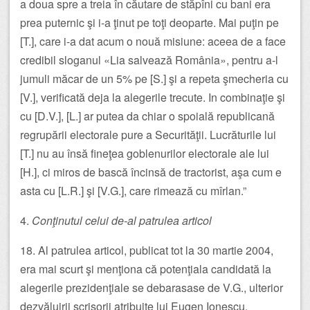
a doua spre a treia în căutare de stăpîni cu bani era
prea puternic şi i-a ţinut pe toţi deoparte. Mai puţin pe
[T.], care i-a dat acum o nouă misiune: aceea de a face
credibil sloganul «Lia salvează România», pentru a-l
jumuli măcar de un 5% pe [S.] şi a repeta şmecheria cu
[V.], verificată deja la alegerile trecute. In combinaţie şi
cu [D.V.], [L.] ar putea da chiar o spoială republicană
regrupării electorale pure a Securităţii. Lucrăturile lui
[T.] nu au însă fineţea goblenurilor electorale ale lui
[H.], ci miros de bască încinsă de tractorist, aşa cum e
asta cu [L.R.] şi [V.G.], care rimează cu mîrlan.”
4.
Conţinutul celui de-al patrulea articol
18. Al patrulea articol, publicat tot la 30 martie 2004,
era mai scurt şi menţiona că potenţiala candidată la
alegerile prezidenţiale se debarasase de V.G., ulterior
dezvăluirii scrisorii atribuite lui Eugen Ionescu.