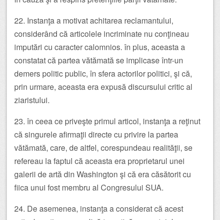
22. Instanţa a motivat achitarea reclamantului,
considerând că articolele incriminate nu conţineau
imputări cu caracter calomnios. în plus, aceasta a
constatat că partea vătămată se implicase într-un
demers politic public, în sfera actorilor politici, şi că,
prin urmare, aceasta era expusă discursului critic al
ziaristului.
23. în ceea ce priveşte primul articol, instanţa a reţinut
că singurele afirmaţii directe cu privire la partea
vătămată, care, de altfel, corespundeau realităţii, se
refereau la faptul că aceasta era proprietarul unei
galerii de artă din Washington şi că era căsătorit cu
fiica unui fost membru al Congresului SUA.
24. De asemenea, instanţa a considerat că acest