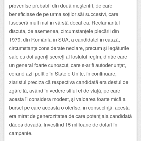
provenise probabil din două moşteniri, de care
beneficiase de pe urma soţilor săi succesivi, care
fuseseră mult mai în vârstă decât ea. Reclamantul
discuta, de asemenea, circumstanţele plecării din
1979, din România în SUA, a candidatei în cauză,
circumstanţe considerate neclare, precum şi legăturile
sale cu doi agenţi secreţi ai fostului regim, dintre care
un general foarte cunoscut, care s-ar fi autodenunţat,
cerând azil politic în Statele Unite. în continuare,
ziaristul preciza că respectiva candidată era destul de
zgârcită, având în vedere stilul ei de viaţă, pe care
acesta îl considera modest, şi valoarea foarte mică a
bursei pe care aceasta o oferise; în consecinţă, acesta
era mirat de generozitatea de care potenţiala candidată
dădea dovadă, investind 15 milioane de dolari în
campanie.