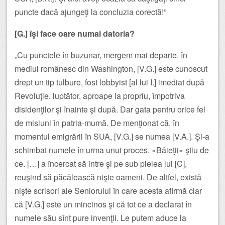
puncte dacă ajungeţi la concluzia corectă!”
[G.] îşi face oare numai datoria?
„Cu punctele în buzunar, mergem mai departe. în
mediul românesc din Washington, [V.G.] este cunoscut
drept un tip tulbure, fost lobbyist [al lui I.] imediat după
Revoluţie, luptător, aproape la propriu, împotriva
disidenţilor şi înainte şi după. Dar gata pentru orice fel
de misiuni în patria-mumă. De menţionat că, în
momentul emigrării în SUA, [V.G.] se numea [V.A.]. Şi-a
schimbat numele în urma unui proces. «Băieţii» ştiu de
ce. […] a încercat să intre şi pe sub pielea lui [C],
reuşind să păcălească nişte oameni. De altfel, există
nişte scrisori ale Seniorului în care acesta afirmă clar
că [V.G.] este un mincinos şi că tot ce a declarat în
numele său sînt pure invenţii. Le putem aduce la