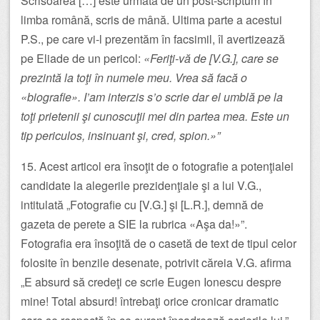
Scrisoarea […] este urmată de un post-scriptum în
limba română, scris de mână. Ultima parte a acestui
P.S., pe care vi-l prezentăm în facsimil, îl avertizează
pe Eliade de un pericol:
«Feriţi-vă de [V.G.], care se
prezintă la toţi în numele meu. Vrea să facă o
«biografie». I’am interzis s’o scrie dar el umblă pe la
toţi prietenii şi cunoscuţii mei din partea mea. Este un
tip periculos, insinuant şi, cred, spion.»”
15. Acest articol era însoţit de o fotografie a potenţialei
candidate la alegerile prezidenţiale şi a lui V.G.,
intitulată „Fotografie cu [V.G.] şi [L.R.], demnă de
gazeta de perete a SIE la rubrica «Aşa da!»”.
Fotografia era însoţită de o casetă de text de tipul celor
folosite în benzile desenate, potrivit căreia V.G. afirma
„E absurd să credeţi ce scrie Eugen Ionescu despre
mine! Total absurd! întrebaţi orice cronicar dramatic