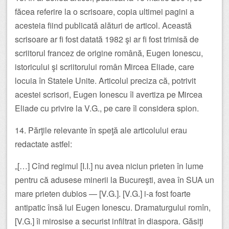
făcea referire la o scrisoare, copia ultimei pagini a
acesteia fiind publicată alături de articol. Această
scrisoare ar fi fost datată 1982 şi ar fi fost trimisă de
scriitorul francez de origine română, Eugen Ionescu,
istoricului şi scriitorului român Mircea Eliade, care
locuia în Statele Unite. Articolul preciza că, potrivit
acestei scrisori, Eugen Ionescu îl avertiza pe Mircea
Eliade cu privire la V.G., pe care îl considera spion.
14. Părţile relevante în speţă ale articolului erau
redactate astfel:
„[…] Cînd regimul [I.I.] nu avea niciun prieten în lume
pentru că adusese minerii la Bucureşti, avea în SUA un
mare prieten dubios — [V.G.]. [V.G.] i-a fost foarte
antipatic însă lui Eugen Ionescu. Dramaturgului romîn,
[V.G.] îi mirosise a securist infiltrat în diaspora. Găsiţi