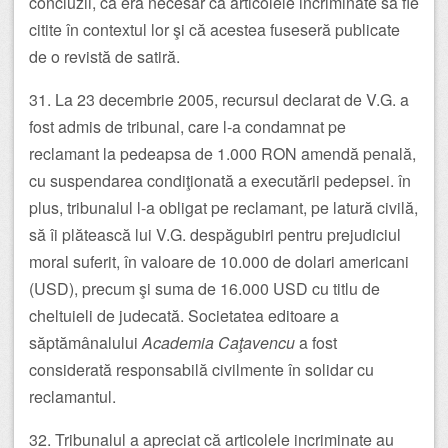
concluzii, că era necesar ca articolele incriminate să fie
citite în contextul lor şi că acestea fuseseră publicate
de o revistă de satiră.
31. La 23 decembrie 2005, recursul declarat de V.G. a
fost admis de tribunal, care l-a condamnat pe
reclamant la pedeapsa de 1.000 RON amendă penală,
cu suspendarea condiţionată a executării pedepsei. în
plus, tribunalul l-a obligat pe reclamant, pe latură civilă,
să îi plătească lui V.G. despăgubiri pentru prejudiciul
moral suferit, în valoare de 10.000 de dolari americani
(USD), precum şi suma de 16.000 USD cu titlu de
cheltuieli de judecată. Societatea editoare a
săptămânalului
Academia Caţavencu
a fost
considerată responsabilă civilmente în solidar cu
reclamantul.
32. Tribunalul a apreciat că articolele incriminate au