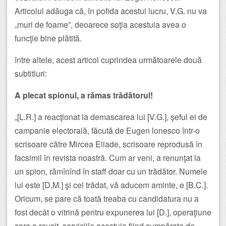
Articolul adăuga că, în pofida acestui lucru, V.G. nu va
„muri de foame”, deoarece soţia acestuia avea o
funcţie bine plătită.
între altele, acest articol cuprindea următoarele două
subtitluri:
A plecat spionul, a rămas trădătorul!
„[L.R.] a reacţionat la demascarea lui [V.G.], şeful ei de
campanie electorală, făcută de Eugen lonesco într-o
scrisoare către Mircea Eliade, scrisoare reprodusă în
facsimil în revista noastră. Cum ar veni, a renunţat la
un spion, rămînînd în staff doar cu un trădător. Numele
lui este [D.M.] şi cel trădat, vă aducem aminte, e [B.C.].
Oricum, se pare că toată treaba cu candidatura nu a
fost decât o vitrină pentru expunerea lui [D.], operaţiune
care a reuşit, serviciile acestuia fiind cumpărate de