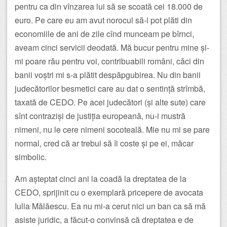
pentru ca din vînzarea lui să se scoată cei 18.000 de
euro. Pe care eu am avut norocul să-i pot plăti din
economiile de ani de zile cînd munceam pe bîrnci,
aveam cinci servicii deodată. Mă bucur pentru mine și-
mi poare rău pentru voi, contribuabili români, căci din
banii voștri mi s-a plătit despăpgubirea. Nu din banii
judecătorilor besmetici care au dat o sentință strîmbă,
taxată de CEDO. Pe acei judecători (și alte sute) care
sînt contraziși de justiția europeană, nu-i mustră
nimeni, nu le cere nimeni socoteală. Mie nu mi se pare
normal, cred că ar trebui să îi coste și pe ei, măcar
simbolic.
Am așteptat cinci ani la coadă la dreptatea de la
CEDO, sprijinit cu o exemplară pricepere de avocata
Iulia Mălăescu. Ea nu mi-a cerut nici un ban ca să mă
asiste juridic, a făcut-o convinsă că dreptatea e de