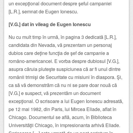
un excepţional document despre şeful campaniei
[L.R.], semnat de Eugen Ionescu.
[V.G.] dat în vileag de Eugen Ionescu
Nu cu mult timp în urmă, în pagina 3 dedicată [L.R.],
candidata din Nevada, vă prezentam un personaj
dubios care deţine funcţia de şef de campanie a
româno-americancei. E vorba despre dubiosul [V.G.],
asupra căruia pluteşte suspiciunea că ar fi unul dintre
românii trimişi de Securitate cu misiuni în diaspora. Şi,
ca să vă demonstrăm că nu ni se pare doar nouă că
[V.G.] e suspect, vă prezentăm un document
excepţional. O scrisoare a lui Eugen Ionescu adresată,
pe 12 mai 1982, din Paris, lui Mircea Eliade, aflat în
Chicago. Documentul se află, acum, în Biblioteca
Universităţii Chicago, în impresionanta arhivă Eliade.