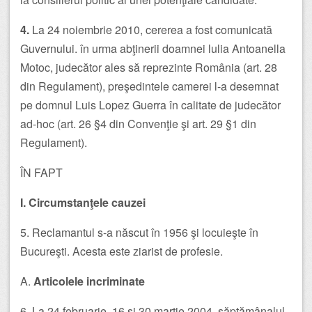
4.
La 24 noiembrie 2010, cererea a fost comunicată
Guvernului. în urma abţinerii doamnei lulia Antoanella
Motoc, judecător ales să reprezinte România (art. 28
din Regulament), preşedintele camerei l-a desemnat
pe domnul Luis Lopez Guerra în calitate de judecător
ad-hoc (art. 26 §4 din Convenţie şi art. 29 §1 din
Regulament).
ÎN FAPT
I. Circumstanţele cauzei
5. Reclamantul s-a născut în 1956 şi locuieşte în
Bucureşti. Acesta este ziarist de profesie.
A.
Articolele incriminate
6. La 24 februarie, 16 şi 30 martie 2004, săptămânalul