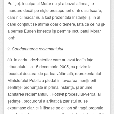
Poliţie). Inculpatul Morar nu şi-a bazat afirmaţiile
murdare decât pe nişte presupuneri dintr-o scrisoare,
care nici măcar nu a fost prezentată instanţei şi în al
cărei conţinut se afirmă doar o temere, lată că ce nu şi-
a permis Eugen Ionescu îşi permite inculpatul Morar
Ion!”
2.
Condamnarea reclamantului
30. în cadrul dezbaterilor care au avut loc în faţa
tribunalului, la 15 decembrie 2005, cu privire la
recursul declarat de partea vătămată, reprezentantul
Ministerului Public a pledat în favoarea menţinerii
sentinţei pronunţate în primă instanţă, şi anume
achitarea reclamantului. Potrivit procesului-verbal al
şedinţei, procurorul a arătat că ziaristul nu se
exprimase clar, ci îi lăsase pe cititori să tragă propriile