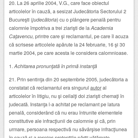
20. La 26 aprilie 2004, V.G., care face obiectul
articolelor în cauză, a sesizat Judecătoria Sectorului 2
Bucureşti (
judecătoria
) cu o plângere penală pentru
calomnie împotriva a trei ziarişti de la
Academia
Caţavencu,
printre care şi reclamantul, pe care îl acuza
că scrisese articolele apărute la 24 februarie, 16 şi 30
martie 2004, pe care acesta le considera calomnioase.
1.
Achitarea pronunţată în primă instanţă
21. Prin sentinţa din 20 septembrie 2005, judecătoria a
constatat că reclamantul era singurul
autor
al
articolelor în litigiu, nu şi ceilalţi doi ziarişti chemaţi în
judecată. Instanţa l-a achitat pe reclamant pe latura
penală, considerând că nu erau întrunite elementele
constitutive ale infracţiunii de calomnie şi că, prin
urmare, persoana respectivă nu săvârşise infracţiunea
în cauză şi a respins pretenţiile părţii vătămate.