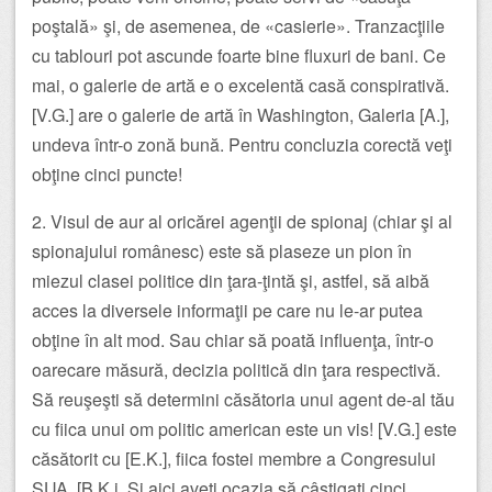
poştală» şi, de asemenea, de «casierie». Tranzacţiile
cu tablouri pot ascunde foarte bine fluxuri de bani. Ce
mai, o galerie de artă e o excelentă casă conspirativă.
[V.G.] are o galerie de artă în Washington, Galeria [A.],
undeva într-o zonă bună. Pentru concluzia corectă veţi
obţine cinci puncte!
2. Visul de aur al oricărei agenţii de spionaj (chiar şi al
spionajului românesc) este să plaseze un pion în
miezul clasei politice din ţara-ţintă şi, astfel, să aibă
acces la diversele informaţii pe care nu le-ar putea
obţine în alt mod. Sau chiar să poată influenţa, într-o
oarecare măsură, decizia politică din ţara respectivă.
Să reuşeşti să determini căsătoria unui agent de-al tău
cu fiica unui om politic american este un vis! [V.G.] este
căsătorit cu [E.K.], fiica fostei membre a Congresului
SUA, [B.K.j. Şi aici aveţi ocazia să câştigaţi cinci