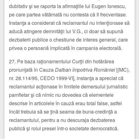
dubitativ şi se raporta la afirmaţiile lui Eugen Ionescu,
pe care partea vătămată nu contesta că îl frecventase.
Instanţa a considerat că reclamantul nu intenţionase să
aducă atingere demnităţii lui V.G., ci doar să supună
dezbaterii publice o chestiune de interes general, care
privea o persoană implicată în campania electorală.
27. Pe baza raţionamentului Curţii din hotărârea
pronunţată în Cauza
Dalban împotriva României
[(MC),
nr. 28.114/95, CEDO 1999-VI], instanţa a apreciat că
reclamantul acţionase în limitele demersului jurnalistic
pamfletar şi că nimic nu dovedea că elementele
descrise în articolele în cauză erau total false, astfel
încât trebuia să se ţină seama de buna-credinţă a
reclamantului, pentru a nu descuraja dezbaterea
publică şi rolul presei într-o societate democratică.