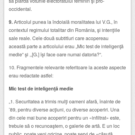
să piardă voturile electoratului feminin şi pro-
occidental.
9.
Articolul punea la îndoială moralitatea lui V.G., în
contextul regimului totalitar din România, şi intenţiile
sale reale. Cele două subtitluri care acopereau
această parte a articolului erau „Mic test de inteligenţă
medie” şi ,,[G.] îşi face oare numai datoria?”.
10. Fragmentele relevante referitoare la aceste aspecte
erau redactate astfel:
Mic test de inteligenţă medie
„1. Securitatea a trimis mulţi oameni afară, înainte de
’89, pentru diverse acţiuni, cu diverse acoperiri. Una
din cele mai bune acoperiri pentru un «infiltrat» este,
trebuie să o recunoaştem, o galerie de artă. E un loc
public, poate veni oricine, poate servi de «căsuţă