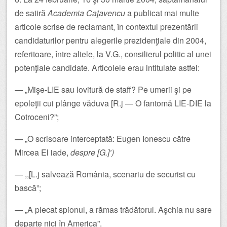
de satiră
Academia Caţavencu
a publicat mai multe
articole scrise de reclamant, în contextul prezentării
candidaturilor pentru alegerile prezidenţiale din 2004,
referitoare, între altele, la V.G., consilierul politic al unei
potenţiale candidate. Articolele erau intitulate astfel:
— „Mişe-LIE sau lovitură de staff? Pe umerii şi pe
epoleţii cui plânge văduva [R.j — O fantomă LIE-DIE la
Cotroceni?”;
— „O scrisoare interceptată: Eugen Ionescu către
Mircea El iade,
despre [G.]’)
— ,,[L.j salvează România, scenariu de securist cu
bască”;
— „A plecat spionul, a rămas trădătorul. Aşchia nu sare
departe nici în America”.