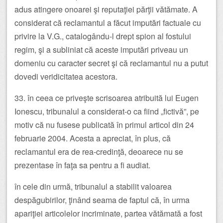
adus atingere onoarei şi reputaţiei părţii vătămate. A
considerat că reclamantul a făcut imputări factuale cu
privire la V.G., catalogându-l drept spion al fostului
regim, şi a subliniat că aceste imputări priveau un
domeniu cu caracter secret şi că reclamantul nu a putut
dovedi veridicitatea acestora.
33. în ceea ce priveşte scrisoarea atribuită lui Eugen
Ionescu, tribunalul a considerat-o ca fiind „fictivă”, pe
motiv că nu fusese publicată în primul articol din 24
februarie 2004. Acesta a apreciat, în plus, că
reclamantul era de rea-credinţă, deoarece nu se
prezentase în faţa sa pentru a fi audiat.
în cele din urmă, tribunalul a stabilit valoarea
despăgubirilor, ţinând seama de faptul că, în urma
apariţiei articolelor incriminate, partea vătămată a fost