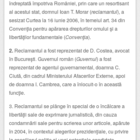
îndreptată împotriva României, prin care un resortisant
al acestui stat, domnul Ioan T. Morar (
reclamantul
), a
sesizat Curtea la 16 iunie 2006, în temeiul art. 34 din
Convenţia pentru apărarea drepturilor omului şi a
libertăţilor fundamentale (
Convenţia
).
2.
Reclamantul a fost reprezentat de D. Costea, avocat
în Bucureşti. Guvernul român (
Guvernul
) a fost
reprezentat de agentul guvernamental, doamna C.
Ciută, din cadrul Ministerului Afacerilor Externe, apoi
de doamna I. Cambrea, care a înlocuit-o în această
funcţie.
3. Reclamantul se plânge în special de o încălcare a
libertăţii sale de exprimare jurnalistică, din cauza
condamnării sale pentru scrierea unor articole, apărute
în 2004, în contextul alegerilor prezidenţiale, cu privire
la consilierul politic al unei potenţiale candidate.