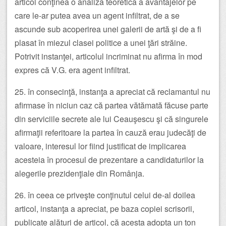
articol conţinea o analiză teoretică a avantajelor pe
care le-ar putea avea un agent infiltrat, de a se
ascunde sub acoperirea unei galerii de artă şi de a fi
plasat în miezul clasei politice a unei ţări străine.
Potrivit instanţei, articolul incriminat nu afirma în mod
expres că V.G. era agent infiltrat.
25. în consecinţă, instanţa a apreciat că reclamantul nu
afirmase în niciun caz că partea vătămată făcuse parte
din serviciile secrete ale lui Ceauşescu şi că singurele
afirmaţii referitoare la partea în cauză erau judecăţi de
valoare, interesul lor fiind justificat de implicarea
acesteia în procesul de prezentare a candidaturilor la
alegerile prezidenţiale din Românja.
26. în ceea ce priveşte conţinutul celui de-al doilea
articol, instanţa a apreciat, pe baza copiei scrisorii,
publicate alături de articol, că acesta adopta un ton