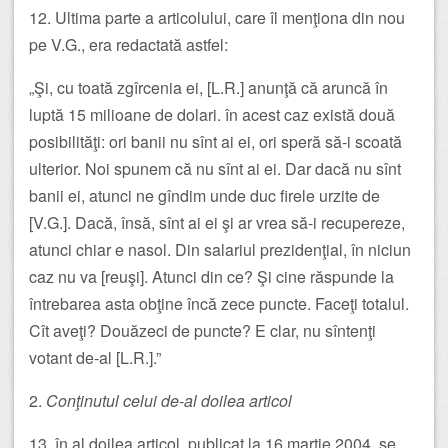
12. Ultima parte a articolului, care îl menţiona din nou
pe V.G., era redactată astfel:
„Şi, cu toată zgîrcenia ei, [L.R.] anunţă că aruncă în
luptă 15 milioane de dolari. în acest caz există două
posibilităţi: ori banii nu sînt ai ei, ori speră să-i scoată
ulterior. Noi spunem că nu sînt ai ei. Dar dacă nu sînt
banii ei, atunci ne gîndim unde duc firele urzite de
[V.G.]. Dacă, însă, sînt ai ei şi ar vrea să-i recupereze,
atunci chiar e nasol. Din salariul prezidenţial, în niciun
caz nu va [reuşi]. Atunci din ce? Şi cine răspunde la
întrebarea asta obţine încă zece puncte. Faceţi totalul.
Cît aveţi? Douăzeci de puncte? E clar, nu sîntenţi
votant de-al [L.R.].”
2.
Conţinutul celui de-al doilea articol
13. în al doilea articol, publicat la 16 martie 2004, se