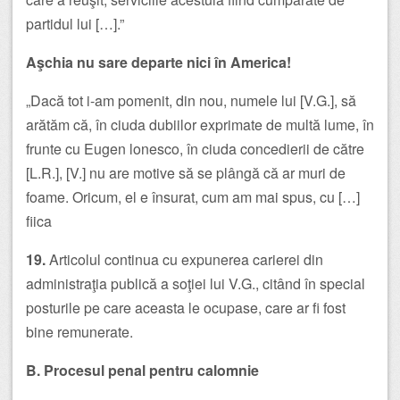
partidul lui […].”
Aşchia nu sare departe nici în America!
„Dacă tot i-am pomenit, din nou, numele lui [V.G.], să
arătăm că, în ciuda dubiilor exprimate de multă lume, în
frunte cu Eugen lonesco, în ciuda concedierii de către
[L.R.], [V.] nu are motive să se plângă că ar muri de
foame. Oricum, el e însurat, cum am mai spus, cu […]
fiica
19.
Articolul continua cu expunerea carierei din
administraţia publică a soţiei lui V.G., citând în special
posturile pe care aceasta le ocupase, care ar fi fost
bine remunerate.
B. Procesul penal pentru calomnie