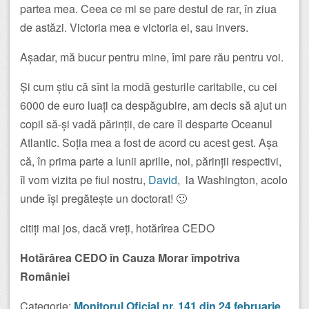
partea mea. Ceea ce mi se pare destul de rar, în ziua
de astăzi. Victoria mea e victoria ei, sau invers.
Așadar, mă bucur pentru mine, îmi pare rău pentru voi.
Și cum știu că sînt la modă gesturile caritabile, cu cei
6000 de euro luați ca despăgubire, am decis să ajut un
copil să-și vadă părinții, de care îl desparte Oceanul
Atlantic. Soția mea a fost de acord cu acest gest. Așa
că, în prima parte a lunii aprilie, noi, părinții respectivi,
îl vom vizita pe fiul nostru,
David
, la Washington, acolo
unde își pregătește un doctorat! 🙂
citiți mai jos, dacă vreți, hotărîrea CEDO
Hotărârea CEDO în Cauza Morar împotriva
României
Categorie:
Monitorul Oficial nr. 141 din 24 februarie