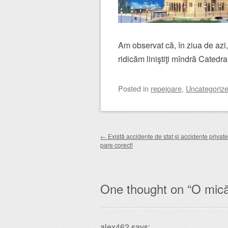
Am observat că, în ziua de azi,
ridicăm liniştiţi mîndră Catedr
Posted
in
repejoare
,
Uncategoriz
Post navigation
←
Există accidente de stat și accidente privat
pare corect!
One thought on “
O mică
alex462
says: