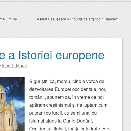
e? Nu mi se
A furat Ceaușescu o linguriță de argint din Islanda?
→
e a Istoriei europene
y
Ioan T. Morar
Sigur ştiţi că, mereu, cînd e vorba de
dezvoltarea Europei occidentale, noi,
românii, spunem că, în vreme ce noi
apăram creştinismul şi ne luptam cum
puteam cu turcii, cu semiluna, cu
islamul ajuns la Gurile Dunării,
Occidentul, liniştit, înălţa catedrale. E o