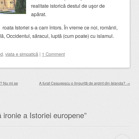
realitate istorică destul de uşor de
apărat.
 roata Istoriei s-a cam întors. În vreme ce noi, românii,
ală, Occidentul, săracul, luptă (cum poate) cu islamul.
ed
,
viata e simpatică
|
1 Comment
e? Nu mi se
A furat Ceaușescu o linguriță de argint din Islanda?
→
 ironie a Istoriei europene
”