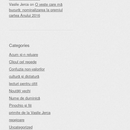
Vasile Jerca
on
O veste care mă
bucură: nominalizarea la premiul
cartea Anului 2016
Categories
Acum și-n reluare
Clipul cel repede
Confuzia non-valorilor
cultură şi dictatură
lecturi pentru citit
Noutăţi vechi
Nume de duminică
Pinochio şi fiii
primite de la Vasile Jerca
repejoare
Uncategorized