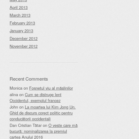
April 2013
March 2013
February 2013
January 2013
December 2012
November 2012
Recent Comments
Monica
on
Foșnetul viu al măslinilor
alina
on
Cum se distruge lent
Occidentul, exemplul francez
John
on
La moartea lui Kim Jong Un.
Ghid de discurs corect politic pentru
conducătorii occidentali
Dan Cristian Tătar
on
O veste care mă
bucură: nominalizarea la premiul
cartea Anului 2016