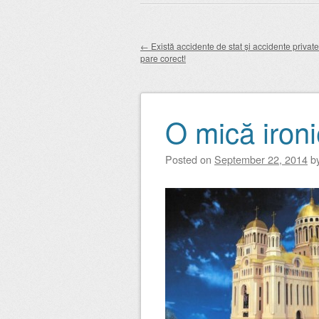
Main menu
to
content
←
Există accidente de stat și accidente privat
pare corect!
Post navigation
O mică ironi
Posted on
September 22, 2014
b