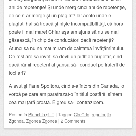
ani de repetenţie! Şi unde merg cinci ani de repetenţie,
de ce n-ar merge şi un plagiat? Iar acolo unde e
plagiat, hai să treacă şi nişte incompatibilităţi, că hora
poate fi mai mare! Chiar aşa am ajuns să nu se mai
găsească, în chip de conducători decît repetenţi?
Atunci să nu ne mai mirăm de calitatea învăţămîntului.
Ce rost are să înveţi să devii un pîrlit de bugetar, cînd,
dacă rămîi repetent ai şansa să-i conduci pe fraierii de
tocilari?
A avut şi Fane Spoitoru, cînd s-a întors din Canada, o
vorbă pe care am parafrazat-o în titlul postării: sîntem
cea mai ţară prostă. E greu să-l contrazicem.
Posted
in
Pinochio şi fiii
|
Tagged
Cin Crin
,
repetenţie
,
Zgonea
,
Zgonea Zgonea
|
2 Comments