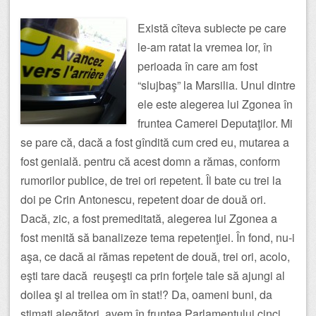
Există cîteva subiecte pe care
le-am ratat la vremea lor, în
perioada în care am fost
“slujbaş” la Marsilia. Unul dintre
ele este alegerea lui Zgonea în
fruntea Camerei Deputaţilor. Mi
se pare că, dacă a fost gîndită cum cred eu, mutarea a
fost genială. pentru că acest domn a rămas, conform
rumorilor publice, de trei ori repetent. Îl bate cu trei la
doi pe Crin Antonescu, repetent doar de două ori.
Dacă, zic, a fost premeditată, alegerea lui Zgonea a
fost menită să banalizeze tema repetenţiei. În fond, nu-i
aşa, ce dacă ai rămas repetent de două, trei ori, acolo,
eşti tare dacă reuşeşti ca prin forţele tale să ajungi al
doilea şi al treilea om în stat!? Da, oameni buni, da
stimaţi alegători, avem în fruntea Parlamentului cinci