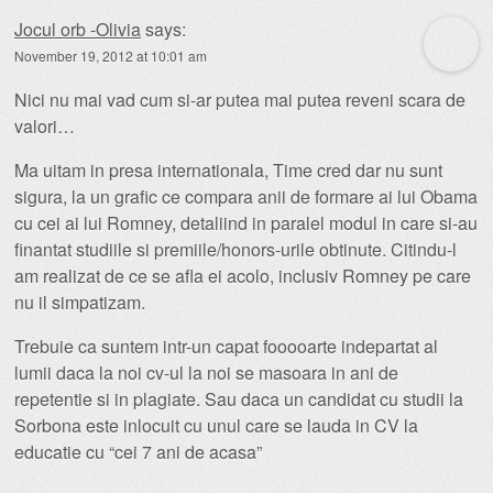
Jocul orb -Olivia
says:
November 19, 2012 at 10:01 am
Nici nu mai vad cum si-ar putea mai putea reveni scara de
valori…
Ma uitam in presa internationala, Time cred dar nu sunt
sigura, la un grafic ce compara anii de formare ai lui Obama
cu cei ai lui Romney, detaliind in paralel modul in care si-au
finantat studiile si premiile/honors-urile obtinute. Citindu-l
am realizat de ce se afla ei acolo, inclusiv Romney pe care
nu il simpatizam.
Trebuie ca suntem intr-un capat fooooarte indepartat al
lumii daca la noi cv-ul la noi se masoara in ani de
repetentie si in plagiate. Sau daca un candidat cu studii la
Sorbona este inlocuit cu unul care se lauda in CV la
educatie cu “cei 7 ani de acasa”