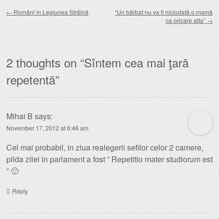
Post navigation
←
Români în Legiunea Străină
“Un bărbat nu va fi niciodată o mamă
ca oricare alta”
→
2 thoughts on “
Sîntem cea mai ţară
repetentă
”
Mihai B
says:
November 17, 2012 at 6:46 am
Cel mai probabil, in ziua realegerii sefilor celor 2 camere,
pilda zilei in parlament a fost ” Repetitio mater studiorum est
” 🙂
Reply