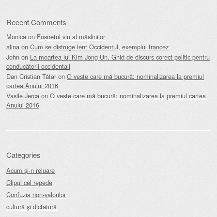
Recent Comments
Monica
on
Foșnetul viu al măslinilor
alina
on
Cum se distruge lent Occidentul, exemplul francez
John
on
La moartea lui Kim Jong Un. Ghid de discurs corect politic pentru
conducătorii occidentali
Dan Cristian Tătar
on
O veste care mă bucură: nominalizarea la premiul
cartea Anului 2016
Vasile Jerca
on
O veste care mă bucură: nominalizarea la premiul cartea
Anului 2016
Categories
Acum și-n reluare
Clipul cel repede
Confuzia non-valorilor
cultură şi dictatură