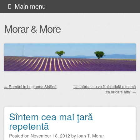
Skip
Main menu
to
Morar & More
content
←
Români în Legiunea Străină
“Un bărbat nu va fi niciodată o mamă
ca oricare alta”
→
Post navigation
Sîntem cea mai ţară
repetentă
Posted on
November 16, 2012
by
Ioan T. Morar