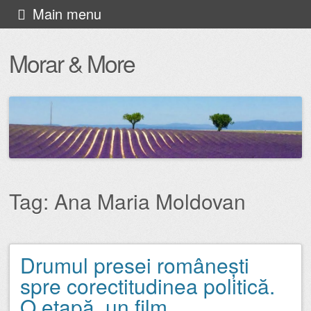
Skip
Main menu
to
Morar & More
content
Tag:
Ana Maria Moldovan
Drumul presei românești
Post navigation
spre corectitudinea politică.
O etapă, un film