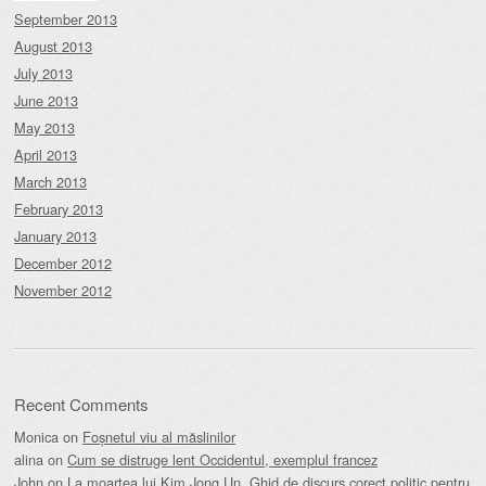
September 2013
August 2013
July 2013
June 2013
May 2013
April 2013
March 2013
February 2013
January 2013
December 2012
November 2012
Recent Comments
Monica
on
Foșnetul viu al măslinilor
alina
on
Cum se distruge lent Occidentul, exemplul francez
John
on
La moartea lui Kim Jong Un. Ghid de discurs corect politic pentru