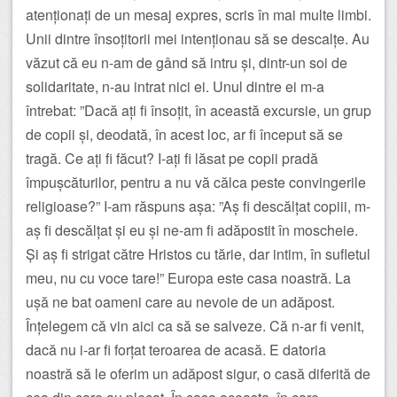
atenționați de un mesaj expres, scris în mai multe limbi.
Unii dintre însoțitorii mei intenționau să se descalțe. Au
văzut că eu n-am de gând să intru și, dintr-un soi de
solidaritate, n-au intrat nici ei. Unul dintre ei m-a
întrebat: ”Dacă ați fi însoțit, în această excursie, un grup
de copii și, deodată, în acest loc, ar fi început să se
tragă. Ce ați fi făcut? I-ați fi lăsat pe copii pradă
împușcăturilor, pentru a nu vă călca peste convingerile
religioase?” I-am răspuns așa: ”Aș fi descălțat copiii, m-
aș fi descălțat și eu și ne-am fi adăpostit în moscheie.
Și aș fi strigat către Hristos cu tărie, dar intim, în sufletul
meu, nu cu voce tare!” Europa este casa noastră. La
ușă ne bat oameni care au nevoie de un adăpost.
Înțelegem că vin aici ca să se salveze. Că n-ar fi venit,
dacă nu i-ar fi forțat teroarea de acasă. E datoria
noastră să le oferim un adăpost sigur, o casă diferită de