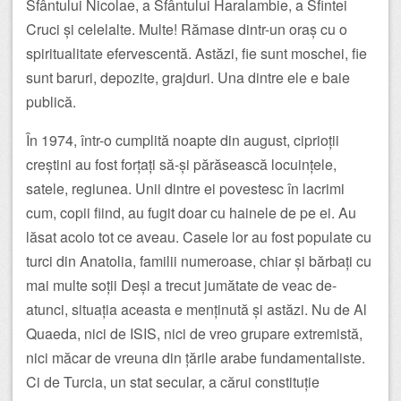
Sfântului Nicolae, a Sfântului Haralambie, a Sfintei
Cruci și celelalte. Multe! Rămase dintr-un oraș cu o
spiritualitate efervescentă. Astăzi, fie sunt moschei, fie
sunt baruri, depozite, grajduri. Una dintre ele e baie
publică.
În 1974, într-o cumplită noapte din august, ciprioții
creștini au fost forțați să-și părăsească locuințele,
satele, regiunea. Unii dintre ei povestesc în lacrimi
cum, copii fiind, au fugit doar cu hainele de pe ei. Au
lăsat acolo tot ce aveau. Casele lor au fost populate cu
turci din Anatolia, familii numeroase, chiar și bărbați cu
mai multe soții Deși a trecut jumătate de veac de-
atunci, situația aceasta e menținută și astăzi. Nu de Al
Quaeda, nici de ISIS, nici de vreo grupare extremistă,
nici măcar de vreuna din țările arabe fundamentaliste.
Ci de Turcia, un stat secular, a cărui constituție