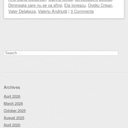
Dimineața care nu se va sfîrși
,
Ela Ionescu
,
Ovidiu Crișan
,
Valer Delakeza
,
Valeriu Andriuță
|
3 Comments
Post navigation
Search
for:
Archives
April 2026
March 2026
October 2025
August 2025
April 2020