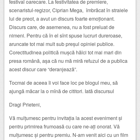
festival oarecare. La festivitatea de premiere,
scenaristul-regizor, Ciprian Mega, îmbrăcat în straiele
lui de preot, a avut un discurs foarte emoționant.
Discurs care, de asemenea, nu a fost preluat de
nimeni. Pentru că în el sînt spuse lucruri dureroase,
aruncate tot mai mult sub preșul opiniei publice.
Corectitudinea politică mușcă hălci tot mai mari din
presa română, așa că nu mă miră refuzul de a publica
acest discur care “deranjează”.
Tocmai de aceea îi voi face loc pe blogul meu, să
ajungă măcar la o mînă de cititori. Iată discursul
Dragi Prieteni,
Vă mulțumesc pentru invitația la acest eveniment și
pentru primirea frumoasă cu care ne-ați onorat. Vă
mulțumesc și pentru premiu. N-am venit aici cu un film