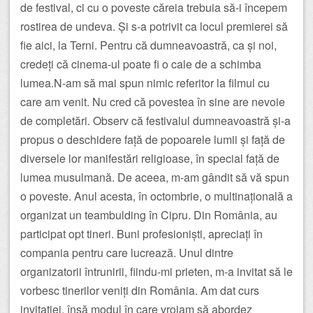
de festival, ci cu o poveste căreia trebuia să-i începem
rostirea de undeva. Și s-a potrivit ca locul premierei să
fie aici, la Terni. Pentru că dumneavoastră, ca și noi,
credeți că cinema-ul poate fi o cale de a schimba
lumea.N-am să mai spun nimic referitor la filmul cu
care am venit. Nu cred că povestea în sine are nevoie
de completări. Observ că festivalul dumneavoastră și-a
propus o deschidere față de popoarele lumii și față de
diversele lor manifestări religioase, în special față de
lumea musulmană. De aceea, m-am gândit să vă spun
o poveste. Anul acesta, în octombrie, o multinațională a
organizat un teambulding în Cipru. Din România, au
participat opt tineri. Buni profesioniști, apreciați în
compania pentru care lucrează. Unul dintre
organizatorii întrunirii, fiindu-mi prieten, m-a invitat să le
vorbesc tinerilor veniți din România. Am dat curs
invitației, însă modul în care vroiam să abordez