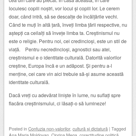
cea din care au plecat. În casa aceasta, în care
locuiesc copiii noștri, vor locui și copiii lor. Le cerem
doar, când intră, să se descalțe de încălțările vechi.
Când te muți în altă țară, înveți limba țării respective, nu
aștepți ca ceilalți să învețe limba ta. Creștinismul nu
este o religie. Pentru noi, cei credincioși, este un stil de
viață. Pentru necredincioși, agnostici sau atei,
creștinismul e o identitate culturală. Datorită valorilor
creștine, Europa încă e un adăpost. Și pentru a-l
menține, cei care vin aici trebuie să-și asume această
identitate culturală.
Dacă vreți cu adevărat liniște în lume, nu suflați spre
flacăra creștinismului, ci lăsați-o să lumineze!
Posted
in
Confuzia non-valorilor
,
cultură şi dictatură
|
Tagged
Ana Maria Moldovan
,
Ciprina Mega
,
corectitudine politică
,