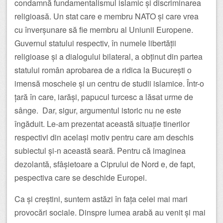
condamnă fundamentalismul islamic și discriminarea
religioasă. Un stat care e membru NATO și care vrea
cu înverșunare să fie membru al Uniunii Europene.
Guvernul statului respectiv, în numele libertății
religioase și a dialogului bilateral, a obținut din partea
statului român aprobarea de a ridica la București o
imensă moscheie și un centru de studii islamice. Într-o
țară în care, iarăși, papucul turcesc a lăsat urme de
sânge. Dar, sigur, argumentul istoric nu ne este
îngăduit. Le-am prezentat această situație tinerilor
respectivi din același motiv pentru care am deschis
subiectul și-n această seară. Pentru că imaginea
dezolantă, sfâșietoare a Ciprului de Nord e, de fapt,
pespectiva care se deschide Europei.
Ca și creștini, suntem astăzi în fața celei mai mari
provocări sociale. Dinspre lumea arabă au venit și mai