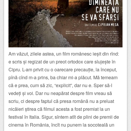
Am văzut, zilele astea, un film românesc ieșit din rînd:
e scris și regizat de un preot ortodox care slujește în
Cipru. L-am privit cu o oarecare precauție, la început,
pînă cînd m-a prins, ba chiar mi-a plăcut. Mă temeam
că e prea, cum să zic, “explicit”, dar nu e. Sper să-l
vedeți și voi. Dar nu neapărat despre film vreau să
scriu, ci despre faptul că presa română nu a preluat
nicăieri știrea că filmul acesta a fost premiat la un
festival în Italia. Sigur, sîntem atît de plini de premii de
cinema în România, încît nu punem la socoteală un