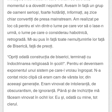
momentul s-a dovedit nepotrivit. Aveam în față un grup
de oameni serioși, foarte hotărâți, informați, aș zice
chiar convertiți de presa mainstream. Am realizat pe
loc că pentru ei vin dintr-o lume pe care vor să o lase-n
urmă, o lume pe care o considerau habotnică,
retrogradă. Mi-au pus în față toate nemulțumirile lor față
de Biserică, față de preoți.
”Opriți odată construcția de biserici, terminați cu
îndoctrinarea religioasă în școli!”. Pentru ei devenisem
exponentul unui sistem pe care-l vroiau îngropat. N-a
contat nicio clipă că eram cam de vârsta lor, din
aceeași generație. Eram vinovat de intoleranță, de
obscurantism, de ignoranță. Până și de inchiziție mă
făceam vinovat în ochii lor. Eu și, odată cu mine, tot
clerul.