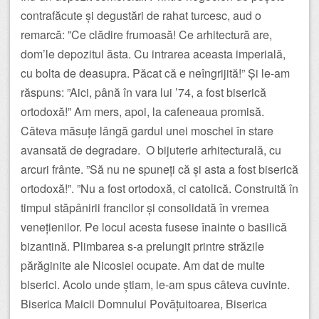
contrafăcute și degustări de rahat turcesc, aud o
remarcă: ”Ce clădire frumoasă! Ce arhitectură are,
dom’le depozitul ăsta. Cu intrarea aceasta imperială,
cu bolta de deasupra. Păcat că e neîngrijită!” Și le-am
răspuns: ”Aici, până în vara lui ’74, a fost biserică
ortodoxă!” Am mers, apoi, la cafeneaua promisă.
Câteva măsuțe lângă gardul unei moschei în stare
avansată de degradare. O bijuterie arhitecturală, cu
arcuri frânte. ”Să nu ne spuneți că și asta a fost biserică
ortodoxă!”. ”Nu a fost ortodoxă, ci catolică. Construită în
timpul stăpânirii francilor și consolidată în vremea
venețienilor. Pe locul acesta fusese înainte o basilică
bizantină. Plimbarea s-a prelungit printre străzile
părăginite ale Nicosiei ocupate. Am dat de multe
biserici. Acolo unde știam, le-am spus câteva cuvinte.
Biserica Maicii Domnului Povățuitoarea, Biserica