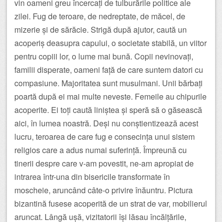
vin oameni greu încercați de tulburările politice ale
zilei. Fug de teroare, de nedreptate, de măcel, de
mizerie și de sărăcie. Strigă după ajutor, caută un
acoperiș deasupra capului, o societate stabilă, un viitor
pentru copiii lor, o lume mai bună. Copii nevinovați,
familii disperate, oameni față de care suntem datori cu
compasiune. Majoritatea sunt musulmani. Unii bărbați
poartă după ei mai multe neveste. Femeile au chipurile
acoperite. Ei toți caută liniștea și speră să o găsească
aici, în lumea noastră. Deși nu conștientizează acest
lucru, teroarea de care fug e consecința unui sistem
religios care a adus numai suferință. Împreună cu
tinerii despre care v-am povestit, ne-am apropiat de
intrarea într-una din bisericile transformate în
moscheie, aruncând câte-o privire înăuntru. Pictura
bizantină fusese acoperită de un strat de var, mobilierul
aruncat. Lângă ușă, vizitatorii își lăsau încălțările,