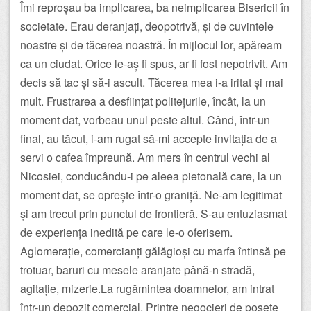
Îmi reproșau ba implicarea, ba neimplicarea Bisericii în
societate. Erau deranjați, deopotrivă, și de cuvintele
noastre și de tăcerea noastră. În mijlocul lor, apăream
ca un ciudat. Orice le-aș fi spus, ar fi fost nepotrivit. Am
decis să tac și să-i ascult. Tăcerea mea i-a iritat și mai
mult. Frustrarea a desființat politețurile, încât, la un
moment dat, vorbeau unul peste altul. Când, într-un
final, au tăcut, i-am rugat să-mi accepte invitația de a
servi o cafea împreună. Am mers în centrul vechi al
Nicosiei, conducându-i pe aleea pietonală care, la un
moment dat, se oprește într-o graniță. Ne-am legitimat
și am trecut prin punctul de frontieră. S-au entuziasmat
de experiența inedită pe care le-o oferisem.
Aglomerație, comercianți gălăgioși cu marfa întinsă pe
trotuar, baruri cu mesele aranjate până-n stradă,
agitație, mizerie.La rugămintea doamnelor, am intrat
într-un depozit comercial. Printre negocieri de poșete