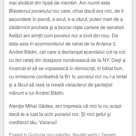
mai alcătuit din lipsă de membri. Am numit asta
Blestemul poneiului roz
care, chiar dacă era mic, de îl
ascundeai în pamă, a avut, s-a văzut, puteri mari de a
zădărnicit ancheta şi a blocat nişte cariere de senatori.
Astăzi am simţit cum poneiul roz a lovit din nou. De
data asta în scormonitorul de rahat de la Antena 3,
Andrei Bădin, cel care a declanşat scandalul cot la cot
cu doi rataţi din diaspora românească de la NY. Deşi a
încercat el să se vopsească în democrat, în băiat bun,
cu emisiune combativă la B1 tv, poneiul roz nu l-a iertat
şi a făcut să iasă la iveală caracterul de şantajist
mărunt a lui Andrei Bădin.
Atenţie Mihai Gâdea, am impresia că nici tu nu scapi
dacă te-a luat la ochi poneiul roz. Şi nici şeful şi
creditorul tău, Varanul!
Posted
in
Confuzia non-valorilor
,
Noutăţi vechi
|
Tagged