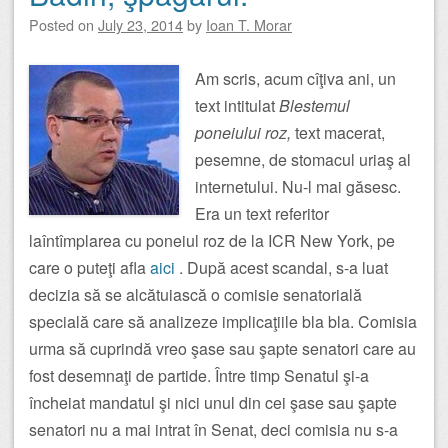
Posted on
July 23, 2014
by
Ioan T. Morar
Am scris, acum cîţiva ani, un
text intitulat
Blestemul
poneiului roz,
text macerat,
pesemne, de stomacul uriaş al
internetului. Nu-l mai găsesc.
Era un text referitor
laîntîmplarea cu poneiul roz de la ICR New York, pe
care o puteţi afla
aici
. După acest scandal, s-a luat
decizia să se alcătuiască o comisie senatorială
specială care să analizeze implicaţiile bla bla. Comisia
urma să cuprindă vreo şase sau şapte senatori care au
fost desemnaţi de partide. Între timp Senatul şi-a
încheiat mandatul şi nici unul din cei şase sau şapte
senatori nu a mai intrat în Senat, deci comisia nu s-a