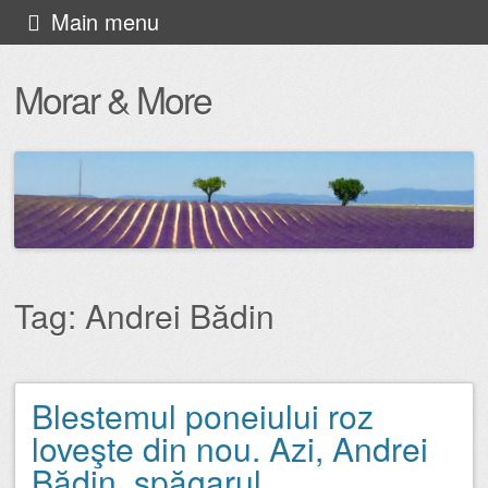
Skip
Main menu
to
Morar & More
content
Tag:
Andrei Bădin
Blestemul poneiului roz
Post navigation
loveşte din nou. Azi, Andrei
Bădin, şpăgarul.