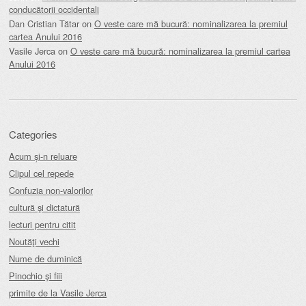
conducătorii occidentali
Dan Cristian Tătar
on
O veste care mă bucură: nominalizarea la premiul
cartea Anului 2016
Vasile Jerca
on
O veste care mă bucură: nominalizarea la premiul cartea
Anului 2016
Categories
Acum și-n reluare
Clipul cel repede
Confuzia non-valorilor
cultură şi dictatură
lecturi pentru citit
Noutăţi vechi
Nume de duminică
Pinochio şi fiii
primite de la Vasile Jerca