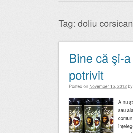
Main menu
to
content
Tag:
doliu corsican
Bine că şi-a
Post navigation
potrivit
Posted on
November 15, 2012
b
A nu şt
sau ala
comuni
înţeleg