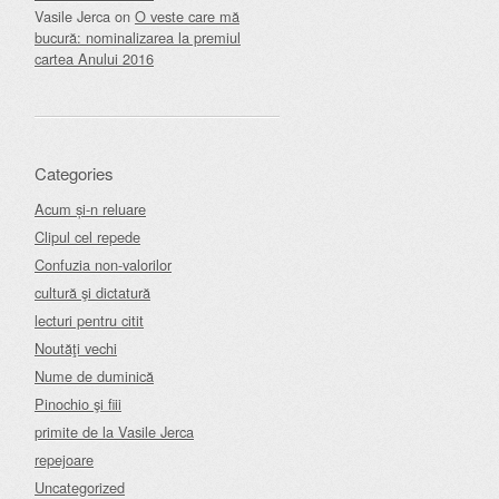
Vasile Jerca
on
O veste care mă
bucură: nominalizarea la premiul
cartea Anului 2016
Categories
Acum și-n reluare
Clipul cel repede
Confuzia non-valorilor
cultură şi dictatură
lecturi pentru citit
Noutăţi vechi
Nume de duminică
Pinochio şi fiii
primite de la Vasile Jerca
repejoare
Uncategorized