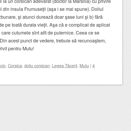
e la un corsican adevărat (doctor la Marsilia) cu privire
ul din insula Frumuseţii (aşa i se mai spune). Doliul
ăzbunare, şi atunci durează doar şase luni şi b) fără
de pe toată durata vieţii. Aşa că e complicat de aplicat
în care cutumele sînt atît de puternice. Ceea ce se
. Din acest punct de vedere, trebuie să recunoaştem,
rivit pentru Mutu!
cio
,
Corsica
,
doliu corsican
,
Legea Tăcerii
,
Mutu
|
4