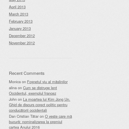
April 2013
March 2013
February 2013
January 2013
December 2012
November 2012
Recent Comments
Monica
on
Foșnetul viu al măslinilor
alina
on
Cum se distruge lent
Occidentul, exemplul francez
John
on
La moartea lui Kim Jong Un.
Ghid de discurs corect politic pentru
conducătorii occidentali
Dan Cristian Tătar
on
O veste care mă
bucură: nominalizarea la premiul
cartea Anului 2016