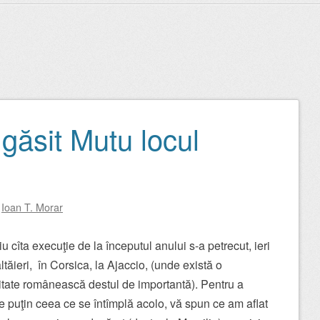
 găsit Mutu locul
y
Ioan T. Morar
iu cîta execuţie de la începutul anului s-a petrecut, ieri
ltăieri, în Corsica, la Ajaccio, (unde există o
tate românească destul de importantă). Pentru a
e puţin ceea ce se întîmplă acolo, vă spun ce am aflat