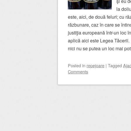
şi eu d
la doli
este, aici, de două feluri; cu r
răzbunare, caz în care se întin
justiţia europeană într-un loc 
aplică aici este Legea Tăcerii
nici nu se putea un loc mai pot
Posted
in
repejoare
|
Tagged
Ajac
Comments
Post navigation