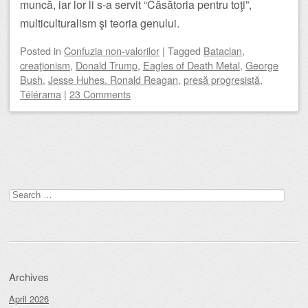
muncă, iar lor li s-a servit “Căsătoria pentru toţi”,
multiculturalism şi teoria genului.
Posted
in
Confuzia non-valorilor
|
Tagged
Bataclan
,
creaţionism
,
Donald Trump
,
Eagles of Death Metal
,
George
Bush
,
Jesse Huhes. Ronald Reagan
,
presă progresistă
,
Télérama
|
23 Comments
Post navigation
Search
for:
Archives
April 2026