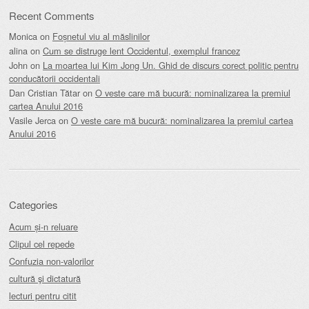
Recent Comments
Monica
on
Foșnetul viu al măslinilor
alina
on
Cum se distruge lent Occidentul, exemplul francez
John
on
La moartea lui Kim Jong Un. Ghid de discurs corect politic pentru
conducătorii occidentali
Dan Cristian Tătar
on
O veste care mă bucură: nominalizarea la premiul
cartea Anului 2016
Vasile Jerca
on
O veste care mă bucură: nominalizarea la premiul cartea
Anului 2016
Categories
Acum și-n reluare
Clipul cel repede
Confuzia non-valorilor
cultură şi dictatură
lecturi pentru citit