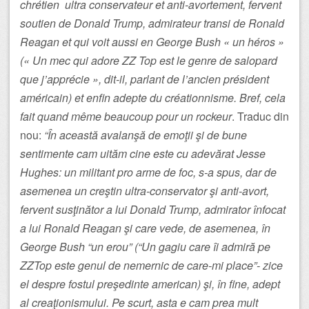
chrétien ultra conservateur et anti-avortement, fervent
soutien de Donald Trump, admirateur transi de Ronald
Reagan et qui voit aussi en George Bush « un héros »
(« Un mec qui adore ZZ Top est le genre de salopard
que j’apprécie », dit-il, parlant de l’ancien président
américain) et enfin adepte du créationnisme. Bref, cela
fait quand même beaucoup pour un rockeur
. Traduc din
nou:
“În această avalanşă de emoţii şi de bune
sentimente cam uităm cine este cu adevărat Jesse
Hughes: un militant pro arme de foc, s-a spus, dar de
asemenea un creştin ultra-conservator şi anti-avort,
fervent susţinător a lui Donald Trump, admirator înfocat
a lui Ronald Reagan şi care vede, de asemenea, în
George Bush “un erou” (“Un gagiu care îi admiră pe
ZZTop este genul de nemernic de care-mi place”- zice
el despre fostul preşedinte american) şi, în fine, adept
al creaţionismului. Pe scurt, asta e cam prea mult