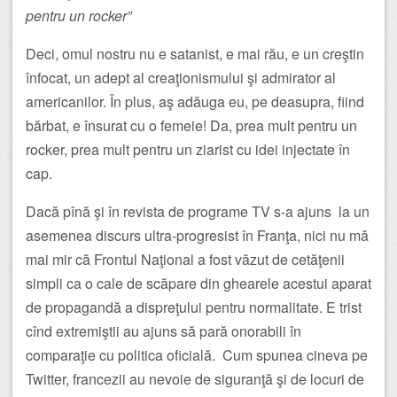
pentru un rocker”
Deci, omul nostru nu e satanist, e mai rău, e un creştin
înfocat, un adept al creaţionismului şi admirator al
americanilor. În plus, aş adăuga eu, pe deasupra, fiind
bărbat, e însurat cu o femeie! Da, prea mult pentru un
rocker, prea mult pentru un ziarist cu idei injectate în
cap.
Dacă pînă şi în revista de programe TV s-a ajuns la un
asemenea discurs ultra-progresist în Franţa, nici nu mă
mai mir că Frontul Naţional a fost văzut de cetăţenii
simpli ca o cale de scăpare din ghearele acestui aparat
de propagandă a dispreţului pentru normalitate. E trist
cînd extremiştii au ajuns să pară onorabili în
comparaţie cu politica oficială. Cum spunea cineva pe
Twitter, francezii au nevoie de siguranţă şi de locuri de