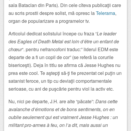
sala Bataclan din Paris). Din cele cîteva publicaţii care
au scris prostii despre solist, mă opresc la
Telerama
,
organ de popularizare a programelor tv.
Articolul dedicat solistului începe cu fraza “
Le leader
des Eagles of Death Metal est loin d’être un enfant de
chœur
“. pentru nefrancofoni traduc:” liderul EDM este
departe de a fi un copil de cor” (se referă la corurile
bisericeşti). Deja în titlu se afirma că Jesse Hughes nu
prea este cool. Te aştepţi să-ţi fie prezentat cel puţin un
satanist feroce, un tip cu deviaţii comportamentale
serioase, cu ani de puşcărie pentru viol la activ etc.
Nu, nici pe departe, J.H. are alte “păcate”:
Dans cette
avalanche d’émotions et de bons sentiments, on en
oublie seulement qui est vraiment Jesse Hughes : un
militant pro-armes à feu, on l’a dit, mais aussi un