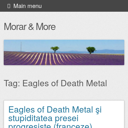
Skip
Main menu
to
Morar & More
content
Tag:
Eagles of Death Metal
Eagles of Death Metal şi
Post navigation
stupiditatea presei
progresiste (franceze)