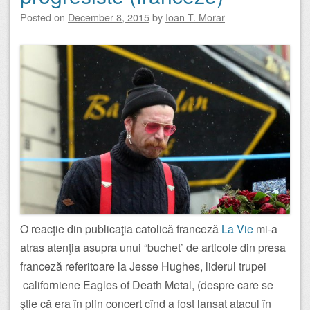
Posted on
December 8, 2015
by
Ioan T. Morar
O reacţie din publicaţia catolică franceză
La Vie
mi-a
atras atenţia asupra unui “buchet’ de articole din presa
franceză referitoare la Jesse Hughes, liderul trupei
californiene Eagles of Death Metal, (despre care se
ştie că era în plin concert cînd a fost lansat atacul în