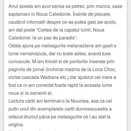
Anul acesta am avut sansa sa petrec, prin munca, sase
saptamani in Noua Caledonie. Înainte de plecare,
cautând informatii despre ce-as putea gasi pe-acolo,
am dat peste “Cartea de la capatul lumii. Noua
Caledonie: la un pas de paradis”.
Odata ajuns pe meleagurile melaneziene am gasit o
lume nemaivazuta, dar cu toate astea, avand tuse
cunoscute. M-am folosit si de ponturile inserate prin
paginile de jurnal (inchiriat masina de la Loca Choc,
vizitat cascada Wadiana etc.) dar ajutorul cel mare a
fost ca m-am conectat foarte rapid la aceasta lume
noua si la oamenii ei.
Lectura cartii am terminat-o la Noumea, asa ca cel
putin unul din exemplarele cartii dumneavoastra a
refacut drumul pâna pe meleagurile ce i-au stat la
origine.