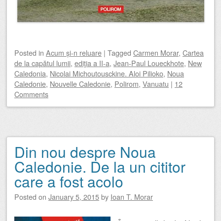
Posted
in
Acum și-n reluare
|
Tagged
Carmen Morar
,
Cartea
de la capătul lumii
,
ediţia a II-a
,
Jean-Paul Loueckhote
,
New
Caledonia
,
Nicolai Michoutousckine. Aloi Pilioko
,
Noua
Caledonie
,
Nouvelle Caledonie
,
Polirom
,
Vanuatu
|
12
Comments
Din nou despre Noua
Caledonie. De la un cititor
care a fost acolo
Posted on
January 5, 2015
by
Ioan T. Morar