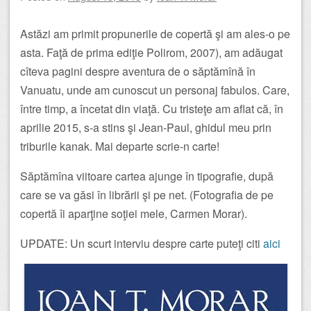
Astăzi am primit propunerile de copertă şi am ales-o pe
asta. Faţă de prima ediţie Polirom, 2007), am adăugat
cîteva pagini despre aventura de o săptămînă în
Vanuatu, unde am cunoscut un personaj fabulos. Care,
între timp, a încetat din via
ţă. Cu tristeţe am aflat că, în
aprilie 2015, s-a stins şi Jean-Paul, ghidul meu prin
triburile kanak. Mai departe scrie-n carte!
Săptămîna viitoare cartea ajunge în tipografie, după
care se va găsi în librării şi pe net. (Fotografia de pe
copertă îi aparţine soţiei mele, Carmen Morar).
UPDATE: Un scurt interviu despre carte puteţi citi
aici