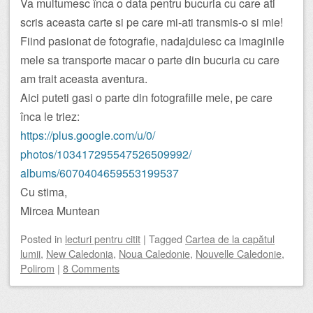
Va multumesc înca o data pentru bucuria cu care ati
scris aceasta carte si pe care mi-ati transmis-o si mie!
Fiind pasionat de fotografie, nadajduiesc ca imaginile
mele sa transporte macar o parte din bucuria cu care
am trait aceasta aventura.
Aici puteti gasi o parte din fotografiile mele, pe care
înca le triez:
https://plus.google.com/u/0/
photos/103417295547526509992/
albums/6070404659553199537
Cu stima,
Mircea Muntean
Posted
in
lecturi pentru citit
|
Tagged
Cartea de la capătul
lumii
,
New Caledonia
,
Noua Caledonie
,
Nouvelle Caledonie
,
Polirom
|
8 Comments