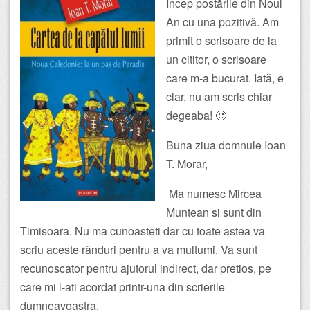
Încep postările din Noul
An cu una pozitivă. Am
primit o scrisoare de la
un cititor, o scrisoare
care m-a bucurat. Iată, e
clar, nu am scris chiar
degeaba! 🙂
Buna ziua domnule Ioan
T. Morar,
Ma numesc Mircea
Muntean si sunt din
Timisoara. Nu ma cunoasteti dar cu toate astea va
scriu aceste rânduri pentru a va multumi. Va sunt
recunoscator pentru ajutorul indirect, dar pretios, pe
care mi l-ati acordat printr-una din scrierile
dumneavoastra.