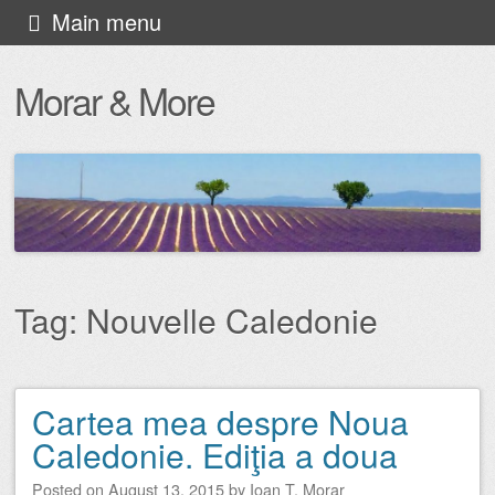
Skip
Main menu
to
Morar & More
content
Tag:
Nouvelle Caledonie
Cartea mea despre Noua
Post navigation
Caledonie. Ediţia a doua
Posted on
August 13, 2015
by
Ioan T. Morar