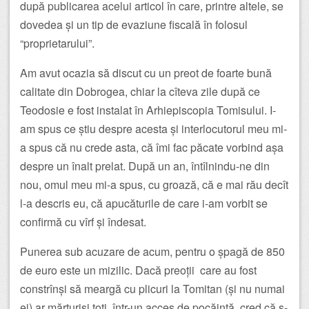
după publicarea acelui articol în care, printre altele, se
dovedea și un tip de evaziune fiscală în folosul
“proprietarului”.
Am avut ocazia să discut cu un preot de foarte bună
calitate din Dobrogea, chiar la cîteva zile după ce
Teodosie e fost instalat în Arhiepiscopia Tomisului. I-
am spus ce știu despre acesta și interlocutorul meu mi-
a spus că nu crede asta, că îmi fac păcate vorbind așa
despre un înalt prelat. După un an, întîlnindu-ne din
nou, omul meu mi-a spus, cu groază, că e mai rău decît
l-a descris eu, că apucăturile de care i-am vorbit se
confirmă cu vîrf și îndesat.
Punerea sub acuzare de acum, pentru o șpagă de 850
de euro este un mizilic. Dacă preoții care au fost
constrînși să meargă cu plicuri la Tomitan (și nu numai
ei) ar mărturisi toți, într-un acces de pocăință, cred că s-