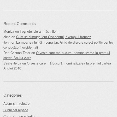
Recent Comments
Monica
on
Foșnetul viu al măslinilor
alina
on
Cum se distruge lent Occidentul, exemplul francez
John
on
La moartea lui Kim Jong Un. Ghid de discurs corect politic pentru
conducătorii occidentali
Dan Cristian Tătar
on
O veste care mă bucură: nominalizarea la premiul
cartea Anului 2016
Vasile Jerca
on
O veste care mă bucură: nominalizarea la premiul cartea
Anului 2016
Categories
Acum și-n reluare
Clipul cel repede
Confuzia non-valorilor