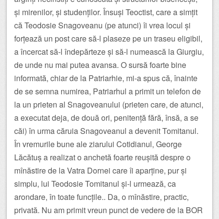
și mirenilor, și studenților. Însuși Teoctist, care a simțit
că Teodosie Snagoveanu (pe atunci) îi vrea locul și
forțează un post care să-l plaseze pe un traseu eligibil,
a încercat să-l îndepărteze și să-l numească la Giurgiu,
de unde nu mai putea avansa. O sursă foarte bine
informată, chiar de la Patriarhie, mi-a spus că, înainte
de se semna numirea, Patriarhul a primit un telefon de
la un prieten al Snagoveanului (prieten care, de atunci,
a executat deja, de două ori, penitență fără, însă, a se
căi) în urma căruia Snagoveanul a devenit Tomitanul.
În vremurile bune ale ziarului Cotidianul, George
Lăcătuș a realizat o anchetă foarte reușită despre o
mînăstire de la Vatra Dornei care îi aparține, pur și
simplu, lui Teodosie Tomitanul și-l urmează, ca
arondare, în toate funcțile.. Da, o mînăstire, practic,
privată. Nu am primit vreun punct de vedere de la BOR