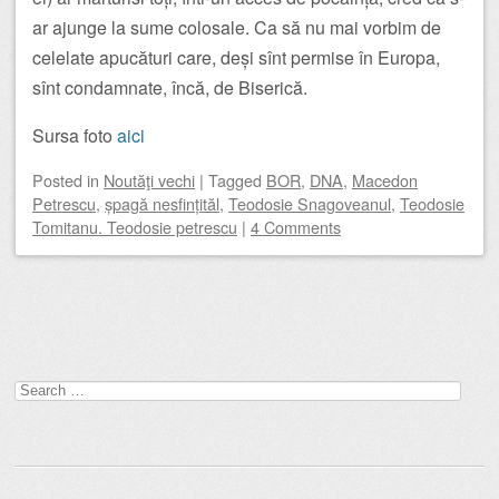
ar ajunge la sume colosale. Ca să nu mai vorbim de
celelate apucături care, deși sînt permise în Europa,
sînt condamnate, încă, de Biserică.
Sursa foto
aici
Posted
in
Noutăţi vechi
|
Tagged
BOR
,
DNA
,
Macedon
Petrescu
,
șpagă nesfințităl
,
Teodosie Snagoveanul
,
Teodosie
Tomitanu. Teodosie petrescu
|
4 Comments
Post navigation
Search
for: