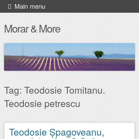
Skip
Main menu
to
Morar & More
content
Tag:
Teodosie Tomitanu.
Teodosie petrescu
Teodosie Șpagoveanu,
Post navigation