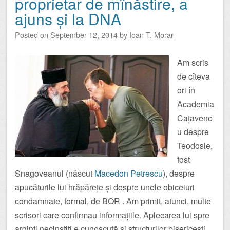
proprietar de mînăstire, a
ajuns și la DNA
Posted on
September 12, 2014
by
Ioan T. Morar
Am scris
de cîteva
ori în
Academia
Cațavenc
u despre
Teodosie,
fost
Snagoveanul (născut
Macedon Petrescu
), despre
apucăturile lui hrăpărețe și despre unele obiceiuri
condamnate, formal, de BOR . Am primit, atunci, multe
scrisori care confirmau informațiile. Aplecarea lui spre
arginți necinstiți e cunoscută și structurilor bisericești,