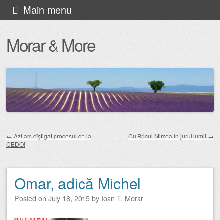
Skip
Main menu
to
Morar & More
content
←
Azi am cîştigat procesul de la
Cu Bricul Mircea în jurul lumii
→
CEDO!
Post navigation
Omar, adică Michel
Posted on
July 18, 2015
by
Ioan T. Morar