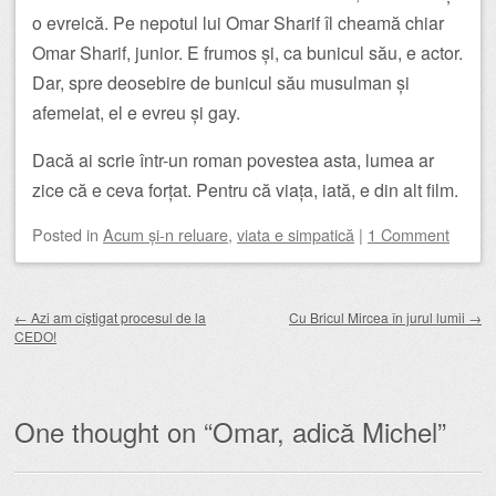
o evreică. Pe nepotul lui Omar Sharif îl cheamă chiar
Omar Sharif, junior. E frumos și, ca bunicul său, e actor.
Dar, spre deosebire de bunicul său musulman și
afemeiat, el e evreu și gay.
Dacă ai scrie într-un roman povestea asta, lumea ar
zice că e ceva forțat. Pentru că viața, iată, e din alt film.
Posted
in
Acum și-n reluare
,
viata e simpatică
|
1 Comment
Post navigation
←
Azi am cîştigat procesul de la
Cu Bricul Mircea în jurul lumii
→
CEDO!
One thought on “
Omar, adică Michel
”