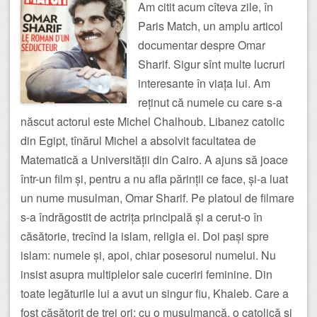
Am citit acum cîteva zile, în
Paris Match, un amplu articol
documentar despre Omar
Sharif. Sigur sînt multe lucruri
interesante în viața lui. Am
reținut că numele cu care s-a
născut actorul este Michel Chalhoub. Libanez catolic
din Egipt, tînărul Michel a absolvit facultatea de
Matematică a Universității din Cairo. A ajuns să joace
într-un film și, pentru a nu afla părinții ce face, și-a luat
un nume musulman, Omar Sharif. Pe platoul de filmare
s-a îndrăgostit de actrița principală și a cerut-o în
căsătorie, trecînd la islam, religia ei. Doi pași spre
islam: numele și, apoi, chiar posesorul numelui. Nu
insist asupra multiplelor sale cuceriri feminine. Din
toate legăturile lui a avut un singur fiu, Khaleb. Care a
fost căsătorit de trei ori: cu o musulmancă, o catolică și