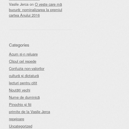
Vasile Jerca
on
O veste care mă
bucură: nominalizarea la premiul
cartea Anului 2016
Categories
Acum și-n reluare
Clipul cel repede
Confuzia non-valorilor
cultură şi dictatură
lecturi pentru citit
Noutăţi vechi
Nume de duminică
Pinochio şi fiii
primite de la Vasile Jerca
repejoare
Uncategorized