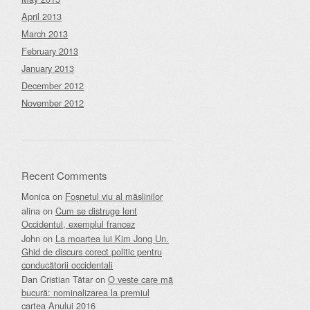
April 2013
March 2013
February 2013
January 2013
December 2012
November 2012
Recent Comments
Monica
on
Foșnetul viu al măslinilor
alina
on
Cum se distruge lent
Occidentul, exemplul francez
John
on
La moartea lui Kim Jong Un.
Ghid de discurs corect politic pentru
conducătorii occidentali
Dan Cristian Tătar
on
O veste care mă
bucură: nominalizarea la premiul
cartea Anului 2016