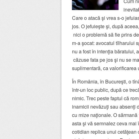
Cum nu 
inevita
Care o atacă şi vrea s-o jefuia
jos. O jefuieşte şi, după aceea,
nici o problemă să fie prins de 
m-a şocat: avocatul tîlharului s
nu a fost în intenţia băratului, 
căzuse fata pe jos şi nu se mai
suplimentară, ca valorificarea 
În România, în Bucureşti, o tînă
într-un loc public, după ce trec
nimic. Trec peste faptul că româ
inamicii nevăzuţi sau absenţi d
cu mize naţionale. O sărmană f
asta şi vă semnalez ceva mai în
cotidian replica unui cetăţean c