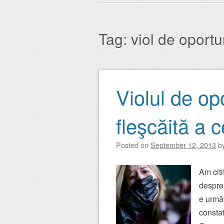
Main menu
to
content
Tag:
viol de oportu
Violul de opo
Post navigation
fleşcăită a 
Posted on
September 12, 2013
b
Am citi
despre 
e următ
constat