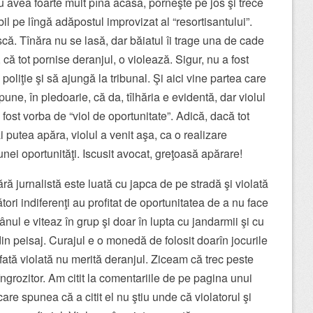
avea foarte mult pînă acasă, porneşte pe jos şi trece
bil pe lîngă adăpostul improvizat al “resortisantului”.
scă. Tînăra nu se lasă, dar băiatul îi trage una de cade
 că tot pornise deranjul, o violează. Sigur, nu a fost
poliţie şi să ajungă la tribunal. Şi aici vine partea care
pune, în pledoarie, că da, tîlhăria e evidentă, dar violul
a fost vorba de “viol de oportunitate”. Adică, dacă tot
 putea apăra, violul a venit aşa, ca o realizare
unei oportunităţi. Iscusit avocat, greţoasă apărare!
ră jurnalistă este luată cu japca de pe stradă şi violată
ători indiferenţi au profitat de oportunitatea de a nu face
nul e viteaz în grup şi doar în lupta cu jandarmii şi cu
in peisaj. Curajul e o monedă de folosit doarîn jocurile
ată violată nu merită deranjul. Ziceam că trec peste
grozitor. Am citit la comentariile de pe pagina unui
are spunea că a citit el nu ştiu unde că violatorul şi