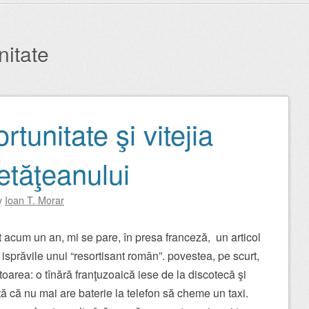
nitate
rtunitate şi vitejia
cetăţeanului
y
Ioan T. Morar
t acum un an, mi se pare, în presa franceză, un articol
isprăvile unui “resortisant român”. povestea, pe scurt,
oarea: o tînără franţuzoaică iese de la discotecă şi
ă că nu mai are baterie la telefon să cheme un taxi.