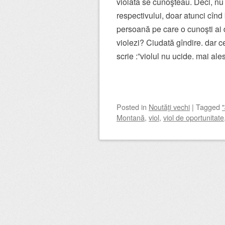
violata se cunoşteau. Deci, nu a
respectivului, doar atunci cîn
persoană pe care o cunoşti ai dre
violezi? Ciudată gîndire. dar 
scrie :”violul nu ucide. mai a
Posted
in
Noutăţi vechi
|
Tagged
Montană
,
viol
,
viol de oportunitate
Post navigation