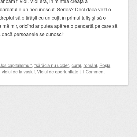
r cam fi viol. Viol era, în mintea creaţă a
d bărbatul e un necunoscut. Serios? Deci dacă vezi o
ptul să o tîrăşti cu un cuţit în primul tufiş şi să o
ce mă mir, oricînd ar putea apărea o pancartă pe care să
les dacă persoanele se cunosc!”
"Jos capitalismul"
,
"sărăcia nu ucide"
,
curaj
,
români
,
Roşia
,
violul de la vaslui
,
Violul de oportunitate
|
1 Comment