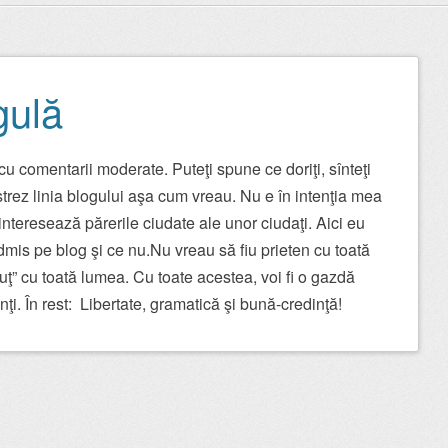
gulă
u comentarii moderate. Puteţi spune ce doriţi, sînteţi
păstrez linia blogului aşa cum vreau. Nu e în intenţia mea
nteresează părerile ciudate ale unor ciudaţi. Aici eu
mis pe blog şi ce nu.Nu vreau să fiu prieten cu toată
uţ” cu toată lumea. Cu toate acestea, voi fi o gazdă
nţi. În rest: Libertate, gramatică şi bună-credinţă!