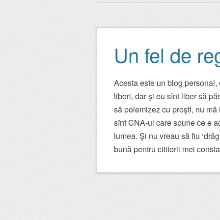
Main menu
to
content
Un fel de re
Acesta este un blog personal, c
liberi, dar şi eu sînt liber să 
să polemizez cu proşti, nu mă i
sînt CNA-ul care spune ce e ad
lumea. Şi nu vreau să fiu ‘drăg
bună pentru cititorii mei consta