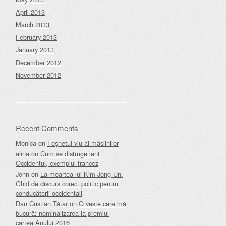
April 2013
March 2013
February 2013
January 2013
December 2012
November 2012
Recent Comments
Monica
on
Foșnetul viu al măslinilor
alina
on
Cum se distruge lent
Occidentul, exemplul francez
John
on
La moartea lui Kim Jong Un.
Ghid de discurs corect politic pentru
conducătorii occidentali
Dan Cristian Tătar
on
O veste care mă
bucură: nominalizarea la premiul
cartea Anului 2016