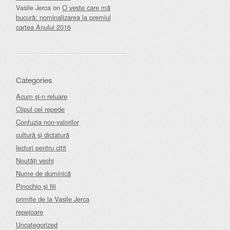
Vasile Jerca
on
O veste care mă
bucură: nominalizarea la premiul
cartea Anului 2016
Categories
Acum și-n reluare
Clipul cel repede
Confuzia non-valorilor
cultură şi dictatură
lecturi pentru citit
Noutăţi vechi
Nume de duminică
Pinochio şi fiii
primite de la Vasile Jerca
repejoare
Uncategorized