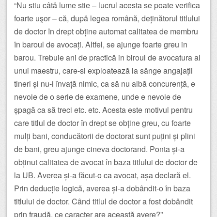
“Nu stiu câtă lume stie – lucrul acesta se poate verifica
foarte uşor – că, după legea română, deținătorul titlului
de doctor în drept obține automat calitatea de membru
în baroul de avocați. Altfel, se ajunge foarte greu in
barou. Trebuie ani de practică in biroul de avocatura al
unui maestru, care-si exploatează la sânge angajații
tineri și nu-i învață nimic, ca să nu aibă concurență, e
nevoie de o serie de examene, unde e nevoie de
șpagă ca să treci etc. etc. Acesta este motivul pentru
care titlul de doctor în drept se obține greu, cu foarte
mulți bani, conducătorii de doctorat sunt puțini și plini
de bani, greu ajunge cineva doctorand. Ponta și-a
obținut calitatea de avocat în baza titlului de doctor de
la UB. Averea și-a făcut-o ca avocat, așa declară el.
Prin deducție logică, averea și-a dobândit-o în baza
titlului de doctor. Când titlul de doctor a fost dobândit
prin fraudă, ce caracter are această avere?”