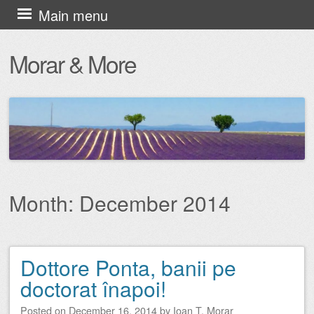
Skip
Main menu
to
Morar & More
content
Month:
December 2014
Dottore Ponta, banii pe
Post navigation
doctorat înapoi!
Posted on
December 16, 2014
by
Ioan T. Morar