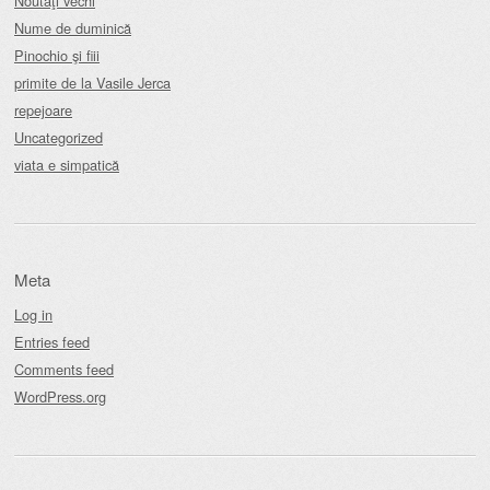
Noutăţi vechi
Nume de duminică
Pinochio şi fiii
primite de la Vasile Jerca
repejoare
Uncategorized
viata e simpatică
Meta
Log in
Entries feed
Comments feed
WordPress.org