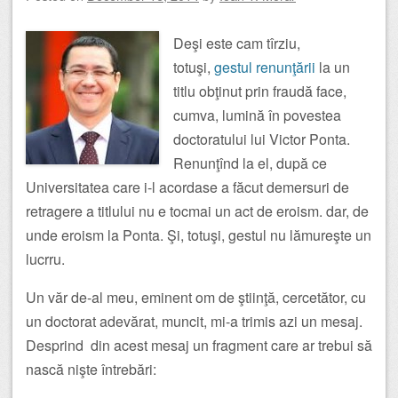
Deşi este cam tîrziu,
totuşi,
gestul renunţării
la un
titlu obţinut prin fraudă face,
cumva, lumină în povestea
doctoratului lui Victor Ponta.
Renunţînd la el, după ce
Universitatea care i-l acordase a făcut demersuri de
retragere a titlului nu e tocmai un act de eroism. dar, de
unde eroism la Ponta. Şi, totuşi, gestul nu lămureşte un
lucrru.
Un văr de-al meu, eminent om de ştiinţă, cercetător, cu
un doctorat adevărat, muncit, mi-a trimis azi un mesaj.
Desprind din acest mesaj un fragment care ar trebui să
nască nişte întrebări: