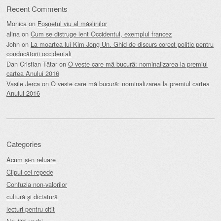
Recent Comments
Monica
on
Foșnetul viu al măslinilor
alina
on
Cum se distruge lent Occidentul, exemplul francez
John
on
La moartea lui Kim Jong Un. Ghid de discurs corect politic pentru
conducătorii occidentali
Dan Cristian Tătar
on
O veste care mă bucură: nominalizarea la premiul
cartea Anului 2016
Vasile Jerca
on
O veste care mă bucură: nominalizarea la premiul cartea
Anului 2016
Categories
Acum și-n reluare
Clipul cel repede
Confuzia non-valorilor
cultură şi dictatură
lecturi pentru citit