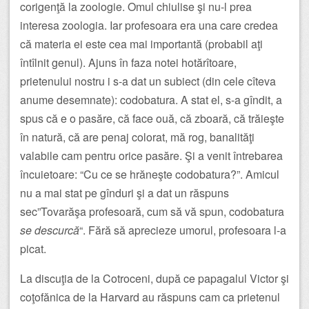
corigenţă la zoologie. Omul chiulise şi nu-l prea
interesa zoologia. Iar profesoara era una care credea
că materia ei este cea mai importantă (probabil aţi
întîlnit genul). Ajuns în faza notei hotărîtoare,
prietenului nostru i s-a dat un subiect (din cele cîteva
anume desemnate): codobatura. A stat el, s-a gîndit, a
spus că e o pasăre, că face ouă, că zboară, că trăieşte
în natură, că are penaj colorat, mă rog, banalităţi
valabile cam pentru orice pasăre. Şi a venit întrebarea
încuietoare: “Cu ce se hrăneşte codobatura?”. Amicul
nu a mai stat pe gînduri şi a dat un răspuns
sec”Tovarăşa profesoară, cum să vă spun, codobatura
se descurcă
“. Fără să aprecieze umorul, profesoara l-a
picat.
La discuţia de la Cotroceni, după ce papagalul Victor şi
coţofănica de la Harvard au răspuns cam ca prietenul