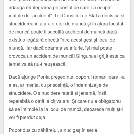
adaugă reintegrarea pe postul pe care l-a ocupat
înainte de “accident”. Tot Consiliul de Stat a decis că şi
sinuciderea în afara orelor de muncă şi în afara locului
de muncă poate fi socotită accident de muncă dacă
există o legătură directă între acest gest şi locul de
muncă. iar dacă doamna se înfurie, îşi mai poate
provoca un accident de muncă! Singura ei grijă este ca
tentativa să nu-i reuşească.
Dacă ajunge Ponta preşedinte, poporul român, care l-a
ales, ar merita, cu prisosinţă, o îndemnizaţie de
sinucidere. O sinucidere ratată şi jenantă, însă
repetabilă o dată la cîţiva ani. Şi care nu e obligatoriu
să se întîmple la la locul de muncă, deoarece mulţi şi-l
vor fi pierdut deja.
Popor dus cu zăhărelul, sinucigaş în serie.