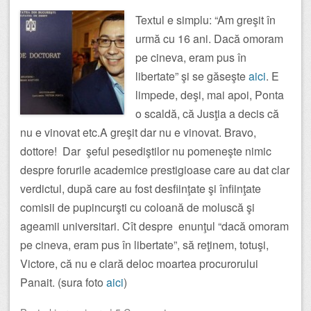
Textul e simplu: “Am greşit în
urmă cu 16 ani. Dacă omoram
pe cineva, eram pus în
libertate” şi se găseşte
aici
. E
limpede, deşi, mai apoi, Ponta
o scaldă, că Jusţia a decis că
nu e vinovat etc.A greşit dar nu e vinovat. Bravo,
dottore! Dar şeful pesediştilor nu pomeneşte nimic
despre forurile academice prestigioase care au dat clar
verdictul, după care au fost desfiinţate şi înfiinţate
comisii de pupincurşti cu coloană de moluscă şi
ageamii universitari. Cît despre enunţul “dacă omoram
pe cineva, eram pus în libertate”, să reţinem, totuşi,
Victore, că nu e clară deloc moartea procurorului
Panait. (sura foto
aici
)