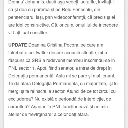
Domnu’ Johannis, dacă aşa vedeţi lucrurile, invitaţi-l
să-şi dea cu părerea şi pe Relu Fenechiu, din
penitenciarul Iaşi, prin videoconferinţă, că precis şi el
are idei constructive. Că, oricum, omul lui de încredere
vi l-aţi luat consilier.
UPDATE
Doamna Cristina Pocora, pe care am
întrebat-o pe Twitter despre această situaţie, mi-a
răspuns că SRS a redevenit membru înscriindu-se în
PNL sector 1. Apoi, fiind senator, a intrat de drept în
Delegaţia permanentă. Asta mi se pare şi mai jenant.
Te dă afară Delegaţia Permanentă, cu majoritate, şi tu
mergi şi te reînscrii la sector. Atunci de ce tot circul cu
excluderea? Nu există o perioadă de interdicţie, de
carantină? Aşadar, în PNL funcţionează şi un mic
atelier de “revirginare” a celor daţi afară.