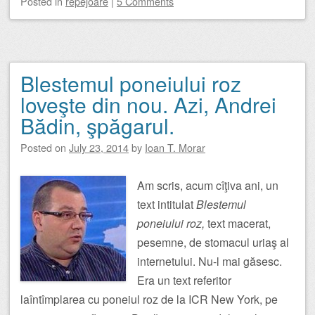
Posted
in
repejoare
|
5 Comments
Blestemul poneiului roz
loveşte din nou. Azi, Andrei
Bădin, şpăgarul.
Posted on
July 23, 2014
by
Ioan T. Morar
Am scris, acum cîţiva ani, un
text intitulat
Blestemul
poneiului roz,
text macerat,
pesemne, de stomacul uriaş al
internetului. Nu-l mai găsesc.
Era un text referitor
laîntîmplarea cu poneiul roz de la ICR New York, pe