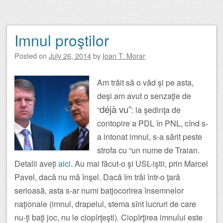
Imnul proştilor
Posted on
July 26, 2014
by
Ioan T. Morar
Am trăit să o văd şi pe asta,
deşi am avut o senzaţie de
déjà vu”
“
: la şedinţa de
contopire a PDL în PNL, cînd s-
a intonat imnul, s-a sărit peste
strofa cu “un nume de Traian.
Detalii aveţi
aici
. Au mai făcut-o şi USL-iştii, prin Marcel
Pavel, dacă nu mă înşel. Dacă îm trăi într-o ţară
serioasă, asta s-ar numi batjocorirea însemnelor
naţionale (imnul, drapelul, stema sînt lucruri de care
nu-ţi baţi joc, nu le ciopîrţeşti). Ciopîrţirea imnului este