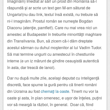
imaginăm) Imediat ar sări un prost din România să-i
răspundă şi ar scrie un text gen M-am săturat de
Ungaria!(nu dau link, textul însă există, nu trebuie să
ni-l imaginăm. Prostul român se numeşte Bogdan
Diaconu (atenţie, pamflet!). Care nu mai vrea nici un
amestec al Budapestei în treburile minorităţii maghiare
din Transilvania. Bun, să zicem că-i dăm dreptate
acestui sărman cu duhul moştenitor al lui Vadim Tudor.
Să mai termine ungurii cu amestecul în chestiunile
interne (e un iz mărunt de gîndire ceauşistă autentică
în asta, dar treacă de lanoi).
Dar nu după multe zile, acelaşi deputat cu inteligenţă
discretă, face spume la gură pentru că tinerii români
din Ucraina au fost
chemaţi la oaste
. Tinerii nu vor la
oaste şi asta, în plan omenesc, e uşor de înţeles, puţini
vor să meargă la război, în general. Doar că, fiind