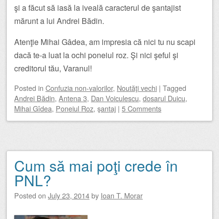
şi a făcut să iasă la iveală caracterul de şantajist
mărunt a lui Andrei Bădin.
Atenţie Mihai Gâdea, am impresia că nici tu nu scapi
dacă te-a luat la ochi poneiul roz. Şi nici şeful şi
creditorul tău, Varanul!
Posted
in
Confuzia non-valorilor
,
Noutăţi vechi
|
Tagged
Andrei Bădin
,
Antena 3
,
Dan Voiculescu
,
dosarul Duicu
,
Mihai Gîdea
,
Poneiul Roz
,
şantaj
|
5 Comments
Cum să mai poţi crede în
PNL?
Posted on
July 23, 2014
by
Ioan T. Morar