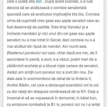
care o puteţi afla
aici
. După acest scandal, s-a luat
decizia să se alcătuiască o comisie senatorială
specială care să analizeze implicaţiile bla bla. Comisia
urma să cuprindă vreo şase sau şapte senatori care au
fost desemnaţi de partide. Între timp Senatul şi-a
încheiat mandatul şi nici unul din cei şase sau şapte
senatori nu a mai intrat în Senat, deci comisia nu s-a
mai alcătuit din lipsă de membri. Am numit asta
Blestemul poneiului roz
care, chiar dacă era mic, de îl
ascundeai în pamă, a avut, s-a văzut, puteri mari de a
zădărnicit ancheta şi a blocat nişte cariere de senatori.
Astăzi am simţit cum poneiul roz a lovit din nou. De
data asta în scormonitorul de rahat de la Antena 3,
Andrei Bădin, cel care a declanşat scandalul cot la cot
cu doi rataţi din diaspora românească de la NY. Deşi a
încercat el să se vopsească în democrat, în băiat bun,
cu emisiune combativă la B1 tv, poneiul roz nu l-a iertat