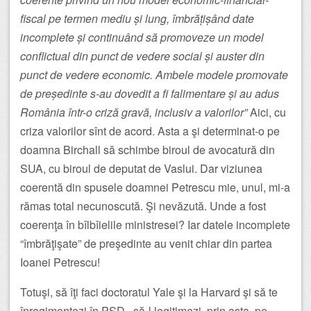
fiscal pe termen mediu și lung, îmbrățișând date
incomplete și continuând să promoveze un model
conflictual din punct de vedere social și auster din
punct de vedere economic. Ambele modele promovate
de președinte s-au dovedit a fi falimentare și au adus
România într-o criză gravă, inclusiv a valorilor”
Aici, cu
criza valorilor sînt de acord. Asta a şi determinat-o pe
doamna Birchall să schimbe biroul de avocatură din
SUA, cu biroul de deputat de Vaslui.
Dar viziunea
coerentă din spusele doamnei Petrescu mie, unul, mi-a
rămas total necunoscută. Şi nevăzută. Unde a fost
coerenţa în bîlbîielile ministresei? Iar datele incomplete
“îmbrăţişate” de preşedinte au venit chiar din partea
Ioanei Petrescu!
Totuşi, să îţi faci doctoratul Yale şi la Harvard şi să te
înregimentezi în PSD, să-l legitimezi, prin asta, pe