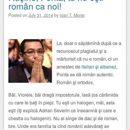
român ca noi!
Posted on
July 31, 2014
by
Ioan T. Morar
La doar o săptămînă după ce a
recunoscut plagiatul şi a
mărturisit că nu e român, ci un
amestec de
italian şi albanez
,
Ponta se dă român autentic.
Român şi ortodox.
Băi, Viorele, băi dragă impostorule, lasă jos cărămida
cu care te baţi în piept. Tu eşti un halogen, măi, asta
eşti (îţi explică Adrian Severin ce înseamnă şi care e
chestia cu halogenii). Nu ai sînge de dac şi de roman,
bre. Unde era familia ta cînd românii adevăraţi se