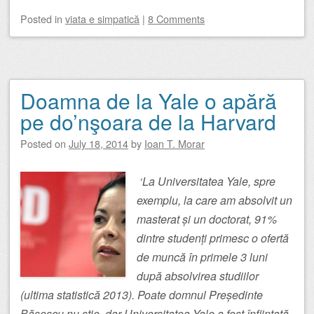
Posted
in
viata e simpatică
|
8 Comments
Doamna de la Yale o apără
pe do’nşoara de la Harvard
Posted on
July 18, 2014
by
Ioan T. Morar
‘La Universitatea Yale, spre
exemplu, la care am absolvit un
masterat și un doctorat, 91%
dintre studenți primesc o ofertă
de muncă în primele 3 luni
după absolvirea studiilor
(ultima statistică 2013). Poate domnul Președinte
Băsescu nu știe, dar Universitatea Yale a fost înființată