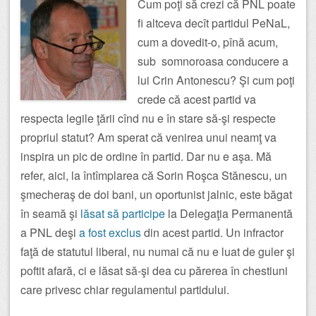
Cum poţi să crezi că PNL poate
fi altceva decît partidul PeNaL,
cum a dovedit-o, pînă acum,
sub somnoroasa conducere a
lui Crin Antonescu? Şi cum poţi
crede că acest partid va
respecta legile ţării cînd nu e în stare să-şi respecte
propriul statut? Am sperat că venirea unui neamţ va
inspira un pic de ordine în partid. Dar nu e aşa. Mă
refer, aici, la întîmplarea că Sorin Roşca Stănescu, un
şmecheraş de doi bani, un oportunist jalnic, este băgat
în seamă şi
lăsat să participe
la Delegaţia Permanentă
a PNL deşi
a fost exclus
din acest partid. Un infractor
faţă de statutul liberal, nu numai că nu e luat de guler şi
poftit afară, ci e lăsat să-şi dea cu părerea în chestiuni
care privesc chiar regulamentul partidului.