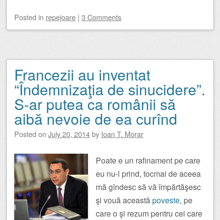
Posted
in
repejoare
|
3 Comments
Francezii au inventat
“Îndemnizaţia de sinucidere”.
S-ar putea ca românii să
aibă nevoie de ea curînd
Posted on
July 20, 2014
by
Ioan T. Morar
Poate e un rafinament pe care
eu nu-l prind, tocmai de aceea
mă gîndesc să vă împărtăşesc
şi vouă această
poveste
, pe
care o şi rezum pentru cei care