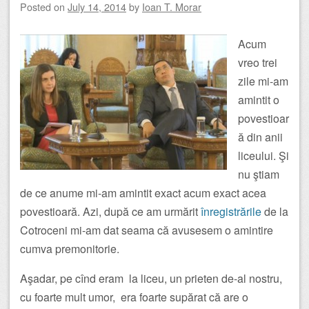
Posted on
July 14, 2014
by
Ioan T. Morar
Acum
vreo trei
zile mi-am
amintit o
povestioar
ă din anii
liceului. Şi
nu ştiam
de ce anume mi-am amintit exact acum exact acea
povestioară. Azi, după ce am urmărit
înregistrările
de la
Cotroceni mi-am dat seama că avusesem o amintire
cumva premonitorie.
Aşadar, pe cînd eram la liceu, un prieten de-al nostru,
cu foarte mult umor, era foarte supărat că are o