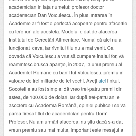
academician în faţa numelui: profesor doctor
academician Dan Voiculescu. În plus, intrarea în
Academie ar fi fost o perfectă acoperire pentru afacerile
cu terenuri ale acesteia. Modelul e dat de afacerea
Institutul de Cercetări Alimentare. Numai că aici nu a
funcţionat ceva, iar rîvnitul tilu nu a mai venit. Ca
dovadă că Voiculescu a vrut să cumpere înaltul for, vă
reamintesc brusca apariţie, în 2007, a unui premiu al
Academiei Române cu banii lui Voiculescu, premiu în
valoare de trei miliarde de lei vechi. Aveţi
aici
linkul.
Socotelile au fost simple: dă vreo trei-patru premii din
astea, de 100.000 de dolari, iar după trei-patru ani e
asociere cu Academia Română, opiniei publice i se va
părea firesc titlul de academician pentru Dom’
Profesor. Nu am urmări afacerea, nu ştiu dacă s-a dat
vreun premiu sau mai multe, important este mesajul a