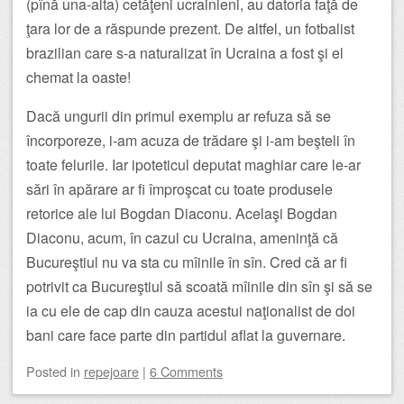
(pînă una-alta) cetăţeni ucrainieni, au datoria faţă de
ţara lor de a răspunde prezent. De altfel, un fotbalist
brazilian care s-a naturalizat în Ucraina a fost şi el
chemat la oaste!
Dacă ungurii din primul exemplu ar refuza să se
încorporeze, i-am acuza de trădare şi i-am beşteli în
toate felurile. Iar ipoteticul deputat maghiar care le-ar
sări în apărare ar fi împroşcat cu toate produsele
retorice ale lui Bogdan Diaconu. Acelaşi Bogdan
Diaconu, acum, în cazul cu Ucraina, ameninţă că
Bucureştiul nu va sta cu mîinile în sîn. Cred că ar fi
potrivit ca Bucureştiul să scoată mîinile din sîn şi să se
ia cu ele de cap din cauza acestui naţionalist de doi
bani care face parte din partidul aflat la guvernare.
Posted
in
repejoare
|
6 Comments