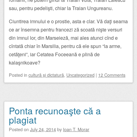
sau, pentru pedelişti, chiar la Traian Ungureanu.
Ciuntirea imnului e o prostie, asta e clar. Vă daţi seama
ce ar însemna pentru francezi ză scoată nişte versuri
din imnul lor, din Marseieză, mai ales atunci cînd e
cîntată chiar în Marsilia, pentru că ele spun “la arme,
cetăţeni”, iar Cetatea Foceeană e plină de
kalaşnikoave?
Posted
in
cultură şi dictatură
,
Uncategorized
|
12 Comments
Ponta recunoaşte că a
plagiat
Posted on
July 24, 2014
by
Ioan T. Morar