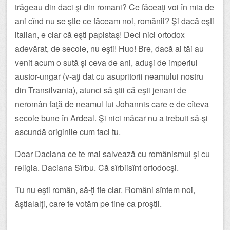
trăgeau din daci şi din romani? Ce făceaţi voi în mia de
ani cînd nu se ştie ce făceam noi, românii? Şi dacă eşti
italian, e clar că eşti papistaş! Deci nici ortodox
adevărat, de secole, nu eşti! Huo! Bre, dacă ai tăi au
venit acum o sută şi ceva de ani, aduşi de imperiul
austor-ungar (v-aţi dat cu asupritorii neamului nostru
din Transilvania), atunci să ştii că eşti jenant de
neromân faţă de neamul lui Johannis care e de cîteva
secole bune în Ardeal. Şi nici măcar nu a trebuit să-şi
ascundă originile cum faci tu.
Doar Daciana ce te mai salvează cu românismul şi cu
religia. Daciana Sîrbu. Că sîrbiisînt ortodocşi.
Tu nu eşti român, să-ţi fie clar. Români sîntem noi,
ăştialalţi, care te votăm pe tine ca proştii.