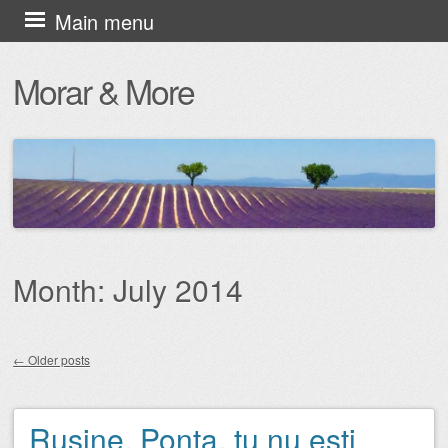
Skip
Main menu
to
Morar & More
content
Month:
July 2014
←
Older posts
Post navigation
Ruşine, Ponta, tu nu eşti