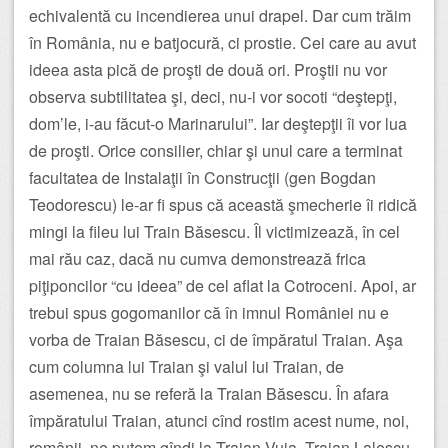
echivalentă cu incendierea unui drapel. Dar cum trăim
în România, nu e batjocură, ci prostie. Cei care au avut
ideea asta pică de proşti de două ori. Proştii nu vor
observa subtilitatea şi, deci, nu-i vor socoti “deştepţi,
dom’le, i-au făcut-o Marinarului”. Iar deştepţii îi vor lua
de proşti. Orice consilier, chiar şi unul care a terminat
facultatea de Instalaţii în Construcţii (gen Bogdan
Teodorescu) le-ar fi spus că această şmecherie îi ridică
mingi la fileu lui Train Băsescu. Îl victimizează, în cel
mai rău caz, dacă nu cumva demonstrează frica
piţiponcilor “cu ideea” de cel aflat la Cotroceni. Apoi, ar
trebui spus gogomanilor că în imnul României nu e
vorba de Traian Băsescu, ci de împăratul Traian. Aşa
cum columna lui Traian şi valul lui Traian, de
asemenea, nu se referă la Traian Băsescu. În afara
împăratului Traian, atunci cînd rostim acest nume, noi,
românii, ne putem gîndi la Traian Vuia, Traian Lalescu