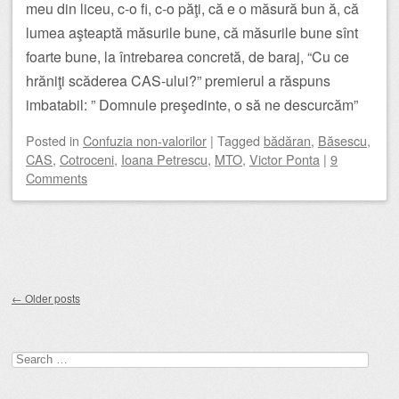
meu din liceu, c-o fi, c-o păţi, că e o măsură bun ă, că
lumea aşteaptă măsurile bune, că măsurile bune sînt
foarte bune, la întrebarea concretă, de baraj, “Cu ce
hrăniţi scăderea CAS-ului?” premierul a răspuns
imbatabil: ” Domnule preşedinte, o să ne descurcăm”
Posted
in
Confuzia non-valorilor
|
Tagged
bădăran
,
Băsescu
,
CAS
,
Cotroceni
,
Ioana Petrescu
,
MTO
,
Victor Ponta
|
9
Comments
Post navigation
←
Older posts
Search
for: