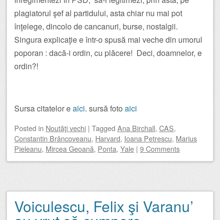
plagiatorul şef al partidului, asta chiar nu mai pot
înţelege, dincolo de cancanuri, burse, nostalgii.
Singura explicaţie e într-o spusă mai veche din umorul
poporan : dacă-i ordin, cu plăcere! Deci, doamnelor, e
ordin?!
Sursa citatelor e
aici
. sursă foto
aici
Posted
in
Noutăţi vechi
|
Tagged
Ana Birchall
,
CAS
,
Constantin Brâncoveanu
,
Harvard
,
Ioana Petrescu
,
Marius
Pieleanu
,
Mircea Geoană
,
Ponta
,
Yale
|
9 Comments
Voiculescu, Felix şi Varanu’