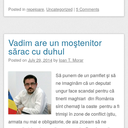
Posted
in
repejoare
,
Uncategorized
|
5 Comments
Vadim are un moştenitor
sărac cu duhul
Posted on
July 29, 2014
by
Ioan T. Morar
Să punem de un pamflet şi să
ne imaginăm că un deputat
ungur face scandal pentru că
tinerii maghiari din România
sînt chemaţi la oaste pentru a fi
trimişi în zone de conflict (ştiu,
armata nu mai e obligatorie, de aia ziceam să ne