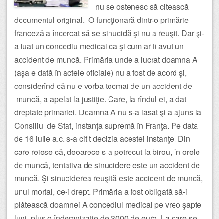
nu se ostenesc să citească
documentul original. O funcţionară dintr-o primărie
franceză a încercat să se sinucidă şi nu a reuşit. Dar şi-
a luat un concediu medical ca şi cum ar fi avut un
accident de muncă. Primăria unde a lucrat doamna A
(aşa e dată în actele oficiale) nu a fost de acord şi,
considerînd că nu e vorba tocmai de un accident de
muncă, a apelat la justiţie. Care, la rîndul ei, a dat
dreptate primăriei. Doamna A nu s-a lăsat şi a ajuns la
Consiliul de Stat, instanţa supremă în Franţa. Pe data
de 16 iulie a.c. s-a citit decizia acestei instanţe. Din
care reiese că, deoarece s-a petrecut la birou, în orele
de muncă, tentativa de sinucidere este un accident de
muncă. Şi sinuciderea reuşită este accident de muncă,
unul mortal, ce-i drept. Primăria a fost obligată să-i
plătească doamnei A concediul medical pe vreo şapte
luni, plus o îndemnizaţie de 3000 de euro. La care se