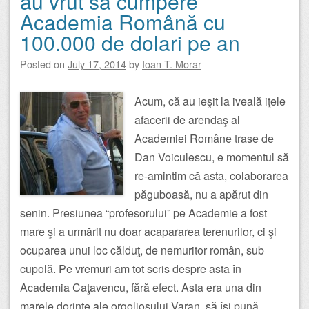
au vrut să cumpere
Academia Română cu
100.000 de dolari pe an
Posted on
July 17, 2014
by
Ioan T. Morar
Acum, că au ieşit la iveală iţele
afacerii de arendaş al
Academiei Române trase de
Dan Voiculescu, e momentul să
re-amintim că asta, colaborarea
păguboasă, nu a apărut din
senin. Presiunea “profesorului” pe Academie a fost
mare şi a urmărit nu doar acapararea terenurilor, ci şi
ocuparea unui loc călduţ, de nemuritor român, sub
cupolă. Pe vremuri am tot scris despre asta în
Academia Caţavencu, fără efect. Asta era una din
marele dorinţe ale orgoliosului Varan, să îşi pună