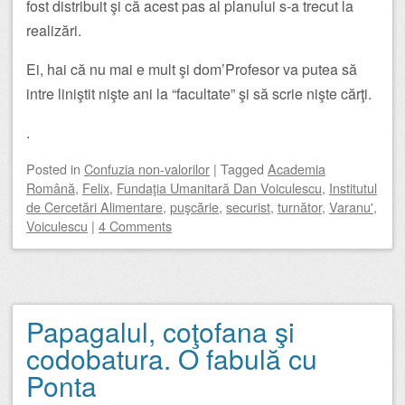
fost distribuit şi că acest pas al planului s-a trecut la
realizări.
Ei, hai că nu mai e mult şi dom’Profesor va putea să
intre liniştit nişte ani la “facultate” şi să scrie nişte cărţi.
.
Posted
in
Confuzia non-valorilor
|
Tagged
Academia
Română
,
Felix
,
Fundaţia Umanitară Dan Voiculescu
,
Institutul
de Cercetări Alimentare
,
puşcărie
,
securist
,
turnător
,
Varanu'
,
Voiculescu
|
4 Comments
Papagalul, coţofana şi
codobatura. O fabulă cu
Ponta