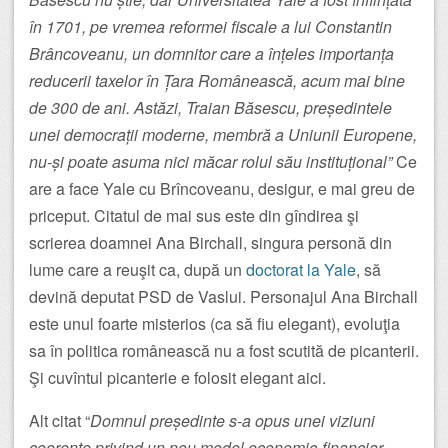
în 1701, pe vremea reformei fiscale a lui Constantin
Brâncoveanu, un domnitor care a înțeles importanța
reducerii taxelor în Țara Românească, acum mai bine
de 300 de ani. Astăzi, Traian Băsescu, președintele
unei democrații moderne, membră a Uniunii Europene,
nu-și poate asuma nici măcar rolul său instituțional”
Ce
are a face Yale cu Brîncoveanu, desigur, e mai greu de
priceput. Citatul de mai sus este din gîndirea şi
scrierea doamnei Ana Birchall, singura personă din
lume care a reuşit ca, după un
doctorat la Yale
, să
devină deputat PSD de Vaslui. Personajul Ana Birchall
este unul foarte misterios (ca să fiu elegant), evoluţia
sa în politica românească nu a fost scutită de picanterii.
Şi cuvîntul picanterie e folosit elegant aici.
Alt citat “
Domnul președinte s-a opus unei viziuni
coerente privind un nou model economic-financiar-