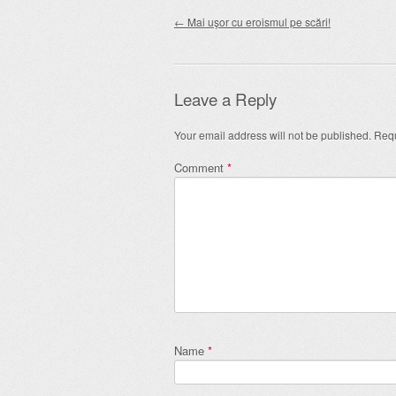
Post navigation
←
Mai uşor cu eroismul pe scări!
Leave a Reply
Your email address will not be published.
Requ
Comment
*
Name
*