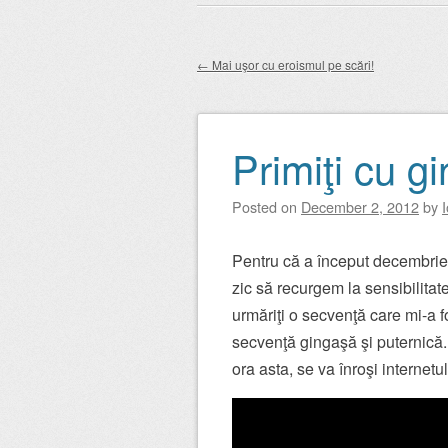
Main menu
to
content
←
Mai uşor cu eroismul pe scări!
Post navigation
Primiţi cu g
Posted on
December 2, 2012
by
Pentru că a început decembrie,
zic să recurgem la sensibilita
urmăriţi o secvenţă care mi-a fo
secvenţă gingaşă şi puternică
ora asta, se va înroşi internetul