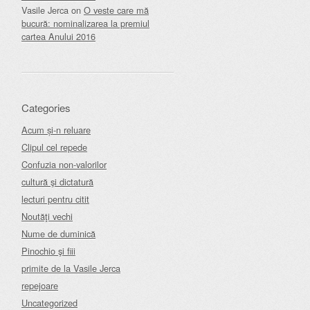
Vasile Jerca
on
O veste care mă
bucură: nominalizarea la premiul
cartea Anului 2016
Categories
Acum și-n reluare
Clipul cel repede
Confuzia non-valorilor
cultură şi dictatură
lecturi pentru citit
Noutăţi vechi
Nume de duminică
Pinochio şi fiii
primite de la Vasile Jerca
repejoare
Uncategorized