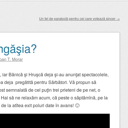
Un fel de parabolă pentru cei care votează sincer
→
ingăşia?
Ioan T. Morar
 iar Bănică şi Hruşcă deja şi-au anunţat spectacolele,
tea deja pregătită pentru Sărbători. Vă propun să
st semnalată de cel puţin trei prieteni de pe net, o
. Hai să ne relaxăm acum, că peste o săptămînă, pe la
 de la atîtea exit poluri date în avans! 🙂