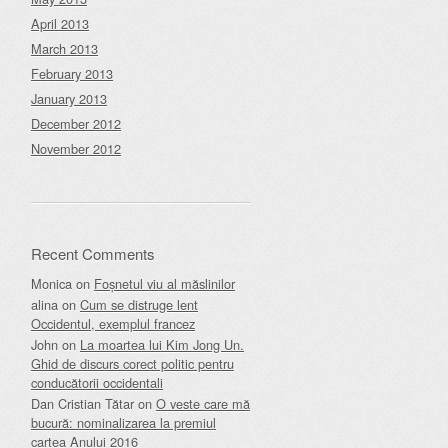
April 2013
March 2013
February 2013
January 2013
December 2012
November 2012
Recent Comments
Monica
on
Foșnetul viu al măslinilor
alina
on
Cum se distruge lent
Occidentul, exemplul francez
John
on
La moartea lui Kim Jong Un.
Ghid de discurs corect politic pentru
conducătorii occidentali
Dan Cristian Tătar
on
O veste care mă
bucură: nominalizarea la premiul
cartea Anului 2016