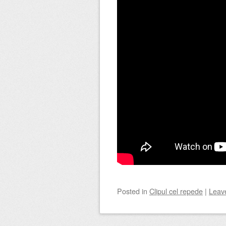
Posted
in
Clipul cel repede
|
Leav