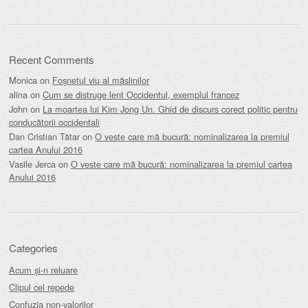
Recent Comments
Monica
on
Foșnetul viu al măslinilor
alina
on
Cum se distruge lent Occidentul, exemplul francez
John
on
La moartea lui Kim Jong Un. Ghid de discurs corect politic pentru
conducătorii occidentali
Dan Cristian Tătar
on
O veste care mă bucură: nominalizarea la premiul
cartea Anului 2016
Vasile Jerca
on
O veste care mă bucură: nominalizarea la premiul cartea
Anului 2016
Categories
Acum și-n reluare
Clipul cel repede
Confuzia non-valorilor