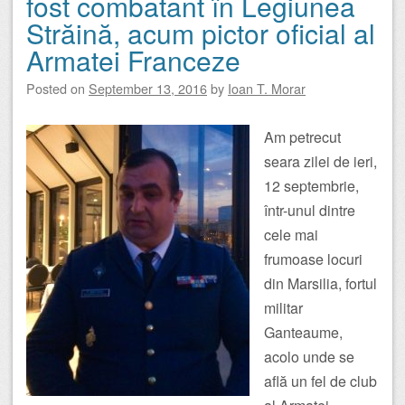
fost combatant în Legiunea
Străină, acum pictor oficial al
Armatei Franceze
Posted on
September 13, 2016
by
Ioan T. Morar
Am petrecut
seara zilei de ieri,
12 septembrie,
într-unul dintre
cele mai
frumoase locuri
din Marsilia, fortul
militar
Ganteaume,
acolo unde se
află un fel de club