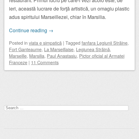
restaurant. Primul lucru pe care-l vezi acolo este, de
ieri, această lucrare de forţă artistică, un omagiu plastic
adus spiritului Marseillezei, chiar în Marsilia.
Continue reading
→
Posted
in
viata e simpatică
|
Tagged
fanfara Legiunii Străine
,
Fort Ganteaume
,
La Marseillaise
,
Legiunea Străină
,
Marseille
,
Marsilia
,
Paul Anastasiu
,
Pictor oficial al Armatei
Franceze
|
11 Comments
Post navigation
Search
for: