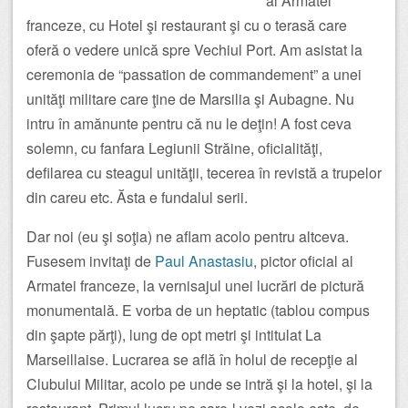
al Armatei
franceze, cu Hotel şi restaurant şi cu o terasă care
oferă o vedere unică spre Vechiul Port. Am asistat la
ceremonia de “passation de commandement” a unei
unităţi militare care ţine de Marsilia şi Aubagne. Nu
intru în amănunte pentru că nu le deţin! A fost ceva
solemn, cu fanfara Legiunii Străine, oficialităţi,
defilarea cu steagul unităţii, tecerea în revistă a trupelor
din careu etc. Ăsta e fundalul serii.
Dar noi (eu şi soţia) ne aflam acolo pentru altceva.
Fusesem invitaţi de
Paul Anastasiu
, pictor oficial al
Armatei franceze, la vernisajul unei lucrări de pictură
monumentală. E vorba de un heptatic (tablou compus
din şapte părţi), lung de opt metri şi intitulat La
Marseillaise. Lucrarea se află în holul de recepţie al
Clubului Militar, acolo pe unde se intră şi la hotel, şi la