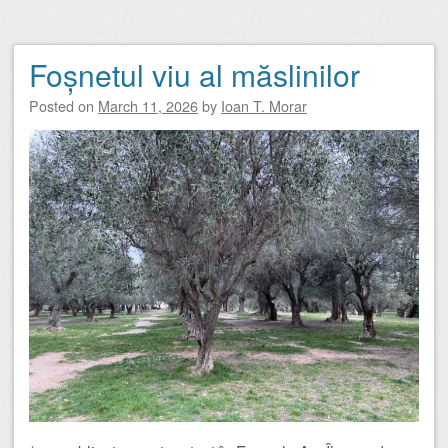
Foșnetul viu al măslinilor
Posted on
March 11, 2026
by
Ioan T. Morar