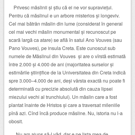
Privesc măslinii și știu că ei ne vor supraviețui.
Pentru că măslinul e un arbore misterios și longeviv.
Cel mai bătrân măslin din lume (considerat în general
cel mai vechi măslin monumental și recunoscut pe
scară largă ca atare) se află în satul Ano Vouves (sau
Pano Vouves), pe insula Creta. Este cunoscut sub
numele de Măslinul din Vouves și are o vîrstă estimată
între 2.000 și 4.000 de ani (majoritatea surselor și
estimările științifice de la Universitatea din Creta indică
spre 3.000–4.000 de ani, deși vârsta exactă nu poate fi
determinată cu precizie absolută din cauza lipsei
miezului vechi al trunchiului). Un măslin care a fost
plantat înainte de Hristos și care a traversat mileniile
pînă azi. Cînd încă produce măsline. Nu, istoria nu l-a
obosit.
Nu am ajuns să-l văd, dar e pe lista mea de