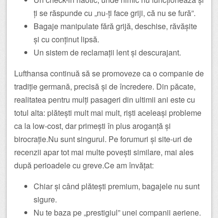
ți se răspunde cu „nu-ți face griji, că nu se fură”.
Bagaje manipulate fără grijă, deschise, răvășite
și cu conținut lipsă.
Un sistem de reclamații lent și descurajant.
Lufthansa continuă să se promoveze ca o companie de
tradiție germană, precisă și de încredere. Din păcate,
realitatea pentru mulți pasageri din ultimii ani este cu
totul alta: plătești mult mai mult, riști aceleași probleme
ca la low-cost, dar primești în plus aroganță și
birocrație.Nu sunt singurul. Pe forumuri și site-uri de
recenzii apar tot mai multe povești similare, mai ales
după perioadele cu greve.Ce am învățat:
Chiar și când plătești premium, bagajele nu sunt
sigure.
Nu te baza pe „prestigiul” unei companii aeriene.