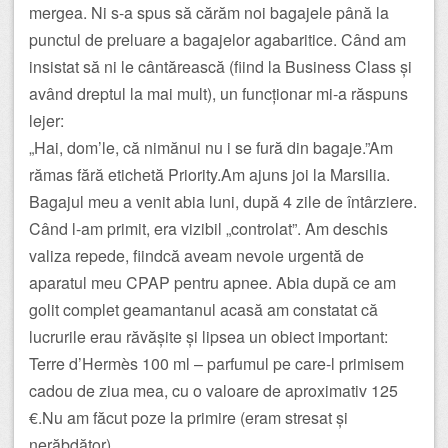
mergea. Ni s-a spus să cărăm noi bagajele până la
punctul de preluare a bagajelor agabaritice. Când am
insistat să ni le cântărească (fiind la Business Class și
având dreptul la mai mult), un funcționar mi-a răspuns
lejer:
„Hai, dom’le, că nimănui nu i se fură din bagaje.”Am
rămas fără etichetă Priority.Am ajuns joi la Marsilia.
Bagajul meu a venit abia luni, după 4 zile de întârziere.
Când l-am primit, era vizibil „controlat”. Am deschis
valiza repede, fiindcă aveam nevoie urgentă de
aparatul meu CPAP pentru apnee. Abia după ce am
golit complet geamantanul acasă am constatat că
lucrurile erau răvășite și lipsea un obiect important:
Terre d’Hermès 100 ml – parfumul pe care-l primisem
cadou de ziua mea, cu o valoare de aproximativ 125
€.Nu am făcut poze la primire (eram stresat și
nerăbdător).