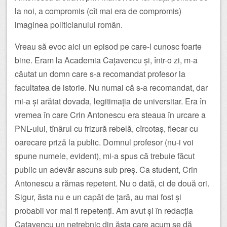
la noi, a compromis (cît mai era de compromis)
imaginea politicianului român.
Vreau să evoc aici un episod pe care-l cunosc foarte
bine. Eram la Academia Cațavencu și, într-o zi, m-a
căutat un domn care s-a recomandat profesor la
facultatea de istorie. Nu numai că s-a recomandat, dar
mi-a și arătat dovada, legitimația de universitar. Era în
vremea în care Crin Antonescu era steaua în urcare a
PNL-ului, tînârul cu frizură rebelă, cîrcotaș, flecar cu
oarecare priză la public. Domnul profesor (nu-i voi
spune numele, evident), mi-a spus că trebuie făcut
public un adevăr ascuns sub preș. Ca student, Crin
Antonescu a rămas repetent. Nu o dată, ci de două ori.
Sigur, ăsta nu e un capăt de țară, au mai fost și
probabil vor mai fi repetenți. Am avut și în redacția
Cațavencu un netrebnic din ăsta care acum se dă