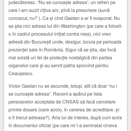
judecătoresc. “Nu se cunoaște adresa”, un refren pe
care l-am auzit cîțiva ani, pînă la prescriere (sună
cunoscut, nu? ). Ca și cînd Gaetan s-ar fi evaporat. Nu
se știa nici adresa lui din Washington (pe care a folosit-
o în cadrul procesului inițiat contra mea), nici vreo
adresă din București unde, desigur, locuia pe perioada
prezenței sale în România. Sigur că se știa, dar încă
mai există un fel de protecție nostalgică din partea
organelor care și-au servit patria spionînd pentru
Ceaușescu.
Victor Gaetan nu se ascunde, totuși, atît că doar “nu i
se cunoaște adresa”. Recent a apărut pe lista
persoanelor acceptate de CNSAS să facă cercetare
printre dosare (oare acolo, în cererea de acreditare, și-
o fi trecut adreasa?). Aria lui de interes, după cum scria
în documentul oficial (pe care mi l-a semnalat cineva