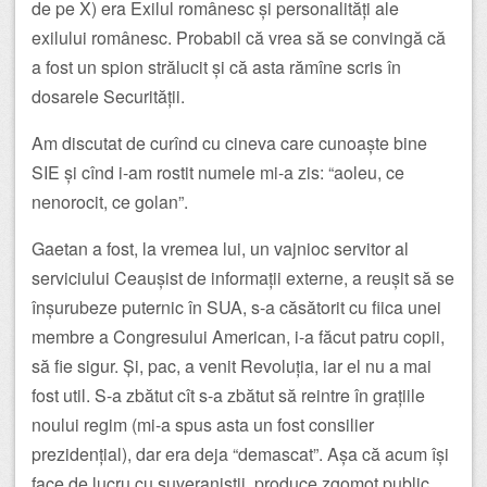
de pe X) era Exilul românesc și personalități ale
exilului românesc. Probabil că vrea să se convingă că
a fost un spion strălucit și că asta rămîne scris în
dosarele Securității.
Am discutat de curînd cu cineva care cunoaște bine
SIE și cînd i-am rostit numele mi-a zis: “aoleu, ce
nenorocit, ce golan”.
Gaetan a fost, la vremea lui, un vajnioc servitor al
serviciului Ceaușist de informații externe, a reușit să se
înșurubeze puternic în SUA, s-a căsătorit cu fiica unei
membre a Congresului American, i-a făcut patru copii,
să fie sigur. Și, pac, a venit Revoluția, iar el nu a mai
fost util. S-a zbătut cît s-a zbătut să reintre în grațiile
noului regim (mi-a spus asta un fost consilier
prezidențial), dar era deja “demascat”. Așa că acum își
face de lucru cu suveraniștii, produce zgomot public