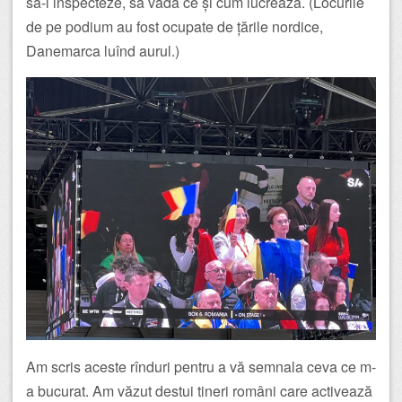
să-l inspecteze, să vadă ce și cum lucrează. (Locurile
de pe podium au fost ocupate de țările nordice,
Danemarca luînd aurul.)
Am scris aceste rînduri pentru a vă semnala ceva ce m-
a bucurat. Am văzut destui tineri români care activează