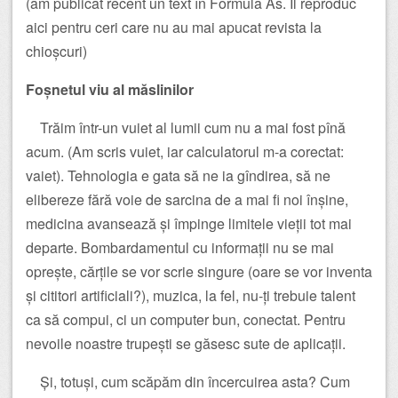
(am publicat recent un text în Formula As. Îl reproduc
aici pentru ceri care nu au mai apucat revista la
chioșcuri)
Foșnetul viu al măslinilor
Trăim într-un vuiet al lumii cum nu a mai fost pînă
acum. (Am scris vuiet, iar calculatorul m-a corectat:
vaiet). Tehnologia e gata să ne ia gîndirea, să ne
elibereze fără voie de sarcina de a mai fi noi înșine,
medicina avansează și împinge limitele vieții tot mai
departe. Bombardamentul cu informații nu se mai
oprește, cărțile se vor scrie singure (oare se vor inventa
și cititori artificiali?), muzica, la fel, nu-ți trebuie talent
ca să compui, ci un computer bun, conectat. Pentru
nevoile noastre trupești se găsesc sute de aplicații.
Și, totuși, cum scăpăm din încercuirea asta? Cum