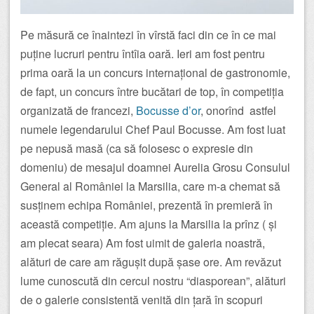
Pe măsură ce înaintezi în vîrstă faci din ce în ce mai
puține lucruri pentru întîia oară. Ieri am fost pentru
prima oară la un concurs internațional de gastronomie,
de fapt, un concurs între bucătari de top, în competiția
organizată de francezi,
Bocusse d’or
, onorînd astfel
numele legendarului Chef Paul Bocusse. Am fost luat
pe nepusă masă (ca să folosesc o expresie din
domeniu) de mesajul doamnei Aurelia Grosu Consulul
General al României la Marsilia, care m-a chemat să
susținem echipa României, prezentă în premieră în
această competiție. Am ajuns la Marsilia la prînz ( și
am plecat seara) Am fost uimit de galeria noastră,
alături de care am răgușit după șase ore. Am revăzut
lume cunoscută din cercul nostru “diasporean”, alături
de o galerie consistentă venită din țară în scopuri