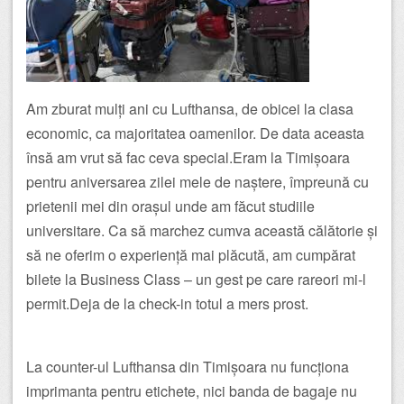
Am zburat mulți ani cu Lufthansa, de obicei la clasa
economic, ca majoritatea oamenilor. De data aceasta
însă am vrut să fac ceva special.Eram la Timișoara
pentru aniversarea zilei mele de naștere, împreună cu
prietenii mei din orașul unde am făcut studiile
universitare. Ca să marchez cumva această călătorie și
să ne oferim o experiență mai plăcută, am cumpărat
bilete la Business Class – un gest pe care rareori mi-l
permit.Deja de la check-in totul a mers prost.
La counter-ul Lufthansa din Timișoara nu funcționa
imprimanta pentru etichete, nici banda de bagaje nu