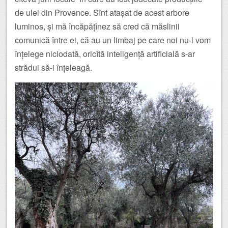
de ulei din Provence. Sînt atașat de acest arbore
luminos, și mă încăpățînez să cred că măslinii
comunică între ei, că au un limbaj pe care noi nu-l vom
înțelege niciodată, oricîtă inteligență artificială s-ar
strădui să-i înțeleagă.