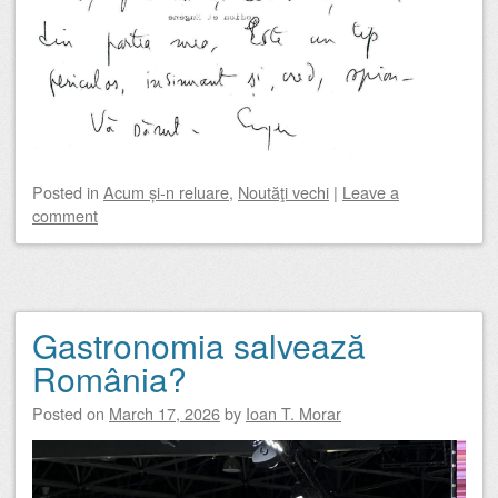
Posted
in
Acum și-n reluare
,
Noutăţi vechi
|
Leave a
comment
Gastronomia salvează
România?
Posted on
March 17, 2026
by
Ioan T. Morar