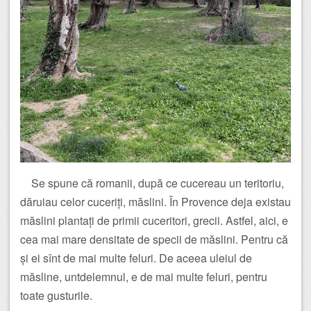
Se spune că romanii, după ce cucereau un teritoriu,
dăruiau celor cuceriți, măslini. În Provence deja existau
măslini plantați de primii cuceritori, grecii. Astfel, aici, e
cea mai mare densitate de specii de măslini. Pentru că
și ei sînt de mai multe feluri. De aceea uleiul de
măsline, untdelemnul, e de mai multe feluri, pentru
toate gusturile.