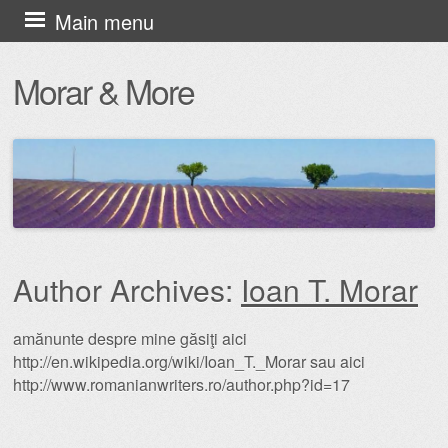
Skip
Main menu
to
Morar & More
content
Author Archives:
Ioan T. Morar
amănunte despre mine găsiţi aici
http://en.wikipedia.org/wiki/Ioan_T._Morar sau aici
http://www.romanianwriters.ro/author.php?id=17