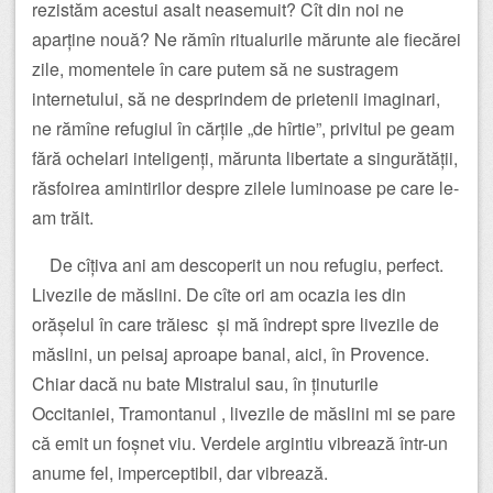
rezistăm acestui asalt neasemuit? Cît din noi ne
aparține nouă? Ne rămîn ritualurile mărunte ale fiecărei
zile, momentele în care putem să ne sustragem
internetului, să ne desprindem de prietenii imaginari,
ne rămîne refugiul în cărțile „de hîrtie”, privitul pe geam
fără ochelari inteligenți, mărunta libertate a singurătății,
răsfoirea amintirilor despre zilele luminoase pe care le-
am trăit.
De cîțiva ani am descoperit un nou refugiu, perfect.
Livezile de măslini. De cîte ori am ocazia ies din
orășelul în care trăiesc și mă îndrept spre livezile de
măslini, un peisaj aproape banal, aici, în Provence.
Chiar dacă nu bate Mistralul sau, în ținuturile
Occitaniei, Tramontanul , livezile de măslini mi se pare
că emit un foșnet viu. Verdele argintiu vibrează într-un
anume fel, imperceptibil, dar vibrează.