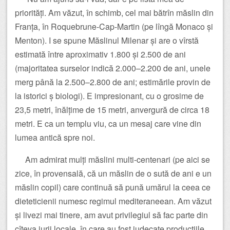
priorități. Am văzut, în schimb, cel mai bătrîn măslin din
Franța, în Roquebrune-Cap-Martin (pe lîngă Monaco și
Menton). I se spune Măslinul Milenar și are o vîrstă
estimată între aproximativ 1.800 și 2.500 de ani
(majoritatea surselor indică 2.000–2.200 de ani, unele
merg până la 2.500–2.800 de ani; estimările provin de
la istorici ș biologi). E impresionant, cu o grosime de
23,5 metri, înălțime de 15 metri, anvergură de circa 18
metri. E ca un templu viu, ca un mesaj care vine din
lumea antică spre noi.
Am admirat mulți măslini multi-centenari (pe aici se
zice, în provensală, că un măslin de o sută de ani e un
măslin copil) care continuă să pună umărul la ceea ce
dieteticienii numesc regimul mediteraneean. Am văzut
și livezi mai tinere, am avut privilegiul să fac parte din
cîteva jurii locale în care au fost judecate producțiile