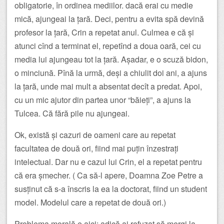
obligatorie, în ordinea mediilor. dacă erai cu medie
mică, ajungeai la țară. Deci, pentru a evita spă devină
profesor la țară, Crin a repetat anul. Culmea e că și
atunci cînd a terminat el, repetînd a doua oară, cei cu
media lui ajungeau tot la țară. Așadar, e o scuză bidon,
o minciună. Pînă la urmă, deși a chiulit doi ani, a ajuns
la țară, unde mai mult a absentat decît a predat. Apoi,
cu un mic ajutor din partea unor “băieți”, a ajuns la
Tulcea. Că fără pile nu ajungeai.
Ok, există și cazuri de oameni care au repetat
facultatea de două ori, fiind mai puțin înzestrați
intelectual. Dar nu e cazul lui Crin, el a repetat pentru
că era șmecher. ( Ca să-l apere, Doamna Zoe Petre a
susținut că s-a înscris la ea la doctorat, fiind un student
model. Modelul care a repetat de două ori.)
Problema morală e aici: adică ai refuzat să mergi la