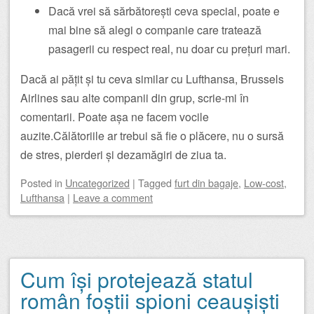
Dacă vrei să sărbătorești ceva special, poate e
mai bine să alegi o companie care tratează
pasagerii cu respect real, nu doar cu prețuri mari.
Dacă ai pățit și tu ceva similar cu Lufthansa, Brussels
Airlines sau alte companii din grup, scrie-mi în
comentarii. Poate așa ne facem vocile
auzite.Călătoriile ar trebui să fie o plăcere, nu o sursă
de stres, pierderi și dezamăgiri de ziua ta.
Posted
in
Uncategorized
|
Tagged
furt din bagaje
,
Low-cost
,
Lufthansa
|
Leave a comment
Cum își protejează statul
român foștii spioni ceaușiști