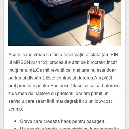
Acum, când vreau să fac o reclamație oficială (am PIR-
ul MRSSN321112), procesul e atât de birocratic încât
mulți renunță.Ce mă revoltă cel mai tare nu este doar
parfumul dispărut. Este contrastul dureros:Am plătit
preț premium pentru Business Class ca să sărbătoresc
ziua mea de naștere cu prietenii, dar am primit un
serviciu care seamănă mai degrabă cu un low-cost
scump:
Greve care creează haos pentru pasageri.
Un check-in haotic, unde nimic nu funcționează și