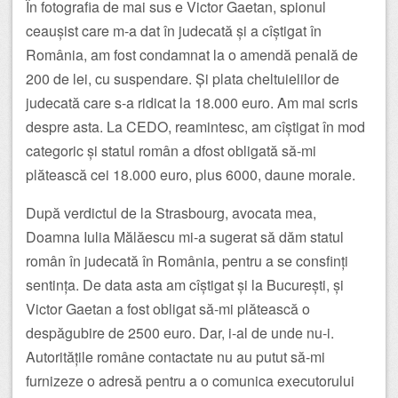
În fotografia de mai sus e Victor Gaetan, spionul
ceaușist care m-a dat în judecată și a cîștigat în
România, am fost condamnat la o amendă penală de
200 de lei, cu suspendare. Și plata cheltuielilor de
judecată care s-a ridicat la 18.000 euro. Am mai scris
despre asta. La CEDO, reamintesc, am cîștigat în mod
categoric și statul român a dfost obligată să-mi
plătească cei 18.000 euro, plus 6000, daune morale.
După verdictul de la Strasbourg, avocata mea,
Doamna Iulia Mălăescu mi-a sugerat să dăm statul
român în judecată în România, pentru a se consfinți
sentința. De data asta am cîștigat și la București, și
Victor Gaetan a fost obligat să-mi plătească o
despăgubire de 2500 euro. Dar, i-al de unde nu-i.
Autoritățile române contactate nu au putut să-mi
furnizeze o adresă pentru a o comunica executorului