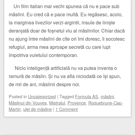
Un film italian mai vechi spunea că nu e pace sub
măslini. Eu cred că e pace multă. Eu regăsesc, acolo,
la marginea livezilor verzi-argintii, insule de liniște
deranjată doar de foșnetul viu al măslinilor. Chiar dacă
nu ajung între măslini de cîte ori îmi doresc, îi socotesc
refugiul, arma mea aproape secretă cu care lupt
împotriva vuietului contemporan.
Nicio inteligență artificială nu va putea inventa o
ramură de măslin. Și nu va afla niciodată ce își spun,
de mii de ani, măslinii despre noi.
Posted
in
Uncategorized
|
Tagged
Formula AS
,
măslini
,
Măslinul din Vouves
,
Mistralul
,
Provence
,
Roquebrune-Cap-
Martin
,
ulei de măsline
|
1 Comment