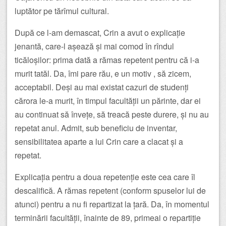
luptător pe tărîmul cultural.
După ce l-am demascat, Crin a avut o explicație
jenantă, care-l așează și mai comod în rîndul
ticăloșilor: prima dată a rămas repetent pentru că i-a
murit tatăl. Da, îmi pare rău, e un motiv , să zicem,
acceptabil. Deși au mai existat cazuri de studenți
cărora le-a murit, în timpul facultății un părinte, dar ei
au continuat să învețe, să treacă peste durere, și nu au
repetat anul. Admit, sub beneficiu de inventar,
sensibilitatea aparte a lui Crin care a clacat și a
repetat.
Explicația pentru a doua repetenție este cea care îl
descalifică. A rămas repetent (conform spuselor lui de
atunci) pentru a nu fi repartizat la țară. Da, în momentul
terminării facultății, înainte de 89, primeai o repartiție