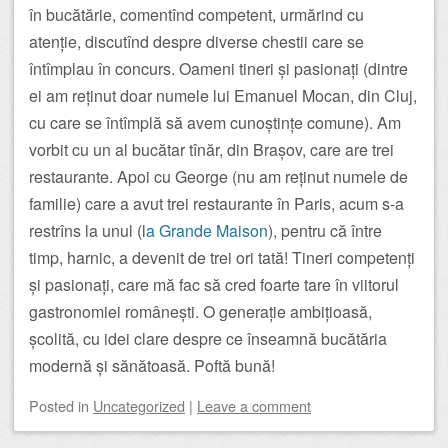
în bucătărie, comentînd competent, urmărind cu
atenție, discutînd despre diverse chestii care se
întîmplau în concurs. Oameni tineri și pasionați (dintre
ei am reținut doar numele lui Emanuel Mocan, din Cluj,
cu care se întîmplă să avem cunoștințe comune). Am
vorbit cu un al bucătar tînăr, din Brașov, care are trei
restaurante. Apoi cu George (nu am reținut numele de
familie) care a avut trei restaurante în Paris, acum s-a
restrîns la unul (l
a Grande Maison
), pentru că între
timp, harnic, a devenit de trei ori tată! Tineri competenți
și pasionați, care mă fac să cred foarte tare în viitorul
gastronomiei românești. O generație ambițioasă,
școlită, cu idei clare despre ce înseamnă bucătăria
modernă și sănătoasă. Poftă bună!
Posted
in
Uncategorized
|
Leave a comment