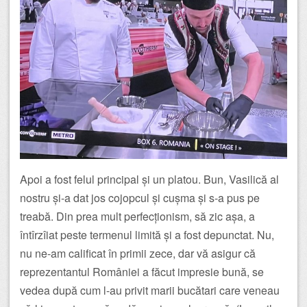
Apoi a fost felul principal și un platou. Bun, Vasilică al
nostru și-a dat jos cojopcul și cușma și s-a pus pe
treabă. Din prea mult perfecționism, să zic așa, a
întîrzîiat peste termenul limită și a fost depunctat. Nu,
nu ne-am calificat în primii zece, dar vă asigur că
reprezentantul României a făcut impresie bună, se
vedea după cum l-au privit marii bucătari care veneau