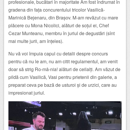
profesionale, bucătari în majoritate Am fost îndrumat în
gradena din fața concurentului tricolor Vasilică-
Marinică Bejenaru, din Brașov. M-am revăzut cu mare
plăcere cu Mona Nicolici, alături de soțul ei, Chef
Cezar Munteanu, membru în juriul de degustări (sînt
mai multe jurii, am înțeles).
Nu vă voi împuia capul cu detalii despre concurs
pentru că nu le am, nu am citit regulamentul, am venit
doar să strig Ro-mâ-nia! alături de ceilalți. Am văzut de
pildă cum Vasilică, Vasi pentru prietenii din galerie, a
preparat ceva pe bază de usturoi și de urzici, care au
impresionat juriul.