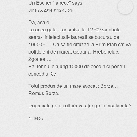
Un Escher "la rece"
says:
June 25, 2014 at 12:48 pm
Da, asa e!
La acea gala -transmisa la TVR2/ sambata
seara-, intelectuali- laureati se bucurau de
10000E…. Ca sa fie difuzati la Prim Plan cativa
politicieni de marca: Geoana, Hrebenciuc,
Zgonea….
Pai lor nu le ajung 10000 de coco nici pentru
concediu! 🙂
Totul produs de un mare avocat : Borza…
Remus Borza.
Dupa cate gale cultura va ajunge in insolventa?
Reply