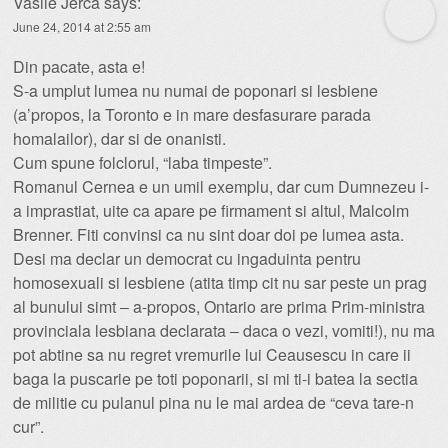
Vasile Jerca
says:
June 24, 2014 at 2:55 am
Din pacate, asta e!
S-a umplut lumea nu numai de poponari si lesbiene
(a’propos, la Toronto e in mare desfasurare parada
homalailor), dar si de onanisti.
Cum spune folclorul, “laba timpeste”.
Romanul Cernea e un umil exemplu, dar cum Dumnezeu i-
a imprastiat, uite ca apare pe firmament si altul, Malcolm
Brenner. Fiti convinsi ca nu sint doar doi pe lumea asta.
Desi ma declar un democrat cu ingaduinta pentru
homosexuali si lesbiene (atita timp cit nu sar peste un prag
al bunului simt – a-propos, Ontario are prima Prim-ministra
provinciala lesbiana declarata – daca o vezi, vomiti!), nu ma
pot abtine sa nu regret vremurile lui Ceausescu in care ii
baga la puscarie pe toti poponarii, si mi ti-i batea la sectia
de militie cu pulanul pina nu le mai ardea de “ceva tare-n
cur”.