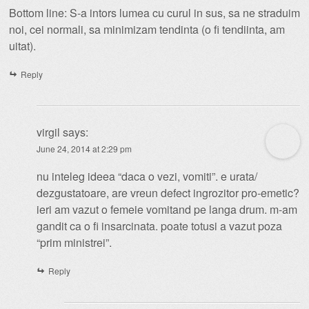
Bottom line: S-a intors lumea cu curul in sus, sa ne straduim
noi, cei normali, sa minimizam tendinta (o fi tendiinta, am
uitat).
Reply
virgil
says:
June 24, 2014 at 2:29 pm
nu inteleg ideea “daca o vezi, vomiti”. e urata/
dezgustatoare, are vreun defect ingrozitor pro-emetic?
ieri am vazut o femeie vomitand pe langa drum. m-am
gandit ca o fi insarcinata. poate totusi a vazut poza
“prim ministrei”.
Reply