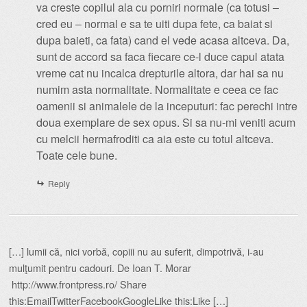
va creste copilul ala cu porniri normale (ca totusi –
cred eu – normal e sa te uiti dupa fete, ca baiat si
dupa baieti, ca fata) cand el vede acasa altceva. Da,
sunt de accord sa faca fiecare ce-l duce capul atata
vreme cat nu incalca drepturile altora, dar hai sa nu
numim asta normalitate. Normalitate e ceea ce fac
oamenii si animalele de la inceputuri: fac perechi intre
doua exemplare de sex opus. Si sa nu-mi veniti acum
cu melcii hermafroditi ca aia este cu totul altceva.
Toate cele bune.
Reply
[…] lumii că, nici vorbă, copiii nu au suferit, dimpotrivă, i-au
mulţumit pentru cadouri. De Ioan T. Morar
http://www.frontpress.ro/ Share
this:EmailTwitterFacebookGoogleLike this:Like […]