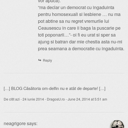
vor apuca).
“ma declar un democrat cu ingaduinta
pentru homosexuali si lesbiene … nu ma
pot abtine sa nu regret vremurile lui
Ceausescu in care ii baga la puscarie pe
toti poponarii…”- oi fi eu urat si sper sa
ajung si batran dar mie chestia asta nu-mi
prea seamana a democratie cu ingaduinta.
Reply
[…] BLOG Căsătoria om-delfin nu e atât de departe! […]
De citit azi - 24 iunie 2014 - DragosU.ro
-
June 24, 2014 at 5:51 am
neagrigore
says: