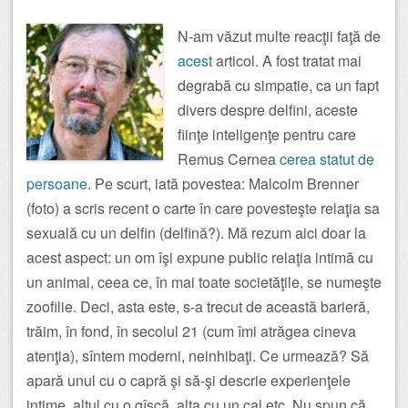
N-am văzut multe reacţii faţă de
acest
articol. A fost tratat mai
degrabă cu simpatie, ca un fapt
divers despre delfini, aceste
fiinţe inteligenţe pentru care
Remus Cernea
cerea statut de
persoane
. Pe scurt, iată povestea: Malcolm Brenner
(foto) a scris recent o carte în care povesteşte relaţia sa
sexuală cu un delfin (delfină?). Mă rezum aici doar la
acest aspect: un om îşi expune public relaţia intimă cu
un animal, ceea ce, în mai toate societăţile, se numeşte
zoofilie. Deci, asta este, s-a trecut de această barieră,
trăim, în fond, în secolul 21 (cum îmi atrăgea cineva
atenţia), sîntem moderni, neinhibaţi. Ce urmează? Să
apară unul cu o capră şi să-şi descrie experienţele
intime, altul cu o gîscă, alta cu un cal etc. Nu spun că