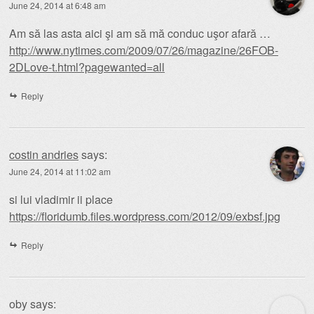
June 24, 2014 at 6:48 am
Am să las asta aici şi am să mă conduc uşor afară …
http://www.nytimes.com/2009/07/26/magazine/26FOB-
2DLove-t.html?pagewanted=all
Reply
costin andries
says:
June 24, 2014 at 11:02 am
si lui vladimir ii place
https://floridumb.files.wordpress.com/2012/09/exbsf.jpg
Reply
oby
says: