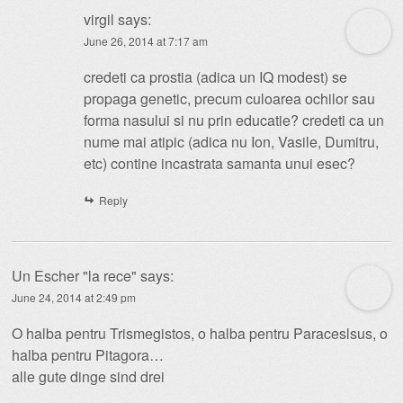
virgil
says:
June 26, 2014 at 7:17 am
credeti ca prostia (adica un IQ modest) se
propaga genetic, precum culoarea ochilor sau
forma nasului si nu prin educatie? credeti ca un
nume mai atipic (adica nu Ion, Vasile, Dumitru,
etc) contine incastrata samanta unui esec?
Reply
Un Escher "la rece"
says:
June 24, 2014 at 2:49 pm
O halba pentru Trismegistos, o halba pentru Paraceslsus, o
halba pentru Pitagora…
alle gute dinge sind drei