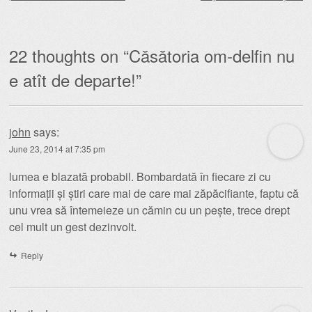
22 thoughts on “
Căsătoria om-delfin nu
e atît de departe!
”
john
says:
June 23, 2014 at 7:35 pm
lumea e blazată probabil. Bombardată în fiecare zi cu
informații și știri care mai de care mai zăpăcifiante, faptu că
unu vrea să întemeieze un cămin cu un pește, trece drept
cel mult un gest dezinvolt.
Reply