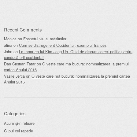
Recent Comments
Monica
on
Foșnetul viu al măslinilor
alina
on
Cum se distruge lent Occidentul, exemplul francez
John
on
La moartea lui Kim Jong Un. Ghid de discurs corect politic pentru
conducătorii occidentali
Dan Cristian Tătar
on
O veste care mă bucură: nominalizarea la premiul
cartea Anului 2016
Vasile Jerca
on
O veste care mă bucură: nominalizarea la premiul cartea
Anului 2016
Categories
Acum și-n reluare
Clipul cel repede