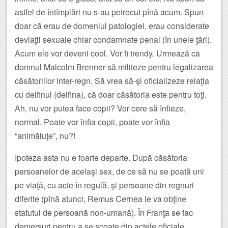
astfel de întîmplări nu s-au petrecut pînă acum. Spun
doar că erau de domeniul patologiei, erau considerate
deviaţii sexuale chiar condamnate penal (în unele ţări).
Acum ele vor deveni cool. Vor fi trendy. Urmează ca
domnul Malcolm Brenner să militeze pentru legalizarea
căsătoriilor inter-regn. Să vrea să-şi oficializeze relaţia
cu delfinul (delfina), că doar căsătoria este pentru toţi.
Ah, nu vor putea face copii? Vor cere să înfieze,
normal. Poate vor înfia copii, poate vor înfia
“animăluţe”, nu?!
Ipoteza asta nu e foarte departe. După căsătoria
persoanelor de acelaşi sex, de ce să nu se poată uni
pe viaţă, cu acte în regulă, şi persoane din regnuri
diferite (pînă atunci, Remus Cernea le va obţine
statutul de persoană non-umană). În Franţa se fac
demersuri pentru a se scoate din actele oficiale