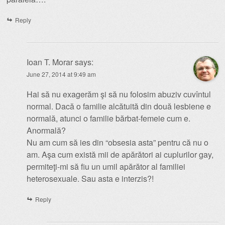
Reply
Ioan T. Morar
says:
June 27, 2014 at 9:49 am
Hai să nu exagerăm şi să nu folosim abuziv cuvîntul
normal. Dacă o familie alcătuită din două lesbiene e
normală, atunci o familie bărbat-femeie cum e.
Anormală?
Nu am cum să ies din “obsesia asta” pentru că nu o
am. Aşa cum există mii de apărători ai cuplurilor gay,
permiteţi-mi să fiu un umil apărător al familiei
heterosexuale. Sau asta e interzis?!
Reply