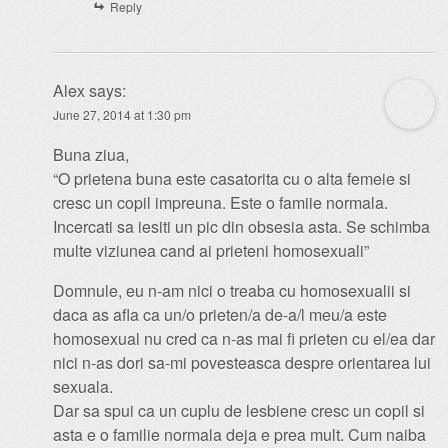
Reply
Alex
says:
June 27, 2014 at 1:30 pm
Buna ziua,
“O prietena buna este casatorita cu o alta femeie si
cresc un copil impreuna. Este o famiie normala.
Incercati sa iesiti un pic din obsesia asta. Se schimba
multe viziunea cand ai prieteni homosexuali”
Domnule, eu n-am nici o treaba cu homosexualii si
daca as afla ca un/o prieten/a de-a/l meu/a este
homosexual nu cred ca n-as mai fi prieten cu el/ea dar
nici n-as dori sa-mi povesteasca despre orientarea lui
sexuala.
Dar sa spui ca un cuplu de lesbiene cresc un copil si
asta e o familie normala deja e prea mult. Cum naiba