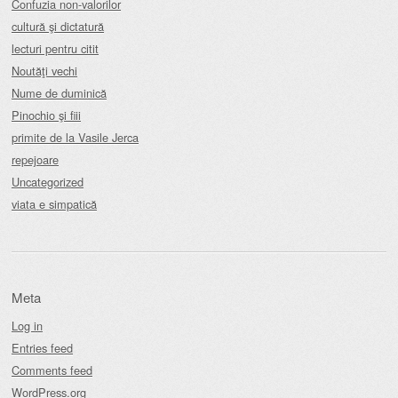
Confuzia non-valorilor
cultură şi dictatură
lecturi pentru citit
Noutăţi vechi
Nume de duminică
Pinochio şi fiii
primite de la Vasile Jerca
repejoare
Uncategorized
viata e simpatică
Meta
Log in
Entries feed
Comments feed
WordPress.org