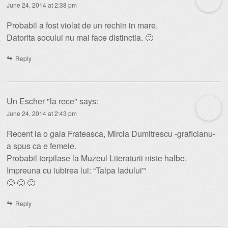
June 24, 2014 at 2:38 pm
Probabil a fost violat de un rechin in mare.
Datorita socului nu mai face distinctia. 🙂
Reply
Un Escher "la rece"
says:
June 24, 2014 at 2:43 pm
Recent la o gala Frateasca, Mircia Dumitrescu -graficianu-
a spus ca e femeie.
Probabil torpilase la Muzeul Literaturii niste halbe.
Impreuna cu iubirea lui: “Talpa Iadului”‘
🙂 🙂 🙂
Reply