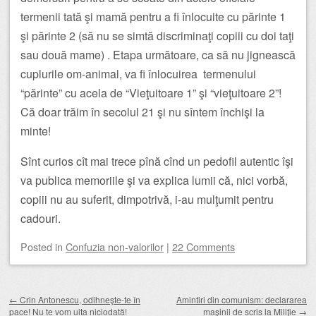
termenii tată şi mamă pentru a fi înlocuite cu părinte 1
şi părinte 2 (să nu se simtă discriminaţi copiii cu doi taţi
sau două mame) . Etapa următoare, ca să nu jignească
cuplurile om-animal, va fi înlocuirea termenului
“părinte” cu acela de “Vieţuitoare 1” şi “vieţuitoare 2”!
Că doar trăim în secolul 21 şi nu sîntem închişi la
minte!
Sînt curios cît mai trece pînă cînd un pedofil autentic îşi
va publica memoriile şi va explica lumii că, nici vorbă,
copiii nu au suferit, dimpotrivă, i-au mulţumit pentru
cadouri.
Posted
in
Confuzia non-valorilor
|
22 Comments
Post navigation
←
Crin Antonescu, odihneşte-te în
Amintiri din comunism: declararea
pace! Nu te vom uita niciodată!
maşinii de scris la Miliţie
→