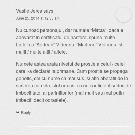
Vasile Jerca
says:
June 25, 2014 at 12:33 am
Nu cunosc personajul, dar numele “Mircia”, daca e
adevarat in certificatul de nastere, spune multe.
La fel ca “Adriean” Videanu, “Mariean” Videanu, si
multi / multe altii / altele.
Numele astea arata nivelul de prostie a celui / celei
care i-a declarat la primarie. Cum prostia se propaga
genetic, cei cu nume ca mai sus, si alte aberatii de la
scrierea corecta, sint urmasi cu un coeficient serios de
imbecilitate, ai parintilor lor (mai mult sau mai putin
imbecili decit odraslele).
Reply