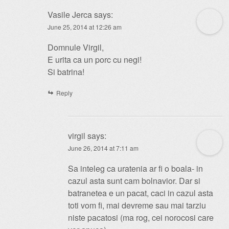
Vasile Jerca
says:
June 25, 2014 at 12:26 am
Domnule Virgil,
E urita ca un porc cu negi!
Si batrina!
Reply
virgil
says:
June 26, 2014 at 7:11 am
Sa inteleg ca uratenia ar fi o boala- in
cazul asta sunt cam bolnavior. Dar si
batranetea e un pacat, caci in cazul asta
toti vom fi, mai devreme sau mai tarziu
niste pacatosi (ma rog, cei norocosi care