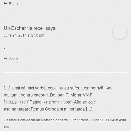
Reply
Un Escher "la rece"
says:
June 24, 2014 at 2:50 pm
,
Reply
[…] lumii că, nici vorbă, copiii nu au suferit, dimpotrivă, i-au
mulţumit pentru cadouri. De Ioan T. Morar VN:F
[1.9.22_1171]Rating: -1 (from 1 vote) Alte articole
asemanatoareRemus Cernea si minoritatea […]
Casatoria om-delfin nu e atat de departe! | FrontPress
-
June 26, 2014 at 4:00
am