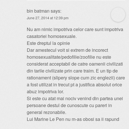
bin batman
says:
June 27, 2014 at 12:39 pm
Nu am nimic impotriva celor care sunt impotriva
casatoriei homosexuale.
Este dreptul la opinie
Dar amestecul voit si extrem de incorect
homosexualitate/pedofilie/zoofilie nu este
considerat acceptabil de catre oamenii civilizati
din tarile civilizate prin care traim. E un tip de
rationament (slipery slope cum zic englezii) care
a fost utilizat in trecut pt a justifica absolut orice
abuz impotriva lor.
Si este cu atat mai nociv venind din partea unei
persoane destul de cunoscute cu pareri in
general rezonabile.
Lui Marine Le Pen nu m-as obosi sa ii rapund