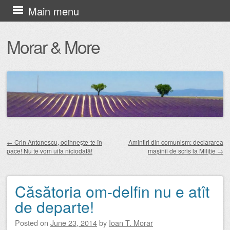
Skip
Main menu
to
Morar & More
content
←
Crin Antonescu, odihneşte-te în
Amintiri din comunism: declararea
pace! Nu te vom uita niciodată!
maşinii de scris la Miliţie
→
Post navigation
Căsătoria om-delfin nu e atît
de departe!
Posted on
June 23, 2014
by
Ioan T. Morar