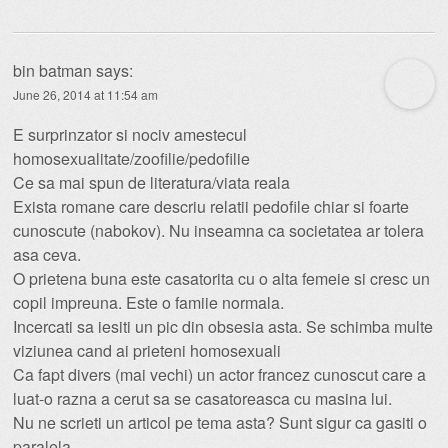
bin batman
says:
June 26, 2014 at 11:54 am
E surprinzator si nociv amestecul
homosexualitate/zoofilie/pedofilie
Ce sa mai spun de literatura/viata reala
Exista romane care descriu relatii pedofile chiar si foarte
cunoscute (nabokov). Nu inseamna ca societatea ar tolera
asa ceva.
O prietena buna este casatorita cu o alta femeie si cresc un
copil impreuna. Este o famiie normala.
Incercati sa iesiti un pic din obsesia asta. Se schimba multe
viziunea cand ai prieteni homosexuali
Ca fapt divers (mai vechi) un actor francez cunoscut care a
luat-o razna a cerut sa se casatoreasca cu masina lui.
Nu ne scrieti un articol pe tema asta? Sunt sigur ca gasiti o
paralela….