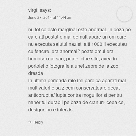
virgil
says:
June 27, 2014 at 11:44 am
nu tot ce este marginal este anormal. in poza pe
care ati postat-o mai demult apare un om care
nu executa salutul nazist. alti 1000 il executau
cu fericire. era anormal? poate omul era
homosexual sau, poate, cine stie, avea in
portofel o fotografie a unei zebre de la zoo
dresda
in ultima perioada mie imi pare ca aparati mai
mult valorile sa zicem conservatoare decat
anticoruptia/ lupta contra mogulilor si pentru
mineritul durabil pe baza de cianuri- ceea ce,
desigur, nu e interzis.
Reply