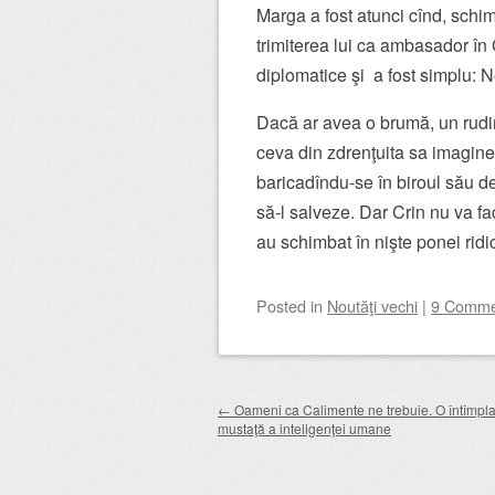
Marga a fost atunci cînd, schim
trimiterea lui ca ambasador în
diplomatice şi a fost simplu: N
Dacă ar avea o brumă, un rudi
ceva din zdrenţuita sa imagine.
baricadîndu-se în biroul său de
să-l salveze. Dar Crin nu va fac
au schimbat în nişte ponei ridic
Posted
in
Noutăţi vechi
|
9 Comme
Post navigation
←
Oameni ca Calimente ne trebuie. O întîmpl
mustaţă a inteligenţei umane