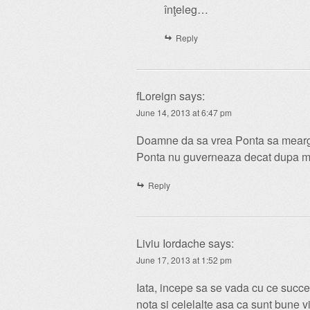
înţeleg…
Reply
fLoreign
says:
June 14, 2013 at 6:47 pm
Doamne da sa vrea Ponta sa mearga 
Ponta nu guverneaza decat dupa me
Reply
Liviu Iordache
says:
June 17, 2013 at 1:52 pm
Iata, incepe sa se vada cu ce succe
nota si celelalte asa ca sunt bune vi