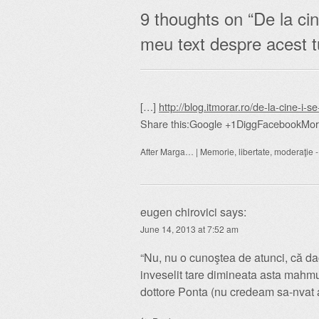
9 thoughts on “
De la cin
meu text despre acest t
[…]
http://blog.itmorar.ro/de-la-cine-i-
Share this:Google +1DiggFacebookMore
After Marga… | Memorie, libertate, moderaţie
-
eugen chirovici
says:
June 14, 2013 at 7:52 am
“Nu, nu o cunoştea de atunci, că dacă
inveselit tare dimineata asta mahmu
dottore Ponta (nu credeam sa-nvat