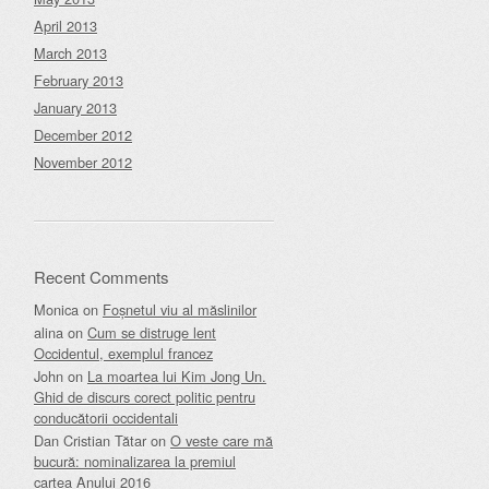
April 2013
March 2013
February 2013
January 2013
December 2012
November 2012
Recent Comments
Monica
on
Foșnetul viu al măslinilor
alina
on
Cum se distruge lent
Occidentul, exemplul francez
John
on
La moartea lui Kim Jong Un.
Ghid de discurs corect politic pentru
conducătorii occidentali
Dan Cristian Tătar
on
O veste care mă
bucură: nominalizarea la premiul
cartea Anului 2016