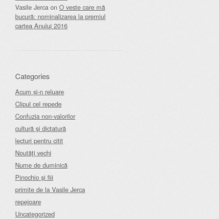
Vasile Jerca
on
O veste care mă
bucură: nominalizarea la premiul
cartea Anului 2016
Categories
Acum și-n reluare
Clipul cel repede
Confuzia non-valorilor
cultură şi dictatură
lecturi pentru citit
Noutăţi vechi
Nume de duminică
Pinochio şi fiii
primite de la Vasile Jerca
repejoare
Uncategorized