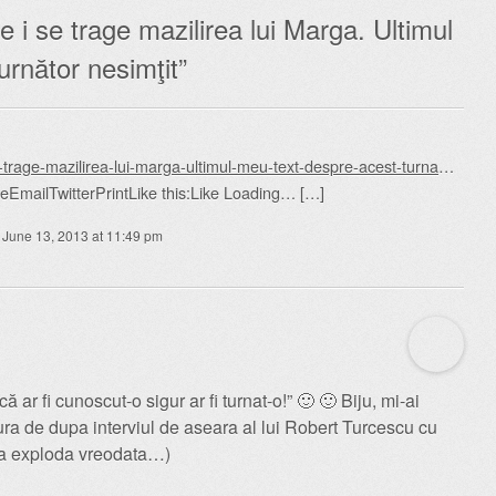
e i se trage mazilirea lui Marga. Ultimul
urnător nesimţit
”
se-trage-mazilirea-lui-marga-ultimul-meu-text-despre-acest-turna
…
EmailTwitterPrintLike this:Like Loading… […]
June 13, 2013 at 11:49 pm
 ar fi cunoscut-o sigur ar fi turnat-o!” 🙂 🙂 Biju, mi-ai
ra de dupa interviul de aseara al lui Robert Turcescu cu
 a exploda vreodata…)