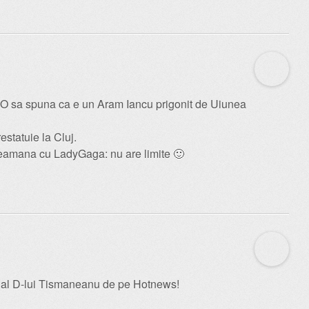
. O sa spuna ca e un Aram Iancu prigonit de Uiunea
statuie la Cluj.
eamana cu LadyGaga: nu are limite 🙂
el al D-lui Tismaneanu de pe Hotnews!