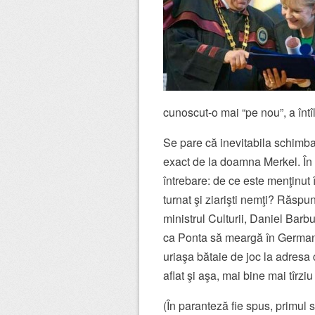
cunoscut-o mai “pe nou”, a întîl
Se pare că inevitabila schimbar
exact de la doamna Merkel. În s
întrebare: de ce este menţinut î
turnat şi ziarişti nemţi?
Răspuns
ministrul Culturii, Daniel Barbu
ca Ponta să meargă în Germani
uriaşa bătaie de joc la adresa c
aflat şi aşa, mai bine mai tîrzi
(În paranteză fie spus, primul