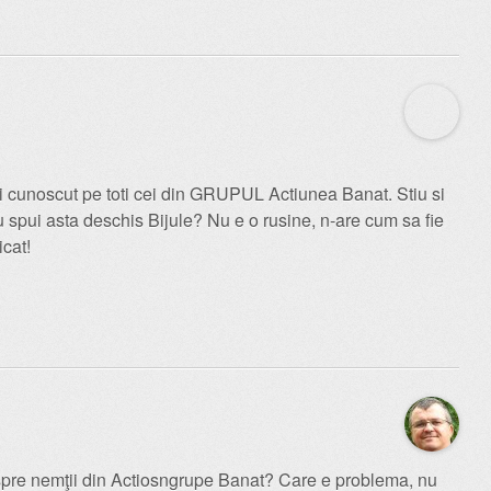
i-ai cunoscut pe toti cei din GRUPUL Actiunea Banat. Stiu si
u spui asta deschis Bijule? Nu e o rusine, n-are cum sa fie
icat!
spre nemţii din Actiosngrupe Banat? Care e problema, nu