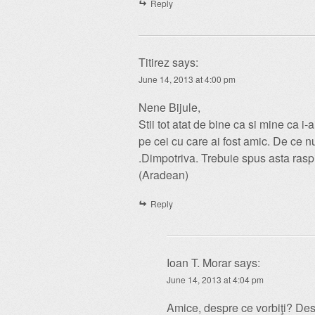
Reply
Titirez
says:
June 14, 2013 at 4:00 pm
Nene Bijule,
Stii tot atat de bine ca si mine ca 
pe cei cu care ai fost amic. De ce n
.Dimpotriva. Trebuie spus asta rasp
(Aradean)
Reply
Ioan T. Morar
says:
June 14, 2013 at 4:04 pm
Amice, despre ce vorbiţi? De