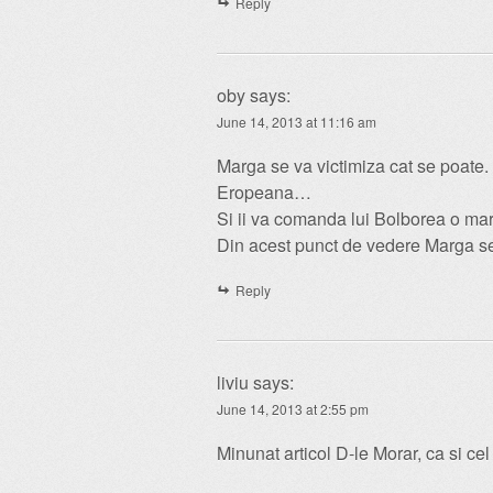
Reply
oby
says:
June 14, 2013 at 11:16 am
Marga se va victimiza cat se poate
Eropeana…
Si ii va comanda lui Bolborea o mare
Din acest punct de vedere Marga s
Reply
liviu
says:
June 14, 2013 at 2:55 pm
Minunat articol D-le Morar, ca si c