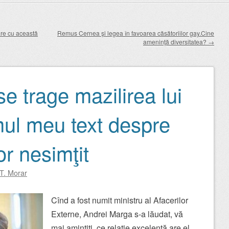
are cu această
Remus Cernea şi legea în favoarea căsătoriilor gay.Cine
ameninţă diversitatea?
→
se trage mazilirea lui
mul meu text despre
or nesimţit
 T. Morar
Cînd a fost numit ministru al Afacerilor
Externe, Andrei Marga s-a lăudat, vă
mai amintiţi, ce relaţie excelentă are el