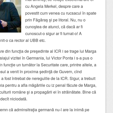
cu Angela Merkel, despre care a
povestit cum venea cu rucsacul în spate
prin Făgăraş şi pe litoral. Nu, nu o
cunoştea de atunci, că dacă ar fi
cunoscut-o sigur ar fi turnat-o! A
nit-o ca rector al UBB etc.
e din funcţia de preşedinte al ICR i se trage lui Marga
iajul vizitei în Germania, lui Victor Ponta i s-a pus o
n funcţie un turnător la Securitate care, printre altele, a
ul a venit în proxima şedinţă de Guvern, cînd
 a fost întrebat de neregulile de la ICR. Sigur, a trebuit
a pentru a afla măgăriile cu iz penal făcute de Marga,
ulturii române şi a propagării ei în străinătate. Bine că
u decît niciodată.
 semn că adminsitraţia germană nu-l are la inimă pe