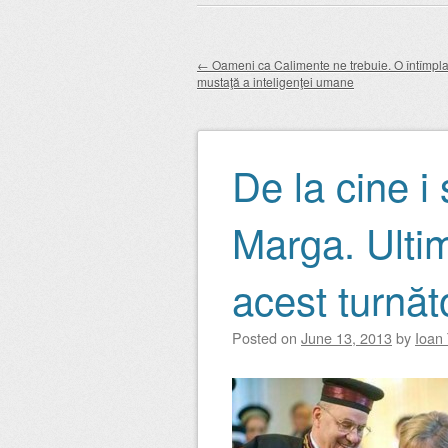
Main menu
to
content
←
Oameni ca Calimente ne trebuie. O întîmpl
mustaţă a inteligenţei umane
Post navigation
De la cine i 
Marga. Ulti
acest turnăt
Posted on
June 13, 2013
by
Ioan