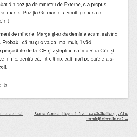
bat din poziţia de ministru de Externe, s-a propus
 Germania. Poziţia Germaniei a venit pe canale
ein!)
ment de mîndrie, Marga şi-ar da demisia acum, salvînd
 Probabil că nu şi-o va da, mai mult, îl văd
 preşedinte de la ICR şi aşteptînd să intervină Crin şi
e nimic, pentru că, între timp, caii mari pe care era s-
oli.
nts
are cu această
Remus Cernea şi legea în favoarea căsătoriilor gay.Cine
ameninţă diversitatea?
→