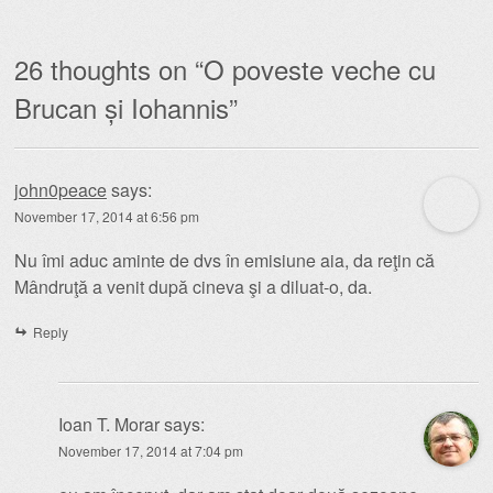
26 thoughts on “
O poveste veche cu
Brucan și Iohannis
”
john0peace
says:
November 17, 2014 at 6:56 pm
Nu îmi aduc aminte de dvs în emisiune aia, da reţin că
Mândruţă a venit după cineva şi a diluat-o, da.
Reply
Ioan T. Morar
says:
November 17, 2014 at 7:04 pm