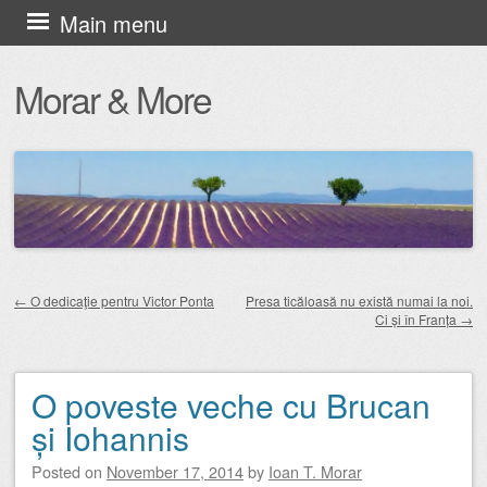
Skip
Main menu
to
Morar & More
content
←
O dedicaţie pentru Victor Ponta
Presa ticăloasă nu există numai la noi.
Ci și în Franța
→
Post navigation
O poveste veche cu Brucan
și Iohannis
Posted on
November 17, 2014
by
Ioan T. Morar