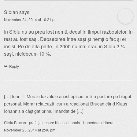
Sibian
says:
November 24, 2014 at 10:21 pm
In Sibiu nu au prea fost nemti, decat in timpul razboaielor, in
rest au fost sași. Deosebirea între sași și nemți o fac și ei
înșiși. Pe de altă parte, în 2000 nu mai erau în Sibiu 2 %
sași, nicidecum 10 %.
Reply
[…] Ioan T. Morar dezvăluie acest episod într-o postare pe blogul
personal. Morar relatează cum a reacţionat Brucan când Klaus
Iohannis a câştigat primul mandat de […]
Silviu Brucan - profeţie despre Klaus Iohannis - Hunedoara Libera
-
November 25, 2014 at 2:46 pm