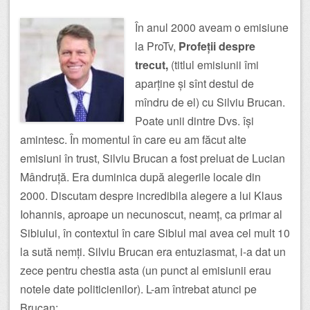
În anul 2000 aveam o emisiune
la ProTv,
Profeții despre
trecut,
(titlul emisiunii îmi
aparține și sînt destul de
mîndru de el) cu Silviu Brucan.
Poate unii dintre Dvs. își
amintesc. În momentul în care eu am făcut alte
emisiuni în trust, Silviu Brucan a fost preluat de Lucian
Mândruță. Era duminica după alegerile locale din
2000. Discutam despre incredibila alegere a lui Klaus
Iohannis, aproape un necunoscut, neamț, ca primar al
Sibiului, în contextul în care Sibiul mai avea cel mult 10
la sută nemți. Silviu Brucan era entuziasmat, i-a dat un
zece pentru chestia asta (un punct al emisiunii erau
notele date politicienilor). L-am întrebat atunci pe
Brucan: