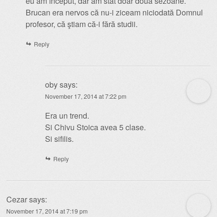
eu am început, dar am stat doar două sezoane.
Brucan era nervos că nu-i ziceam niciodată Domnul
profesor, că ştiam că-i fără studii.
Reply
oby
says:
November 17, 2014 at 7:22 pm
Era un trend.
Si Chivu Stoica avea 5 clase.
Si sifilis.
Reply
Cezar
says:
November 17, 2014 at 7:19 pm