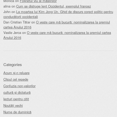
Monica
on
Foșnetul viu al măslinilor
alina
on
Cum se distruge lent Occidentul, exemplul francez
John
on
La moartea lui Kim Jong Un. Ghid de discurs corect politic pentru
conducătorii occidentali
Dan Cristian Tătar
on
O veste care mă bucură: nominalizarea la premiul
cartea Anului 2016
Vasile Jerca
on
O veste care mă bucură: nominalizarea la premiul cartea
Anului 2016
Categories
Acum și-n reluare
Clipul cel repede
Confuzia non-valorilor
cultură şi dictatură
lecturi pentru citit
Noutăţi vechi
Nume de duminică