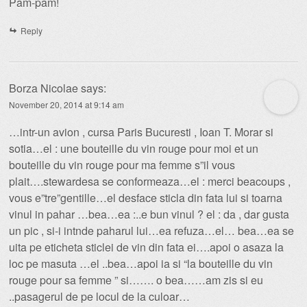
Pam-pam!
Reply
Borza Nicolae
says:
November 20, 2014 at 9:14 am
…intr-un avion , cursa Paris Bucuresti , Ioan T. Morar si
sotia…el : une bouteille du vin rouge pour moi et un
bouteille du vin rouge pour ma femme s”il vous
plait….stewardesa se conformeaza…el : merci beacoups ,
vous e”tre”gentille…el desface sticla din fata lui si toarna
vinul in pahar …bea…ea :..e bun vinul ? el : da , dar gusta
un pic , si-i intnde paharul lui…ea refuza…el… bea…ea se
uita pe eticheta sticlei de vin din fata ei….apoi o asaza la
loc pe masuta …el ..bea…apoi ia si “la bouteille du vin
rouge pour sa femme ” si……. o bea……am zis si eu
..pasagerul de pe locul de la culoar…