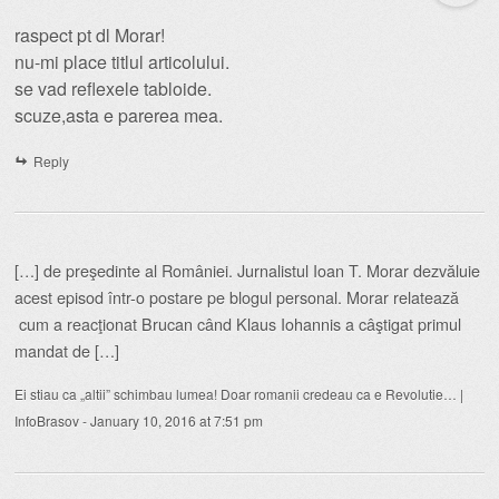
raspect pt dl Morar!
nu-mi place titlul articolului.
se vad reflexele tabloide.
scuze,asta e parerea mea.
Reply
[…] de preşedinte al României. Jurnalistul Ioan T. Morar dezvăluie
acest episod într-o postare pe blogul personal. Morar relatează
cum a reacţionat Brucan când Klaus Iohannis a câştigat primul
mandat de […]
Ei stiau ca „altii” schimbau lumea! Doar romanii credeau ca e Revolutie… |
InfoBrasov
-
January 10, 2016 at 7:51 pm