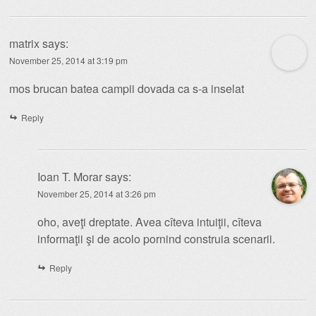
matrix
says:
November 25, 2014 at 3:19 pm
mos brucan batea campii dovada ca s-a inselat
Reply
Ioan T. Morar
says:
November 25, 2014 at 3:26 pm
oho, aveţi dreptate. Avea cîteva intuiţii, cîteva
informaţii şi de acolo pornind construia scenarii.
Reply