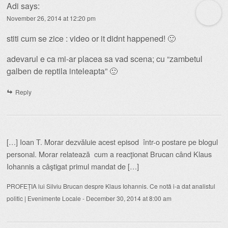
Adi
says:
November 26, 2014 at 12:20 pm
stiti cum se zice : video or it didnt happened! 🙂
adevarul e ca mi-ar placea sa vad scena; cu “zambetul
galben de reptila inteleapta” 🙂
Reply
[…] Ioan T. Morar dezvăluie acest episod într-o postare pe blogul
personal. Morar relatează cum a reacţionat Brucan când Klaus
Iohannis a câştigat primul mandat de […]
PROFEȚIA lui Silviu Brucan despre Klaus Iohannis. Ce notă i-a dat analistul
politic | Evenimente Locale
-
December 30, 2014 at 8:00 am