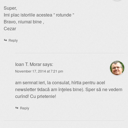
Super,
Imi plac istoriile acestea ” rotunde ”
Bravo, niumai bine ,
Cezar
Reply
Ioan T. Morar
says:
November 17, 2014 at 7:21 pm
am semnat ieri, la consulat, hîrtia pentru acel
newsletter 9dacă am înţeles bine). Sper să ne vedem
curînd! Cu prietenie!
Reply