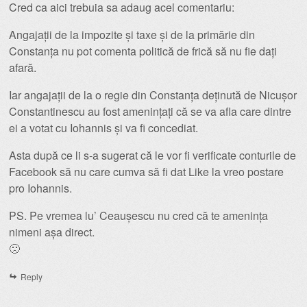
Cred ca aici trebuia sa adaug acel comentariu:
Angajații de la impozite și taxe și de la primărie din
Constanța nu pot comenta politică de frică să nu fie dați
afară.
Iar angajații de la o regie din Constanța deținută de Nicușor
Constantinescu au fost amenințați că se va afla care dintre
ei a votat cu Iohannis și va fi concediat.
Asta după ce li s-a sugerat că le vor fi verificate conturile de
Facebook să nu care cumva să fi dat Like la vreo postare
pro Iohannis.
PS. Pe vremea lu’ Ceaușescu nu cred că te amenința
nimeni așa direct.
🙁
Reply