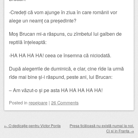
-Credeți că vom ajunge în ziua în care românii vor
alege un neamț ca președinte?
Moș Brucan mi-a răspuns, cu zîmbetul lui galben de
reptilă înțeleaptă:
-HA HA HA HA! ceea ce însemna că niciodată.
După alegerrile de duminică, e clar, cine rîde la urmă
rîde mai bine și-i răspund, peste ani, lui Brucan:
– Am văzut-o și pe asta HA HA HA HA HA!
Posted
in
repejoare
|
26 Comments
Post navigation
←
O dedicaţie pentru Victor Ponta
Presa ticăloasă nu există numai la noi.
Ci și în Franța
→