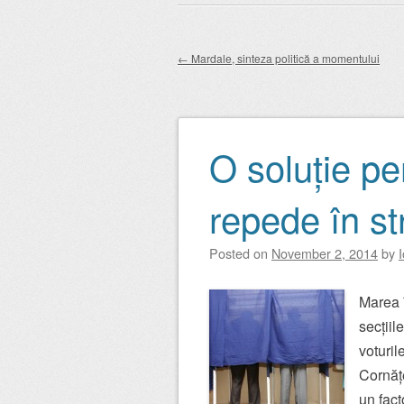
Main menu
to
content
←
Mardale, sinteza politică a momentului
Post navigation
O soluție pe
repede în str
Posted on
November 2, 2014
by
Marea 
secțiil
voturil
Cornățe
un fact