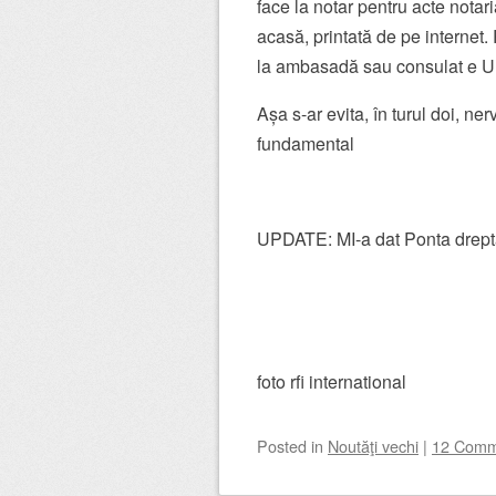
face la notar pentru acte notar
acasă, printată de pe internet. 
la ambasadă sau consulat e UN
Așa s-ar evita, în turul doi, ner
fundamental
UPDATE: MI-a dat Ponta drepta
foto rfi international
Posted
in
Noutăţi vechi
|
12 Comm