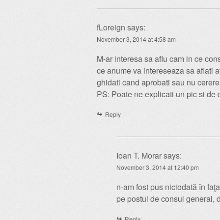
fLoreign
says:
November 3, 2014 at 4:58 am
M-ar interesa sa aflu cam in ce con
ce anume va intereseaza sa aflati atu
ghidati cand aprobati sau nu cerer
PS: Poate ne explicati un pic si de 
Reply
Ioan T. Morar
says:
November 3, 2014 at 12:40 pm
n-am fost pus niciodată în faţ
pe postul de consul general, 
Reply