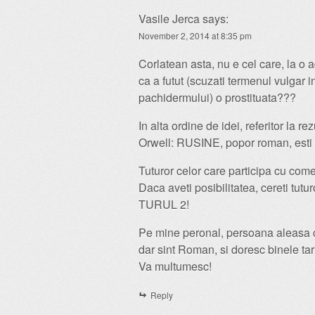
Vasile Jerca
says:
November 2, 2014 at 8:35 pm
Corlatean asta, nu e cel care, la o 
ca a futut (scuzati termenul vulgar i
pachidermului) o prostituata???
In alta ordine de idei, referitor la r
Orwell: RUSINE, popor roman, esti co
Tuturor celor care participa cu come
Daca aveti posibilitatea, cereti t
TURUL 2!
Pe mine peronal, persoana aleasa
dar sint Roman, si doresc binele tar
Va multumesc!
Reply