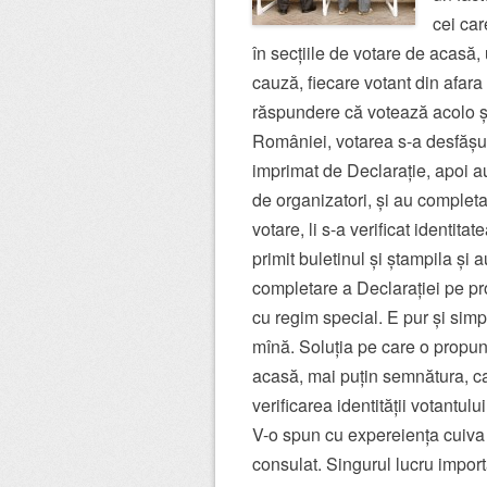
cei car
în secțiile de votare de acasă,
cauză, fiecare votant din afar
răspundere că votează acolo și d
României, votarea s-a desfășur
imprimat de Declarație, apoi a
de organizatori, și au complet
votare, li s-a verificat identita
primit buletinul și ștampila și 
completare a Declarației pe pr
cu regim special. E pur și simpl
mînă. Soluția pe care o propun
acasă, mai puțin semnătura, car
verificarea identității votantul
V-o spun cu expereiența cuiva c
consulat. Singurul lucru impor