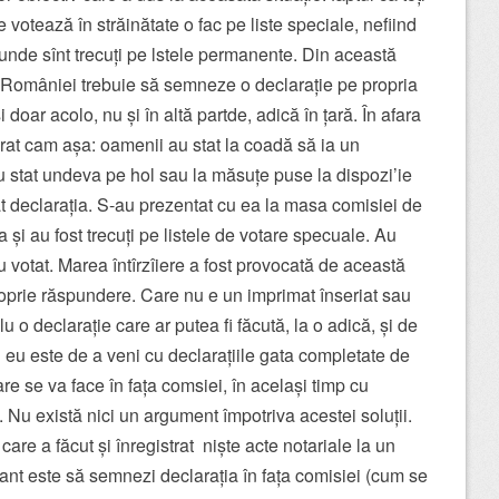
e votează în străinătate o fac pe liste speciale, nefiind
 unde sînt trecuți pe lstele permanente. Din această
a României trebuie să semneze o declarație pe propria
oar acolo, nu și în altă partde, adică în țară. În afara
at cam așa: oamenii au stat la coadă să ia un
u stat undeva pe hol sau la măsuțe puse la dispozi’ie
at declarația. S-au prezentat cu ea la masa comisiei de
tea și au fost trecuți pe listele de votare specuale. Au
au votat. Marea întîrzîiere a fost provocată de această
oprie răspundere. Care nu e un imprimat înseriat sau
u o declarație care ar putea fi făcută, la o adică, și de
 eu este de a veni cu declarațiile gata completate de
e se va face în fața comsiei, în același timp cu
ui. Nu există nici un argument împotriva acestei soluții.
are a făcut și înregistrat niște acte notariale la un
tant este să semnezi declarația în fața comisiei (cum se