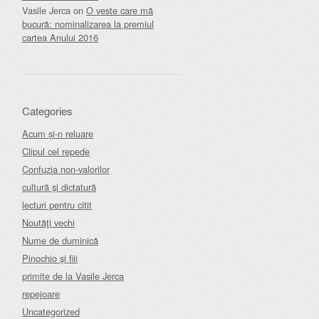
Vasile Jerca
on
O veste care mă
bucură: nominalizarea la premiul
cartea Anului 2016
Categories
Acum și-n reluare
Clipul cel repede
Confuzia non-valorilor
cultură şi dictatură
lecturi pentru citit
Noutăţi vechi
Nume de duminică
Pinochio şi fiii
primite de la Vasile Jerca
repejoare
Uncategorized