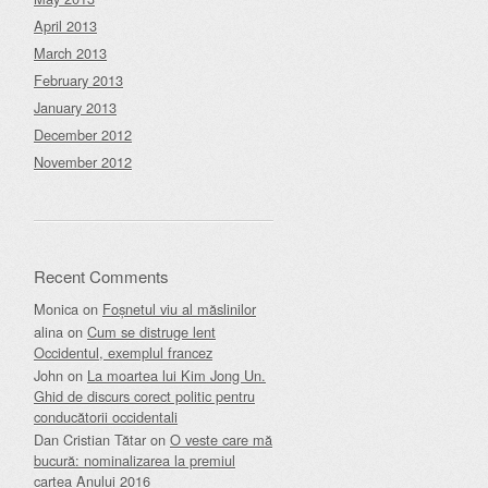
April 2013
March 2013
February 2013
January 2013
December 2012
November 2012
Recent Comments
Monica
on
Foșnetul viu al măslinilor
alina
on
Cum se distruge lent
Occidentul, exemplul francez
John
on
La moartea lui Kim Jong Un.
Ghid de discurs corect politic pentru
conducătorii occidentali
Dan Cristian Tătar
on
O veste care mă
bucură: nominalizarea la premiul
cartea Anului 2016