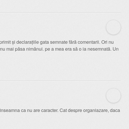
imit și declarațiile gata semnate fără comentarii. Ori nu
m) nu mai păsa nimănui. pe a mea era să o ia nesemnată. Un
inseamna ca nu are caracter. Cat despre organiazare, daca