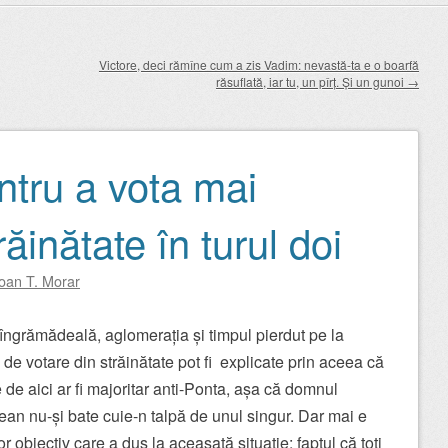
Victore, deci rămîne cum a zis Vadim: nevastă-ta e o boarfă
răsuflată, iar tu, un pîrț. Și un gunoi
→
ntru a vota mai
ăinătate în turul doi
Ioan T. Morar
îngrămădeală, aglomerația și timpul pierdut pe la
e de votare din străinătate pot fi explicate prin aceea că
e de aici ar fi majoritar anti-Ponta, așa că domnul
an nu-și bate cuie-n talpă de unul singur. Dar mai e
or obiectiv care a dus la aceasată situație: faptul că toți