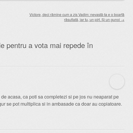
Victore, deci rămîne cum a zis Vadim: nevastă-ta e o boarfă
răsuflată, iar tu, un pîrț. Și un gunoi
→
ie pentru a vota mai repede în
ix de acasa, ca poti sa completezi si pe jos nu neaparat pe
sigur se pot multiplica si in ambasade ca doar au copiatoare.