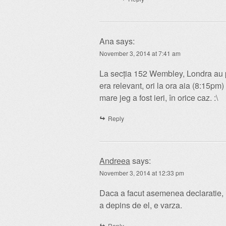
Ana
says:
November 3, 2014 at 7:41 am
La secția 152 Wembley, Londra au pr
era relevant, ori la ora aia (8:15p
mare jeg a fost ieri, în orice caz. :\
Reply
Andreea
says:
November 3, 2014 at 12:33 pm
Daca a facut asemenea declaratie, 
a depins de el, e varza.
Reply