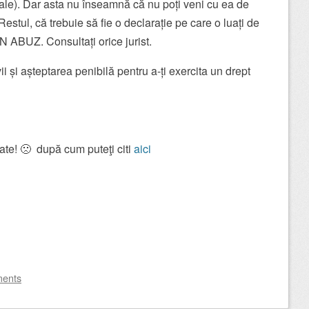
iale). Dar asta nu înseamnă că nu poți veni cu ea de
Restul, că trebuie să fie o declarație pe care o luați de
 ABUZ. Consultați orice jurist.
vii și așteptarea penibilă pentru a-ți exercita un drept
te! 🙁 după cum puteţi citi
aici
ents