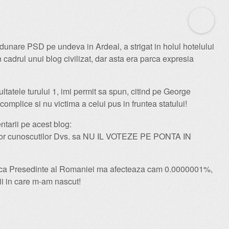
adunare PSD pe undeva in Ardeal, a strigat in holul hotelului
n cadrul unui blog civilizat, dar asta era parca expresia
ezultatele turului 1, imi permit sa spun, citind pe George
mplice si nu victima a celui pus in fruntea statului!
ntarii pe acest blog:
uturor cunoscutilor Dvs. sa NU IL VOTEZE PE PONTA IN
 ca Presedinte al Romaniei ma afecteaza cam 0.0000001%,
ii in care m-am nascut!