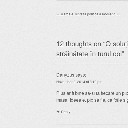
Post navigation
←
Mardale, sinteza politică a momentului
12 thoughts on “
O soluț
străinătate în turul doi
”
Danyzus
says:
November 2, 2014 at 8:10 pm
Plus ar fi bine sa-si ia fiecare un p
masa. Ideea e, pix sa fie, ca foile 
Reply