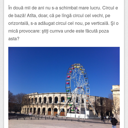
În două mii de ani nu s-a schimbat mare lucru. Circul e
de bază! Atîta, doar, că pe lîngă circul cel vechi, pe
orizontală, s-a adăugat circul cel nou, pe verticală. Şi o
mică provocare: ştiţi cumva unde este făcută poza
asta?