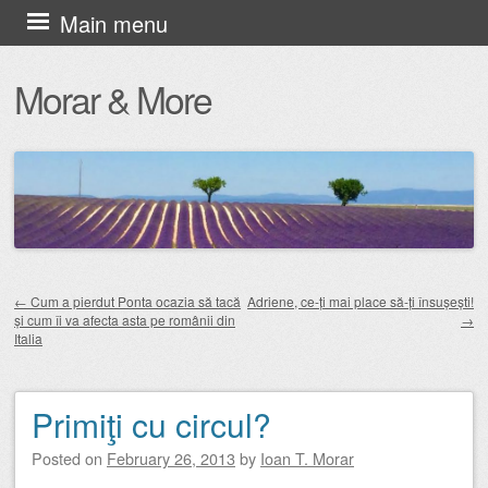
Skip
Main menu
to
Morar & More
content
←
Cum a pierdut Ponta ocazia să tacă
Adriene, ce-ți mai place să-ți însușești!
și cum îi va afecta asta pe românii din
→
Post navigation
Italia
Primiţi cu circul?
Posted on
February 26, 2013
by
Ioan T. Morar