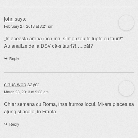
john
says:
February 27, 2013 at 3:21 pm
„În această arenă încă mai sînt găzduite lupte cu tauri!”
Au analize de la DSV că-s tauri?!…..păi?
Reply
claus web
says:
March 28, 2013 at 9:23 am
Chiar semana cu Roma, insa frumos locul. Mi-ara placea sa
ajung si acolo, in Franta.
Reply