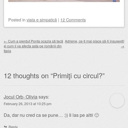
Posted
in
viata e simpatică
|
12 Comments
Post navigation
←
Cum a pierdut Ponta ocazia să tacă
Adriene, ce-ți mai place să-ți însușești!
și cum îi va afecta asta pe românii din
→
Italia
12 thoughts on “
Primiţi cu circul?
”
Jocul Orb- Olivia
says:
February 26, 2013 at 10:25 pm
Da, dar nu cred ca se pune… :)) Ii las pe altii 🙂
Reply