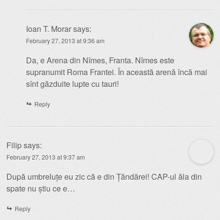
Ioan T. Morar
says:
February 27, 2013 at 9:36 am
Da, e Arena din Nîmes, Franta. Nîmes este
supranumit Roma Frantei. În această arenă încă mai
sînt găzduite lupte cu tauri!
Reply
Filip
says:
February 27, 2013 at 9:37 am
După umbreluțe eu zic că e din Țăndărei! CAP-ul ăla din
spate nu știu ce e…
Reply