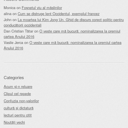
Monica
on
Foșnetul viu al măslinilor
alina
on
Cum se distruge lent Occidentul, exemplul francez
John
on
La moartea lui Kim Jong Un. Ghid de discurs corect politic pentru
conducătorii occidentali
Dan Cristian Tătar
on
O veste care mă bucură: nominalizarea la premiul
cartea Anului 2016
Vasile Jerca
on
O veste care mă bucură: nominalizarea la premiul cartea
Anului 2016
Categories
Acum și-n reluare
Clipul cel repede
Confuzia non-valorilor
cultură şi dictatură
lecturi pentru citit
Noutăţi vechi