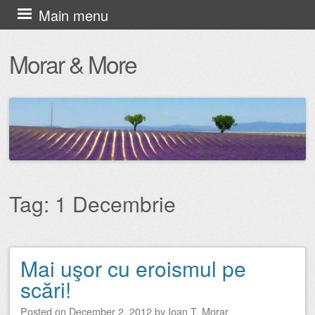
Skip
Main menu
to
Morar & More
content
Tag:
1 Decembrie
Mai uşor cu eroismul pe
Post navigation
scări!
Posted on
December 2, 2012
by
Ioan T. Morar