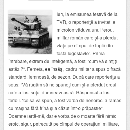
Ieri, la emisiunea festivă de la
TVR, o reporteriţă a invitat la
microfon văduva unui “erou,
militar român care şi-a pierdut
viaţa pe cîmpul de luptă din
fosta Iugoslavie”. Prima
întrebare, extrem de inteligentă, a fost: “cum vă simţiţi
astăzi?”. Femeia,
ea însăşi,
cadru militar a spus o frază
standard, lemnoasă, de sezon. După care reporteriţa a
spus: “Vă rugăm să ne spuneţi cum şi-a pierdut eroul
care a fost soţul dumneavoastră. Răspunsul a fost
teribil. “ce să vă spun, a fost vorba de nenoroc, a rămas
cu maşina fără frînă şi a căzut într-o prăpastie”.
Doamne iartă-mă, dar e vorba de o moarte fără nimic
eroic, sigur, petrecută pe cîmpul de operaţiuni militare,