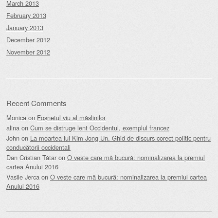
March 2013
February 2013
January 2013
December 2012
November 2012
Recent Comments
Monica
on
Foșnetul viu al măslinilor
alina
on
Cum se distruge lent Occidentul, exemplul francez
John
on
La moartea lui Kim Jong Un. Ghid de discurs corect politic pentru
conducătorii occidentali
Dan Cristian Tătar
on
O veste care mă bucură: nominalizarea la premiul
cartea Anului 2016
Vasile Jerca
on
O veste care mă bucură: nominalizarea la premiul cartea
Anului 2016