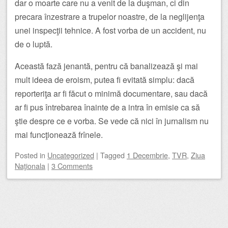
dar o moarte care nu a venit de la duşman, ci din
precara înzestrare a trupelor noastre, de la neglijenţa
unei inspecţii tehnice. A fost vorba de un accident, nu
de o luptă.
Această fază jenantă, pentru că banalizează şi mai
mult ideea de eroism, putea fi evitată simplu: dacă
reporteriţa ar fi făcut o minimă documentare, sau dacă
ar fi pus întrebarea înainte de a intra în emisie ca să
ştie despre ce e vorba. Se vede că nici în jurnalism nu
mai funcţionează frînele.
Posted
in
Uncategorized
|
Tagged
1 Decembrie
,
TVR
,
Ziua
Naţionala
|
3 Comments
Post navigation