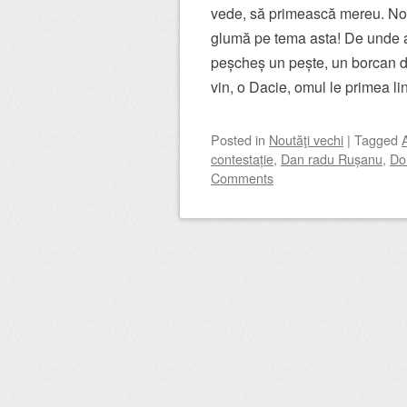
vede, să primească mereu. Noi
glumă pe tema asta! De unde a
peșcheș un pește, un borcan de 
vin, o Dacie, omul le primea lini
Posted
in
Noutăţi vechi
|
Tagged
contestație
,
Dan radu Rușanu
,
Do
Comments
Post navigation