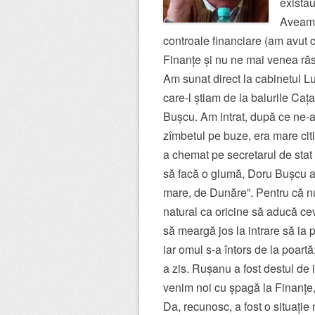
existau
Aveam,
controale financiare (am avut 
Finanțe și nu ne mai venea răs
Am sunat direct la cabinetul 
care-l știam de la balurile Cața
Bușcu. Am intrat, după ce ne-am 
zîmbetul pe buze, era mare citi
a chemat pe secretarul de st
să facă o glumă, Doru Bușcu a 
mare, de Dunăre”. Pentru că nu
natural ca oricine să aducă cev
să meargă jos la intrare să ia 
iar omul s-a întors de la poartă
a zis. Rușanu a fost destul de 
venim noi cu șpagă la Finanțe
Da, recunosc, a fost o situație