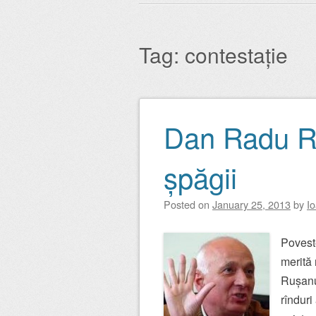
Main menu
to
content
Tag:
contestație
Dan Radu Ru
Post navigation
șpăgii
Posted on
January 25, 2013
by
I
Povest
merită 
Rușanu,
rînduri