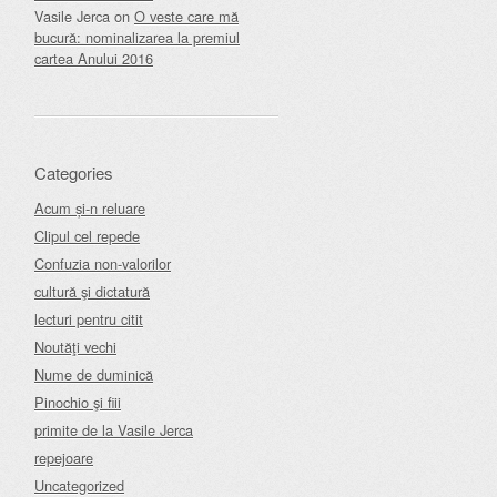
Vasile Jerca
on
O veste care mă
bucură: nominalizarea la premiul
cartea Anului 2016
Categories
Acum și-n reluare
Clipul cel repede
Confuzia non-valorilor
cultură şi dictatură
lecturi pentru citit
Noutăţi vechi
Nume de duminică
Pinochio şi fiii
primite de la Vasile Jerca
repejoare
Uncategorized