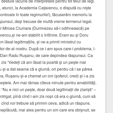
 destule lacune de interpretare pentru tot felul de legi.
 atunci, la Academia Cațavencu, o dispută cu niște
controale în toate regimurile!), făcuserăm memoriu la
punsul, deși trecuse de multă vreme termenul legal.
Lui Mircea Ciumara (Dumnezeu să-l odihnească) pe
vencu,și ne-am stabilit o întîlnire. Eram eu și Doru
lăsat legitimațiile, și ne-a primit ministrul cu
tor de-al nostru. După ce i-am spus care-i problema, l-
at Dan Radu Rușanu, de care depindea răspunsul. Ca
zis “Vedeți că am lăsat la poartă și un pește mai
 și-a dat seama că e glumă, ori pentru că i se părea
a, Rușanu și-a chemat un om (șoferul, cred) și i-a zis
peștele. Am mai rămas cîteva minute pentru amabilități,
: “Nu e nici un pește, doar două legitimații de ziariști” –
intrigat, pînă cînd i-am zis nopi că era o glumă, cum să
, cînd
noi
trebuie să primim ceva, adică un răspuns.
 neplăcută, mai ales pentru un om care era obișnuit, se