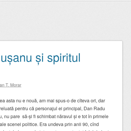
șanu și spiritul
oan T. Morar
ea asta nu e nouă, am mai spus-o de cîteva ori, dar
reluată pentru că personajul ei principal, Dan Radu
 nu pare să-și fi schimbat năravul și e tot în primele
 ale scenei politice. Era undeva prin anii 90, cînd