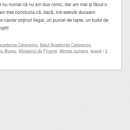
 nu numai că nu am dus nimic, dar am mai și făcut o
m tras concluzia că, dacă, într-adevăr duceam
caviar obținut ilegal, un purcel de lapte, un butoi de
știt!
Academia Cațavencu
,
Balul Academiei Cațavencu
,
ru Bușcu
,
Ministerul de Finanțe
,
Mircea ciumara
,
șpagă
|
2