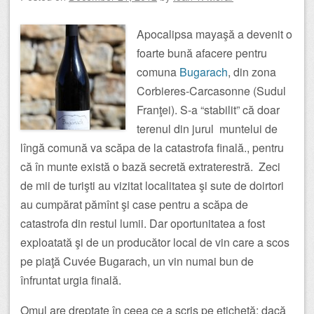
Apocalipsa mayaşă a devenit o
foarte bună afacere pentru
comuna
Bugarach
, din zona
Corbieres-Carcasonne (Sudul
Franţei). S-a “stabilit” că doar
terenul din jurul muntelui de
lîngă comună va scăpa de la catastrofa finală., pentru
că în munte există o bază secretă extraterestră. Zeci
de mii de turişti au vizitat localitatea şi sute de doirtori
au cumpărat pămînt şi case pentru a scăpa de
catastrofa din restul lumii. Dar oportunitatea a fost
exploatată şi de un producător local de vin care a scos
pe piaţă Cuvée Bugarach, un vin numai bun de
înfruntat urgia finală.
Omul are dreptate în ceea ce a scris pe etichetă: dacă