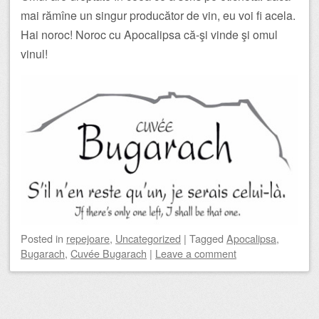
mai rămîne un singur producător de vin, eu voi fi acela.
Hai noroc! Noroc cu Apocalipsa că-şi vinde şi omul
vinul!
Posted
in
repejoare
,
Uncategorized
|
Tagged
Apocalipsa
,
Bugarach
,
Cuvée Bugarach
|
Leave a comment