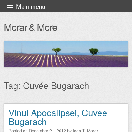
Skip
Main menu
to
Morar & More
content
Tag:
Cuvée Bugarach
Vinul Apocalipsei, Cuvée
Post navigation
Bugarach
Posted on
December 21, 2012
by
Ioan T. Morar